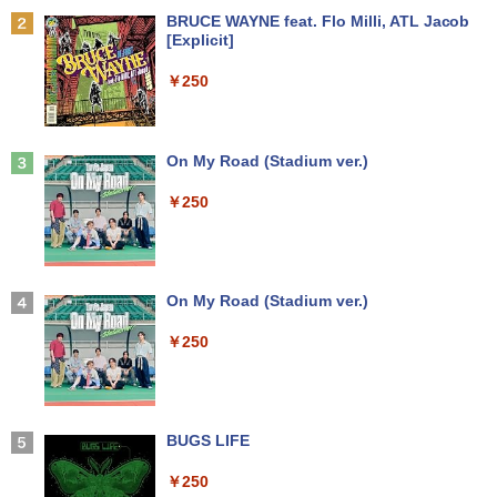
Anker Soundcore P31i ブラック
BRUCE WAYNE feat. Flo Milli, ATL Jacob
中古デスクトップDell Optiplex 3070 SF
モニター 23.8インチ 144Hz FHD pcモニ
￥594
2
2
[Explicit]
F 3070-3070SF 【中古】 Dell Optiplex
ター フリッカーレス FullHD ブルーライ
￥5,990
パナソ ニック ノートパソコン Let's not
3070 SFF 中古デスクトップCore i5 Win
トカット ノングレア ディスプレイ HDMI
2
￥250
e CF-SV8 軽量化 12.1インチWUXGA(19
11 Pro 64bit Dell Optiplex 3070 SFF 中
144hz pcモニター Adaptive-Sync ブラ
20×1200) ノートPC 第8世代Core i5-836
古デスクトップCore i5 Win11 Pro 64bit
ック MAXZEN MJM24IC01 MJM24IC02-
5U 1.90GHz メモリ8GB SSD WEBカメ
F144 マクスゼン
歴史地理学事典 [ 歴史地理学会 ]
3
ラ内蔵 (SSD 256GB) win11 pro&office
￥24,500
2019 搭載・送料無料
Anker Soundcore Liberty 5 ミッドナイトブ
On My Road (Stadium ver.)
￥10,980
￥26,400
ラック
￥25,800
￥250
￥14,990
【中古・Aランク】富士通 ESPRIMO D5
3
88/B デスクトップパソコン 第9世代 Cor
Thinlerain 13.3インチモニター 小型 デ
3
e i5 9500 メモリ8GB 高速SSD256GB W
ィスプレイ 液晶ディスプレイ モニター/1
【★最大100%ポイント】Lenovo Think
indows11 Pro Office 2019搭載 WiFi 無
366x768/95°視野/HDMI VGA AV BNC U
はじめての世界名作えほん あかいえほ
3
4
Pad X280/第8世代 Core i5/メモリ:8GB/
線LAN DVD ドライブ 4K対応 省スペース
SB ポート/VESAマウント/スピーカー内
んのおうち（1～40巻） （0） [ 中脇 初
【2026年アップグレード版】AOKIMI ワイヤ
On My Road (Stadium ver.)
SSD:256GB/512GB/1TB/12.5型/Webカ
中古PC 整備済み品 90日保証 送料無料
蔵/リモコン
枝 ]
レスイヤホン bluetooth イヤホン V12 小型
メラ/WIFI/Bluetooth/HDMI/USB Type-
軽量 ブルートゥースHi-Fi 最大36時間再生 ぶ
￥250
C/中古 パソコン 中古PC 中古ノートパソ
るーとゅーす コードレス ENCノイズキャン
￥28,800
￥12,149
￥26,400
コン Windows11
セリング 自動ペアリング Type-C充電 マイク
付き 防水 タッチ式音量調整 スポーツ/通勤/通
学/WEB会議(ホワイト)
￥26,800
【全品最大2500円OFFクーポン】【22イ
アイ・オー・データ ワイド液晶ディスプ
80代になるとたいていボケるか死ぬ。70
BUGS LIFE
4
4
5
￥1,964
ンチ 液晶+新品キーボード＆新品無線マ
レイ 21.5/23.8/27型 1920×1080/アナロ
代は神様から与えられた特別な時間 （幻
ウスセット】HP EliteDesk 800 G1 SFF
グRGB HDMI/ブラック/スピーカー：あ
冬舎新書） [ 林真理子 ]
￥250
【整備済み品】 15.6インチ 第11世代Inte
デスクトップPC 第4世代Core-i7 Office
り/よりサステナブルなディスプレイへ/3