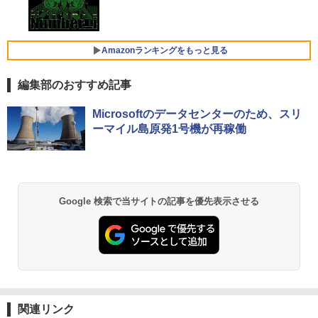
4
l N5095 FHD1920*1080IPS液晶 最大メ
付き Windows11 メモリ8GB/16GB SSD
辺フレームレス
Xiaomi シャオミ REDMI Buds 8 Lite ワイヤ
￥1,034
モリ16GB SSD1TB Office付きパソコン
256GB/512GB ハイブリッド Wi-Fi DVD
レスイヤホン Bluetooth 5.4 ノイズキャンセ
MicrosoftOffice2024可 日本語配列キー
USB3.0 デスクトップ PC 中古 PC
リング ANC 36時間再生
￥12,280
ボード/Webカメラ /USB 3.0 /HDMI 5GW
Amazonランキングをもっと見る
IFI Bluetooth ノートパソコン
￥27,999
￥2,980
編集部のおすすめ記事
￥32,800
★エイスース / ASUS アイケア液晶ディ
5
スプレイ フルHD(1920x1080) IPSパネル
【Amazon.co.jp限定】 い・ろ・は・す 2L P
薬屋のひとりごと 17巻 (デジタル版ビッグガ
【正規永久版Office付き】NiPoGi ミニp
VA249QGZ [23.8インチ]【PCモニター・
Microsoftのデータセンターのため、スリ
5
ET ラベルレス ×8本
ンガンコミックス)
c Intel N5030 最大3.1Hz mini pc Windo
液晶ディスプレイ】【送料無料】
ーマイル島原発1号機が再稼働
【マラソンP5倍/10%オフクーポン】中古
ws11 Pro 12GB+256GB SSD (4TB拡大
5
￥1,112
￥770
ノートパソコン HP ProBook 450 G7 第
可能) 4K 静音 高速熱放散 小型超軽量ミ
￥13,200
10世代 Core i5 メモリ16GB SSD256GB
ニパソコン豊富なインターフェース USB
Bluetooth HDMI カメラ Wi-Fi 15.6イン
3.2/HDMI 2.0×2 高速2.4G/5GWi-Fi BT4.
チ Windows 11 Pro 送料無料 保証付き
2 省電力 小型パソコン
by Amazon 天然水 ラベルレス 500ml ×24本
異世界居酒屋「のぶ」(22) (角川コミックス・
Google 検索で当サイトの記事を優先表示させる
富士山の天然水 バナジウム含有 水 ミネラル
エース)
￥33,800
￥39,980
ウォーター ペットボトル 静岡県産 500ミリリ
ットル (Smart Basic)
￥832
￥1,380
ONE PIECE モノクロ版 115 (ジャンプコミッ
クスDIGITAL)
by Amazon 天然水ラベルレス 2L×9本
関連リンク