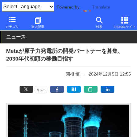
Powered by
Translate
PC Watch
市場
動向
その他
カテゴリ
過去記事
検索
Impressサイト
ニュース
Metaが原子力発電所の開発パートナーを募集、
2030年代初頭の稼働目指す
関根 慎一
2024年12月5日 12:55
リスト