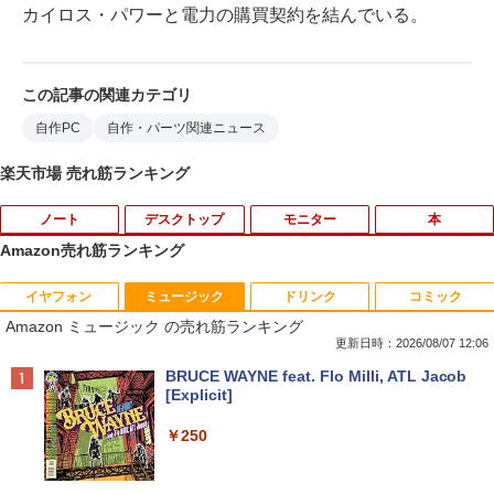
カイロス・パワーと電力の購買契約を結んでいる。
この記事の関連カテゴリ
自作PC
自作・パーツ関連ニュース
楽天市場 売れ筋ランキング
ノート
デスクトップ
モニター
本
Amazon売れ筋ランキング
イヤフォン
ミュージック
ドリンク
コミック
8月5日限定10倍＆抽選10000P！｜高性
【マラソンP5倍/10%オフクーポン】中古
【公式・メーカー直販・送料無料】モニ
ゼンリン住宅地図 B4判 東京都 東京都港
1
1
1
1
Amazon ミュージック の売れ筋ランキング
能ノートパソコン富士通 ライフブック A
ディスクトップパソコン Windows11 Of
ター 新品 フルHD HP Series 3 Pro 322p
区 発行年月202604 13103011I
579/749 Windows11 第八世代Corei5 1
fice付き デル Dell OptiPlex 3050 SFF
e 21.45インチFHDモニター IPS 21.5型
更新日時：2026/08/07 12:06
5.6型大画面 メモリ8GB 秒速起動新品SS
第6世代Core i5 メモリ8GB/16GB 高速S
角度調整 VESA 100Hz 液晶 HDMI VGA P
￥25,740
Anker Soundcore P40i オフホワイト
BRUCE WAYNE feat. Flo Milli, ATL Jacob
D256GB DVD内蔵【カメラ、テンキー選
SD128GB/256GB DVD搭載 初期設定済
S5 Switch 3年保証 転送不可 (型番：AK2
[Explicit]
べる】ノートパソコン オフィス付き Mic
み 送料無料 保証付き
F1UT）
￥7,990
rosoftoffice2024可 WIFI Bluetooth 送
￥250
料無料
￥15,800
￥11,280
杖と剣のウィストリア（16） 【電子書
2
￥24,000
籍】[ 大森藤ノ ]