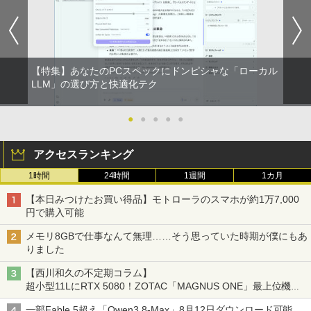
【特集】あなたのPCスペックにドンピシャな「ローカル
LLM」の選び方と快適化テク
●
●
●
●
●
アクセスランキング
1時間
24時間
1週間
1カ月
【本日みつけたお買い得品】モトローラのスマホが約1万7,000
円で購入可能
メモリ8GBで仕事なんて無理……そう思っていた時期が僕にもあ
りました
【西川和久の不定期コラム】
超小型11LにRTX 5080！ZOTAC「MAGNUS ONE」最上位機の
実力を探る
一部Fable 5超え「Qwen3.8-Max」8月12日ダウンロード可能