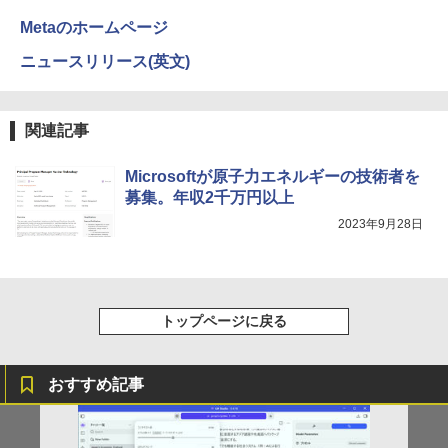
￥594
￥1,117
Metaのホームページ
ニュースリリース(英文)
HUNTER×HUNTER モノクロ版 39 (ジャンプ
コミックスDIGITAL)
by Amazon 炭酸水 ラベルレス 500ml ×24本
強炭酸水 ペットボトル 500ミリリットル (Sm
関連記事
art Basic)
￥572
￥1,625
Microsoftが原子力エネルギーの技術者を
募集。年収2千万円以上
スーパーの裏でヤニ吸うふたり 9巻 (デジタル
2023年9月28日
版ビッグガンガンコミックス)
コカ・コーラ やかんの麦茶 from 爽健美茶 ラ
ベルレス 650mlPET×24本
￥810
￥2,009
トップページに戻る
おすすめ記事