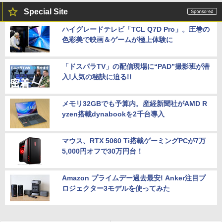
Special Site
ハイグレードテレビ「TCL Q7D Pro」。圧巻の
色彩美で映画＆ゲームが極上体験に
「ドスパラTV」の配信現場に“PAD”撮影班が潜
入!人気の秘訣に迫る!!
メモリ32GBでも予算内。産経新聞社がAMD R
yzen搭載dynabookを2千台導入
マウス、RTX 5060 Ti搭載ゲーミングPCが7万
5,000円オフで30万円台！
Amazon プライムデー過去最安! Anker注目プ
ロジェクター3モデルを使ってみた