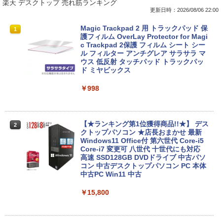
楽天 デスクトップ 売れ筋ランキング
更新日時：2026/08/06 22:00
【中古】第4世代 Core i3搭載ノートパソ
Magic Trackpad 2 用 トラックパッド 保
1
1
コン 500GB 4GBメモリ DVDマルチドラ
護フィルム OverLay Protector for Magi
イブ 15.6インチ Wi-Fi 【Windows10】
c Trackpad 2保護 フィルム シート シー
MS 365 Office Web 注目PC [105]
ル フィルター アンチグレア サラサラ マ
ウス 低反射 タッチパッド トラックパッ
ド ミヤビックス
￥8,800
￥998
中古パソコン | Lenovo | ThinkPad L57
2
0 | Windows11 | ノートPC | 一年保証 |
第7世代 | Core i5 7200U 2.5(～最大3.1)
【★ランキング第1位獲得商品!!★】 デス
2
GHz | MEM:8GB | HDD:500GB | DVDマ
クトップパソコン ★店長おまかせ 最新
ルチ | 無線LAN:あり | テンキー | Win11P
Windows11 Office付 第六世代 Core-i5
ro64Bit | ACアダプター付属
Core-i7 変更可 八世代 十世代にも対応
高速 SSD128GB DVDドライブ 中古パソ
コン 中古デスクトップパソコン PC 本体
￥9,980
中古PC Win11 中古
￥15,800
中古ノートパソコン 富士通 LIFEBOOK
3
U938 第7世代 Core i5 Windows11 Pro
Office 2024付き メモリ8GB SSD256G