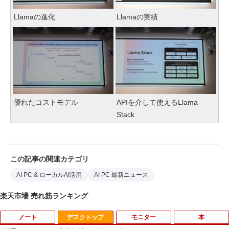
Llamaの進化
Llamaの実績
優れたコストモデル
APIを介して使えるLlama
Stack
この記事の関連カテゴリ
AI PC & ローカルAI活用
AI PC 最新ニュース
楽天市場 売れ筋ランキング
ノート
デスクトップ
モニター
本