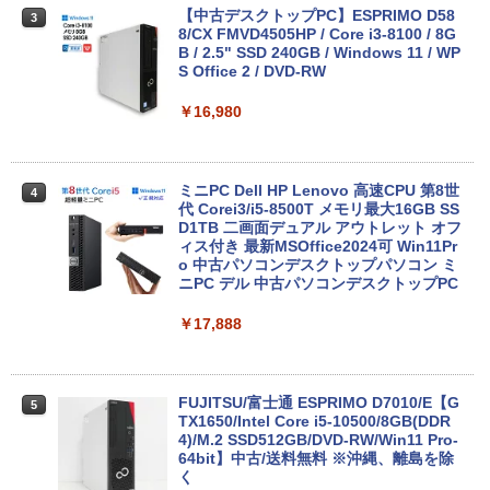
B/1TB選択可 13.3型 軽量 モバイル ビジ
【中古デスクトップPC】ESPRIMO D58
3
ネス 在宅勤務 学生向け
8/CX FMVD4505HP / Core i3-8100 / 8G
B / 2.5" SSD 240GB / Windows 11 / WP
S Office 2 / DVD-RW
￥12,980
￥16,980
8月5日限定10倍＆抽選10000P！｜2021
4
年モデル！高性能ノートパソコン Windo
ws11 富士通 LIFEBOOK A5511 第11世
ミニPC Dell HP Lenovo 高速CPU 第8世
4
代Celeron 6305U最大メモリ32GB 秒速
代 Corei3/i5-8500T メモリ最大16GB SS
起動新品SSD2TB テンキー内蔵 15.6型大
D1TB 二画面デュアル アウトレット オフ
画面 ノートパソコン中古 オフィス付き
ィス付き 最新MSOffice2024可 Win11Pr
Microsoftoffice2024可 送料無料 WIFI
o 中古パソコンデスクトップパソコン ミ
ニPC デル 中古パソコンデスクトップPC
￥15,120
￥17,888
マイクロソフト 法人向け Surface Pro 1
5
2 インチ キーボード ストーン グレー EP
FUJITSU/富士通 ESPRIMO D7010/E【G
5
2-32891
TX1650/Intel Core i5-10500/8GB(DDR
4)/M.2 SSD512GB/DVD-RW/Win11 Pro-
64bit】中古/送料無料 ※沖縄、離島を除
￥25,278
く