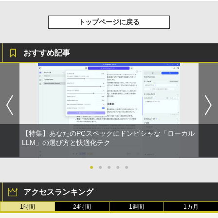
￥1,380
3
ビスから学ぶ「情報」教室1） [ 土屋 誠
司 ]
Anker Soundcore Liberty 5 ミッドナイトブ
On My Road (Stadium ver.)
HUNTER×HUNTER モノクロ版 39 (ジャンプ
トップページに戻る
ラック
コミックスDIGITAL)
by Amazon 天然水ラベルレス 2L×9本
PHILIPS 241V8 LED液晶モニター 23.8
3
￥2,750
￥250
インチワイド ブラック 1920×1080 （フ
￥14,990
￥572
￥1,117
ルHD）16:9 IPSパネル 非光沢 ノングレ
おすすめ記事
ア 液晶ディスプレイ HDMI VGA VESA準
拠 PS4 switch 対応 スイッチ 【中古】
STAR WARS マンダロリアンとグローグ
4
ー [ ジェフリー・ブラウン ]
【2026年アップグレード版】AOKIMI ワイヤ
On My Road (Stadium ver.)
スーパーの裏でヤニ吸うふたり 9巻 (デジタル
￥6,500
レスイヤホン bluetooth イヤホン V12 小型
版ビッグガンガンコミックス)
by Amazon 炭酸水 ラベルレス 500ml ×24本
￥1,870
軽量 ブルートゥースHi-Fi 最大36時間再生 ぶ
強炭酸水 ペットボトル 500ミリリットル (Sm
￥250
るーとゅーす コードレス ENCノイズキャン
art Basic)
￥810
セリング 自動ペアリング Type-C充電 マイク
モバイルモニター 15.6インチ InnoView
4
付き 防水 タッチ式音量調整 スポーツ/通勤/通
￥1,625
モバイルディスプレイ 自立型 1920*1080
学/WEB会議(ホワイト)
FHD ポータブルモニター IPS液晶パネル
【特集】あなたのPCスペックにドンピシャな「ローカル
幽冥の岸 十二国記 （新潮文庫） [ 小野
5
薄型 軽量 持ち運び 壁掛けに対応 Switc
BUGS LIFE
ONE PIECE モノクロ版 115 (ジャンプコミッ
LLM」の選び方と快適化テク
不由美 ]
￥1,964
h/PS3/PS4/PS5/Xbox One/PC/スマホ/U
クスDIGITAL)
コカ・コーラ やかんの麦茶 from 爽健美茶 ラ
SBType-C/標準HDMI対応【選べる種
ベルレス 650mlPET×24本
￥250
￥825
類】タッチ/ケース付き/4Kタイプ
●
●
●
●
●
￥594
Xiaomi シャオミ REDMI Buds 8 Lite ワイヤ
￥1,653
レスイヤホン Bluetooth 5.4 ノイズキャンセ
￥8,980
アクセスランキング
リング ANC 36時間再生
1時間
24時間
1週間
1カ月
￥2,980