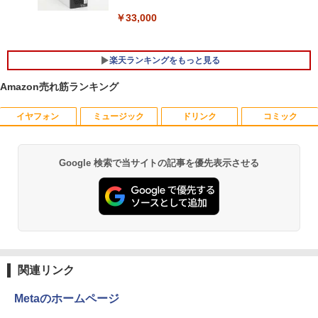
￥33,000
楽天ランキングをもっと見る
Amazon売れ筋ランキング
イヤフォン
ミュージック
ドリンク
コミック
【マラソンセール期間中ポイント5倍】中
[新品]はじめての世界名作えほん えほん
1
1
古モニター 19インチ スクエア 液晶ディ
のおうち(1～40巻)
スプレイ VGA / DVI端子 店長おまかせ ケ
ーブル付き サブモニターにおすすめ 動作
￥26,400
Google 検索で当サイトの記事を優先表示させる
Anker Soundcore P40i オフホワイト
BRUCE WAYNE feat. Flo Milli, ATL Jacob
【Amazon.co.jp限定】 い・ろ・は・す 2L P
薬屋のひとりごと 17巻 (デジタル版ビッグガ
確認済み 30日保証 送料無料
[Explicit]
ET ラベルレス ×8本
ンガンコミックス)
￥5,990
￥3,300
￥250
￥1,001
￥770
ヒロシマ 消えたかぞく （ポプラ社の絵
2
本 67） [ 指田 和 ]
PHILIPS/フィリップス 241V8/11 / 23.8型
2
￥1,815
Anker Soundcore P31i ブラック
BRUCE WAYNE feat. Flo Milli, ATL Jacob
by Amazon 天然水 ラベルレス 500ml ×24本
異世界居酒屋「のぶ」(22) (角川コミックス・
ワイド 液晶ディスプレイ FullHD/HDMI
[Explicit]
富士山の天然水 バナジウム含有 水 ミネラル
エース)
関連リンク
ケーブル標準添付【中古/送料無料】※沖
ウォーター ペットボトル 静岡県産 500ミリリ
￥4,990
縄、離島を除く
ットル (Smart Basic)
￥250
￥832
Metaのホームページ
￥5,500
情報社会と情報技術 （身近なモノやサー