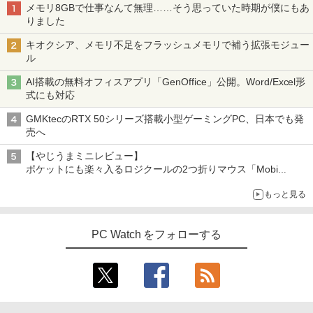
【楽天1位！保護レザーケース付き】【タ
5
メモリ8GBで仕事なんて無理……そう思っていた時期が僕にもあ
ッチ選択】 モバイルモニター 15.6インチ
りました
ノングレア 非光沢 1080PフルHD コスパ
高画質 デュアルモニター サブモニター
キオクシア、メモリ不足をフラッシュメモリで補う拡張モジュー
ポータブルモニター ゲーミングモニター
ル
リモートワーク IPS Tpye-C/mini HDMI
pc ミニPC iPhone対応
AI搭載の無料オフィスアプリ「GenOffice」公開。Word/Excel形
式にも対応
￥9,999
GMKtecのRTX 50シリーズ搭載小型ゲーミングPC、日本でも発
売へ
【やじうまミニレビュー】
ポケットにも楽々入るロジクールの2つ折りマウス「Mobi
Fold」。その気になるギミックとは？
もっと見る
PC Watch をフォローする