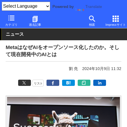
Powered by
Translate
PC Watch
市場
AI
その他
カテゴリ
過去記事
検索
Impressサイト
ニュース
MetaはなぜAIをオープンソース化したのか。そし
て現在開発中のAIとは
劉 尭
2024年10月9日 11:32
リスト