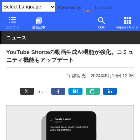
Powered by
Translate
PC Watch
市場
サービス
Google
カテゴリ
過去記事
検索
Impressサイト
ニュース
YouTube Shortsの動画生成AI機能が強化。コミュ
ニティ機能もアップデート
宇都宮 充
2024年9月19日 12:36
リスト