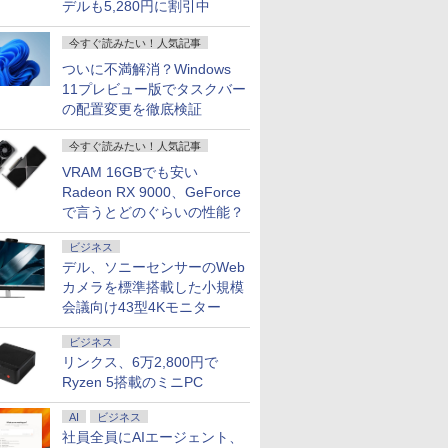
デルも5,280円に割引中
今すぐ読みたい！人気記事
ついに不満解消？Windows
11プレビュー版でタスクバー
の配置変更を徹底検証
今すぐ読みたい！人気記事
VRAM 16GBでも安い
Radeon RX 9000、GeForce
で言うとどのぐらいの性能？
ビジネス
デル、ソニーセンサーのWeb
カメラを標準搭載した小規模
会議向け43型4Kモニター
ビジネス
リンクス、6万2,800円で
Ryzen 5搭載のミニPC
AI
ビジネス
社員全員にAIエージェント、