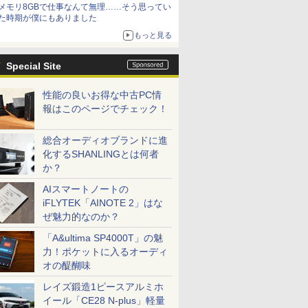
メモリ8GBで仕事なんて無理……そう思ってい
た時期が僕にもありました
もっと見る
Special Site
性能の良いお得な中古PC情
報はこのページでチェック！
総合オーディオブランドに進
化するSHANLINGとは何者
か？
AIスマートノートの
iFLYTEK「AINOTE 2」はな
ぜ魅力的なのか？
「A&ultima SP4000T」の魅
力！ポケットに入るオーディ
オの醍醐味
レイズ鍛造1ピースアルミホ
イール「CE28 N-plus」軽量