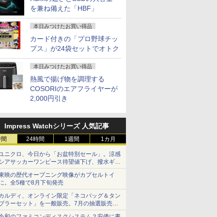
を兼ね備えた「HBF」
本日みつけたお買い得品
カード付きの「プロ野球チッ
プス」が24袋セットでオトク
本日みつけたお買い得品
熱風で揚げ物を調理する
COSORIのエアフライヤーが
2,000円引き
Impress Watchシリーズ 人気記事
時間
24時間
1週間
1カ月
ユニクロ、今日から「お盆特別セール」。涼感
シアサッカーワンピース待望値下げ、撥水ギア
ショーツは1990円に
東映の歴代オープニング映像がカプセルトイ
に。全5種で8月下旬発売
カルディ、オンライン限定「ネコバッグ＆タン
ブラーセット」を一般販売。7月の抽選販売の
当選無効分
令和のファミコンディスクシステム？安価に書