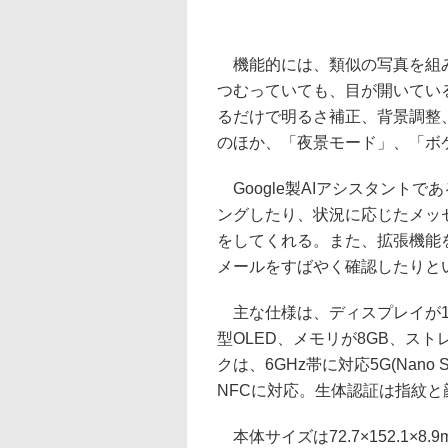
機能的には、類似の写真を組み
つむっていても、目が開いてい
るだけで明るさ補正、背景調整
のほか、「夜景モード」、「ボ
Google製AIアシスタントで
ングしたり、状況に応じたメッ
をしてくれる。また、拡張機能
メールをすばやく確認したりと
主な仕様は、ディスプレイが1,080
型OLED、メモリが8GB、ストレージ
クは、6GHz帯に対応5G(Nano SIMと
NFCに対応。生体認証は指紋
本体サイズは72.7×152.1×8.9m