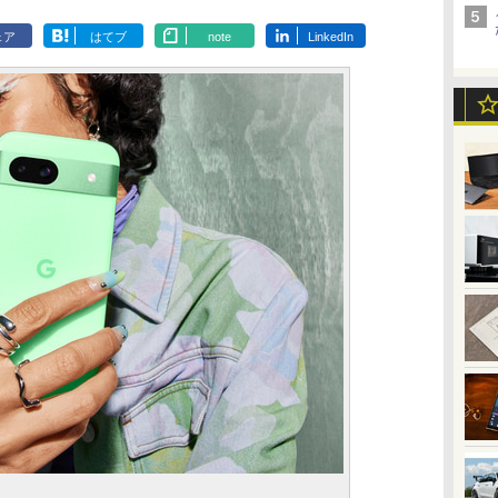
ェア
はてブ
note
LinkedIn