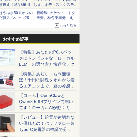
き換え可能なGB用「しましまディスクシステ
ム」
はやぶさ50％オフの「新幹線eチケット（トク
だ値スペシャル28）」発売。秋冬乗車分、えき
ねっと限定
もっと見る
おすすめ記事
【特集】あなたのPCスペッ
クにドンピシャな「ローカル
LLM」の選び方と快適化テク
【特集】あぢぃ～もう無理
ぽ！千円の闘魂タオルから着
るエアコンまで、夏の冷感グ
ッズ一挙紹介
【コラム】OpenClawと
Qwen3.5-9Bプリインで届い
てすぐローカルAIが動くミニ
PC「SER9 Pro」
【レビュー】給電が途切れな
い優れもの！バッファロー製
Type-C充電器の検証で分か
ったこと