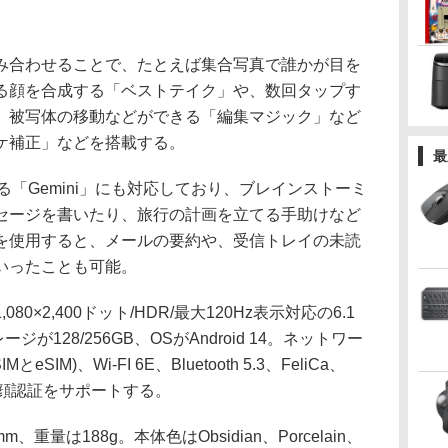
合わせることで、たとえば集合写真で誰かが目を
る顔を合成する「ベストテイク」や、数回タップす
、被写体の移動などができる「編集マジック」など
ケ補正」などを搭載する。
最
ある「Gemini」にも対応しており、ブレインストーミ
セージを書いたり、旅行の計画を立てる手助けなど
を使用すると、メールの要約や、受信トレイの未読
いったことも可能。
×2,400ドット/HDR/最大120Hz表示対応の6.1
が128/256GB、OSがAndroid 14。ネットワー
eSIM)、Wi-FI 6E、Bluetooth 5.3、FeliCa、
と顔認証をサポートする。
m、重量は188g。本体色はObsidian、Porcelain、