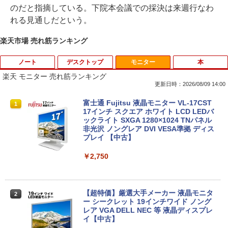
のだと指摘している。下院本会議での採決は来週行なわ
れる見通しだという。
楽天市場 売れ筋ランキング
ノート
デスクトップ
モニター
本
楽天 モニター 売れ筋ランキング
更新日時：2026/08/09 14:00
【★最大100%ポイント】【大特価!訳あ
富士通 Fujitsu 液晶モニター VL-17CST
1
1
り!】富士通 LIFEBOOK A576/第6世代 C
17インチ スクエア ホワイト LCD LEDバ
ore i3/メモリ:4GB/SSD:128GB/15.6型液
ックライト SXGA 1280×1024 TNパネル
晶/USB 3.0/VGA/HDMI/DVD/Office/中古
非光沢 ノングレア DVI VESA準拠 ディス
パソコン ノートパソコン Windows11 W
プレイ 【中古】
indows10
￥2,750
￥8,999
【超特価】厳選大手メーカー 液晶モニタ
2
【マラソンP5倍/10%オフクーポン】中古
ー シークレット 19インチワイド ノング
2
ノートパソコン Windows11 Pro Office
レア VGA DELL NEC 等 液晶ディスプレ
付き Panasonic Let's note CF-NX3 第4
イ【中古】
世代 Core i5 メモリ8GB 高速SSD256GB