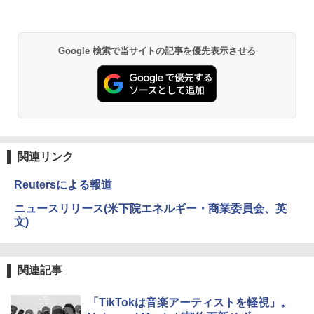
羽生結弦（2027年1月始まりカレンダ
2
ー）
Anker Soundcore P31i ブラック
BRUCE WAYNE feat. Flo Milli, ATL Jacob
by Amazon 天然水 ラベルレス 500ml ×24本
異世界居酒屋「のぶ」(22) (角川コミックス・
￥4,345
Google 検索で当サイトの記事を優先表示させる
[Explicit]
富士山の天然水 バナジウム含有 水 ミネラル
エース)
ウォーター ペットボトル 静岡県産 500ミリリ
￥5,990
ットル (Smart Basic)
￥250
￥832
￥1,380
杖と剣のウィストリア（16） （講談社コ
3
ミックス） [ 大森 藤ノ ]
Anker Soundcore Liberty 5 ミッドナイトブ
見知らぬ糸
ONE PIECE モノクロ版 115 (ジャンプコミッ
ラック
クスDIGITAL)
by Amazon 天然水ラベルレス 2L×9本
￥594
￥250
関連リンク
￥14,990
￥594
￥1,117
Reutersによる報道
ちいかわ なんか小さくてかわいいやつ
ニュースリリース(米下院エネルギー・商業委員会、英
4
【2026年アップグレード版】AOKIMI ワイヤ
On My Road (Stadium ver.)
HUNTER×HUNTER モノクロ版 39 (ジャンプ
（2） （ワイドKC） [ ナガノ ]
文)
レスイヤホン bluetooth イヤホン V12 小型
コミックスDIGITAL)
by Amazon 炭酸水 ラベルレス 500ml ×24本
軽量 ブルートゥースHi-Fi 最大36時間再生 ぶ
強炭酸水 ペットボトル 500ミリリットル (Sm
￥250
￥1,210
るーとゅーす コードレス ENCノイズキャン
art Basic)
￥572
セリング 自動ペアリング Type-C充電 マイク
関連記事
付き 防水 タッチ式音量調整 スポーツ/通勤/通
￥1,625
学/WEB会議(ホワイト)
「TikTokは音楽アーティストを軽視」。
バムとケロのデイブック Bam and Ker
On My Road (Stadium ver.)
スーパーの裏でヤニ吸うふたり 9巻 (デジタル
5