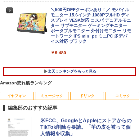
￥13,800
＼500円OFFクーポンあり！／ モバイル
5
モニター 15.6インチ 1080PフルHD ディ
スプレイ VESA対応 コスパ デュアルモニ
ター サブモニター ゲーミングモニター
【期間限定破格金額！】新生活 新古品 W
ポータブルモニター 外付けモニター リモ
5
in11搭載 パソコンノートパソコンoffice
ートワーク IPS mini pc ミニPC 多デバ
付き 初心者向けノートPC 初期設定済 1
イス対応 ブラック
5.6型 インテル高速CPU ランダムで発送
メモリ4GB～ 高速SSD1TB 最大 フルHD
￥9,480
Webカメラ zoom 軽量薄型 無線 型番更
新で在庫処分
楽天ランキングをもっと見る
￥12,980
Amazon売れ筋ランキング
イヤフォン
ミュージック
ドリンク
コミック
ちいかわ なんか小さくてかわいいやつ
1
（1） （ワイドKC） [ ナガノ ]
編集部のおすすめ記事
￥1,100
Anker Soundcore P40i オフホワイト
BRUCE WAYNE feat. Flo Milli, ATL Jacob
【Amazon.co.jp限定】 い・ろ・は・す 2L P
薬屋のひとりごと 17巻 (デジタル版ビッグガ
米FCC、GoogleとAppleにストアからの
[Explicit]
ET ラベルレス ×8本
ンガンコミックス)
TikTok削除を要請。「羊の皮を被って個
￥7,990
人情報を収集」
￥250
￥1,112
￥770