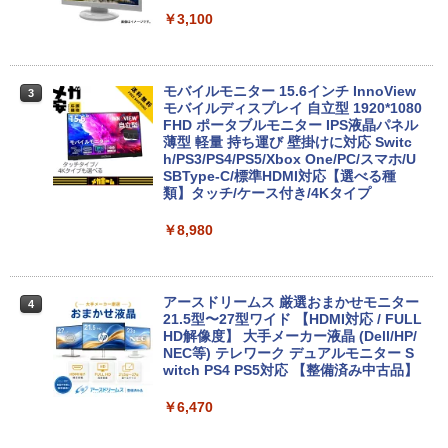
12.1インチ Bluetoot WEBカメラ Wi-Fi
￥3,100
HDMI 初期設定済み 送料無料 90日保証
￥9,800
モバイルモニター 15.6インチ InnoView
3
モバイルディスプレイ 自立型 1920*1080
FHD ポータブルモニター IPS液晶パネル
中古パソコン | Lenovo | ThinkPad L57
薄型 軽量 持ち運び 壁掛けに対応 Switc
3
0 | Windows11 | ノートPC | 一年保証 |
h/PS3/PS4/PS5/Xbox One/PC/スマホ/U
第7世代 | Core i5 7200U 2.5(～最大3.1)
SBType-C/標準HDMI対応【選べる種
GHz | MEM:8GB | HDD:500GB | DVDマ
類】タッチ/ケース付き/4Kタイプ
ルチ | 無線LAN:あり | テンキー | Win11P
ro64Bit | ACアダプター付属
￥8,980
￥9,980
アースドリームス 厳選おまかせモニター
4
21.5型〜27型ワイド 【HDMI対応 / FULL
【期間限定 ポイント10倍】Lenovo Idea
HD解像度】 大手メーカー液晶 (Dell/HP/
4
Pad D330 10.1型 2-in-1 タブレットPC／
NEC等) テレワーク デュアルモニター S
着脱式キーボード（intel 第九世代Celero
witch PS4 PS5対応 【整備済み中古品】
n N4000/4GB/64GB eMMC/HD IPS液晶
Type-C データ/充電可）/microSD対応
￥6,470
（最大128GB）/Windows 11 Pro／Dolb
y Audio）【整備済み中古品】