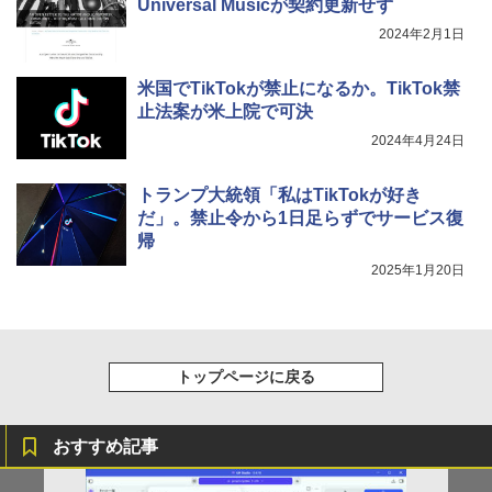
￥1,964
o Day Book [ 島田ゆか ]
Universal Musicが契約更新せず
版ビッグガンガンコミックス)
コカ・コーラ やかんの麦茶 from 爽健美茶 ラ
ベルレス 650mlPET×24本
￥250
2024年2月1日
￥4,950
￥810
Xiaomi シャオミ REDMI Buds 8 Lite ワイヤ
￥2,009
レスイヤホン Bluetooth 5.4 ノイズキャンセ
米国でTikTokが禁止になるか。TikTok禁
リング ANC 36時間再生
止法案が米上院で可決
2024年4月24日
￥3,480
トランプ大統領「私はTikTokが好き
だ」。禁止令から1日足らずでサービス復
帰
2025年1月20日
トップページに戻る
おすすめ記事