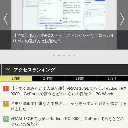
【特集】あなたのPCスペックにドンピシャな「ローカル
LLM」の選び方と快適化テク
●
●
●
●
●
アクセスランキング
1時間
24時間
1週間
1カ月
【今すぐ読みたい！人気記事】VRAM 16GBでも安いRadeon RX
9000、GeForceで言うとどのぐらいの性能？ - PC Watch
メモリ8GBで仕事なんて無理……そう思っていた時期が僕にもあ
りました
VRAM 16GBでも安いRadeon RX 9000、GeForceで言うとどの
ぐらいの性能？