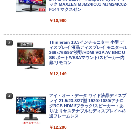
20×1200) ノートPC 第8世代Core i5-836
古デスクトップCore i5 Win11 Pro 64bit
ック MAXZEN MJM24IC01 MJM24IC02-
5U 1.90GHz メモリ8GB SSD WEBカメ
F144 マクスゼン
ラ内蔵 (SSD 256GB) win11 pro&office
￥24,500
2019 搭載・送料無料
￥10,980
￥25,800
【中古・Aランク】富士通 ESPRIMO D5
3
88/B デスクトップパソコン 第9世代 Cor
Thinlerain 13.3インチモニター 小型 デ
3
e i5 9500 メモリ8GB 高速SSD256GB W
ィスプレイ 液晶ディスプレイ モニター/1
【★最大100%ポイント】Lenovo Think
indows11 Pro Office 2019搭載 WiFi 無
366x768/95°視野/HDMI VGA AV BNC U
3
Pad X280/第8世代 Core i5/メモリ:8GB/
線LAN DVD ドライブ 4K対応 省スペース
SB ポート/VESAマウント/スピーカー内
SSD:256GB/512GB/1TB/12.5型/Webカ
中古PC 整備済み品 90日保証 送料無料
蔵/リモコン
メラ/WIFI/Bluetooth/HDMI/USB Type-
C/中古 パソコン 中古PC 中古ノートパソ
￥28,800
￥12,149
コン Windows11
￥26,800
【全品最大2500円OFFクーポン】【22イ
アイ・オー・データ ワイド液晶ディスプ
4
4
ンチ 液晶+新品キーボード＆新品無線マ
レイ 21.5/23.8/27型 1920×1080/アナロ
ウスセット】HP EliteDesk 800 G1 SFF
グRGB HDMI/ブラック/スピーカー：あ
【整備済み品】 15.6インチ 第11世代Inte
デスクトップPC 第4世代Core-i7 Office
り/よりサステナブルなディスプレイへ/3
4
l N5095 FHD1920*1080IPS液晶 最大メ
付き Windows11 メモリ8GB/16GB SSD
辺フレームレス
モリ16GB SSD1TB Office付きパソコン
256GB/512GB ハイブリッド Wi-Fi DVD
MicrosoftOffice2024可 日本語配列キー
USB3.0 デスクトップ PC 中古 PC
￥12,280
ボード/Webカメラ /USB 3.0 /HDMI 5GW