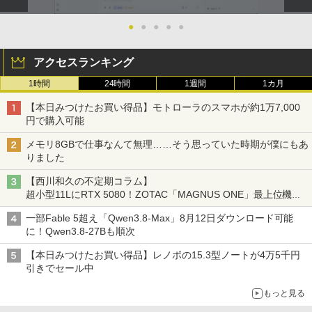
￥810
Xiaomi シャオミ REDMI Buds 8 Lite ワイヤ
￥1,034
￥2,009
●
●
●
●
●
レスイヤホン Bluetooth 5.4 ノイズキャンセ
リング ANC 36時間再生
アクセスランキング
￥2,980
1時間
24時間
1週間
1カ月
【本日みつけたお買い得品】モトローラのスマホが約1万7,000
円で購入可能
メモリ8GBで仕事なんて無理……そう思っていた時期が僕にもあ
りました
【西川和久の不定期コラム】
超小型11LにRTX 5080！ZOTAC「MAGNUS ONE」最上位機の
実力を探る
一部Fable 5超え「Qwen3.8-Max」8月12日ダウンロード可能
に！Qwen3.8-27Bも順次
【本日みつけたお買い得品】レノボの15.3型ノートが4万5千円
引きでセール中
もっと見る