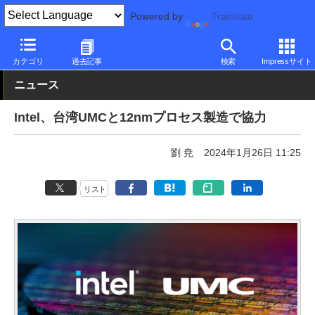
Powered by
Translate
PC Watch
市場
動向
Intel
カテゴリ
過去記事
検索
Impressサイト
ニュース
Intel、台湾UMCと12nmプロセス製造で協力
劉 尭
2024年1月26日 11:25
リスト