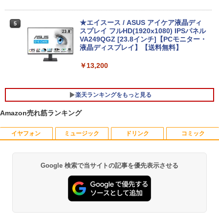
IFI Bluetooth ノートパソコン
￥27,999
￥32,800
★エイスース / ASUS アイケア液晶ディ
5
スプレイ フルHD(1920x1080) IPSパネル
【正規永久版Office付き】NiPoGi ミニp
VA249QGZ [23.8インチ]【PCモニター・
5
c Intel N5030 最大3.1Hz mini pc Windo
液晶ディスプレイ】【送料無料】
【マラソンP5倍/10%オフクーポン】中古
ws11 Pro 12GB+256GB SSD (4TB拡大
5
ノートパソコン HP ProBook 450 G7 第
可能) 4K 静音 高速熱放散 小型超軽量ミ
￥13,200
10世代 Core i5 メモリ16GB SSD256GB
ニパソコン豊富なインターフェース USB
Bluetooth HDMI カメラ Wi-Fi 15.6イン
3.2/HDMI 2.0×2 高速2.4G/5GWi-Fi BT4.
チ Windows 11 Pro 送料無料 保証付き
2 省電力 小型パソコン
楽天ランキングをもっと見る
￥33,800
￥39,980
Amazon売れ筋ランキング
イヤフォン
ミュージック
ドリンク
コミック
ゼンリン住宅地図 B4判 東京都 東京都港
1
区 発行年月202604 13103011I
￥25,740
Google 検索で当サイトの記事を優先表示させる
Anker Soundcore P40i オフホワイト
BRUCE WAYNE feat. Flo Milli, ATL Jacob
【Amazon.co.jp限定】 い・ろ・は・す 2L P
薬屋のひとりごと 17巻 (デジタル版ビッグガ
[Explicit]
ET ラベルレス ×8本
ンガンコミックス)
￥7,990
￥250
￥1,112
￥770
杖と剣のウィストリア（16） 【電子書
2
籍】[ 大森藤ノ ]