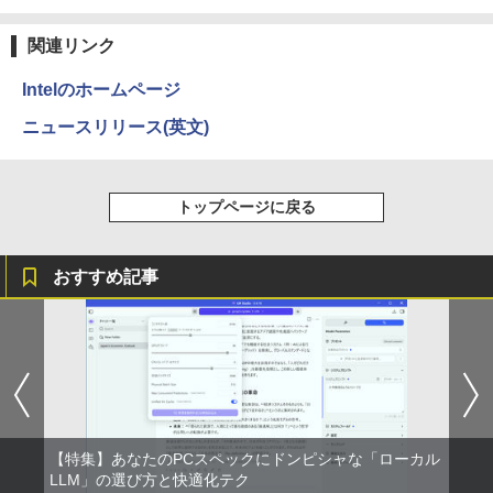
Anker Soundcore P31i ブラック
BRUCE WAYNE feat. Flo Milli, ATL Jacob
by Amazon 天然水 ラベルレス 500ml ×24本
異世界居酒屋「のぶ」(22) (角川コミックス・
￥594
[Explicit]
富士山の天然水 バナジウム含有 水 ミネラル
エース)
関連リンク
ウォーター ペットボトル 静岡県産 500ミリリ
￥5,990
ットル (Smart Basic)
￥250
￥832
Intelのホームページ
￥1,380
ニュースリリース(英文)
歴史地理学事典 [ 歴史地理学会 ]
3
Anker Soundcore Liberty 5 ミッドナイトブ
On My Road (Stadium ver.)
ONE PIECE モノクロ版 115 (ジャンプコミッ
￥26,400
ラック
クスDIGITAL)
by Amazon 天然水ラベルレス 2L×9本
￥250
トップページに戻る
￥14,990
￥594
￥1,117
おすすめ記事
はじめての世界名作えほん あかいえほ
4
んのおうち（1～40巻） （0） [ 中脇 初
【2026年アップグレード版】AOKIMI ワイヤ
On My Road (Stadium ver.)
HUNTER×HUNTER モノクロ版 39 (ジャンプ
枝 ]
レスイヤホン bluetooth イヤホン V12 小型
コミックスDIGITAL)
by Amazon 炭酸水 ラベルレス 500ml ×24本
軽量 ブルートゥースHi-Fi 最大36時間再生 ぶ
強炭酸水 ペットボトル 500ミリリットル (Sm
￥250
るーとゅーす コードレス ENCノイズキャン
art Basic)
￥26,400
￥572
セリング 自動ペアリング Type-C充電 マイク
付き 防水 タッチ式音量調整 スポーツ/通勤/通
￥1,625
学/WEB会議(ホワイト)
80代になるとたいていボケるか死ぬ。70
BUGS LIFE
スーパーの裏でヤニ吸うふたり 9巻 (デジタル
5
￥1,964
代は神様から与えられた特別な時間 （幻
【特集】あなたのPCスペックにドンピシャな「ローカル
版ビッグガンガンコミックス)
コカ・コーラ やかんの麦茶 from 爽健美茶 ラ
冬舎新書） [ 林真理子 ]
LLM」の選び方と快適化テク
ベルレス 650mlPET×24本
￥250