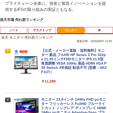
プライチェーン全体に、技術と製造イノベーションを提
供するIFSの取り組みの実証ともなる。
楽天市場 売れ筋ランキング
ノート
デスクトップ
モニター
本
楽天 モニター 売れ筋ランキング
更新日時：2026/08/07 12:00
8月5日限定10倍＆抽選10000P！｜高性
【マラソンP5倍/10%オフクーポン】中古
【公式・メーカー直販・送料無料】モニ
1
1
1
能ノートパソコン富士通 ライフブック A
ディスクトップパソコン Windows11 Of
ター 新品 フルHD HP Series 3 Pro 322p
579/749 Windows11 第八世代Corei5 1
fice付き デル Dell OptiPlex 3050 SFF
e 21.45インチFHDモニター IPS 21.5型
5.6型大画面 メモリ8GB 秒速起動新品SS
第6世代Core i5 メモリ8GB/16GB 高速S
角度調整 VESA 100Hz 液晶 HDMI VGA P
D256GB DVD内蔵【カメラ、テンキー選
SD128GB/256GB DVD搭載 初期設定済
S5 Switch 3年保証 転送不可 (型番：AK2
べる】ノートパソコン オフィス付き Mic
み 送料無料 保証付き
F1UT）
rosoftoffice2024可 WIFI Bluetooth 送
料無料
￥15,800
￥11,280
￥24,000
中古デスクトップDell Optiplex 3070 SF
モニター 23.8インチ 144Hz FHD pcモニ
2
2
F 3070-3070SF 【中古】 Dell Optiplex
ター フリッカーレス FullHD ブルーライ
パナソ ニック ノートパソコン Let's not
3070 SFF 中古デスクトップCore i5 Win
トカット ノングレア ディスプレイ HDMI
2
e CF-SV8 軽量化 12.1インチWUXGA(19
11 Pro 64bit Dell Optiplex 3070 SFF 中
144hz pcモニター Adaptive-Sync ブラ