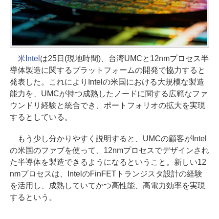
米Intel
は25日(現地時間)、台湾UMCと12nmプロセス半
導体製造に関するプラットフォームの開発で協力すると
発表した。これによりIntelの米国における大規模な製造
能力を、UMCが持つ成熟したノードに関する広範なファ
ウンドリ経験と統合でき、ポートフォリオの拡大を実現
するとしている。
もう少し分かりやすく説明すると、UMCの顧客がIntel
の米国のファブを使って、12nmプロセスでデザインされ
た半導体を製造できるようになるということ。新しい12
nmプロセスは、IntelのFinFETトランジスタ設計の経験
を活用し、成熟していてかつ高性能、高電力効率を実現
するという。