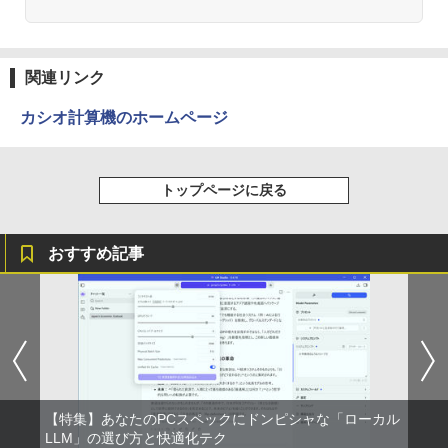
杖と剣のウィストリア（16） 【電子書
2
籍】[ 大森藤ノ ]
Anker Soundcore P31i ブラック
BRUCE WAYNE feat. Flo Milli, ATL Jacob
by Amazon 天然水 ラベルレス 500ml ×24本
異世界居酒屋「のぶ」(22) (角川コミックス・
￥594
[Explicit]
富士山の天然水 バナジウム含有 水 ミネラル
エース)
関連リンク
ウォーター ペットボトル 静岡県産 500ミリリ
￥5,990
ットル (Smart Basic)
￥250
￥832
カシオ計算機のホームページ
￥1,380
歴史地理学事典 [ 歴史地理学会 ]
3
Anker Soundcore Liberty 5 ミッドナイトブ
On My Road (Stadium ver.)
ONE PIECE モノクロ版 115 (ジャンプコミッ
￥26,400
トップページに戻る
ラック
クスDIGITAL)
by Amazon 天然水ラベルレス 2L×9本
￥250
￥14,990
￥594
￥1,117
おすすめ記事
はじめての世界名作えほん あかいえほ
4
んのおうち（1～40巻） （0） [ 中脇 初
【2026年アップグレード版】AOKIMI ワイヤ
On My Road (Stadium ver.)
HUNTER×HUNTER モノクロ版 39 (ジャンプ
枝 ]
レスイヤホン bluetooth イヤホン V12 小型
コミックスDIGITAL)
by Amazon 炭酸水 ラベルレス 500ml ×24本
軽量 ブルートゥースHi-Fi 最大36時間再生 ぶ
強炭酸水 ペットボトル 500ミリリットル (Sm
￥250
るーとゅーす コードレス ENCノイズキャン
art Basic)
￥26,400
￥572
セリング 自動ペアリング Type-C充電 マイク
付き 防水 タッチ式音量調整 スポーツ/通勤/通
￥1,625
学/WEB会議(ホワイト)
【特集】あなたのPCスペックにドンピシャな「ローカル
80代になるとたいていボケるか死ぬ。70
BUGS LIFE
スーパーの裏でヤニ吸うふたり 9巻 (デジタル
LLM」の選び方と快適化テク
5