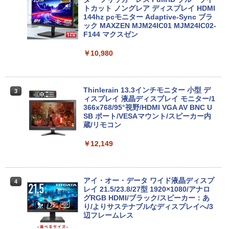
パナソ ニック ノートパソコン Let's not
3070 SFF 中古デスクトップCore i5 Win
トカット ノングレア ディスプレイ HDMI
2
e CF-SV8 軽量化 12.1インチWUXGA(19
11 Pro 64bit Dell Optiplex 3070 SFF 中
144hz pcモニター Adaptive-Sync ブラ
20×1200) ノートPC 第8世代Core i5-836
古デスクトップCore i5 Win11 Pro 64bit
ック MAXZEN MJM24IC01 MJM24IC02-
5U 1.90GHz メモリ8GB SSD WEBカメ
F144 マクスゼン
ラ内蔵 (SSD 256GB) win11 pro&office
￥24,500
2019 搭載・送料無料
￥10,980
￥25,800
【中古・Aランク】富士通 ESPRIMO D5
3
88/B デスクトップパソコン 第9世代 Cor
Thinlerain 13.3インチモニター 小型 デ
3
e i5 9500 メモリ8GB 高速SSD256GB W
ィスプレイ 液晶ディスプレイ モニター/1
【★最大100%ポイント】Lenovo Think
indows11 Pro Office 2019搭載 WiFi 無
366x768/95°視野/HDMI VGA AV BNC U
3
Pad X280/第8世代 Core i5/メモリ:8GB/
線LAN DVD ドライブ 4K対応 省スペース
SB ポート/VESAマウント/スピーカー内
SSD:256GB/512GB/1TB/12.5型/Webカ
中古PC 整備済み品 90日保証 送料無料
蔵/リモコン
メラ/WIFI/Bluetooth/HDMI/USB Type-
C/中古 パソコン 中古PC 中古ノートパソ
￥28,800
￥12,149
コン Windows11
￥26,800
【全品最大2500円OFFクーポン】【22イ
アイ・オー・データ ワイド液晶ディスプ
4
4
ンチ 液晶+新品キーボード＆新品無線マ
レイ 21.5/23.8/27型 1920×1080/アナロ
ウスセット】HP EliteDesk 800 G1 SFF
グRGB HDMI/ブラック/スピーカー：あ
【整備済み品】 15.6インチ 第11世代Inte
デスクトップPC 第4世代Core-i7 Office
り/よりサステナブルなディスプレイへ/3
4
l N5095 FHD1920*1080IPS液晶 最大メ
付き Windows11 メモリ8GB/16GB SSD
辺フレームレス
モリ16GB SSD1TB Office付きパソコン
256GB/512GB ハイブリッド Wi-Fi DVD