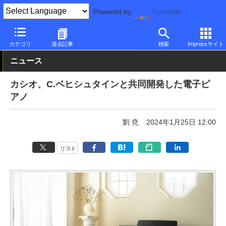
Powered by
Translate
PC Watch
半導体/周辺機器
その他
カテゴリ
過去記事
検索
Impressサイト
ニュース
カシオ、C.ベヒシュタインと共同開発した電子ピ
アノ
劉 尭
2024年1月25日 12:00
リスト