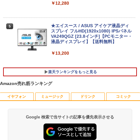
MicrosoftOffice2024可 日本語配列キー
USB3.0 デスクトップ PC 中古 PC
￥12,280
ボード/Webカメラ /USB 3.0 /HDMI 5GW
IFI Bluetooth ノートパソコン
￥27,999
￥32,800
★エイスース / ASUS アイケア液晶ディ
5
スプレイ フルHD(1920x1080) IPSパネル
【正規永久版Office付き】NiPoGi ミニp
VA249QGZ [23.8インチ]【PCモニター・
5
c Intel N5030 最大3.1Hz mini pc Windo
液晶ディスプレイ】【送料無料】
【マラソンP5倍/10%オフクーポン】中古
ws11 Pro 12GB+256GB SSD (4TB拡大
5
ノートパソコン HP ProBook 450 G7 第
可能) 4K 静音 高速熱放散 小型超軽量ミ
￥13,200
10世代 Core i5 メモリ16GB SSD256GB
ニパソコン豊富なインターフェース USB
Bluetooth HDMI カメラ Wi-Fi 15.6イン
3.2/HDMI 2.0×2 高速2.4G/5GWi-Fi BT4.
チ Windows 11 Pro 送料無料 保証付き
2 省電力 小型パソコン
楽天ランキングをもっと見る
￥33,800
￥39,980
Amazon売れ筋ランキング
イヤフォン
ミュージック
ドリンク
コミック
ゼンリン住宅地図 B4判 東京都 東京都港
1
区 発行年月202604 13103011I
￥25,740
Google 検索で当サイトの記事を優先表示させる
Anker Soundcore P40i オフホワイト
BRUCE WAYNE feat. Flo Milli, ATL Jacob
【Amazon.co.jp限定】 い・ろ・は・す 2L P
薬屋のひとりごと 17巻 (デジタル版ビッグガ
[Explicit]
ET ラベルレス ×8本
ンガンコミックス)
￥7,990
￥250
￥1,112
￥770