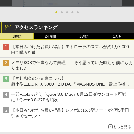
￥1,964
代は神様から与えられた特別な時間 （幻
版ビッグガンガンコミックス)
コカ・コーラ やかんの麦茶 from 爽健美茶 ラ
冬舎新書） [ 林真理子 ]
ベルレス 650mlPET×24本
￥250
●
●
●
●
●
￥810
Xiaomi シャオミ REDMI Buds 8 Lite ワイヤ
￥1,034
￥2,009
レスイヤホン Bluetooth 5.4 ノイズキャンセ
アクセスランキング
リング ANC 36時間再生
1時間
24時間
1週間
1カ月
￥2,980
【本日みつけたお買い得品】モトローラのスマホが約1万7,000
円で購入可能
メモリ8GBで仕事なんて無理……そう思っていた時期が僕にもあ
りました
【西川和久の不定期コラム】
超小型11LにRTX 5080！ZOTAC「MAGNUS ONE」最上位機の
実力を探る
一部Fable 5超え「Qwen3.8-Max」8月12日ダウンロード可能
に！Qwen3.8-27Bも順次
【本日みつけたお買い得品】レノボの15.3型ノートが4万5千円
引きでセール中
もっと見る