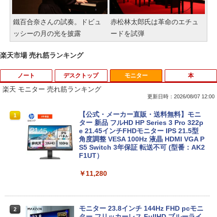
鐵百合奈さんの試奏。ドビュ
赤松林太郎氏は革命のエチュ
ッシーの月の光を披露
ードを試弾
楽天市場 売れ筋ランキング
ノート
デスクトップ
モニター
本
楽天 モニター 売れ筋ランキング
更新日時：2026/08/07 12:00
8月5日限定10倍＆抽選10000P！｜高性
【マラソンP5倍/10%オフクーポン】中古
【公式・メーカー直販・送料無料】モニ
1
1
1
能ノートパソコン富士通 ライフブック A
ディスクトップパソコン Windows11 Of
ター 新品 フルHD HP Series 3 Pro 322p
579/749 Windows11 第八世代Corei5 1
fice付き デル Dell OptiPlex 3050 SFF
e 21.45インチFHDモニター IPS 21.5型
5.6型大画面 メモリ8GB 秒速起動新品SS
第6世代Core i5 メモリ8GB/16GB 高速S
角度調整 VESA 100Hz 液晶 HDMI VGA P
D256GB DVD内蔵【カメラ、テンキー選
SD128GB/256GB DVD搭載 初期設定済
S5 Switch 3年保証 転送不可 (型番：AK2
べる】ノートパソコン オフィス付き Mic
み 送料無料 保証付き
F1UT）
rosoftoffice2024可 WIFI Bluetooth 送
料無料
￥15,800
￥11,280
￥24,000
中古デスクトップDell Optiplex 3070 SF
モニター 23.8インチ 144Hz FHD pcモニ
2
2
F 3070-3070SF 【中古】 Dell Optiplex
ター フリッカーレス FullHD ブルーライ