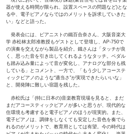
器が使える時間が限られ、設置スペースの問題など)とな
る中、電子ピアノならではのメリットを訴求していきた
い」などと語った。
発表会には、ピアニストの鐵百合奈さん、大阪音楽大
学 赤松林太郎准教授もゲストとして登壇し、AP-750で
の演奏を交えながら製品を紹介。鐵さんは「タッチが良
く、思った音を引き出してくれるようなタッチ。ペダル
も踏み込み量によって音が変化し、アナログな部分も残
している」とコメント、一方で、「もう少しアコーステ
ィックピアノのような“適当さ”が実現できたらいいな」
と、開発陣に難しい宿題を残した。
赤松氏は「(特に日本の)音楽教育現場を見ると、まだ
まだアコースティックピアノが多いと思うが、現代的な
住環境も考慮すると電子ピアノのほうが現実的。また、
電子ピアノは、調律をしなくても安定した音色を奏でら
れるのがメリットで、教育用としては有望。今の時代は
ピアノが生まれたバッハの時代から大きく変化し、楽器