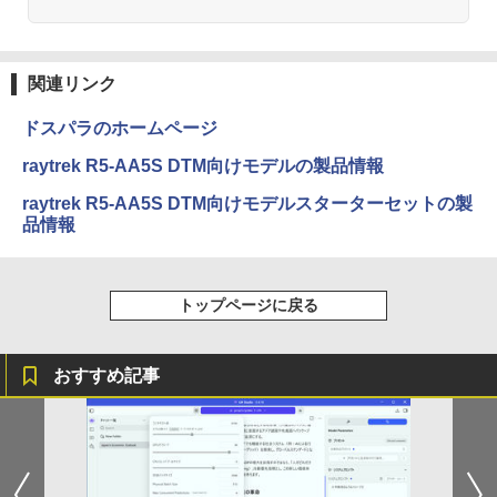
ONE PIECE モノクロ版 115 (ジャンプコミッ
クスDIGITAL)
関連リンク
￥594
ドスパラのホームページ
raytrek R5-AA5S DTM向けモデルの製品情報
HUNTER×HUNTER モノクロ版 39 (ジャンプ
raytrek R5-AA5S DTM向けモデルスターターセットの製
コミックスDIGITAL)
品情報
￥572
トップページに戻る
スーパーの裏でヤニ吸うふたり 9巻 (デジタル
版ビッグガンガンコミックス)
おすすめ記事
￥810