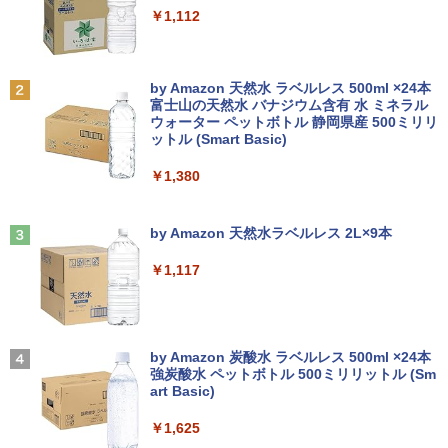
￥4,980
￥250
￥1,112
￥8,999
￥39,980
キングダム 80 （ヤングジャンプコミッ
2
クス） [ 原 泰久 ]
【期間限定10%OFFクーポン 8/12 10時
2
Anker Soundcore P31i ブラック
BRUCE WAYNE feat. Flo Milli, ATL Jacob
by Amazon 天然水 ラベルレス 500ml ×24本
【中古】 店長セレクト おまかせA4ノー
DELL/デル OPTIPLEX 7090 SFF【第11
まで】 モニター 21.5型 液晶ディスプレ
￥770
2
2
[Explicit]
富士山の天然水 バナジウム含有 水 ミネラル
トパソコン Windows10 お気軽ノートPC
世代 Core i7-11700/メモリ16GB/M.2 SS
イ ベゼル ディスプレイ 液晶モニター PC
ウォーター ペットボトル 静岡県産 500ミリリ
￥5,990
SSD120GB以上 メモリ4GB Celeron搭
D 256GB/Win11Pro/無線LAN/DVD-RW/
モニター 壁掛け フリッカーレス FreeSy
ットル (Smart Basic)
￥250
載 液晶15インチ 中古ノートパソコン DV
DP】中古/送料無料 ※沖縄、離島を除く
nc 21.5インチ 角度調節 FullHD ブルー
Dドライブ(内蔵or外付) WPS Office付き
ライトカット VAパネル VESAフル FHD
￥1,380
中古パソコン
ノングレア MAXZEN JM22CH02
￥54,000
【いたわりセット付き】1年をおいしくす
3
こやかに過ごす養生手帳2027 （インプレ
Anker Soundcore Liberty 5 ミッドナイトブ
On My Road (Stadium ver.)
￥11,800
￥9,480
ス手帳2027） [ 久保奈穂実 ]
ラック
by Amazon 天然水ラベルレス 2L×9本
￥250
￥3,080
【エントリーでポイント100％還元のチ
3
￥14,990
￥1,117
ャンス】GMKtec M8 ミニPC【AMD Ryz
【★最大100%ポイント】Windows XP
en 5 PRO 6650H 16GB 512GB】4.5GH
【楽天1位!1,600円OFFクーポン 8/4 20:
3
3
おまかせ 高性能 Core i5 高速 SSD128G
z 6コア 12スレッド OCuLink Windows
00-8/11 01:59】Xiaomi Monitor A24i 20
B メモリ4GB 15.6インチ 大画面 DVDド
11 Pro LPDDR5 6400MT/s 16T増設 3画
26 ディスプレイ 1080P 23.8インチ 144
コミック版はだしのゲン（全10巻セッ
4
ライブ 無線LAN 新品マウス付き Office
面2.5GbpsLAN Bluetooth5.2 WiFi HD
Hzリフレッシュレート sRGB99% 1670
【2026年アップグレード版】AOKIMI ワイヤ
On My Road (Stadium ver.)
ト）
追加可 中古PC ノートパソコン 安心保証
MI 省エネ ゲーミングpc みにpc minipc
万色 300nits ΔE＜1 低ブルーライト 大
レスイヤホン bluetooth イヤホン V12 小型
by Amazon 炭酸水 ラベルレス 500ml ×24本
8K コンパクト
画面 TÜV認証 目にやさしい 調整可能な
軽量 ブルートゥースHi-Fi 最大36時間再生 ぶ
強炭酸水 ペットボトル 500ミリリットル (Sm
￥250
￥8,800
スタンド VESA
るーとゅーす コードレス ENCノイズキャン
art Basic)
￥15,800
セリング 自動ペアリング Type-C充電 マイク
￥78,248
付き 防水 タッチ式音量調整 スポーツ/通勤/通
￥12,580
￥1,625
学/WEB会議(ホワイト)