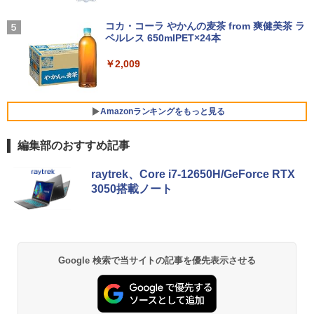
魔王城の料理番 〜コワモテ魔族ばかりだ
5
【中古】DELL Inspiron 15 3000(3580)
BUGS LIFE
けど、ホワイトな職場です〜 6巻 【電
4
￥1,964
【Celeron4205U 4G 1T(HDD) WiFi 15L
【ポイント10倍】美品 HP 400 G6 SF 9
子書籍】[ ワイエム系 ]
コカ・コーラ やかんの麦茶 from 爽健美茶 ラ
4
CD(1366x768)】【千葉】保証期間1ヶ月
世代 Core i5 9500 メモリ8GB 16GB 32
＼メーカー5年保証／【最短即日発送】
ベルレス 650mlPET×24本
4
￥250
【ランクA】
GB 新品M.2SSD256GB 512GB office付
【新品】モニター 21.5インチモニター デ
￥792
き デスクトップパソコン 中古パソコン P
ィスプレイ PCモニター ASUS 液晶ディ
Xiaomi シャオミ REDMI Buds 8 Lite ワイヤ
￥2,009
C Windows11 pro Win11 3画面 PC 800
スプレイ VP229HFZ 22型 1920×1080 応
レスイヤホン Bluetooth 5.4 ノイズキャンセ
￥15,980
600 G5 G4 モニタ セット オフィス 2024
答速度1ms リフレッシュレート100Hz IP
リング ANC 36時間再生
搭載 選択可 8世代 10世代 DELL 1311a
Sパネル 液晶モニター 5年保証付き 動画
閲覧 仕事 在宅 楽天ランキング4冠
￥3,480
Amazonランキングをもっと見る
￥36,740
レビュー投稿 5年保証｜MS Office 2024
5
￥12,800
H&B 搭載｜中古 ノートパソコン Windo
編集部のおすすめ記事
ws11 Office付｜スペック Core i5 第7世
代 メモリ 8GB 大容量 HDD 500GB テン
薬屋のひとりごと 17巻 (デジタル版ビッグガ
キー DVDドライブ搭載 CD DVD 再生可
【正規永久版Office付き】ミニpc ゲーミ
raytrek、Core i7-12650H/GeForce RTX
5
ンガンコミックス)
｜中古パソコン 中古ノートパソコン 中古
ング AMD Ryzen5 7430U ミニpc 新版小
液晶モニター 23.8型 Dell ディスプレイ
5
3050搭載ノート
PC オフィス搭載
型ゲーミングpc 最大4.3GHz 6C12T DD
Pro 24 純正モニター VESA 対応 リフレ
￥770
R4 16GB 512GB SSD ミニpc mini pc 4
ッシュレート 100Hz HDMI DisplayPort
K@60Hz 3画面同時出力 小型pc 静音 高
VGA モニター 液晶 液晶モニター 液晶デ
￥19,800
速 WiFi 6 BT5.2 USB3.2×6/HDMI2.0/Ty
ィスプレイ フルHD IPS デル E2425HM 2
pe-C Win11Pro
3.8インチ パソコンモニター 新品
異世界居酒屋「のぶ」(22) (角川コミックス・
Google 検索で当サイトの記事を優先表示させる
￥79,980
￥13,999
エース)
￥832