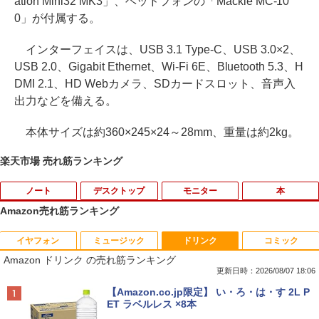
ation Mini32 MK3」、ヘッドフォンの「Mackie MC-10
0」が付属する。
インターフェイスは、USB 3.1 Type-C、USB 3.0×2、
USB 2.0、Gigabit Ethernet、Wi-Fi 6E、Bluetooth 5.3、H
DMI 2.1、HD Webカメラ、SDカードスロット、音声入
出力などを備える。
本体サイズは約360×245×24～28mm、重量は約2kg。
楽天市場 売れ筋ランキング
ノート
デスクトップ
モニター
本
Amazon売れ筋ランキング
イヤフォン
ミュージック
ドリンク
コミック
【★最大100%ポイント】【大特価!訳あ
【期間限定10％OFF】【12GB+256G
DELL デル E2318H LED液晶モニター 23
ブラッククローバー 38 【電子書籍】[ 田
1
1
1
1
Amazon ドリンク の売れ筋ランキング
り!】富士通 LIFEBOOK A576/第6世代 C
B】 【楽天1位連続受賞】NIPOGI mini p
インチワイド ブラック 1920×1080 （フ
畠裕基 ]
ore i3/メモリ:4GB/SSD:128GB/15.6型液
c Intel N5030動作より安定 4C/4T 最大3.
ルHD）IPSパネル LEDバックライト付 非
更新日時：2026/08/07 18:06
晶/USB 3.0/VGA/HDMI/DVD/Office/中古
1GHz Win11 Pro SSD ミニパソコン US
光沢 ノングレア 液晶ディスプレイ ディ
￥594
Anker Soundcore P40i ブラック
BRUCE WAYNE feat. Flo Milli, ATL Jacob
【Amazon.co.jp限定】 い・ろ・は・す 2L P
パソコン ノートパソコン Windows11 W
B3.2×4 3画面 4K 高速2.4G/5GWi-Fi BT
スプレイポート VGA VESA準拠【中古】
[Explicit]
ET ラベルレス ×8本
indows10
4.2 ミニPC ミニパソコン minipc
￥7,990