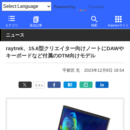
Powered by
Translate
PC Watch
パソコン/タブレット/スマートフォン
ノートパソコン
カテゴリ
過去記事
検索
Impressサイト
ニュース
raytrek、15.6型クリエイター向けノートにDAWや
キーボードなど付属のDTM向けモデル
宇都宮 充
2023年12月8日 18:54
リスト