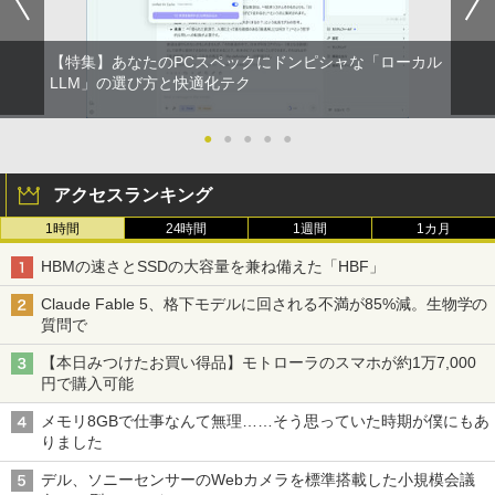
【特集】あなたのPCスペックにドンピシャな「ローカル
LLM」の選び方と快適化テク
●
●
●
●
●
アクセスランキング
1時間
24時間
1週間
1カ月
HBMの速さとSSDの大容量を兼ね備えた「HBF」
Claude Fable 5、格下モデルに回される不満が85%減。生物学の
質問で
【本日みつけたお買い得品】モトローラのスマホが約1万7,000
円で購入可能
メモリ8GBで仕事なんて無理……そう思っていた時期が僕にもあ
りました
デル、ソニーセンサーのWebカメラを標準搭載した小規模会議