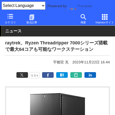
Powered by
Translate
PC Watch
パソコン/タブレット/スマートフォン
デスクトップパ
カテゴリ
過去記事
検索
Impressサイト
ニュース
raytrek、Ryzen Threadripper 7000シリーズ搭載
で最大64コアも可能なワークステーション
宇都宮 充
2023年11月22日 16:44
リスト