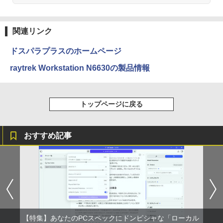
されかけたがギフト『無限ガチャ』でレ
ベル9999の仲間達を手に入れて元パーテ
Anker Soundcore P31i ブラック
BRUCE WAYNE feat. Flo Milli, ATL Jacob
by Amazon 天然水 ラベルレス 500ml ×24本
異世界居酒屋「のぶ」(22) (角川コミックス・
ィーメンバーと世界に復讐＆『ざま
[Explicit]
富士山の天然水 バナジウム含有 水 ミネラル
エース)
関連リンク
ぁ！』します！【電子書籍】
中古パソコン | HP | ProDesk 600 G4 SF
PHILIPS モニター 23.6インチ 243V5 VA
2
2
ウォーター ペットボトル 静岡県産 500ミリリ
￥5,990
| Windows11 | デスクトップ | 一年保証 |
パネル 1920x1080 フルHD HDMI スピー
ットル (Smart Basic)
￥250
￥832
第8世代 | Core i5 8500 3.0(〜最大4.1)G
カー内蔵 中古ディスプレイ
￥792
ドスパラプラスのホームページ
Hz | MEM:16GB | SSD:512GB(新品) | D
￥1,380
VDマルチ | 無線LAN:なし | Win11Pro64
raytrek Workstation N6630の製品情報
￥6,600
bit
Anker Soundcore Liberty 5 ミッドナイトブ
On My Road (Stadium ver.)
ONE PIECE モノクロ版 115 (ジャンプコミッ
異世界居酒屋「のぶ」(22) 【電子書籍】[
3
ラック
クスDIGITAL)
by Amazon 天然水ラベルレス 2L×9本
￥39,980
蝉川 夏哉 ]
￥250
トップページに戻る
【中古】【液晶モニター】NEC 24型ワイ
3
￥14,990
￥594
￥1,117
ド液晶ディスプレイ LCD-AS241F 3辺
￥924
スリムベゼル採用 24インチ ブルーライ
【週末限定999円OFF！】 中古パソコン
ト低減機能 マルチディスプレイ
3
おすすめ記事
中古 デスクトップパソコン Office付き
第10世代 フルHD 安心サポート 仕事用
【2026年アップグレード版】AOKIMI ワイヤ
On My Road (Stadium ver.)
HUNTER×HUNTER モノクロ版 39 (ジャンプ
￥7,480
液晶セット Windows11 Pro EPSON En
レスイヤホン bluetooth イヤホン V12 小型
コミックスDIGITAL)
by Amazon 炭酸水 ラベルレス 500ml ×24本
施設基準パーフェクトブック 2026年度
4
deavor AT997/E Core i5 16GB 22インチ
軽量 ブルートゥースHi-Fi 最大36時間再生 ぶ
強炭酸水 ペットボトル 500ミリリットル (Sm
版 [ 一般社団法人日本施設基準管理士協
￥250
中古 パソコン デスクトップパソコン
るーとゅーす コードレス ENCノイズキャン
art Basic)
会 ]
￥572
セリング 自動ペアリング Type-C充電 マイク
【500円OFFクーポン配布中】モバイル
4
付き 防水 タッチ式音量調整 スポーツ/通勤/通
￥45,999
￥1,625
￥22,000
モニター 15.6 インチ フルHD モニター
学/WEB会議(ホワイト)
デュアルディスプレイ ポータブル モバイ
ルディスプレイ 高画質 液晶 IPSパネル
BUGS LIFE
スーパーの裏でヤニ吸うふたり 9巻 (デジタル
￥1,964
セカンド サブモニター 薄型 軽量 家庭用
【特集】あなたのPCスペックにドンピシャな「ローカル
版ビッグガンガンコミックス)
コカ・コーラ やかんの麦茶 from 爽健美茶 ラ