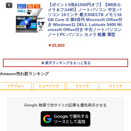
【ポイント5倍&1500円オフ】【WEBカ
5
メラ＆フルHD】ノートパソコン 中古 パ
ソコン 14インチ 最大SSD1TB メモリ16
GB Core i5 第8世代 Microsoft Office付
き Windows11 DELL Latitude 5400 Mi
crosoft Office付き 中古ノートパソコン
ノートPC パソコン カメラ 軽量 薄型
￥25,800
楽天ランキングをもっと見る
Amazon売れ筋ランキング
イヤフォン
ミュージック
ドリンク
コミック
【おまかせPC】 デスクトップパソコン
厳選大手メーカー 中古 パソコンモニター
キングダム 80 （ヤングジャンプコミッ
1
1
1
Win11搭載 省スペース型 第8世代Core i5
液晶モニター シークレット 22インチ ワ
クス） [ 原 泰久 ]
/ 8GB以上 / SSD/HDDストレージ選択式
イド epson dell nec 富士通 acer io-dat
有名メーカー（DELL HP 富士通 NEC レ
a 等 中古モニター 22 pcモニター 液晶デ
￥770
Google 検索で当サイトの記事を優先表示させる
Anker Soundcore P40i ブラック
BRUCE WAYNE feat. Flo Milli, ATL Jacob
【Amazon.co.jp限定】 い・ろ・は・す 2L P
薬屋のひとりごと 17巻 (デジタル版ビッグガ
ノボ）からご提供 中古 省スペースデスク
ィスプレイ 液晶モニタ pcモニタ ワイド
[Explicit]
ET ラベルレス ×8本
ンガンコミックス)
トップ Windows11 Office付き 設定済み
モニター 店長おまかせ メーカーおまかせ
￥7,990
ですぐ使えるPC
福袋 【中古】【あす楽】
￥250
￥1,112
￥770
￥19,800
￥5,800
信じていた仲間達にダンジョン奥地で殺
2