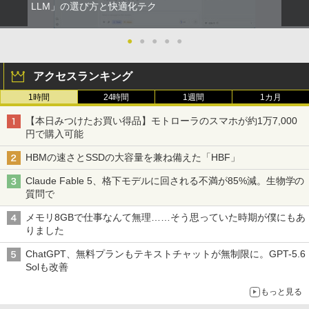
【正規永久版Office付き】ミニpc 【Intel
テレワーク スマートフォン
LLM」の選び方と快適化テク
小学館 学習まんがシリーズ 学習まんが世
ベルレス 650mlPET×24本
4
￥250
5
N5095 LPDDR4X 16GB 256GB SSD】m
界の歴史21巻セット
￥810
ini pc Windows11 Pro 超軽量 4コア/4ス
Xiaomi シャオミ REDMI Buds 8 Lite ワイヤ
￥9,999
￥2,009
レッド 2.9GHz ミニパソコン 静音 M.2 2
●
●
●
●
●
レスイヤホン Bluetooth 5.4 ノイズキャンセ
￥22,638
242 SATA WIFI6 Bluetooth5.2 4K HDMI
リング ANC 36時間再生
2画面出力 デスクトップPC みにpc 省エ
ネ オフィス高速起動 省電力 静音設計
アクセスランキング
￥3,480
【公式・メーカー直販・送料無料】モニ
5
ター 新品 フルHD HP Series 3 Pro 322p
1時間
24時間
1週間
1カ月
￥49,800
e 21.45インチFHDモニター IPS 21.5型
角度調整 VESA 100Hz 液晶 HDMI VGA P
【本日みつけたお買い得品】モトローラのスマホが約1万7,000
S5 Switch 3年保証 転送不可 (型番：AK2
円で購入可能
F1UT）
デスクトップパソコン デル DELL optipl
5
HBMの速さとSSDの大容量を兼ね備えた「HBF」
ex 3070SF Micro 9世代 Core i5 メモリ8
￥11,280
GB 16GB SSD256GB HDMI office Win
Claude Fable 5、格下モデルに回される不満が85%減。生物学の
dows11 pro Win11 4K 対応 ミニPC デ
質問で
スクトップパソコン デスクトップ PC 中
古パソコン 1186aR 10249091
メモリ8GBで仕事なんて無理……そう思っていた時期が僕にもあ
りました
￥32,780
ChatGPT、無料プランもテキストチャットが無制限に。GPT-5.6
Solも改善
もっと見る