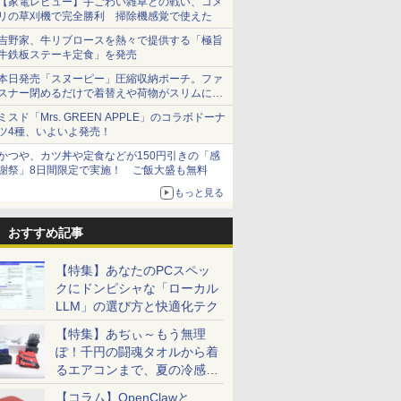
【家電レビュー】手ごわい雑草との戦い、コメ
リの草刈機で完全勝利 掃除機感覚で使えた
吉野家、牛リブロースを熱々で提供する「極旨
牛鉄板ステーキ定食」を発売
本日発売「スヌーピー」圧縮収納ポーチ。ファ
スナー閉めるだけで着替えや荷物がスリムにま
とまる
ミスド「Mrs. GREEN APPLE」のコラボドーナ
ツ4種、いよいよ発売！
かつや、カツ丼や定食などが150円引きの「感
謝祭」8日間限定で実施！ ご飯大盛も無料
もっと見る
おすすめ記事
【特集】あなたのPCスペッ
クにドンピシャな「ローカル
LLM」の選び方と快適化テク
【特集】あぢぃ～もう無理
ぽ！千円の闘魂タオルから着
るエアコンまで、夏の冷感グ
ッズ一挙紹介
【コラム】OpenClawと