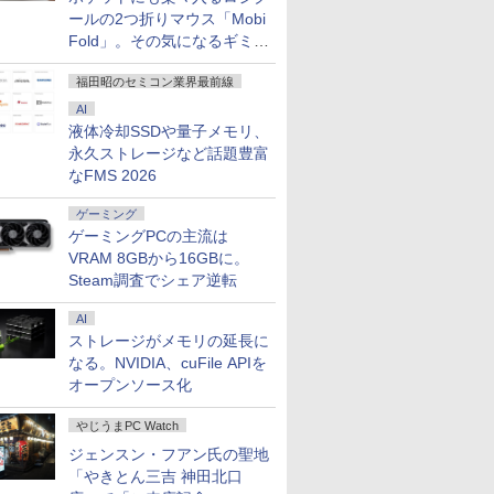
ールの2つ折りマウス「Mobi
Fold」。その気になるギミッ
クとは？
福田昭のセミコン業界最前線
AI
液体冷却SSDや量子メモリ、
永久ストレージなど話題豊富
なFMS 2026
ゲーミング
ゲーミングPCの主流は
VRAM 8GBから16GBに。
Steam調査でシェア逆転
AI
ストレージがメモリの延長に
なる。NVIDIA、cuFile APIを
オープンソース化
やじうまPC Watch
ジェンスン・フアン氏の聖地
「やきとん三吉 神田北口