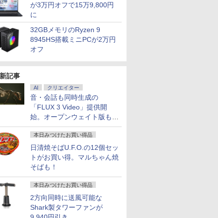
が3万円オフで15万9,800円
に
32GBメモリのRyzen 9
8945HS搭載ミニPCが2万円
オフ
新記事
AI
クリエイター
音・会話も同時生成の
「FLUX 3 Video」提供開
始。オープンウェイト版も計
画
本日みつけたお買い得品
日清焼そばU.F.O.の12個セッ
トがお買い得。マルちゃん焼
そばも！
本日みつけたお買い得品
2方向同時に送風可能な
Shark製タワーファンが
9,940円引き