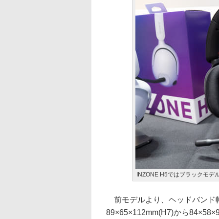
INZONE H5ではブラックモデ
前モデルより、ヘッドバンド幅
89×65×112mm(H7)から84×