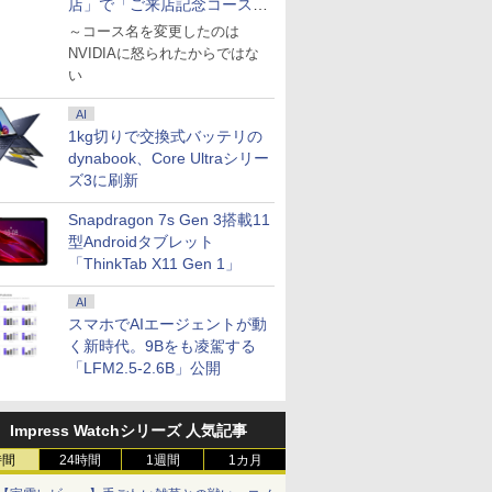
店」で「ご来店記念コース」
を娘と堪能
～コース名を変更したのは
NVIDIAに怒られたからではな
い
AI
1kg切りで交換式バッテリの
dynabook、Core Ultraシリー
ズ3に刷新
Snapdragon 7s Gen 3搭載11
型Androidタブレット
「ThinkTab X11 Gen 1」
AI
スマホでAIエージェントが動
く新時代。9Bをも凌駕する
「LFM2.5-2.6B」公開
Impress Watchシリーズ 人気記事
時間
24時間
1週間
1カ月