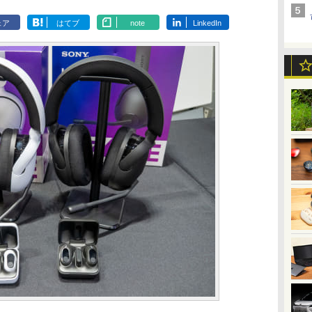
ェア
はてブ
note
LinkedIn