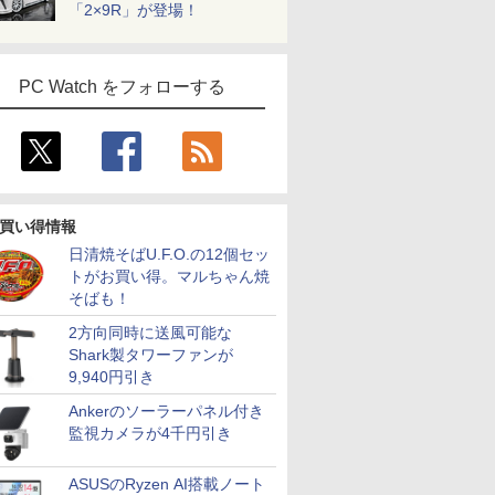
「2×9R」が登場！
PC Watch をフォローする
買い得情報
日清焼そばU.F.O.の12個セッ
トがお買い得。マルちゃん焼
そばも！
2方向同時に送風可能な
Shark製タワーファンが
9,940円引き
Ankerのソーラーパネル付き
監視カメラが4千円引き
ASUSのRyzen AI搭載ノート