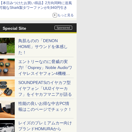
【本日みつけたお買い得品】2方向同時に送風
可能なShark製タワーファンが9,940円引き
もっと見る
Special Site
鳥肌ものの「DENON
HOME」サウンドを体感し
た！
エントリーなのに脅威の実
力!「Osprey」Noble Audioワ
イヤレスイヤフォン4機種を
一気に聴く
SOUNDPEATSのイヤカフ型
イヤフォン「UU2イヤーカ
フ」をイヤカフマニアが語る
性能の良いお得な中古PC情
報はこのページでチェック！
レイズのプレミアムカー向け
ブランドHOMURAから