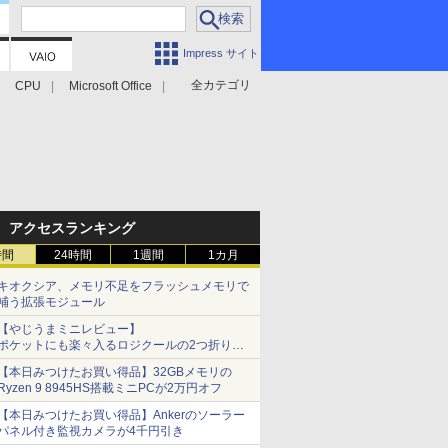
Impress サイト
全カテゴリ
CPU
Microsoft Office
アクセスランキング
時間
24時間
1週間
1カ月
キオクシア、メモリ不足をフラッシュメモリで
補う拡張モジュール
【やじうまミニレビュー】
ポケットにも楽々入るロジクールの2つ折りマ
ウス「Mobi Fold」。その気になるギミックと
【本日みつけたお買い得品】32GBメモリの
は？
Ryzen 9 8945HS搭載ミニPCが2万円オフ
【本日みつけたお買い得品】Ankerのソーラー
パネル付き監視カメラが4千円引き