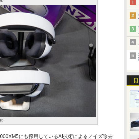
右)
後)
000XM5にも採用しているAI技術によるノイズ除去