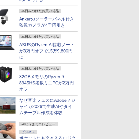
本日みつけたお買い得品
Ankerのソーラーパネル付き
監視カメラが4千円引き
本日みつけたお買い得品
ASUSのRyzen AI搭載ノート
が3万円オフで15万9,800円
に
本日みつけたお買い得品
32GBメモリのRyzen 9
8945HS搭載ミニPCが2万円
オフ
なぜ音楽フェスにAdobe？ジ
ャイガ2026で生成AIやタイ
ムテーブル作成を体験
やじうまミニレビュー
ビジネス
ポケットにも楽々入るロジク