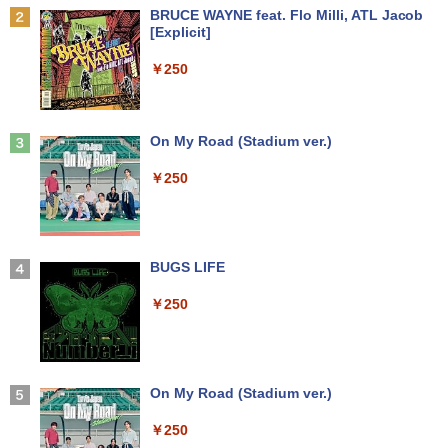
pc Intel N5030動作より安定 4C/4T 最大
Anker Soundcore P31i ブラック
BRUCE WAYNE feat. Flo Milli, ATL Jacob
3.1GHz Win11 Pro SSD ミニパソコン U
モニター 27インチ 100Hz FHD VAパネル
￥1,650
2
[Explicit]
【★最大100%ポイント】【新生活応援・
SB3.2×4 3画面 4K 高速2.4G/5GWi-Fi B
スピーカー搭載 ブルーライト軽減 ノング
2
￥4,990
2026】【Office 2019 H&B】Panasonic
T4.2 ミニPC ミニパソコン minipc
レアタイプ 壁掛け対応 省スペース 角度
￥250
Let's note CF-SZ6/第7世代 Core i5/メモ
調整 高視野角 178° Adaptive-Sync対応
リ:8GB/M.2 SSD:256GB/512GB/1TB/1
MAXZEN MJM27CH02-F100
￥39,980
2.1型/Webカメラ/USB3.0/HDMI/wi-fi/無
条解刑事訴訟法 第5版増補版 (条解シリー
3
線マウス/USBメモリ/中古パソコン/ノー
￥13,980
ズ)
トパソコン/Windows11/Windows10
Anker Soundcore Liberty 5 ミッドナイトブ
On My Road (Stadium ver.)
ラック
[VETESA正規販売店]一体型デスクトッ
￥22,642
3
￥19,999
￥250
プパソコン 新品 22型 Windows11 Offic
￥14,990
e搭載 第2世代 Core i5 メモリ8GB SSD2
【公式限定2年保証】 モニター 23インチ
3
56GB キーボードとマウス付属
フルhd 高画質 100Hz VA ノングレア 非
光沢 スピーカー内蔵 3年保証 ディスプレ
中古ノートパソコン Toshiba dynabook
イ パソコンモニター PCモニター フルハ
￥39,999
J32 地球の歩き方 川崎市 （地球の歩
3
4
U63J 第7世代 Core i5 Windows11搭載
イビジョン 21インチ 液晶モニター アイ
【2026年アップグレード版】AOKIMI ワイヤ
BUGS LIFE
き方J） [ 地球の歩き方編集室 ]
Office付き 初期設定済み メモリ8GB/16
リスオーヤマ DT-JF * 安心延長保証対象
レスイヤホン bluetooth イヤホン V12 小型
GB SSD256GB/512GB/1TB 新品換装済
軽量 ブルートゥースHi-Fi 最大36時間再生 ぶ
￥250
￥2,310
み 13.3インチ液晶 軽量 モバイルPC USB
るーとゅーす コードレス ENCノイズキャン
￥14,500
中古パソコン 中古 デスクトップパソコン
4
3.0ポート 無線LAN WiFi 在宅勤務 テレ
セリング 自動ペアリング Type-C充電 マイク
Office付き 液晶セット 高解像度 初期設
ワーク
付き 防水 タッチ式音量調整 スポーツ/通勤/通
定済み 見やすい 人気商品 Windows11 P
学/WEB会議(ホワイト)
ro DELL OptiPlex 7060 Core i5 16GB 2
￥21,800
2インチ 中古 パソコン デスクトップパソ
【BenQ公式店】BenQ ベンキュー GW2
On My Road (Stadium ver.)
パックンの森のお金塾こども投資セット
4
5
￥1,964
コン
791 27インチ アイケアモニター Full HD/
[ パトリック・ハーラン ]
IPS/HDMI/DP/ブルーライト軽減プラス/
￥250
フリッカーフリー/ティルト機能/27型 PC
￥50,999
￥3,300