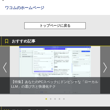
￥572
￥1,117
ワコムのホームページ
スーパーの裏でヤニ吸うふたり 9巻 (デジタル
版ビッグガンガンコミックス)
コカ・コーラ やかんの麦茶 from 爽健美茶 ラ
トップページに戻る
ベルレス 650mlPET×24本
￥810
￥1,653
おすすめ記事
ONE PIECE モノクロ版 115 (ジャンプコミッ
クスDIGITAL)
by Amazon 炭酸水 ラベルレス 500ml ×24本
強炭酸水 ペットボトル 500ミリリットル (Sm
art Basic)
￥594
￥1,625
【特集】あなたのPCスペックにドンピシャな「ローカル
LLM」の選び方と快適化テク
●
●
●
●
●