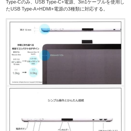
Type-Cのみ、USB Type-C+電源、3in1ケーブルを使用し
たUSB Type-A+HDMI+電源の3種類に対応する。