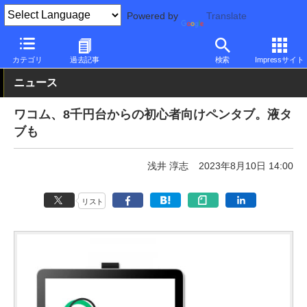
Powered by
Translate
PC Watch
半導体/周辺機器
ペンタブレット
ワコム
カテゴリ
過去記事
検索
Impressサイト
ニュース
ワコム、8千円台からの初心者向けペンタブ。液タ
ブも
浅井 淳志
2023年8月10日 14:00
リスト