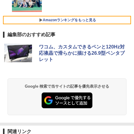
【最新Office2024】中古ノートパソコン
モニター
Xiaomi シャオミ REDMI Buds 8 Lite ワイヤ
4
office搭載 東芝 dynabook R73 高性能
レスイヤホン Bluetooth 5.4 ノイズキャンセ
インテル 第7世代 Core i5 メモリ16GB
リング ANC 36時間再生
￥16,621
爆速SSD 512GB 13.3型 LED液晶 HDMI
Amazonランキングをもっと見る
ミニPC 中古デスクトップ DELL Optiple
5
端子 USB3.0 Wi-Fi Bluetooth 軽量 モバ
￥2,980
x 5060 micro Windows11 Pro Core i5 8
イルPC 初期設定済み 届いてすぐ使える
500T メモリ 4GB SSD 128GB 本体 / 3ヶ
Windows11 Pro 64bit 厳選中古ノート
編集部のおすすめ記事
月保証 中古パソコン 中古PC 中古デスク
Yoothi 互換品 液晶 16.0インチ LGエレ
5
トップパソコン 初期設定済み office付き
クトロニクス LG gram 16Z90Q 16Z90Q
by Amazon 天然水 ラベルレス 500ml ×24本
薬屋のひとりごと 17巻 (デジタル版ビッグガ
￥23,900
(7765)
-KA76J1 16Z90Q-KA79J 16Z90Q-KA78
ワコム、カスタムできるペンと120Hz対
富士山の天然水 バナジウム含有 水 ミネラル
ンガンコミックス)
J 16Z90Q-KA78J1 16Z90Q-AA79J1 対
応液晶で滑らかに描ける26.9型ペンタブ
ウォーター ペットボトル 静岡県産 500ミリリ
応 40ピン 60Hz WQXGA 2560x1600 IPS
￥17,480
レット
ットル (Smart Basic)
￥770
LED LCD 液晶ディスプレイ 修理交換用
【マラソンP5倍/10%オフクーポン】【ワ
液晶パネル
5
￥1,380
ケあり/激安商品】 中古ノートパソコン
レノボ Lenovo ThinkPad L380 第8世代
￥16,700
Core i5 メモリ8GB/16GB SSD128/256G
異世界居酒屋「のぶ」(22) (角川コミックス・
Google 検索で当サイトの記事を優先表示させる
B/512GB 13.3インチ Windows11 Pro 送
エース)
【Amazon.co.jp限定】 い・ろ・は・す 2L P
料無料 保証付き
ET ラベルレス ×8本
￥832
￥15,800
￥1,001
HUNTER×HUNTER モノクロ版 39 (ジャンプ
コミックスDIGITAL)
by Amazon 天然水ラベルレス 2L×9本
関連リンク