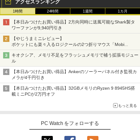
アクセスランキング
1時間
24時間
1週間
1カ月
【本日みつけたお買い得品】2方向同時に送風可能なShark製タ
ワーファンが9,940円引き
【やじうまミニレビュー】
ポケットにも楽々入るロジクールの2つ折りマウス「Mobi
Fold」。その気になるギミックとは？
キオクシア、メモリ不足をフラッシュメモリで補う拡張モジュー
ル
【本日みつけたお買い得品】Ankerのソーラーパネル付き監視カ
メラが4千円引き
【本日みつけたお買い得品】32GBメモリのRyzen 9 8945HS搭
載ミニPCが2万円オフ
もっと見る
PC Watch をフォローする