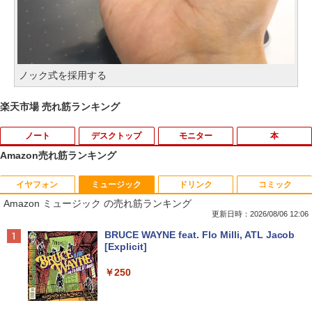
ノック式を採用する
楽天市場 売れ筋ランキング
ノート
デスクトップ
モニター
本
Amazon売れ筋ランキング
イヤフォン
ミュージック
ドリンク
コミック
超得1,000円OFF｜新生活応援 豪華特典
【中古】 自作機 Z170 PRO GAMING Co
【送料無料】TF: 富士通 23.8型液晶ディ
漫画 いしぶみ 原爆が落ちてくると
1
1
1
1
Amazon ミュージック の売れ筋ランキング
付き｜最新OS対応 第8世代｜最大180日
re i7 6700K タワー型 USB3.0 HDMI ジャ
スプレイ DY24-9T / B24-9 TS/ FullHD
き、ぼくらは空を見ていた （一般書 51
保証｜Core i3 第8世代｜中古ノートパソ
ンクPC [96640]
1920x1080/ D-sub,DVI,Displayport フ
1） [ 広島テレビ放送編『いしぶみ』 ]
更新日時：2026/08/06 12:06
コン Windows11 office付き｜中古ノー
ルHD(1920×1080) 中古ディスプレイ 中
Anker Soundcore P40i オフホワイト
BRUCE WAYNE feat. Flo Milli, ATL Jacob
トパソコン 15.6 テンキー付き｜ノートパ
古モニター /24型 ワイド 液晶モニター
￥9,310
￥1,650
[Explicit]
ソコン Microsoft Office付き｜ノートパ
【3ケ月保証】
￥5,990
ソコンWindows11 第8世代
￥250
￥6,480
￥19,800
【正規永久版Office付き】【12GB+256
ちいかわ タロット 22枚のオリジナル
2
2
GB】【楽天1位連続受賞】NIPOGI mini
カード付き [ ナガノ ]