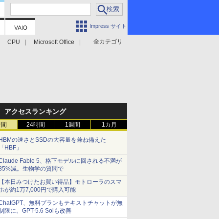
Impress サイト
全カテゴリ
CPU
Microsoft Office
アクセスランキング
時間
24時間
1週間
1カ月
HBMの速さとSSDの大容量を兼ね備えた
「HBF」
Claude Fable 5、格下モデルに回される不満が
85%減。生物学の質問で
【本日みつけたお買い得品】モトローラのスマ
ホが約1万7,000円で購入可能
ChatGPT、無料プランもテキストチャットが無
制限に。GPT-5.6 Solも改善