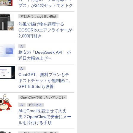
プス」が24袋セットでオトク
本日みつけたお買い得品
熱風で揚げ物を調理する
COSORIのエアフライヤーが
2,000円引き
AI
格安の「DeepSeek API」が
近日大幅値上げへ
AI
ChatGPT、無料プランもテ
キストチャットが無制限に。
GPT-5.6 Solも改善
OpenClawで試したいアレコレ
AI
ビジネス
AIにGmailを読ませて大丈
夫？OpenClawで安全にメー
ルを片付ける手順