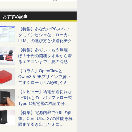
る。復活記念で2026年末まで500円
おすすめ記事
【特集】あなたのPCスペッ
クにドンピシャな「ローカル
LLM」の選び方と快適化テク
【特集】あぢぃ～もう無理
ぽ！千円の闘魂タオルから着
るエアコンまで、夏の冷感グ
ッズ一挙紹介
【コラム】OpenClawと
Qwen3.5-9Bプリインで届い
てすぐローカルAIが動くミニ
PC「SER9 Pro」
【レビュー】給電が途切れな
い優れもの！バッファロー製
Type-C充電器の検証で分か
ったこと
【特集】電源内蔵で0.9Lの衝
撃。Core Ultra X7の性能を極
限まで引き出したミニ
PC「GPD BOX」