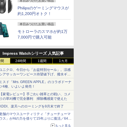
本日みつけたお買い得品
Philipsのゲーミングマウスが
約1,200円オトク！
本日みつけたお買い得品
モトローラのスマホが約1万
7,000円で購入可能
Impress Watchシリーズ 人気記事
時間
24時間
1週間
1カ月
ユニクロ、今日から「お盆特別セール」。涼感
シアサッカーワンピース待望値下げ、撥水ギア
ショーツは1990円に
ミスド「Mrs. GREEN APPLE」のコラボドーナ
ツ4種、いよいよ発売！
【家電レビュー】手ごわい雑草との戦い、コメ
リの草刈機で完全勝利 掃除機感覚で使えた
KDDI、楽天へのローミングを9月末で終了
老舗のマウスユーティリティ「チューチューマ
ウス」がAIの力を借りて15年ぶりに復活／64bit
化、Windows 10/11、「Chrome」も走り回
もっと見る