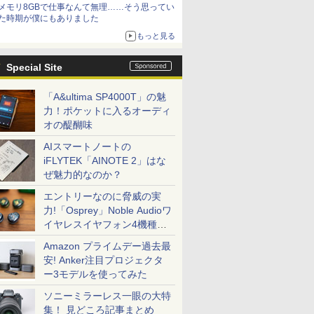
メモリ8GBで仕事なんて無理……そう思ってい
た時期が僕にもありました
もっと見る
Special Site
「A&ultima SP4000T」の魅
力！ポケットに入るオーディ
オの醍醐味
AIスマートノートの
iFLYTEK「AINOTE 2」はな
ぜ魅力的なのか？
エントリーなのに脅威の実
力!「Osprey」Noble Audioワ
イヤレスイヤフォン4機種を
一気に聴く
Amazon プライムデー過去最
安! Anker注目プロジェクタ
ー3モデルを使ってみた
ソニーミラーレス一眼の大特
集！ 見どころ記事まとめ