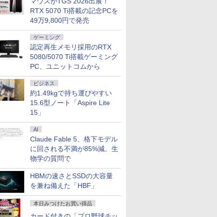
マウスがTGS 2026出展！
RTX 5070 Ti搭載の記念PCを
49万9,800円で発売
ゲーミング
認定再生メモリ採用のRTX
5080/5070 Ti搭載ゲーミング
PC、ユニットコムから
ビジネス
約1.49kgで持ち運びやすい
15.6型ノート「Aspire Lite
15」
AI
Claude Fable 5、格下モデル
に回される不満が85%減。生
物学の質問で
HBMの速さとSSDの大容量
を兼ね備えた「HBF」
本日みつけたお買い得品
カード付きの「プロ野球チッ