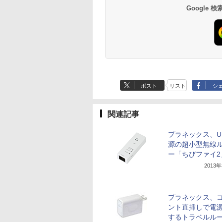
ptive-Sync ブルー
XUB2492HSU-W6
￥250
￥1,380
￥770
￥250
￥1,112
￥832
Google
ミネラルウォーター
VESA
トカット 非光沢
ペットボトル 静岡県
ッカーフリー チル
産 500ミリリットル
 MGM27IC05-
(Smart Basic)
40 マクスゼン
ポスト
リスト
シ
関連記事
プラネックス、U
源の超小型無線
ー「ちびファイ2
2013
プラネックス、
ント直挿しで電
するトラベルル