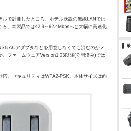
ルで計測したところ、ホテル既設の無線LANでは
たところ、本製品では42.8～92.4Mbpsへと大幅に高速化
最
SB ACアダプタなどを用意しなくても済むのがメ
ァームウェアVersion1.03以降(公開済み)では
の対応。セキュリティはWPA2-PSK。本体サイズは約