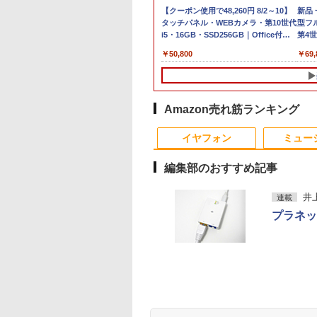
7
品】14インチワイ
【期間限定P15倍+最大10%OFFクーポ
【新品】【楽天1
【★最大100%ポイン
【クーポン使用で48,260円 8/2～10】
＼★最大2555円OF
新品
付き
晶 フルHD ノート
ン】 【3年保証】MouseComputer
位！】ノートパソコン
ト】【Windows XP 搭
タッチパネル・WEBカメラ・第10世代
クーポン★／【内蔵
型フル
コン office付き
【写真待】DAIV Z7 SSD1024GB メモ
新品第13世代CPU搭載
載】大手メーカー おま
i5・16GB・SSD256GB｜Office付き
ンキー搭載】中古ノ
第4世
定済
el Pentium GOLD
リ64GB Core i7 Windows 11 Pro 中古
ノートPC Office付き
かせ ノートパソコ
｜DELL OptiPlex 3280 AIO｜21.5型
トパソコン 中古パ
SSD
,800
￥200,200
￥29,800
￥9,999
￥50,800
￥12,555
￥69,
0Y メモリ8GB M.2
アウトレット 返品 送料無料 中古デス
ノートパソコン 初心者
ン/Celeron Core2/メモ
IPSフルHD｜Windows11 Pro｜NVMe
コン 東芝 TOSHIBA
み 
A SSD256GB
クトップパソコン 中古パソコン デスク
向け Windows11 初期
リ:4GB/SSD:128GB/15.6
SSD 256GB｜DVD±RW｜Wi-Fi 6・
第6世代 Core i3 メ
3.0 HDMI WEBカ
トップパソコン デスクトップ PC
設定済 Webカメラ
インチ 大画面/DVD/新品
5GHz対応｜Bluetooth｜一体型デスク
リ 4GB 新品SSD
Bluetooth 無線
OFFICE付き
zoom 日本語キーボー
マウス 付き/中古ノート
トップパソコン｜中古PC 180日保証
256GB 15.6インチ
 Windows11 JIS
ド 14.1型 Intel
PC 中古ノートパソコン
USB3.0 HDMI端子
Amazon売れ筋ランキング
 日本語配列キーボ
Celeron メモリ8GB
パソコン 中古パソコン
Bluetooth DVD WIF
10
10
1
1
2
2
 ノートPC
SSD1TB(最大) 大容量
Office2付き
イヤフォン
ミュー
11【NC14J】
バッテリービジネス 大
Windows11 オフィ
学生 プレゼント 学生
中古PC 中古ノート
編集部のおすすめ記事
向け
井
連載
プラネック
間限定10%OFFク
園の星 5 特装
iiyama 液晶ディスプレ
薬屋のひとりごと 17巻
モニター台 ラック ヴィ
宇宙兄弟（43） （モー
DELL デル E1913S
【予約商品】 日曜劇
 8/12 10時ま
FCswing） [ 和山
イ 23.8型/FHD
【電子書籍】[ 日向夏 ]
ト 【玄関先迄納品】 ニ
ニング KC） [ 小山
LED液晶モニター 1
『VIVANT』トレジ
 MAXZEN ゲーミ
]
1920×1080/HDMI ×1
トリ
宙哉 ]
ンチ スクエア ブラ
ボックス 講談社
￥770
モニター 27インチ
DisplayPort ×1/ホワイ
1280 x 1024 SXGA 
,980
178
￥19,280
￥1,790
￥891
￥2,800
￥28,970
Hz
ト/スピーカー：あ
パネル LEDバックラ
Anker Soundcore
BRUCE WAYNE feat.
by Amazon 天然水
薬屋のひとりごと 17
Anker Soundcore
BRUCE WAYNE feat
【Amazon.co.jp限
異世界居酒屋「の
D(2,560×1,440)
り/IPS方式（ノングレ
ト付 非光沢 ノング
P40i オフホワイト
Flo Milli, ATL Jacob
ラベルレス 500ml
巻 (デジタル版ビッグ
P31i ブラック
Flo Milli, ATL Jacob
定】 い・ろ・は・す
ぶ」(22) (角川コミッ
I2.0×2 DP1.4×2
ア）/昇降/画面縦回転/
液晶ディスプレイ
[Explicit]
×24本 富士山の天然
ガンガンコミックス)
[Explicit]
2L PET ラベルレス
クス・エース)
tIPS sRGB99％
画面角度調整
VGA【中古】
￥7,990
￥5,990
水 バナジウム含有 水
×8本