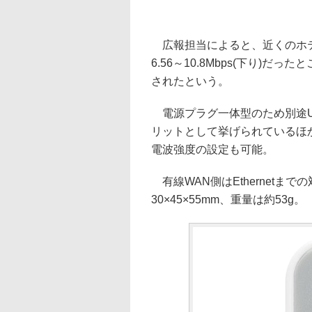
広報担当によると、近くのホテ
6.56～10.8Mbps(下り)だっ
されたという。
電源プラグ一体型のため別途U
リットとして挙げられているほか、フ
電波強度の設定も可能。
有線WAN側はEthernetまで
30×45×55mm、重量は約53g。