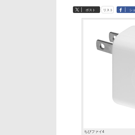
ポスト
リスト
シ
ちびファイ4