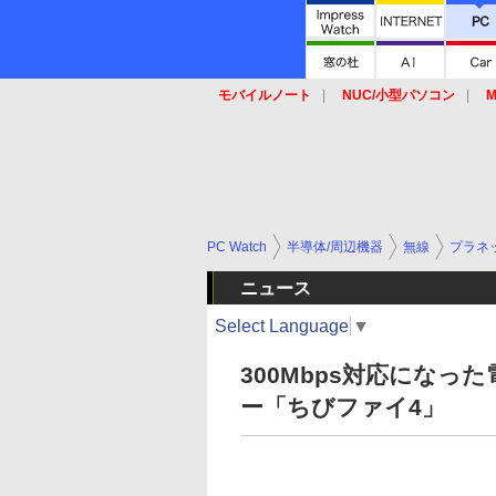
モバイルノート
NUC/小型パソコン
M
SSD
キーボード
マウス
PC Watch
半導体/周辺機器
無線
プラネ
ニュース
Select Language
▼
300Mbps対応にな
ー「ちびファイ4」