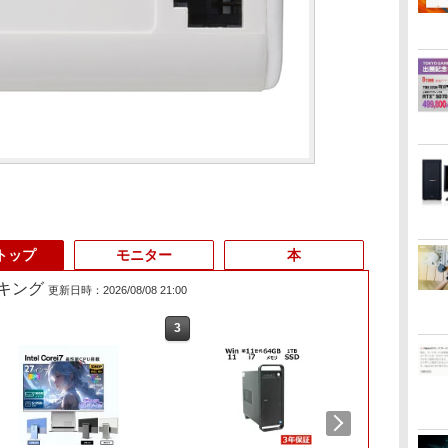
トップ
モニター
本
キング
更新日時：2026/08/08 21:00
3
4
3
5
6
1