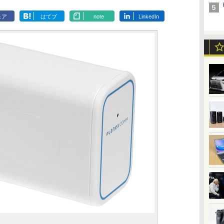
ェア
はてブ
note
LinkedIn