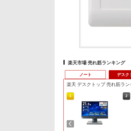
楽天市場 売れ筋ランキング
ノート
デスク
楽天 デスクトップ 売れ筋ラン
3
10
1
1
2
2