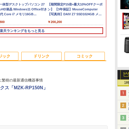
F
 一体型デスクトップパソコン 27
【期間限定破格金
【★最大100%ポイン
【期間限定P15倍+最大10%OFFクーポ
中古ノートパソコン・
【1500円OF
【クーポン使用で
テ
HD液晶 Windows11 Office付き
額！】新生活 新古品
ト】【Windows11 正式
ン】 【3年保証】MouseComputer
windows11 office
ン】【WEB
タッチパネル
ー
代 Core i7 メモリ16GB
Win11搭載 パソコンノ
対応 × テンキー】富士
【写真待】DAIV Z7 SSD1024GB メモ
付・整備済み品・富士
&フルHD】
i5・16GB・S
ソ
512GB USB3.0 超薄型 初期設定済
ートパソコンoffice付
通 LIFEBOOK A579/第
リ64GB Core i7 Windows 11 Pro 中古
通 LIFEBOOK U938
コン 中古パソ
｜DELL OptiP
800
￥12,980
￥18,800
￥200,200
￥22,800
￥23,800
￥50,800
ホワイト/ブラック/ブルー選択可
き 初心者向けノート
8世代 Core i3/メモ
アウトレット 返品 送料無料 中古デス
超軽量ノートパソコン
インチ SSD12
IPSフルHD｜W
モ
PC 初期設定済 15.6型
リ:4GB/8GB/16GB/SSD:128GB/256GB/512GB/1TB/DVD/Wi-
クトップパソコン 中古パソコン デスク
13.3型FHD 第7世代
モリ8GB Core
SSD 256GB
楽天ランキングをもっと見る
インテル高速CPU ラ
fi/15.6
トップパソコン デスクトップ PC
Core i5 / メモリ8GB /
代 Microsoft 
5GHz対応｜B
ンダムで発送 メモリ
型/Office/HDMI/USB3.1/
OFFICE付き
SSD256GB / Webカメ
き Windows1
トップパソコン
4GB～ 高速SSD1TB
中古PC 中古ノートパソ
ラ / 初期設定不要
Versapro V
I
最大 フルHD Webカメ
コン Windows11
パソコン 中古 
3
3
4
4
5
5
6
6
ラ zoom 軽量薄型 無
コン 中古ノー
ジック
ドリンク
コミック
ス
線 型番更新で在庫処分
SSD1TB メモ
PC
上繁樹の最新通信機器事情
1
ス「MZK-RP150N」
場
R291-DELL P2419H
杖と剣のウィストリア
【楽天1位 10.5/11イン
[新品][全巻収納ダンボ
2026夏登場★Switch2
ちいかわ なんか小さ
【期間限定5%
ちいかわ な
9イ
ャー
23.8インチ 液晶モニタ
（16） 【電子書籍】[
チ 小型 軽量】モバイ
ール本棚付]◆特典あり
ドック不要 モバイル
くてかわいいやつ
ーポン 8/12 
くてかわいい
ック
1点 フル
大森藤ノ ]
ルモニター 10.5インチ
◆魔入りました!入間く
ゲーミングモニター 16
（7）なんか飛び出て
で】 モニター
なんか楽しく
TN
HD(1920x1080) 表面処
11インチ フルHD
ん (1-49巻 最新刊)[オ
インチ 144Hz /120Hz
いろいろ貼れるフォト
チ 100Hz FH
絵本付き特装
￥6,980
￥594
￥10,999
￥30,906
￥11,999
￥3,630
￥13,980
￥1,980
イ
理:ノングレア(非光沢)
1080P 100%sRGB
リジナル缶バッジ付]
/60Hz 2k 15.6インチ タ
アルバム付き特装版
ル スピーカー
社キャラクター
.
Anker Soundcore
On My Road
by Amazon 天然水
ONE PIECE モノクロ
【2026年アップグレ
On My Road
by Amazon 炭酸水
HUNTER×HUNTER
Xiaomi シャオミ
BUGS LIFE
【Amazon.co.jp限
スーパーの裏でヤニ吸
レア
HDMIx1/D-
400cd/m? 光沢IPS パ
全巻セット
ッチパネル 撥水加工ケ
（講談社キャラクター
ルーライト軽
ナガノ ]
Liberty 5 ミッドナイ
(Stadium ver.)
ラベルレス 2L×9本
版 115 (ジャンプコミ
ード版】AOKIMI ワ
(Stadium ver.)
ラベルレス 500ml
モノクロ版 39 (ジャ
REDMI Buds 8 Lite ワ
定】 伊藤園 磨かれ
うふたり 9巻 (デジタル
Subx1/DisplayPortx1
ネル 色鮮やか 265g 超
ース スタンド 非光沢
ズA） [ ナガノ ]
レアタイプ 
￥250
トブラック
ックスDIGITAL)
イヤレスイヤホン
×24本 強炭酸水 ペッ
ンプコミックス
イヤレスイヤホン
て、澄みきった日本の
版ビッグガンガンコミ
★送料無料★【中古動
軽量 Type-C対応
薄型 軽量 VESA ポータ
省スペース 
￥250
￥1,117
￥250
bluetooth イヤホン
トボトル 500ミリリ
DIGITAL)
Bluetooth 5.4 ノイズ
水 2L 8本 ラベルレス [
ックス)