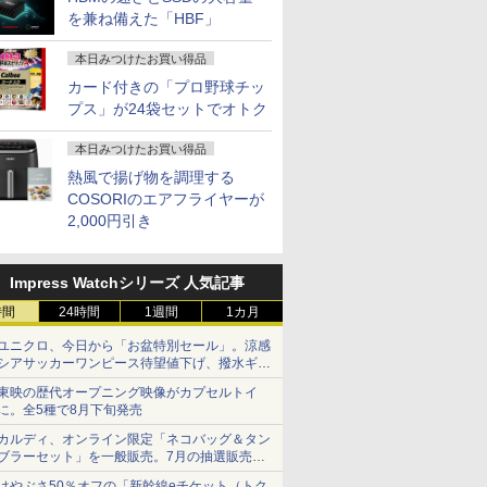
Fクーポ
48,260円 8/2～10】
【マラソン限定
を兼ね備えた「HBF」
新品 一体型デスクトップパソコン 27
【1500円OFFクーポ
【新品】14インチワイ
【期間限定P15倍+最大10
【新品】【
カメラ搭載
・WEBカメラ・第10世代
30%OFF】中古 店長お
型フルHD液晶 Windows11 Office付き
ン】【WEBカメラ＆テ
ド液晶 フルHD ノート
ン】 【3年保証】MouseCo
位！】ノー
ノートパソ
SD256GB｜Office付き
まかせパソコン Core
第4世代 Core i7 メモリ16GB
ンキー付き】ノートパ
パソコン office付き
【写真待】DAIV Z7 SSD1
新品第13
本日みつけたお買い得品
コン 14
lex 3280 AIO｜21.5型
i5 第11世代 メモリ8GB
SSD512GB USB3.0 超薄型 初期設定済
ソコン 15.6インチ
Intel Pentium GOLD
リ64GB Core i7 Windows
ノートPC O
￥39,800
￥69,800
￥24,800
￥34,800
￥200,200
￥29,800
カード付きの「プロ野球チッ
8GB メ
indows11 Pro｜NVMe
16GB SSD240GB 15イ
み ホワイト/ブラック/ブルー選択可
SSD512GB メモリ
6500Y メモリ8GB M.2
アウトレット 返品 送料無
ノートパソ
プス」が24袋セットでオトク
 i5 第8世
｜DVD±RW｜Wi-Fi 6・
ンチ Windows11 WPS
16GB Corei5 第8世代
SATA SSD256GB
クトップパソコン 中古パソ
向け Wind
Office付
luetooth｜一体型デスク
Office 1年保証 ノート
Microsoft Office付き
USB3.0 HDMI WEBカ
トップパソコン デスクトッ
設定済 W
1 NEC
｜中古PC 180日保証
パソコン【CA】 中古
Windows11 DELL
メラ Bluetooth 無線
OFFICE付き
zoom 日
本日みつけたお買い得品
M-7 ノート
ノートPC 中古ノート
Latitude 3500 中古ノ
LAN Windows11 JIS
ド 14.1型 I
熱風で揚げ物を調理する
PC パソ
パソコン 中古パソコン
ートパソコン PC パソ
規格 日本語配列キーボ
Celeron
COSORIのエアフライヤーが
7
7
8
8
9
9
10
10
トPC
中古PC 中古品 win11
コン 中古ノートPC 中
ード ノートPC
SSD1TB(
2,000円引き
リ16GB
パソコン コスパ ノート
古PC 最大SSD1TB メ
win11【NC14J】
バッテリー
パソコン
モリ32GB 中古パソコ
学生 プレ
ン フルHD
向け
Impress Watchシリーズ 人気記事
時間
24時間
1週間
1カ月
ユニクロ、今日から「お盆特別セール」。涼感
OFFク
んか小さ
楽天1位★マラソン限
ちいかわ なんか小さ
【お買い物マラソ開催
【中古】キングダム
【期間限定10%OFFク
女の園の星 5 特装
iiyama
薬屋のひと
シアサッカーワンピース待望値下げ、撥水ギア
10時ま
やつ（2）
定P2倍【クーポン利用
くてかわいいやつ（1）
中！P最大31.5%還元】
＜1−79巻セット＞ / 原
ーポン 8/12 10時ま
版 （FCswing） [ 和山
イ 23.8型/
【電子書籍】
ショーツは1990円に
 27イン
て開ける
で実質10,999円】モバ
（ワイドKC） [ ナガノ
モニター 27/34型
泰久（コミックセッ
で】 MAXZEN ゲーミ
やま ]
1920×1080
東映の歴代オープニング映像がカプセルトイ
￥770
D VAパネ
版 （講談
イルモニター 15.6イン
]
260hz/200hz/100hz ゲ
ト）
ングモニター 27インチ
DisplayP
に。全5種で8月下旬発売
￥13,999
￥1,100
￥14,999
￥40,198
￥19,980
￥2,178
￥19,280
搭載 ブ
ズA） [
チ FHD IPS 薄型軽量
ーミングモニター USB
240Hz
ト/スピー
カルディ、オンライン限定「ネコバッグ＆タン
減 ノング
1080P 高画質 プラグア
TYPE-C端子対応 HDMI
WQHD(2,560×1,440)
り/IPS方
ブラーセット」を一般販売。7月の抽選販売の
壁掛け対応
ンドプレイ 調整可能ス
端子 1ms応答 ㍶モニタ
HDMI2.0×2 DP1.4×2
ア）/昇降/
当選無効分
角度調整
タンド搭載 USB-C PD
ー パソコン モニター 非
FastIPS sRGB99％
画面角度調
はやぶさ50％オフの「新幹線eチケット（トク