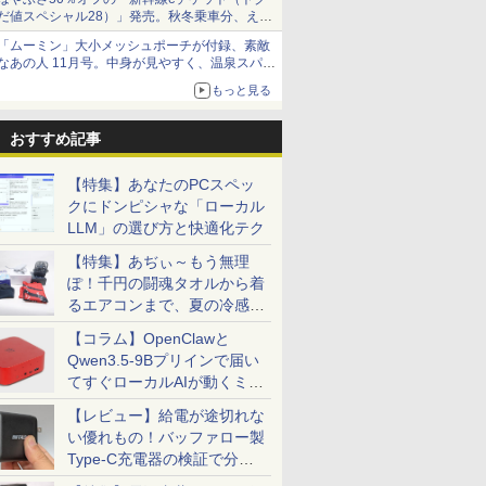
対応 ミニHDMI ノート
光沢 スピーカー内蔵
Adaptive-Sync ブルー
XUB2492
だ値スペシャル28）」発売。秋冬乗車分、えき
ync対応
PC スマホ ゲーム機対
HDR/Freesync/MPRT1ms/VESA
ライトカット 非光沢
ねっと限定
「ムーミン」大小メッシュポーチが付録、素敵
応 ブラック Ingnok
対応 ブルーライト軽減
フリッカーフリー チル
なあの人 11月号。中身が見やすく、温泉スパに
F100
yn02d
MF27X3A
ト調節 MGM27IC05-
も使える
Q240 マクスゼン
もっと見る
おすすめ記事
【特集】あなたのPCスペッ
クにドンピシャな「ローカル
LLM」の選び方と快適化テク
【特集】あぢぃ～もう無理
ぽ！千円の闘魂タオルから着
るエアコンまで、夏の冷感グ
ッズ一挙紹介
【コラム】OpenClawと
Qwen3.5-9Bプリインで届い
てすぐローカルAIが動くミニ
PC「SER9 Pro」
【レビュー】給電が途切れな
い優れもの！バッファロー製
Type-C充電器の検証で分か
ったこと