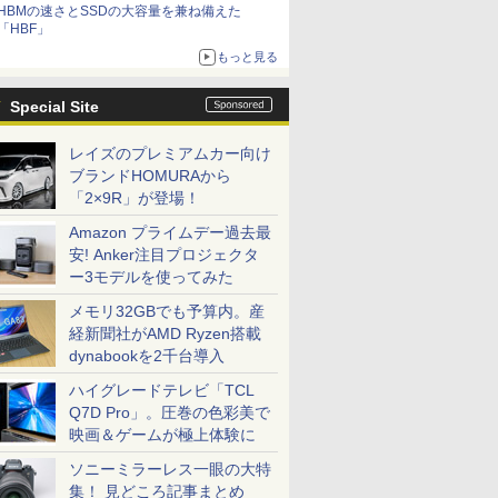
HBMの速さとSSDの大容量を兼ね備えた
「HBF」
もっと見る
Special Site
レイズのプレミアムカー向け
ブランドHOMURAから
「2×9R」が登場！
Amazon プライムデー過去最
安! Anker注目プロジェクタ
ー3モデルを使ってみた
メモリ32GBでも予算内。産
経新聞社がAMD Ryzen搭載
dynabookを2千台導入
ハイグレードテレビ「TCL
Q7D Pro」。圧巻の色彩美で
映画＆ゲームが極上体験に
ソニーミラーレス一眼の大特
集！ 見どころ記事まとめ