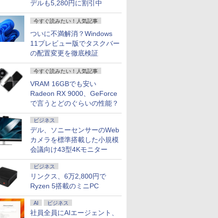
デルも5,280円に割引中
今すぐ読みたい！人気記事
ついに不満解消？Windows
11プレビュー版でタスクバー
の配置変更を徹底検証
今すぐ読みたい！人気記事
VRAM 16GBでも安い
Radeon RX 9000、GeForce
で言うとどのぐらいの性能？
ビジネス
デル、ソニーセンサーのWeb
カメラを標準搭載した小規模
会議向け43型4Kモニター
ビジネス
リンクス、6万2,800円で
Ryzen 5搭載のミニPC
AI
ビジネス
社員全員にAIエージェント、