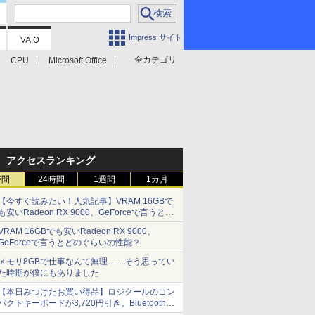
Impress サイト
全カテゴリ
CPU
Microsoft Office
アクセスランキング
時間
24時間
1週間
1カ月
【今すぐ読みたい！人気記事】VRAM 16GBで
も安いRadeon RX 9000、GeForceで言うとど
のぐらいの性能？ - PC Watch
VRAM 16GBでも安いRadeon RX 9000、
GeForceで言うとどのぐらいの性能？
メモリ8GBで仕事なんて無理……そう思ってい
た時期が僕にもありました
【本日みつけたお買い得品】ロジクールのコン
パクトキーボードが3,720円引き。Bluetoothで3
台接続対応