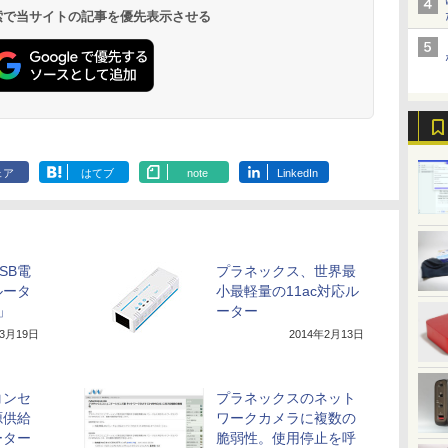
作品】
miniHDMI モニター 持
ブル ps5/Mac/switch/2
高視野角 178°
￥14,990
￥594
￥1,964
￥1,625
￥572
￥3,480
￥998
￥810
 検索で当サイトの記事を優先表示させる
V12 小型軽量 ブルー
ットル (Smart
キャンセリング ANC
ケース ] [ 水 ] [ ペット
ち運び サブディスプレ
対応 スピーカー内蔵
Adaptive-S
トゥースHi-Fi 最大
Basic)
36時間再生
ボトル ] [ 箱買い ] [ ス
イ ミニPC対応 3年保証
kksmart
MAXZEN
36時間再生 ぶるーと
トック ] [ 水分補給 ]
EVICIV
MJM27CH02-
ゅーす コードレス
ENCノイズキャンセ
リング 自動ペアリン
グ Type-C充電 マイ
ク付き 防水 タッチ式
音量調整 スポーツ/通
勤/通学/WEB会議(ホ
ェア
はてブ
note
LinkedIn
ワイト)
SB電
プラネックス、世界最
ルータ
小最軽量の11ac対応ル
」
ーター
年3月19日
2014年2月13日
コンセ
プラネックスのネット
源供給
ワークカメラに複数の
ーター
脆弱性。使用停止を呼