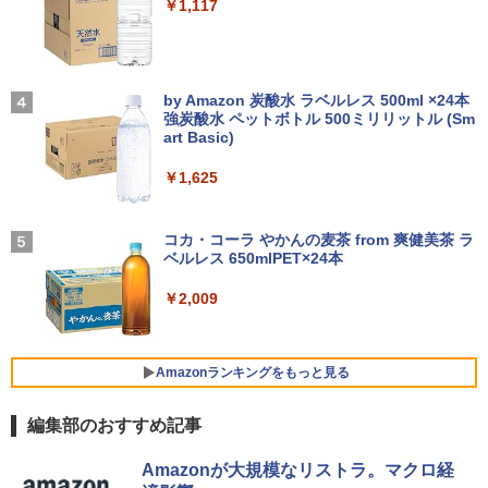
￥14,990
￥1,117
トパソコン TOSHIBA 型落ち dynabook
スプレイ マウス キーボード WPS Office
VC72 第7世代 Core i5 メモリ8GB SSD2
付き オフィス デスクトップ 90日保証
￥12,370
56GB 12.5型フルHD Windows11 MS Of
【中古】
fice付き 軽量 持ち運び便利 WiFi Blueto
転生したら第七王子だったので、気まま
4
oth Type-C USB3.0 安心保証
【2026年アップグレード版】AOKIMI ワイヤ
On My Road (Stadium ver.)
￥17,600
に魔術を極めます（24） 【電子書籍】[
レスイヤホン bluetooth イヤホン V12 小型
by Amazon 炭酸水 ラベルレス 500ml ×24本
石沢庸介 ]
【当日発送】I-O DATA アイ・オー・デー
4
軽量 ブルートゥースHi-Fi 最大36時間再生 ぶ
強炭酸水 ペットボトル 500ミリリットル (Sm
￥20,800
￥250
タ 5年保証 3辺フレームレス&広視野角A
るーとゅーす コードレス ENCノイズキャン
art Basic)
DSパネル 23.8型ワイド液晶 ブラック 24
￥825
セリング 自動ペアリング Type-C充電 マイク
【中古】Dospara◆デスクトップPC/Cor
インチ相当 PCモニター LCD-A241DB L
4
付き 防水 タッチ式音量調整 スポーツ/通勤/通
￥1,625
e i5/16GB/2019年/HB//【パソコン】
CDA241DB 【NE直】
学/WEB会議(ホワイト)
【★最大100%ポイント】富士通 LIFEBO
4
OK U938/第7世代 Core i5/メモリ:4GB/8
BUGS LIFE
￥22,660
￥12,720
【3千円以上送料無料】新装版 沈黙の艦
5
￥1,964
GB/12GB/SSD:128GB/256GB/512GB/1
コカ・コーラ やかんの麦茶 from 爽健美茶 ラ
隊 全16巻セット
TB/Wi-fi/Bluetooth/13.3型 フルHD/カメ
ベルレス 650mlPET×24本
￥250
ラ/Office/HDMI/USB-C/USB3.0/パソコン
￥22,660
中古PC 中古ノートパソコン Windows11
Xiaomi シャオミ REDMI Buds 8 Lite ワイヤ
￥2,009
モニター 21.5インチ 黒 白 100Hz ゲーミ
5
レスイヤホン Bluetooth 5.4 ノイズキャンセ
hp Z420 Workstation Xeon E5-1660 3.
ングモニター【1ms応答 2mmベゼルレ
5
リング ANC 36時間再生
￥16,800
3GHz 16GB 128GB(SSD)+500GB(HDD)
ス】pcモニター 1920*1080 FHD パソコ
Quadro K600 DVD+-RW Windows7 Pro
ン モニター VA非光沢 4000:1 HDMI 角度
64bit 難有 【中古】【20260325】
￥3,480
調整 VESA Freesync スピーカー内蔵 kk
Amazonランキングをもっと見る
smart 最強配送 HG-215
【全商品10%OFF+P5倍】HP 250 G7 第
￥24,000
5
編集部のおすすめ記事
8世代 Core i5 Windows11 Pro メモリ 8
￥12,399
GB 16GB SSD 256GB 512GB 15型 テン
薬屋のひとりごと 17巻 (デジタル版ビッグガ
キー WEBカメラ DVDマルチ HDMI USB
Amazonが大規模なリストラ。マクロ経
ンガンコミックス)
3.1WPS Office 2 中古ノートPC 中古パ