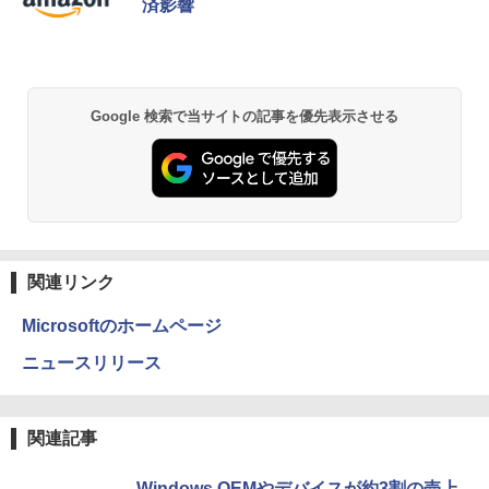
済影響
ソコン ノートPC 中古ノートパソコン
￥770
￥26,400
異世界居酒屋「のぶ」(22) (角川コミックス・
Google 検索で当サイトの記事を優先表示させる
エース)
￥832
ONE PIECE モノクロ版 115 (ジャンプコミッ
クスDIGITAL)
関連リンク
￥594
Microsoftのホームページ
ニュースリリース
HUNTER×HUNTER モノクロ版 39 (ジャンプ
コミックスDIGITAL)
関連記事
￥572
Windows OEMやデバイスが約3割の売上