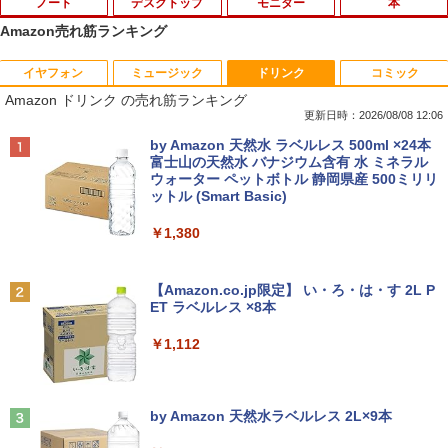
ノート
デスクトップ
モニター
本
Amazon売れ筋ランキング
イヤフォン
ミュージック
ドリンク
コミック
中古パソコン | Dell | Latitude 3590 | Wi
【★最大100%ポイント】おまかせ 中古
【おまかせ】モニター 23インチ 1920x1
オレンジページ 2026 10/17号増刊＜グレ
1
1
1
1
Amazon ドリンク の売れ筋ランキング
ndows11 | ノートPC | 一年保証 | 第8世
パソコン Windows XP Celeron or Core
080 フルHD HDMI PCモニター 中古ディ
ー＞ [雑誌]
代 | Core i5 8250U 1.6(〜最大3.4)GHz |
2 メモリ 4GB HDD 250GB DVDドライブ
スプレイ
更新日時：2026/08/08 12:06
MEM:8GB | SSD:256GB(新品) | 光学ド
搭載 リフレッシュPC デスクトップ 中古
￥1,689
Anker Soundcore P40i オフホワイト
BRUCE WAYNE feat. Flo Milli, ATL Jacob
by Amazon 天然水 ラベルレス 500ml ×24本
ライブ:非搭載 | 無線LAN:あり | Webカ
安心保証 初期設定不要
￥6,600
[Explicit]
富士山の天然水 バナジウム含有 水 ミネラル
メラ内蔵 | テンキー | Win11Pro64Bit | A
ウォーター ペットボトル 静岡県産 500ミリリ
￥7,990
Cアダプター付属
￥9,980
ットル (Smart Basic)
￥250
￥18,000
送料無料【中古】剣客商売 1〜54巻 まで
【500円クーポン＋ポイント最大31.5%還
2
2
￥1,380
の全巻セット SPコミックス 大島やすい
元！】モバイルモニター 15.6 インチ FH
ち リイド社（青年コミック）
【中古】純正ATI Apple Radeon HD 577
D 1920×1080 1080P Fast IPS パネル 非
2
Anker Soundcore P31i ブラック
BRUCE WAYNE feat. Flo Milli, ATL Jacob
0 1GB ビデオカード Mac Pro デスクト
光沢 1000:1 高コントラスト 超軽量 600
[Explicit]
【Amazon.co.jp限定】 い・ろ・は・す 2L P
【中古】 マウスコンピューター m-Book
ップ 102C0160200
g スピーカー内蔵 Type-C/HDMI 接続 PS
￥22,000
2
ET ラベルレス ×8本
￥5,990
SSD搭載 Core i5 7200U Windows11 Ho
5/Switch/PC/スマホ対応
￥250
me Wi-Fi 長期保証 [95023]
￥15,007
￥1,112
￥8,490
￥18,600
【特典】GIANNA HOMMES ISSUE05 co
3
ver 山中柔太朗(B4サイズ両面ピンナッ
Anker Soundcore Liberty 5 ミッドナイトブ
On My Road (Stadium ver.)
プ)
Windows11 中古パソコン EPSON エプ
3
ラック
by Amazon 天然水ラベルレス 2L×9本
ソン Endeavor ST20E Celeron N3160
アイ・オー・データ機器 ワイド液晶ディ
3
￥250
【超軽量2in1 タッチパネル】中古 ノー
メモリ8GB HDD500GB 18.5インチ ディ
スプレイ 23.8型/LCD-A241DB
￥2,200
3