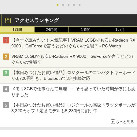
●
●
●
●
●
アクセスランキング
1時間
24時間
1週間
1カ月
【今すぐ読みたい！人気記事】VRAM 16GBでも安いRadeon RX
9000、GeForceで言うとどのぐらいの性能？ - PC Watch
VRAM 16GBでも安いRadeon RX 9000、GeForceで言うとどの
ぐらいの性能？
【本日みつけたお買い得品】ロジクールのコンパクトキーボード
が3,720円引き。Bluetoothで3台接続対応
メモリ8GBで仕事なんて無理……そう思っていた時期が僕にもあ
りました
【本日みつけたお買い得品】ロジクールの高級トラックボールが
3,320円オフ！定番モデルも5,280円に割引中
もっと見る