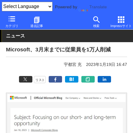
Powered by
Translate
PC Watch
市場
動向
Microsoft
カテゴリ
過去記事
検索
Impressサイト
ニュース
Microsoft、3月末までに従業員を1万人削減
宇都宮 充
2023年1月19日 16:47
リスト