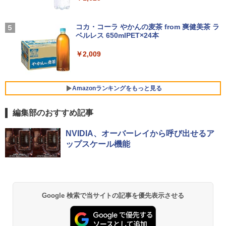
学/WEB会議(ホワイト)
アースドリームス 厳選おまかせモニター
4
バムとケロのデイブック Bam and Ker
21.5型〜27型ワイド 【HDMI対応 / FULL
On My Road (Stadium ver.)
5
￥1,964
o Day Book [ 島田ゆか ]
【期間限定 ポイント10倍】Lenovo Idea
HD解像度】 大手メーカー液晶 (Dell/HP/
コカ・コーラ やかんの麦茶 from 爽健美茶 ラ
4
Pad D330 10.1型 2-in-1 タブレットPC／
NEC等) テレワーク デュアルモニター S
ベルレス 650mlPET×24本
￥250
着脱式キーボード（intel 第九世代Celero
witch PS4 PS5対応 【整備済み中古品】
￥4,950
n N4000/4GB/64GB eMMC/HD IPS液晶
Xiaomi シャオミ REDMI Buds 8 Lite ワイヤ
￥2,009
Type-C データ/充電可）/microSD対応
レスイヤホン Bluetooth 5.4 ノイズキャンセ
￥6,470
（最大128GB）/Windows 11 Pro／Dolb
リング ANC 36時間再生
y Audio）【整備済み中古品】
￥3,480
Amazonランキングをもっと見る
￥13,800
＼500円OFFクーポンあり！／ モバイル
5
モニター 15.6インチ 1080PフルHD ディ
編集部のおすすめ記事
スプレイ VESA対応 コスパ デュアルモニ
ター サブモニター ゲーミングモニター
薬屋のひとりごと 17巻 (デジタル版ビッグガ
【期間限定破格金額！】新生活 新古品 W
ポータブルモニター 外付けモニター リモ
NVIDIA、オーバーレイから呼び出せるア
5
ンガンコミックス)
in11搭載 パソコンノートパソコンoffice
ートワーク IPS mini pc ミニPC 多デバ
ップスケール機能
付き 初心者向けノートPC 初期設定済 1
イス対応 ブラック
￥770
5.6型 インテル高速CPU ランダムで発送
メモリ4GB～ 高速SSD1TB 最大 フルHD
￥9,480
Webカメラ zoom 軽量薄型 無線 型番更
新で在庫処分
異世界居酒屋「のぶ」(22) (角川コミックス・
Google 検索で当サイトの記事を優先表示させる
￥12,980
エース)
￥832