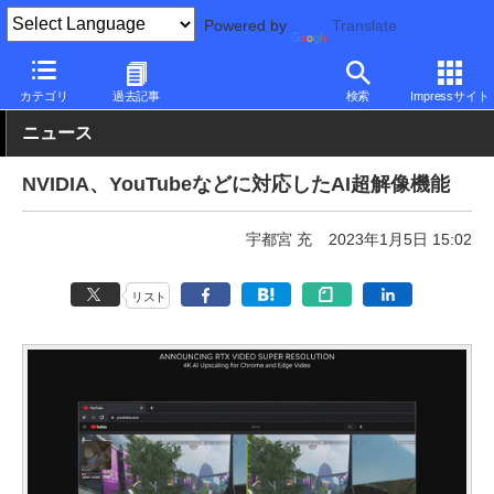
Powered by
Translate
PC Watch
半導体/周辺機器
GPU
GeForce
カテゴリ
過去記事
検索
Impressサイト
ニュース
NVIDIA、YouTubeなどに対応したAI超解像機能
宇都宮 充
2023年1月5日 15:02
リスト