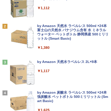
indows10
￥7,990
￥2,750
￥250
￥1,112
￥8,999
羽生結弦（2027年1月始まりカレンダ
2
ー）
【超特価】厳選大手メーカー 液晶モニタ
2
Anker Soundcore P31i ブラック
BRUCE WAYNE feat. Flo Milli, ATL Jacob
by Amazon 天然水 ラベルレス 500ml ×24本
【マラソンP5倍/10%オフクーポン】中古
ー シークレット 19インチワイド ノング
￥4,345
2
[Explicit]
富士山の天然水 バナジウム含有 水 ミネラル
ノートパソコン Windows11 Pro Office
レア VGA DELL NEC 等 液晶ディスプレ
ウォーター ペットボトル 静岡県産 500ミリリ
￥5,990
付き Panasonic Let's note CF-NX3 第4
イ【中古】
ットル (Smart Basic)
￥250
世代 Core i5 メモリ8GB 高速SSD256GB
12.1インチ Bluetoot WEBカメラ Wi-Fi
￥3,100
￥1,380
HDMI 初期設定済み 送料無料 90日保証
杖と剣のウィストリア（16） （講談社コ
3
ミックス） [ 大森 藤ノ ]
Anker Soundcore Liberty 5 ミッドナイトブ
見知らぬ糸
￥9,800
ラック
by Amazon 天然水ラベルレス 2L×9本
￥594
モバイルモニター 15.6インチ InnoView
3
￥250
モバイルディスプレイ 自立型 1920*1080
￥14,990
￥1,117
FHD ポータブルモニター IPS液晶パネル
中古パソコン | Lenovo | ThinkPad L57
薄型 軽量 持ち運び 壁掛けに対応 Switc
3
0 | Windows11 | ノートPC | 一年保証 |
h/PS3/PS4/PS5/Xbox One/PC/スマホ/U
第7世代 | Core i5 7200U 2.5(～最大3.1)
SBType-C/標準HDMI対応【選べる種
ちいかわ なんか小さくてかわいいやつ
4
GHz | MEM:8GB | HDD:500GB | DVDマ
類】タッチ/ケース付き/4Kタイプ
【2026年アップグレード版】AOKIMI ワイヤ
On My Road (Stadium ver.)
（2） （ワイドKC） [ ナガノ ]
ルチ | 無線LAN:あり | テンキー | Win11P
レスイヤホン bluetooth イヤホン V12 小型
by Amazon 炭酸水 ラベルレス 500ml ×24本
ro64Bit | ACアダプター付属
軽量 ブルートゥースHi-Fi 最大36時間再生 ぶ
強炭酸水 ペットボトル 500ミリリットル (Sm
￥8,980
￥250
￥1,210
るーとゅーす コードレス ENCノイズキャン
art Basic)
セリング 自動ペアリング Type-C充電 マイク
￥9,980
付き 防水 タッチ式音量調整 スポーツ/通勤/通
￥1,625