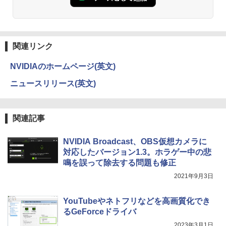
ONE PIECE モノクロ版 115 (ジャンプコミッ
クスDIGITAL)
関連リンク
￥594
NVIDIAのホームページ(英文)
ニュースリリース(英文)
HUNTER×HUNTER モノクロ版 39 (ジャンプ
コミックスDIGITAL)
関連記事
￥572
NVIDIA Broadcast、OBS仮想カメラに
対応したバージョン1.3。ホラゲー中の悲
スーパーの裏でヤニ吸うふたり 9巻 (デジタル
鳴を誤って除去する問題も修正
版ビッグガンガンコミックス)
2021年9月3日
￥810
YouTubeやネトフリなどを高画質化でき
るGeForceドライバ
2023年3月1日