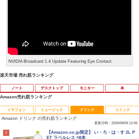
NVIDIA Broadcast 1.4 Update Featuring Eye Contact
楽天市場 売れ筋ランキング
ノート
デスクトップ
モニター
本
Amazon売れ筋ランキング
イヤフォン
ミュージック
ドリンク
コミック
【★最大100%ポイント】【大特価!訳あ
富士通 Fujitsu 液晶モニター VL-17CST
ちいかわ なんか小さくてかわいいやつ
1
1
1
Amazon ドリンク の売れ筋ランキング
り!】富士通 LIFEBOOK A576/第6世代 C
17インチ スクエア ホワイト LCD LEDバ
（1） （ワイドKC） [ ナガノ ]
ore i3/メモリ:4GB/SSD:128GB/15.6型液
ックライト SXGA 1280×1024 TNパネル
更新日時：2026/08/09 12:06
晶/USB 3.0/VGA/HDMI/DVD/Office/中古
非光沢 ノングレア DVI VESA準拠 ディス
￥1,100
Anker Soundcore P40i オフホワイト
BRUCE WAYNE feat. Flo Milli, ATL Jacob
【Amazon.co.jp限定】 い・ろ・は・す 2L P
パソコン ノートパソコン Windows11 W
プレイ 【中古】
[Explicit]
ET ラベルレス ×8本