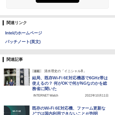
ONE PIECE モノクロ版 115 (ジャンプコミッ
クスDIGITAL)
関連リンク
￥594
Intelのホームページ
パッチノート(英文)
HUNTER×HUNTER モノクロ版 39 (ジャンプ
コミックスDIGITAL)
関連記事
￥572
清水理史の「イニシャルB」
連載
結局、既存Wi-Fi 6E対応機器で6GHz帯は
スーパーの裏でヤニ吸うふたり 9巻 (デジタル
使えるの？ 何がOKで何がNGなのかを総
版ビッグガンガンコミックス)
務省に聞いた
￥810
INTERNET Watch
2022年10月11日
既存のWi-Fi 6E対応機、ファーム更新な
どでは国内利用できないことが判明