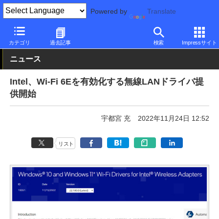
Powered by
Translate
PC Watch
半導体/周辺機器
無線
カテゴリ
過去記事
検索
Impressサイト
ニュース
Intel、Wi-Fi 6Eを有効化する無線LANドライバ提
供開始
宇都宮 充
2022年11月24日 12:52
リスト