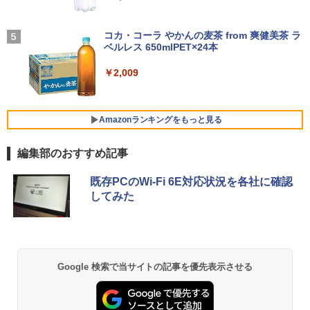
学/WEB会議(ホワイト)
￥49,800
￥29,689
BUGS LIFE
￥1,964
コカ・コーラ やかんの麦茶 from 爽健美茶 ラ
施設基準パーフェクトブック 2026年度
5
【公式限定2年保証】モニター 21.5イン
ベルレス 650mlPET×24本
4
￥250
版 [ 一般社団法人日本施設基準管理士協
FUJITSU/富士通 ESPRIMO G6012/MX
チ フルhd 高画質 100Hz VA ノングレア
4
会 ]
レビュー投稿 5年保証｜MS Office 2024
【第12世代 Intel Core i5-12500T/16GB
非光沢 スピーカー内蔵 3年保証 ディスプ
Xiaomi シャオミ REDMI Buds 8 Lite ワイヤ
4
￥2,009
H&B 搭載｜中古ノートパソコン Windo
(DDR4)/M.2 SSD256GB/無線LAN/Win11
レイ パソコンモニター PCモニター フル
レスイヤホン Bluetooth 5.4 ノイズキャンセ
￥22,000
ws11 Office付｜テンキー DVD 搭載｜C
Pro-64bit】中古/送料無料 ※沖縄、離島
ハイビジョン 21インチ 液晶モニター ア
リング ANC 36時間再生
ore i5 第7世代 メモリ 8GB SSD 256GB
を除く
イリスオーヤマ DT-JF * 安心延長保証対
｜店長厳選 Lenovo ThinkPad 15.6型 Bl
象
￥2,980
Amazonランキングをもっと見る
uetooth Wi-Fi 無線｜中古 パソコン 中古
￥55,000
PC Word Excel
￥9,999
編集部のおすすめ記事
￥29,800
薬屋のひとりごと 17巻 (デジタル版ビッグガ
【全品最大2500円OFFクーポン】【新品
既存PCのWi-Fi 6E対応状況を各社に確認
5
ンガンコミックス)
マウス＋新品キーボード付】Core i7 第8
グリーンハウス 7型ワイド液晶 電子POP
5
してみた
世代 Dell OptiPlex 3060/3070 SFF 22イ
取付金具付き ホワイト GH-EP7F-WH [G
￥770
＼11日まで限定価格／ノートパソコン 新
ンチ液晶セッ Office付き Windows11 メ
HEP7FWH]
5
品 福袋 6点セット Intel Pentium GOLD
モリ8GB/16GB/32GB SSD256GB/512G
6500Y メモリ8GB SSD256GB Windows
B/ 1TB DisplayPort 2画面同時出力 WIFI
￥10,970
11 WPS Office付き 初期設定済み 14イン
子機付 USB3.0中古デスクトップパソコ
チ フルHD ノートPC 初心者 学生 在宅ワ
ン
異世界居酒屋「のぶ」(22) (角川コミックス・
Google 検索で当サイトの記事を優先表示させる
ーク テンキー Wi-Fi Bluetooth HDMI 軽
エース)
量 持ち運び 安い
￥54,999
￥832
￥29,999