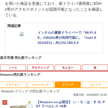
を用いた検証を実施しており、新ドライバ適用後に6GH
z帯のアクセスポイントが認識可能となったことを確認し
ている。
関連記事
インテルの最新ドライバーで「Wi-Fi 6
E」の6GHz帯が利用可能に。「Intel A
X210/211」向け22.180.0.4
楽天市場 売れ筋ランキング
ノート
デスクトップ
モニター
本
Amazon売れ筋ランキング
イヤフォン
ミュージック
ドリンク
コミック
ノートパソコン 極軽量約965g 富士通 LI
超得10％OFF｜買い替えならこれ!! Micr
Yoothi 互換品 液晶 15.6インチ NV156F
獣医腫瘍学テキスト 第2版[本/雑誌] / 日
1
1
1
1
Amazon ドリンク の売れ筋ランキング
FEBOOK U748 14インチ 高性能第7世代
osoft office付き デスクトップパソコン
HM-N41 NV156FHM-N42 NV156FHM-N
本獣医がん学会/著 日本獣医がん学会獣医
Core i5-7300U カメラ内蔵 メモリ最大16
中古デスクトップ 第8世代 メモリ8GB S
43 NV156FHM-N46 NV156FHM-N47 NV
腫瘍科認定医認定委員会/監修
更新日時：2026/08/07 12:06
GB SSD1TB 薄い軽い FHD液晶 type-C
SD256GB HDD500GB Windows11 セッ
156FHM-N49 対応 FullHD 1920x1080 I
Anker Soundcore P40i オフホワイト
BRUCE WAYNE feat. Flo Milli, ATL Jacob
【Amazon.co.jp限定】 い・ろ・は・す 2L P
WIFI Bluetooth Office付き 5GWIFI Blu
ト購入可能 単品 NEC デスクトップ PC
PS LED LCD 液晶ディスプレイ 修理交換
￥19,800
[Explicit]
ET ラベルレス ×8本
etooth最新MicrosoftOffice2024可 Win
パソコン 中古 おすすめ デスクトップパ
用液晶パネル