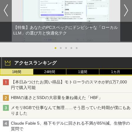
【特集】あなたのPCスペックにドンピシャな「ローカル
LLM」の選び方と快適化テク
●
●
●
●
●
アクセスランキング
1時間
24時間
1週間
1カ月
【本日みつけたお買い得品】モトローラのスマホが約1万7,000
円で購入可能
HBMの速さとSSDの大容量を兼ね備えた「HBF」
メモリ8GBで仕事なんて無理……そう思っていた時期が僕にもあ
りました
Claude Fable 5、格下モデルに回される不満が85%減。生物学の
質問で