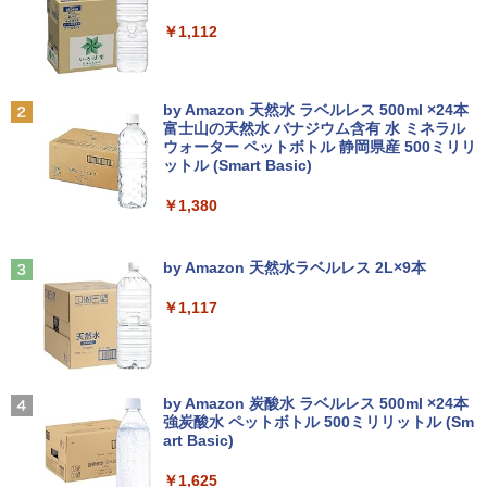
￥7,990
dows11 中古ノートパソコン
ソコン マイクロソフトオフィス 2019 PC
￥250
￥1,112
￥9,250
￥16,500
￥29,800
世界の新富裕層はなぜ「オルカン・S＆P
2
500」を買わないのか 20代で純資産4億
円をつくった超レバレッジ投資の極意 [
Anker Soundcore P31i ブラック
BRUCE WAYNE feat. Flo Milli, ATL Jacob
by Amazon 天然水 ラベルレス 500ml ×24本
＼500円OFFクーポンあり！／ モバイル
宮脇 さき ]
2
[Explicit]
富士山の天然水 バナジウム含有 水 ミネラル
良品 15.6インチ HP Notebook 250G7 W
【エントリーでポイント100％還元チャ
モニター 15.6インチ 1080PフルHD ディ
2
2
ウォーター ペットボトル 静岡県産 500ミリリ
￥5,990
indows11 超高性能 第10世代Core i5-10
ンス】GMKtec G10 ミニPC【AMD Ryz
スプレイ VESA対応 コスパ デュアルモニ
￥1,980
ットル (Smart Basic)
￥250
35G1 8GB 爆速NVMe式256GB-SSD カ
en 5 3500U DDR4 16GB 512GB/256GB/
ター サブモニター ゲーミングモニター
メラ 無線 Office付き Win11【中古ノー
1T SSD】4C/8T 3.7GHz 64GB 16T拡張
ポータブルモニター 外付けモニター リモ
￥1,380
トパソコン 中古パソコン 中古PC】送料
Windows11 Pro 8K/4K 3画面出力 LAN *
ートワーク IPS mini pc ミニPC 多デバ
無料 あす楽対応 即日発送（Windows10
2 WiFi5 Bluetooth5.0 Nucbox みにpc
イス対応 ブラック
コレクション・台湾のモダニズム（第6
3
も対応可能 Win10）
Ryzen 5 N95/N97/N100/4300U/N150よ
Anker Soundcore Liberty 5 ミッドナイトブ
On My Road (Stadium ver.)
巻） 衛生と病院 [ 鈴木哲造 ]
り高性能
ラック
by Amazon 天然水ラベルレス 2L×9本
￥9,480
￥29,689
￥250
￥19,800
￥61,999
￥14,990
￥1,117
★Gigastone モニター 21.45インチ ディ
3
良品 15.6インチ HP Notebook 250G7 W
スプレイ PCモニター VESA モニタ ノン
3
indows11 超高性能 第10世代Core i5-10
MINISFORUM｜ミニスフォーラム 超小
グレア フルHD 75Hz ブルーライト軽減
【2026年アップグレード版】AOKIMI ワイヤ
On My Road (Stadium ver.)
3
和山やま作品4冊セット 小冊子＆アクリ
4
35G1 8GB 爆速NVMe式256GB-SSD カ
型 デスクトップパソコン LN150W(Wind
パネル 178度 広角 高解像度目に優しいフ
レスイヤホン bluetooth イヤホン V12 小型
by Amazon 炭酸水 ラベルレス 500ml ×24本
ルスタンド付き特装版 （ビームコミック
メラ 無線 Office付き Win11【中古ノー
ows 11 Pro/Intel Processor N150/メモ
リッカーフリー (PS5確認済み/HDMI/VG
軽量 ブルートゥースHi-Fi 最大36時間再生 ぶ
強炭酸水 ペットボトル 500ミリリットル (Sm
￥250
ス） [ 和山 やま ]
トパソコン 中古パソコン 中古PC】送料
リ 8GB/SSD 256GB/VESA) ミニPC LN1
A/3年保証)
るーとゅーす コードレス ENCノイズキャン
art Basic)
無料 あす楽対応 即日発送（Windows10
50W-8/256-W11Pro(N150)
セリング 自動ペアリング Type-C充電 マイク
￥11,000
も対応可能 Win10）
付き 防水 タッチ式音量調整 スポーツ/通勤/通
￥9,980
￥1,625