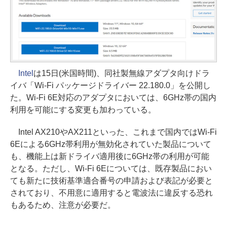
Intel
は15日(米国時間)、同社製無線アダプタ向けドラ
イバ「Wi-Fi パッケージドライバー 22.180.0」を公開し
た。Wi-Fi 6E対応のアダプタにおいては、6GHz帯の国内
利用を可能にする変更も加わっている。
Intel AX210やAX211といった、これまで国内ではWi-Fi
6Eによる6GHz帯利用が無効化されていた製品について
も、機能上は新ドライバ適用後に6GHz帯の利用が可能
となる。ただし、Wi-Fi 6Eについては、既存製品におい
ても新たに技術基準適合番号の申請および表記が必要と
されており、不用意に適用すると電波法に違反する恐れ
もあるため、注意が必要だ。