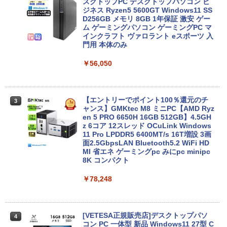
ートパソコン 新品 Intel Pentium GOLD
スクトップPC デスクトップパソコン ビ
6500Y メモリ8GB SSD256GB Windows
ジネス Ryzen5 5600GT Windows11 SS
11 WPS Office付き 初期設定済み 14イン
D256GB メモリ 8GB 1年保証 激安 ゲー
チ フルHD ノートPC 初心者 学生 在宅ワ
ム ゲーミングパソコン ゲーミングPC マ
ーク テンキー Wi-Fi Bluetooth HDMI 軽
インクラフト ヴァロラント eスポーツ 入
量 持ち運び 安い
門用 本体のみ
￥28,800
￥56,050
【期間限定 ポイントUP＆クーポン配
【エントリーでポイント100％還元のチ
3
3
布】 Lenovo Chromebook Duet EDU G
ャンス】GMKtec M8 ミニPC【AMD Ryz
2 2in1 ノートパソコン 83HKS00M00 Ch
en 5 PRO 6650H 16GB 512GB】4.5GH
romeOS MediaTek Kompanio 838 メモ
z 6コア 12スレッド OCuLink Windows
リ4GB eMMC64GB 10.95インチ タッチ
11 Pro LPDDR5 6400MT/s 16T増設 3画
対応 再生品Sランク
面2.5GbpsLAN Bluetooth5.2 WiFi HD
MI 省エネ ゲーミングpc みにpc minipc
8K コンパクト
￥29,800
￥78,248
超得2,500円OFF&P2倍｜第8世代 office
4
付き｜楽天1位 三冠獲得｜豪華特典付き
｜最大180日保証｜Core i5 第8世代｜中
[VETESA正規販売店]デスクトップパソ
4
古ノートパソコン Windows11 office付
コン PC 一体型 新品 Windows11 27型 C