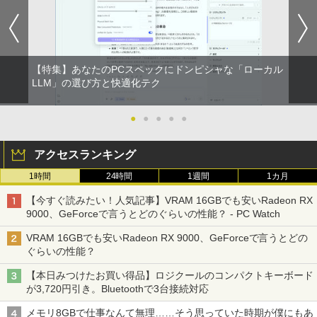
【特集】あなたのPCスペックにドンピシャな「ローカル
LLM」の選び方と快適化テク
●
●
●
●
●
アクセスランキング
1時間
24時間
1週間
1カ月
【今すぐ読みたい！人気記事】VRAM 16GBでも安いRadeon RX
9000、GeForceで言うとどのぐらいの性能？ - PC Watch
VRAM 16GBでも安いRadeon RX 9000、GeForceで言うとどの
ぐらいの性能？
【本日みつけたお買い得品】ロジクールのコンパクトキーボード
が3,720円引き。Bluetoothで3台接続対応
メモリ8GBで仕事なんて無理……そう思っていた時期が僕にもあ