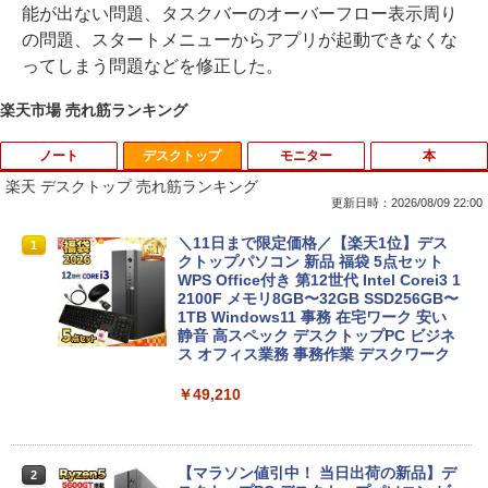
能が出ない問題、タスクバーのオーバーフロー表示周り
の問題、スタートメニューからアプリが起動できなくな
ってしまう問題などを修正した。
楽天市場 売れ筋ランキング
ノート
デスクトップ
モニター
本
楽天 デスクトップ 売れ筋ランキング
更新日時：2026/08/09 22:00
良品 フルHD 12.5インチ SONY VAIO Pr
＼11日まで限定価格／【楽天1位】デス
1
1
o PJ VJPJ13C11N / Windows11/ 超高性
クトップパソコン 新品 福袋 5点セット
能 第10世代Core i5-1035G1/ 8GB/ 爆速
WPS Office付き 第12世代 Intel Corei3 1
NVMe式256GB-SSD/ カメラ/ 無線Wi-Fi
2100F メモリ8GB〜32GB SSD256GB〜
6/ Office付き/ Win11【中古ノートパソコ
1TB Windows11 事務 在宅ワーク 安い
ン 中古パソコン 中古PC】税込送料無料
静音 高スペック デスクトップPC ビジネ
あす楽対応 即日発送
ス オフィス業務 事務作業 デスクワーク
￥24,990
￥49,210
＼マラソン限定値引／福袋 6点セット ノ
【マラソン値引中！ 当日出荷の新品】デ
2
2