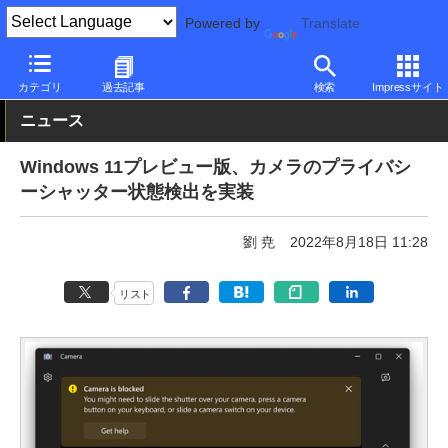
Powered by
Translate
PC Watch
ソフトウェア/アプリ
Windows
新機能
カテゴリ
過去記事
検索
Impressサイト
ニュース
Windows 11プレビュー版、カメラのプライバシ
ーシャッター状態検出を実装
劉 尭
2022年8月18日 11:28
リスト