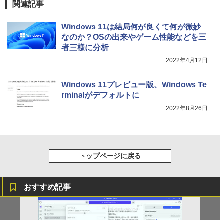
るーとゅーす コードレス ENCノイズキャン
￥572
関連記事
￥1,117
セリング 自動ペアリング Type-C充電 マイク
付き 防水 タッチ式音量調整 スポーツ/通勤/通
【新商品特価11699円！8/11 1:59迄】モ
4
Windows 11は結局何が良くて何が微妙
学/WEB会議(ホワイト)
バイルモニター 15.6インチ ポータブルモ
なのか？OSの出来やゲーム性能などを三
ニター モバイルディスプレイ 1920×108
On My Road (Stadium ver.)
スーパーの裏でヤニ吸うふたり 9巻 (デジタル
中小企業診断士2次試験 ふぞろいな合格
5
￥1,964
0 フルHD IPSパネル 非光沢 HDR スピー
版ビッグガンガンコミックス)
答案 エピソード19（2026年版） [ ふぞ
者三様に分析
【Amazon.co.jp限定】 伊藤園 磨かれて、澄
カー内蔵 保護カバー付き 軽量 薄型 Type
ろいな合格答案プロジェクトチーム ]
みきった日本の水 2L 8本 ラベルレス [ ケース
￥250
2022年4月12日
-C ミニHDMI 在宅 テレワーク simplus
] [ 水 ] [ ペットボトル ] [ 箱買い ] [ ストック
￥810
シンプラス SP-MBM156 【送料無料】
Xiaomi シャオミ REDMI Buds 8 Lite ワイヤ
] [ 水分補給 ]
￥2,860
レスイヤホン Bluetooth 5.4 ノイズキャンセ
Windows 11プレビュー版、Windows Te
￥11,699
リング ANC 36時間再生
￥998
rminalがデフォルトに
￥3,480
2022年8月26日
【楽天1位常連・超800冠獲得】黒/白 モ
5
ニター 21.5 / 23.8 / 24.5 / 27型 240Hz/2
00Hz /180Hz/165Hz/100Hz ゲーミングモ
ニター 1ms応答 pcモニター パソコン モ
トップページに戻る
ニター 非光沢 スピーカー内蔵 HDR/Free
sync/VESA cocopar HG-238
￥13,999
おすすめ記事