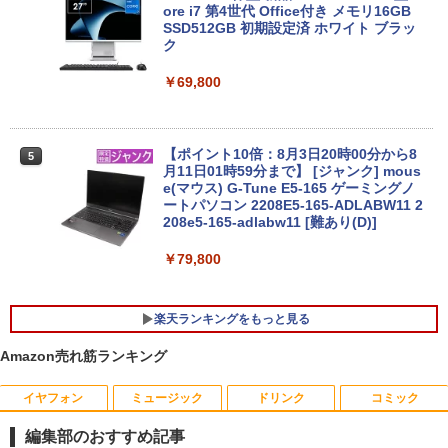
き｜15.6型 テンキー付き｜ノートパソコ
ore i7 第4世代 Office付き メモリ16GB
ンWindows11 第8世代｜ノートパソコン
SSD512GB 初期設定済 ホワイト ブラッ
｜パソコン｜PC｜中古PC
ク
￥29,800
￥69,800
【エントリーでポイント10倍】 【Cラン
【ポイント10倍：8月3日20時00分から8
5
5
ク 訳あり】中古 ノートパソコン VAIO Pr
月11日01時59分まで】 [ジャンク] mous
o PK 第10世代 Core i5 1035G1 メモリ1
e(マウス) G-Tune E5-165 ゲーミングノ
6GB SSD 256GB Windows11 Pro 14イ
ートパソコン 2208E5-165-ADLABW11 2
ンチ フルHD FHDカメラ 顔認証 Wi-Fi6
208e5-165-adlabw11 [難あり(D)]
超軽量 バイオ 中古PC
￥79,800
￥29,800
楽天ランキングをもっと見る
Amazon売れ筋ランキング
イヤフォン
ミュージック
ドリンク
コミック
ec訳あり☆PHILIPS 223V5L HDMI接続
あなたが誰かを殺した （講談社文庫） [
1
1
できます
東野 圭吾 ]
編集部のおすすめ記事