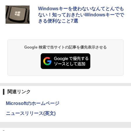
￥3,999
￥1,023
Anker Soundcore P40i オフホワイト
BRUCE WAYNE feat. Flo Milli, ATL Jacob
【Amazon.co.jp限定】 い・ろ・は・す 2L P
薬屋のひとりごと 17巻 (デジタル版ビッグガ
Windowsキーを使わないなんてとんでも
[Explicit]
ET ラベルレス ×8本
ンガンコミックス)
ない！知っておきたいWindowsキーでで
￥7,990
きる便利なこと7選
￥250
￥1,112
￥770
【超特価】厳選大手メーカー 液晶モニタ
2026年度版 英検3級 過去6回全問題集 [
2
2
ー シークレット 22-23型ワイド フルHD
旺文社 ]
（1920x1080） HDMI指定可 ノングレア
Anker Soundcore P31i ブラック
BRUCE WAYNE feat. Flo Milli, ATL Jacob
by Amazon 天然水 ラベルレス 500ml ×24本
異世界居酒屋「のぶ」(22) (角川コミックス・
EIZO IIYAMA 三菱 富士通 NEC IO-DATA
￥1,760
Google 検索で当サイトの記事を優先表示させる
[Explicit]
富士山の天然水 バナジウム含有 水 ミネラル
エース)
Dell HP PHILIPS等 液晶ディスプレイ
ウォーター ペットボトル 静岡県産 500ミリリ
￥5,990
【中古】
ットル (Smart Basic)
￥250
￥832
￥4,480
￥1,380
転生したら第七王子だったので、気まま
3
に魔術を極めます（24） 【電子書籍】[
Anker Soundcore Liberty 5 ミッドナイトブ
見知らぬ糸
ONE PIECE モノクロ版 115 (ジャンプコミッ
石沢庸介 ]
ラック
クスDIGITAL)
by Amazon 炭酸水 ラベルレス 500ml ×24本
【500円クーポン＋ポイント最大31.5%還
3
強炭酸水 ペットボトル 500ミリリットル (Sm
￥250
元！】モバイルモニター 15.6 インチ FH
関連リンク
￥825
art Basic)
￥14,990
￥594
D 1920×1080 1080P Fast IPS パネル 非
光沢 1000:1 高コントラスト 超軽量 600
Microsoftのホームページ
g スピーカー内蔵 Type-C/HDMI 接続 PS
￥1,625
5/Switch/PC/スマホ対応
地球の歩き方 スター・ウォーズ [ 地球
ニュースリリース(英文)
4
【2026年アップグレード版】AOKIMI ワイヤ
On My Road (Stadium ver.)
HUNTER×HUNTER モノクロ版 39 (ジャンプ
の歩き方編集室 ]
レスイヤホン bluetooth イヤホン V12 小型
コミックスDIGITAL)
￥8,490
by Amazon 天然水ラベルレス 2L×9本
軽量 ブルートゥースHi-Fi 最大36時間再生 ぶ
￥250
￥2,750