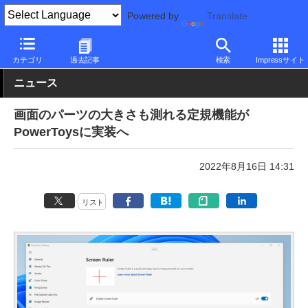
Powered by
Translate
PC Watch
ソフトウェア/アプリ
他ソフト/アプリ
新機能
カテゴリ
過去記事
検索
Impressサイト
ニュース
画面のパーツの大きさも測れる定規機能が
PowerToysに実装へ
2022年8月16日 14:31
リスト