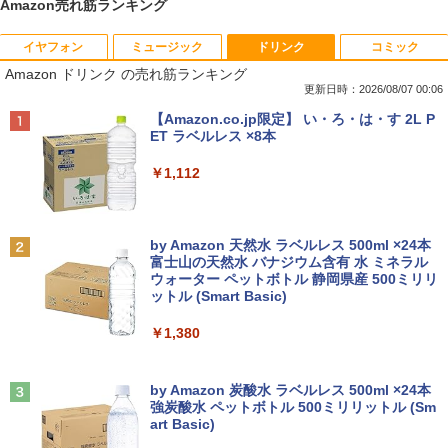
Amazon売れ筋ランキング
イヤフォン
ミュージック
ドリンク
コミック
ポイント10倍 中古パソコン デスクトッ
【予約商品】2027年度カレンダー ミニミ
1
1
Amazon ドリンク の売れ筋ランキング
プパソコン Windows 11【Office付】
ニ日めくり 米津祐介 C-1776-YZ グリー
【Windows 11 Pro 64Bit搭載】DELL O
ティングライフ 大人 かわいい インテリ
更新日時：2026/08/07 00:06
ptiplexシリーズ Core i5搭載/4G/新品SS
ア イラスト 令和9年 おしゃれ イラスト
Anker Soundcore P40i オフホワイト
BRUCE WAYNE feat. Flo Milli, ATL Jacob
【Amazon.co.jp限定】 い・ろ・は・す 2L P
D 120GB/DVD-ROM/送料無料【オプショ
ミニサイズ 手のひらサイズ
[Explicit]
ET ラベルレス ×8本
ン色々有】
￥7,990
￥2,200
￥250
￥1,112
￥24,800
ハヤブサ消防団 森へつづく道 【電子書
2
Anker Soundcore P31i ブラック
BRUCE WAYNE feat. Flo Milli, ATL Jacob
by Amazon 天然水 ラベルレス 500ml ×24本
【エントリーでポイント100％還元のチ
籍】[ 池井戸潤 ]
2
[Explicit]
富士山の天然水 バナジウム含有 水 ミネラル
ャンス】GMKtec ミニpc G3 Pro Intel C
ウォーター ペットボトル 静岡県産 500ミリリ
￥5,990
ore i3 10110U 16GB DDR4 64GBまで増
￥2,200
ットル (Smart Basic)
￥250
設 512GB SSD M.2 2242 最大8TB Wind
ows11 Pro mini pc 4.1GHz WIFI6 BT5.
￥1,380
2 小型PC VESA対応 ミニパソコン 2画面
高性能 みにpc nucbox 省エネ デスクト
ップPC
Anker Soundcore Liberty 5 アプリコットピ
On My Road (Stadium ver.)
送料無料【中古】ガラスの仮面 1〜49巻
3
ンク
by Amazon 炭酸水 ラベルレス 500ml ×24本
までの全巻セット 花とゆめコミックス 美
強炭酸水 ペットボトル 500ミリリットル (Sm
￥66,248
￥250
内すずえ 白泉社（少女コミック）
art Basic)
￥-
￥7,838