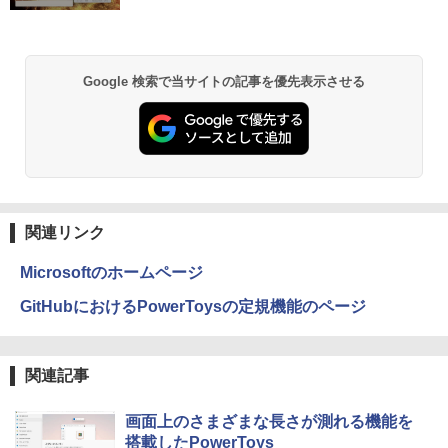
￥770
異世界居酒屋「のぶ」(22) (角川コミックス・
Google 検索で当サイトの記事を優先表示させる
エース)
￥832
ONE PIECE モノクロ版 115 (ジャンプコミッ
クスDIGITAL)
関連リンク
￥594
Microsoftのホームページ
GitHubにおけるPowerToysの定規機能のページ
HUNTER×HUNTER モノクロ版 39 (ジャンプ
コミックスDIGITAL)
関連記事
￥572
画面上のさまざまな長さが測れる機能を
搭載したPowerToys