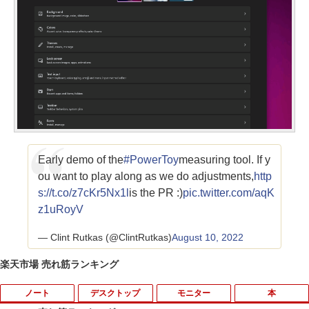
Early demo of the
#PowerToy
measuring tool. If y
ou want to play along as we do adjustments,
http
s://t.co/z7cKr5Nx1l
is the PR :)
pic.twitter.com/aqK
z1uRoyV
— Clint Rutkas (@ClintRutkas)
August 10, 2022
楽天市場 売れ筋ランキング
ノート
デスクトップ
モニター
本