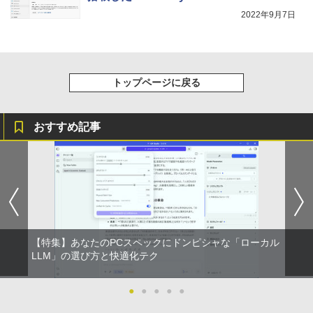
スーパーの裏でヤニ吸うふたり 9巻 (デジタル
2022年9月7日
版ビッグガンガンコミックス)
￥810
トップページに戻る
おすすめ記事
【特集】あなたのPCスペックにドンピシャな「ローカル
LLM」の選び方と快適化テク
●
●
●
●
●