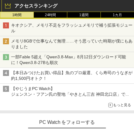
アクセスランキング
1時間
24時間
1週間
1カ月
キオクシア、メモリ不足をフラッシュメモリで補う拡張モジュー
ル
メモリ8GBで仕事なんて無理……そう思っていた時期が僕にもあ
りました
一部Fable 5超え「Qwen3.8-Max」8月12日ダウンロード可能
に！Qwen3.8-27Bも順次
【本日みつけたお買い得品】魚のプロ厳選、くら寿司のうなぎが
約1,500円オトク！
【やじうまPC Watch】
ジェンスン・フアン氏の聖地「やきとん三吉 神田北口店」で
「ご来店記念コース」を娘と堪能
もっと見る
～コース名を変更したのはNVIDIAに怒られたからではない
PC Watch をフォローする