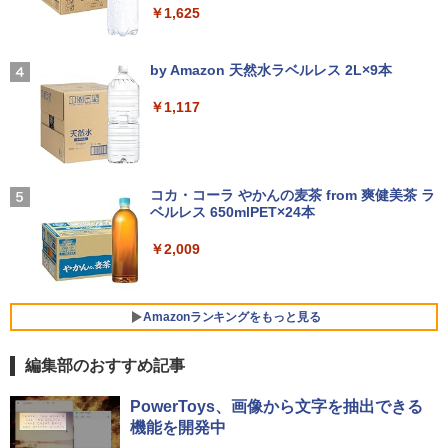
￥1,625
[VETESA正規販売店]デスクトップパソ
3
コン PC 一体型 新品 Windows11 27型 C
【2026年アップグレード版】AOKIMI ワイヤ
On My Road (Stadium ver.)
ore i7 第4世代 Office付き メモリ16GB
レスイヤホン bluetooth イヤホン V12 小型
by Amazon 天然水ラベルレス 2L×9本
永遠の記憶 [ 東野 圭吾 ]
4
SSD512GB 初期設定済 ホワイト ブラッ
軽量 ブルートゥースHi-Fi 最大36時間再生 ぶ
￥250
ク
るーとゅーす コードレス ENCノイズキャン
￥1,117
￥2,310
セリング 自動ペアリング Type-C充電 マイク
付き 防水 タッチ式音量調整 スポーツ/通勤/通
￥69,800
学/WEB会議(ホワイト)
BUGS LIFE
￥1,964
コカ・コーラ やかんの麦茶 from 爽健美茶 ラ
GMKtec GMK-K8 PLUS-32/1T-W11Pro
片田舎のおっさん、剣聖になる 11 〜
ベルレス 650mlPET×24本
4
￥250
5
(8845HS)
ただの田舎の剣術師範だったのに、大成
Xiaomi シャオミ REDMI Buds 8 Lite ワイヤ
した弟子たちが俺を放ってくれない件〜
￥2,009
レスイヤホン Bluetooth 5.4 ノイズキャンセ
￥124,800
【電子書籍】[ 佐賀崎しげる ]
リング ANC 36時間再生
￥1,430
￥2,980
Amazonランキングをもっと見る
デスクトップPC Ryzen7 5700G メモリ1
5
編集部のおすすめ記事
6GB SSD1TB B550 グラボなし
薬屋のひとりごと 17巻 (デジタル版ビッグガ
￥148,700
PowerToys、画像から文字を抽出できる
ンガンコミックス)
機能を開発中