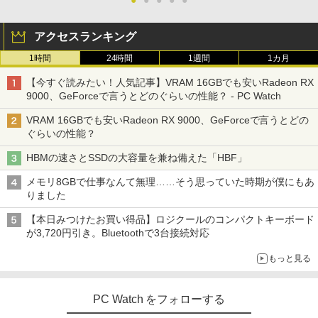
●
●
●
●
●
アクセスランキング
1時間
24時間
1週間
1カ月
【今すぐ読みたい！人気記事】VRAM 16GBでも安いRadeon RX
9000、GeForceで言うとどのぐらいの性能？ - PC Watch
VRAM 16GBでも安いRadeon RX 9000、GeForceで言うとどの
ぐらいの性能？
HBMの速さとSSDの大容量を兼ね備えた「HBF」
メモリ8GBで仕事なんて無理……そう思っていた時期が僕にもあ
りました
【本日みつけたお買い得品】ロジクールのコンパクトキーボード
が3,720円引き。Bluetoothで3台接続対応
もっと見る
PC Watch をフォローする