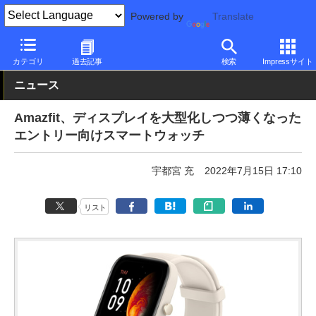
Powered by
Translate
PC Watch
半導体/周辺機器
スマートウォッチ
その他
カテゴリ
過去記事
検索
Impressサイト
ニュース
Amazfit、ディスプレイを大型化しつつ薄くなった
エントリー向けスマートウォッチ
宇都宮 充
2022年7月15日 17:10
リスト