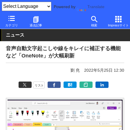
Powered by
Translate
PC Watch
ソフトウェア/アプリ
他ソフト/アプリ
新機能
カテゴリ
過去記事
検索
Impressサイト
ニュース
音声自動文字起こしや線をキレイに補正する機能
など「OneNote」が大幅刷新
劉 尭
2022年5月25日 12:30
リスト