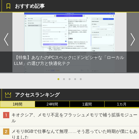
おすすめ記事
HUNTER×HUNTER モノクロ版 39 (ジャンプ
コミックスDIGITAL)
￥572
スーパーの裏でヤニ吸うふたり 9巻 (デジタル
【特集】あなたのPCスペックにドンピシャな「ローカル
版ビッグガンガンコミックス)
LLM」の選び方と快適化テク
￥810
●
●
●
●
●
アクセスランキング
1時間
24時間
1週間
1カ月
キオクシア、メモリ不足をフラッシュメモリで補う拡張モジュー
ル
メモリ8GBで仕事なんて無理……そう思っていた時期が僕にもあ
りました