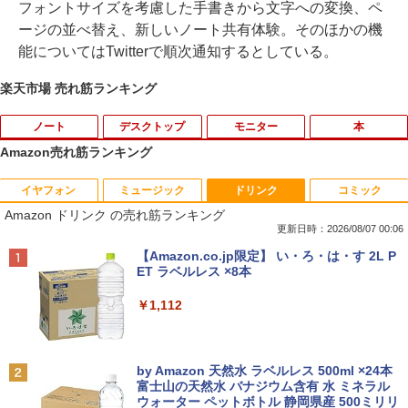
フォントサイズを考慮した手書きから文字への変換、ペ
ージの並べ替え、新しいノート共有体験。そのほかの機
能についてはTwitterで順次通知するとしている。
楽天市場 売れ筋ランキング
ノート
デスクトップ
モニター
本
Amazon売れ筋ランキング
イヤフォン
ミュージック
ドリンク
コミック
ポイント10倍 中古パソコン デスクトッ
【予約商品】2027年度カレンダー ミニミ
1
1
Amazon ドリンク の売れ筋ランキング
プパソコン Windows 11【Office付】
ニ日めくり 米津祐介 C-1776-YZ グリー
【Windows 11 Pro 64Bit搭載】DELL O
ティングライフ 大人 かわいい インテリ
更新日時：2026/08/07 00:06
ptiplexシリーズ Core i5搭載/4G/新品SS
ア イラスト 令和9年 おしゃれ イラスト
Anker Soundcore P40i オフホワイト
BRUCE WAYNE feat. Flo Milli, ATL Jacob
【Amazon.co.jp限定】 い・ろ・は・す 2L P
D 120GB/DVD-ROM/送料無料【オプショ
ミニサイズ 手のひらサイズ
[Explicit]
ET ラベルレス ×8本
ン色々有】
￥7,990
￥2,200
￥250
￥1,112
￥24,800
ハヤブサ消防団 森へつづく道 【電子書
2
Anker Soundcore P31i ブラック
BRUCE WAYNE feat. Flo Milli, ATL Jacob
by Amazon 天然水 ラベルレス 500ml ×24本
【エントリーでポイント100％還元のチ
籍】[ 池井戸潤 ]
2
[Explicit]
富士山の天然水 バナジウム含有 水 ミネラル
ャンス】GMKtec ミニpc G3 Pro Intel C
ウォーター ペットボトル 静岡県産 500ミリリ
￥5,990
ore i3 10110U 16GB DDR4 64GBまで増