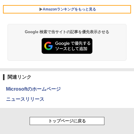
￥1,430
￥2,980
Amazonランキングをもっと見る
デスクトップPC Ryzen7 5700G メモリ1
5
6GB SSD1TB B550 グラボなし
Google 検索で当サイトの記事を優先表示させる
薬屋のひとりごと 17巻 (デジタル版ビッグガ
￥148,700
ンガンコミックス)
￥770
異世界居酒屋「のぶ」(22) (角川コミックス・
エース)
関連リンク
￥832
Microsoftのホームページ
ニュースリリース
ONE PIECE モノクロ版 115 (ジャンプコミッ
クスDIGITAL)
トップページに戻る
￥594