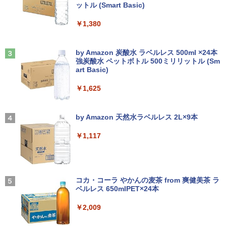
￥2,200
ットル (Smart Basic)
￥250
設 512GB SSD M.2 2242 最大8TB Wind
ows11 Pro mini pc 4.1GHz WIFI6 BT5.
￥1,380
2 小型PC VESA対応 ミニパソコン 2画面
高性能 みにpc nucbox 省エネ デスクト
ップPC
Anker Soundcore Liberty 5 アプリコットピ
On My Road (Stadium ver.)
送料無料【中古】ガラスの仮面 1〜49巻
3
ンク
by Amazon 炭酸水 ラベルレス 500ml ×24本
までの全巻セット 花とゆめコミックス 美
強炭酸水 ペットボトル 500ミリリットル (Sm
￥66,248
￥250
内すずえ 白泉社（少女コミック）
art Basic)
￥-
￥7,838
￥1,625
[VETESA正規販売店]デスクトップパソ
3
コン PC 一体型 新品 Windows11 27型 C
【2026年アップグレード版】AOKIMI ワイヤ
On My Road (Stadium ver.)
ore i7 第4世代 Office付き メモリ16GB
レスイヤホン bluetooth イヤホン V12 小型
by Amazon 天然水ラベルレス 2L×9本
永遠の記憶 [ 東野 圭吾 ]
4
SSD512GB 初期設定済 ホワイト ブラッ
軽量 ブルートゥースHi-Fi 最大36時間再生 ぶ
￥250
ク
るーとゅーす コードレス ENCノイズキャン
￥1,117
￥2,310
セリング 自動ペアリング Type-C充電 マイク
付き 防水 タッチ式音量調整 スポーツ/通勤/通
￥69,800
学/WEB会議(ホワイト)
BUGS LIFE
￥1,964
コカ・コーラ やかんの麦茶 from 爽健美茶 ラ
GMKtec GMK-K8 PLUS-32/1T-W11Pro
片田舎のおっさん、剣聖になる 11 〜
ベルレス 650mlPET×24本
4
￥250
5
(8845HS)
ただの田舎の剣術師範だったのに、大成
Xiaomi シャオミ REDMI Buds 8 Lite ワイヤ
した弟子たちが俺を放ってくれない件〜
￥2,009
レスイヤホン Bluetooth 5.4 ノイズキャンセ
￥124,800
【電子書籍】[ 佐賀崎しげる ]
リング ANC 36時間再生