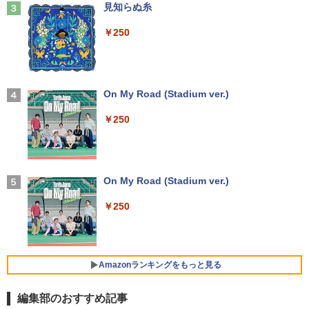
Anker Soundcore Liberty 5 ミッドナイトブ
見知らぬ糸
￥9,800
ラック
￥594
モバイルモニター 15.6インチ InnoView
3
￥250
モバイルディスプレイ 自立型 1920*1080
￥14,990
FHD ポータブルモニター IPS液晶パネル
中古パソコン | Lenovo | ThinkPad L57
薄型 軽量 持ち運び 壁掛けに対応 Switc
3
0 | Windows11 | ノートPC | 一年保証 |
h/PS3/PS4/PS5/Xbox One/PC/スマホ/U
第7世代 | Core i5 7200U 2.5(～最大3.1)
SBType-C/標準HDMI対応【選べる種
ちいかわ なんか小さくてかわいいやつ
4
GHz | MEM:8GB | HDD:500GB | DVDマ
類】タッチ/ケース付き/4Kタイプ
【2026年アップグレード版】AOKIMI ワイヤ
On My Road (Stadium ver.)
（2） （ワイドKC） [ ナガノ ]
ルチ | 無線LAN:あり | テンキー | Win11P
レスイヤホン bluetooth イヤホン V12 小型
ro64Bit | ACアダプター付属
軽量 ブルートゥースHi-Fi 最大36時間再生 ぶ
￥8,980
￥250
￥1,210
るーとゅーす コードレス ENCノイズキャン
セリング 自動ペアリング Type-C充電 マイク
￥9,980
付き 防水 タッチ式音量調整 スポーツ/通勤/通
学/WEB会議(ホワイト)
アースドリームス 厳選おまかせモニター
4
バムとケロのデイブック Bam and Ker
21.5型〜27型ワイド 【HDMI対応 / FULL
On My Road (Stadium ver.)
5
￥1,964
o Day Book [ 島田ゆか ]
【期間限定 ポイント10倍】Lenovo Idea
HD解像度】 大手メーカー液晶 (Dell/HP/
4
Pad D330 10.1型 2-in-1 タブレットPC／
NEC等) テレワーク デュアルモニター S
￥250
着脱式キーボード（intel 第九世代Celero
witch PS4 PS5対応 【整備済み中古品】
￥4,950
n N4000/4GB/64GB eMMC/HD IPS液晶
Xiaomi シャオミ REDMI Buds 8 Lite ワイヤ
Type-C データ/充電可）/microSD対応
レスイヤホン Bluetooth 5.4 ノイズキャンセ
￥6,470
（最大128GB）/Windows 11 Pro／Dolb
リング ANC 36時間再生
y Audio）【整備済み中古品】
Amazonランキングをもっと見る
￥3,480
￥13,800
＼500円OFFクーポンあり！／ モバイル
5
編集部のおすすめ記事
モニター 15.6インチ 1080PフルHD ディ