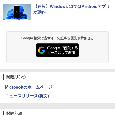
スプレイ VESA対応 コスパ デュアルモニ
【Amazon.co.jp限定】 い・ろ・は・す 2L P
薬屋のひとりごと 17巻 (デジタル版ビッグガ
ター サブモニター ゲーミングモニター
【速報】Windows 11ではAndroidアプリ
ET ラベルレス ×8本
ンガンコミックス)
【期間限定破格金額！】新生活 新古品 W
ポータブルモニター 外付けモニター リモ
5
が動作
in11搭載 パソコンノートパソコンoffice
ートワーク IPS mini pc ミニPC 多デバ
￥1,112
￥770
付き 初心者向けノートPC 初期設定済 1
イス対応 ブラック
5.6型 インテル高速CPU ランダムで発送
メモリ4GB～ 高速SSD1TB 最大 フルHD
￥9,480
Webカメラ zoom 軽量薄型 無線 型番更
新で在庫処分
by Amazon 天然水 ラベルレス 500ml ×24本
異世界居酒屋「のぶ」(22) (角川コミックス・
Google 検索で当サイトの記事を優先表示させる
富士山の天然水 バナジウム含有 水 ミネラル
エース)
ウォーター ペットボトル 静岡県産 500ミリリ
￥12,980
ットル (Smart Basic)
￥832
￥1,380
ONE PIECE モノクロ版 115 (ジャンプコミッ
クスDIGITAL)
by Amazon 天然水ラベルレス 2L×9本
関連リンク
￥594
￥1,117
Microsoftのホームページ
ニュースリリース(英文)
HUNTER×HUNTER モノクロ版 39 (ジャンプ
コミックスDIGITAL)
by Amazon 炭酸水 ラベルレス 500ml ×24本
強炭酸水 ペットボトル 500ミリリットル (Sm
関連記事
art Basic)