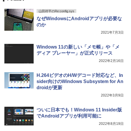
￥572
￥1,625
山田祥平のRe:config.sys
なぜWindowsにAndroidアプリが必要な
スーパーの裏でヤニ吸うふたり 9巻 (デジタル
のか
版ビッグガンガンコミックス)
コカ・コーラ やかんの麦茶 from 爽健美茶 ラ
ベルレス 650mlPET×24本
2021年7月3日
￥810
￥2,009
Windows 11の新しい「メモ帳」や「メ
ディア プレーヤー」が正式リリース
2022年2月16日
H.264ビデオのH/Wデコード対応など、In
sider向けのWindows Subsystem for An
droidが更新
2022年3月9日
ついに日本でも！Windows 11 Insider版
でAndroidアプリが利用可能に
2022年8月19日