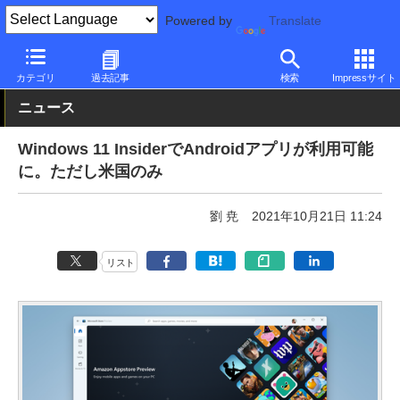
Powered by
Translate
PC Watch
ソフトウェア/アプリ
Windows
新機能
カテゴリ
過去記事
検索
Impressサイト
ニュース
Windows 11 InsiderでAndroidアプリが利用可能
に。ただし米国のみ
劉 尭
2021年10月21日 11:24
リスト