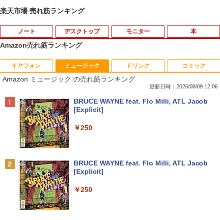
楽天市場 売れ筋ランキング
ノート
デスクトップ
モニター
本
Amazon売れ筋ランキング
イヤフォン
ミュージック
ドリンク
コミック
【★最大100%ポイント】【大特価!訳あ
富士通 Fujitsu 液晶モニター VL-17CST
ちいかわ なんか小さくてかわいいやつ
1
1
1
Amazon ミュージック の売れ筋ランキング
り!】富士通 LIFEBOOK A576/第6世代 C
17インチ スクエア ホワイト LCD LEDバ
（1） （ワイドKC） [ ナガノ ]
ore i3/メモリ:4GB/SSD:128GB/15.6型液
ックライト SXGA 1280×1024 TNパネル
更新日時：2026/08/09 12:06
晶/USB 3.0/VGA/HDMI/DVD/Office/中古
非光沢 ノングレア DVI VESA準拠 ディス
￥1,100
Anker Soundcore P40i オフホワイト
BRUCE WAYNE feat. Flo Milli, ATL Jacob
パソコン ノートパソコン Windows11 W
プレイ 【中古】
[Explicit]
indows10
￥7,990
￥2,750
￥250
￥8,999
羽生結弦（2027年1月始まりカレンダ
2
ー）
【超特価】厳選大手メーカー 液晶モニタ
2
Anker Soundcore P31i ブラック
BRUCE WAYNE feat. Flo Milli, ATL Jacob
【マラソンP5倍/10%オフクーポン】中古
ー シークレット 19インチワイド ノング
￥4,345
2
[Explicit]
ノートパソコン Windows11 Pro Office
レア VGA DELL NEC 等 液晶ディスプレ
￥5,990
付き Panasonic Let's note CF-NX3 第4
イ【中古】
￥250
世代 Core i5 メモリ8GB 高速SSD256GB
12.1インチ Bluetoot WEBカメラ Wi-Fi
￥3,100
HDMI 初期設定済み 送料無料 90日保証
杖と剣のウィストリア（16） （講談社コ
3
ミックス） [ 大森 藤ノ ]