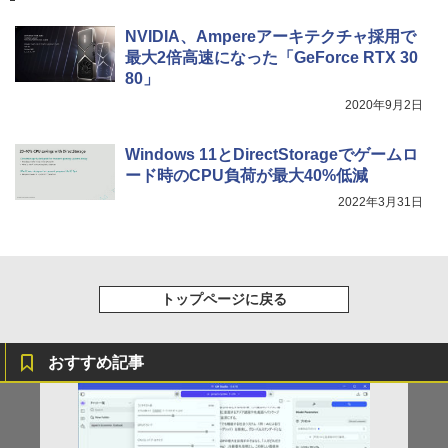
￥1,625
NVIDIA、Ampereアーキテクチャ採用で
最大2倍高速になった「GeForce RTX 30
BUGS LIFE
スーパーの裏でヤニ吸うふたり 9巻 (デジタル
版ビッグガンガンコミックス)
80」
コカ・コーラ やかんの麦茶 from 爽健美茶 ラ
ベルレス 650mlPET×24本
￥250
2020年9月2日
￥810
￥2,009
Windows 11とDirectStorageでゲームロ
ード時のCPU負荷が最大40%低減
2022年3月31日
トップページに戻る
おすすめ記事