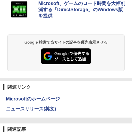
BRUCE WAYNE feat. Flo Milli, ATL Jacob
by Amazon 天然水 ラベルレス 500ml ×24本
薬屋のひとりごと 17巻 (デジタル版ビッグガ
Microsoft、ゲームのロード時間を大幅削
[Explicit]
富士山の天然水 バナジウム含有 水 ミネラル
ンガンコミックス)
＼マラソン限定値引／【新品 当日出荷】
￥18,600
5
減する「DirectStorage」のWindows版
ウォーター ペットボトル 静岡県産 500ミリリ
新生活応援 7点 セット ゲーミングPC ゲ
を提供
ットル (Smart Basic)
ーミングパソコン デスクトップパソコン
￥250
￥770
GeForce RTX5060 Ryzen7 5700X Wind
ows11 SSD 256GB〜1TB メモリ 16G
￥1,380
B〜32GB eスポーツ ゲーム デスクトッ
プPC パソコン モニター
BRUCE WAYNE feat. Flo Milli, ATL Jacob
異世界居酒屋「のぶ」(22) (角川コミックス・
Google 検索で当サイトの記事を優先表示させる
[Explicit]
エース)
【Amazon.co.jp限定】 い・ろ・は・す 2L P
￥169,290
ET ラベルレス ×8本
￥250
￥832
￥1,112
On My Road (Stadium ver.)
ONE PIECE モノクロ版 115 (ジャンプコミッ
クスDIGITAL)
by Amazon 天然水ラベルレス 2L×9本
￥250
関連リンク
￥594
￥1,117
Microsoftのホームページ
ニュースリリース(英文)
On My Road (Stadium ver.)
HUNTER×HUNTER モノクロ版 39 (ジャンプ
コミックスDIGITAL)
by Amazon 炭酸水 ラベルレス 500ml ×24本
強炭酸水 ペットボトル 500ミリリットル (Sm
￥250
art Basic)
￥572
関連記事