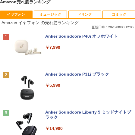
Amazon売れ筋ランキング
イヤフォン
ミュージック
ドリンク
コミック
【期間限定破格金額！】新生活 新古品 W
【Dell Core-i7 & 24インチ2台液晶PCセ
NEC LCD-AS193Mi 19インチ スクエア
ちいかわ なんか小さくてかわいいやつ
1
1
1
1
Amazon イヤフォン の売れ筋ランキング
in11搭載 パソコンノートパソコンoffice
ット】intel Core i7-7700、RAM:16G
LED液晶モニター 薄型 液晶ディスプレイ
（4） （ワイドKC） [ ナガノ ]
付き 初心者向けノートPC 初期設定済 1
B、SSD:選択可能(256GBor512GBor1T
非光沢 IPSパネル SXGA 1280×1024 DVI
更新日時：2026/08/08 12:06
5.6型 インテル高速CPU ランダムで発送
B)/フルHD（1920x1080）液晶モニタ/光
VGA VESA準拠【中古】
￥1,210
Anker Soundcore P40i オフホワイト
メモリ4GB～ 高速SSD1TB 最大 フルHD
学ドライブ/5.8Ghz WI-FI/Bluetooth/Wi
Webカメラ zoom 軽量薄型 無線 型番更
ndows11 Pro & KINGSOFT WPS Offic
￥3,200
￥7,990
新で在庫処分
e/HDMI/デスクトップパソコン(再生中古
品)
￥9,980
ちいかわ なんか小さくてかわいいやつ
2
￥41,800
（3） （ワイドKC） [ ナガノ ]
【おまかせ】モニター 23インチ 1920x1
2
080 フルHD HDMI PCモニター 中古ディ
Anker Soundcore P31i ブラック
スプレイ
￥1,210
Panasonic CF-SV8RFCVS Core i5 836
2
￥5,990
5U 1.6GHz/8GB/256GB(SSD)/12.1W/W
【初期設定済み】デスクトップパソコン
￥6,600
2
UXGA(1920x1200)/Win11 外装割れあり
一体型 2026新品 パソコン 一体型PC 24
【中古】【20260729】
型 21.5型 Windows11 Office付き｜フル
HD液晶一体型 インテル Core i5 Core i7
ちいかわ なんか小さくてかわいいやつ
3
｜ SSD 128GB～1TB｜メモリ8GB 16G
￥12,300
（2） （ワイドKC） [ ナガノ ]
ASUS エイスース 液晶ディスプレイ Ey
3
B｜ キーボード マウス付 2年保証 安い P
Anker Soundcore Liberty 5 ミッドナイトブ
e Care [ 21.45型 / フルHD(1920×1080) /
C 初期設定済み テレワーク 在宅勤務
ラック
￥1,210
ワイド ] ブラック VP227HF
￥47,700
￥14,990
Panasonic Let's note CF-SZ6/12.1型F
￥10,980
3
HD / 第7世代 Core i3-7100U /中古ノート