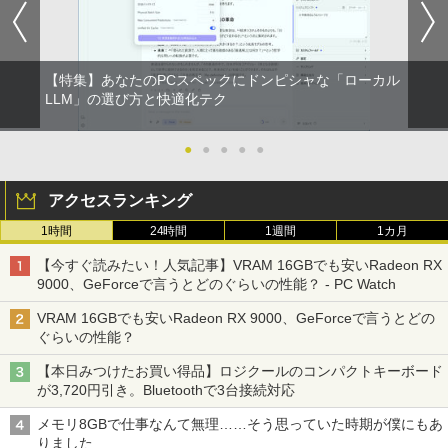
【特集】あなたのPCスペックにドンピシャな「ローカル
LLM」の選び方と快適化テク
●
●
●
●
●
アクセスランキング
1時間
24時間
1週間
1カ月
【今すぐ読みたい！人気記事】VRAM 16GBでも安いRadeon RX
9000、GeForceで言うとどのぐらいの性能？ - PC Watch
VRAM 16GBでも安いRadeon RX 9000、GeForceで言うとどの
ぐらいの性能？
【本日みつけたお買い得品】ロジクールのコンパクトキーボード
が3,720円引き。Bluetoothで3台接続対応
メモリ8GBで仕事なんて無理……そう思っていた時期が僕にもあ
りました