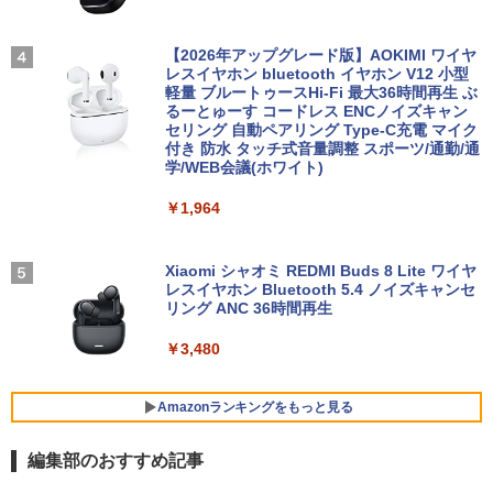
パソコン win11 office付・整備済み品・
メモリ8GB / 高速SSD搭載 / Webカメラ /
アンダーニンジャ（18） 【電子書籍】[
4
HDMI・VGA / WiFi / 超軽量モバイルノー
「楽天ランキング1位」 デスクトップパ
【2026年アップグレード版】AOKIMI ワイヤ
花沢健吾 ]
3
＼本日限定500円値下げ／＼楽天1位！20
4
ト ・初期設定不要
ソコン Windows11 Office付き パソコン
レスイヤホン bluetooth イヤホン V12 小型
26年最新の超軽量超薄型／モバイルモニ
新品｜インテル 第14世代 Core i5-4590 i
軽量 ブルートゥースHi-Fi 最大36時間再生 ぶ
￥792
ター 15.6インチ フルHD 4K 144Hz タッ
5 i7-14700F｜ SSD 256GB～2TB｜メモ
るーとゅーす コードレス ENCノイズキャン
￥14,800
チパネル バッテリー内蔵 無線接続 12モ
リ 8～64GB DDR4/5｜ デスクトップPC
セリング 自動ペアリング Type-C充電 マイク
デル選択 非光沢 IPSパネル Type-C HDM
2年保証 激安 高性能 ゲーム 本体のみ PC
付き 防水 タッチ式音量調整 スポーツ/通勤/通
I 軽量 薄型 リモートワーク ディスプレイ
高スペッ 初期設定済み
学/WEB会議(ホワイト)
持ち運び ポータブルモニター
【全巻】 天幕のジャードゥーガル 1-6巻
Amazon(アマゾン) タブレットPC New F
5
4
￥45,700
￥1,964
セット （ボニータ・コミックス） [ トマ
ire Max 11(2023年発売) グレー B0B2SD
￥12,480
トスープ ]
8BVX ［11型 /Wi-Fiモデル /ストレージ：
64GB］ B0B2SD8BVX [振込不可]
￥5,280
Xiaomi シャオミ REDMI Buds 8 Lite ワイヤ
【今だけP10倍！大量還元！】一体型デ
レスイヤホン Bluetooth 5.4 ノイズキャンセ
￥19,980
4
I.O DATA アイオーデータ/ゲーミングモ
5
スクトップパソコン VETESA 22型液晶
リング ANC 36時間再生
ニター23.8インチ/GigaCrysta/EX-LDGC
第2世代Core i5 Windows11搭載 Office
243HDB/138S0214285Q/Bランク/81
付き メモリ8GB SSD256GB 初期設定済
￥3,480
【中古】
み USB2.0 Wi-Fi無線LAN対応 キーボー
中古 ノートパソコン 12.5インチ Corei5
5
ド＆マウス付属 在宅勤務 学生向け 初心
第6世代 最大SSD512G 最大メモリ16G
￥13,900
者向け 高性能PC 新品
WPS office付き Windows11 初期設定済
Amazonランキングをもっと見る
み HP EliteBook 820G3 WEBカメラ搭載
￥39,900
整備済み ネット閲覧 メール用 初心者向
編集部のおすすめ記事
け 薄型軽量 持ち便利 中古パソコン ノー
トパソコン中古 ノートPC 安心保証