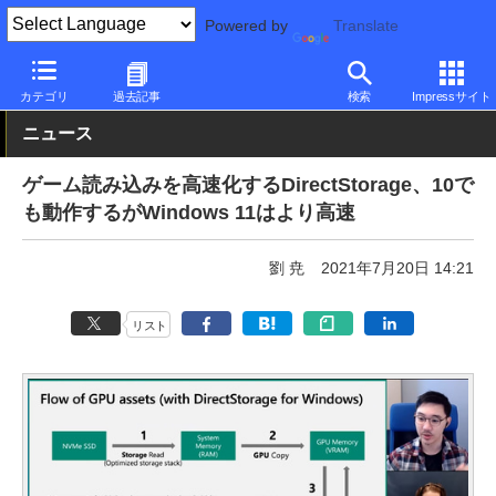
Powered by
Translate
PC Watch
ソフトウェア/アプリ
Windows
新機能
カテゴリ
過去記事
検索
Impressサイト
ニュース
ゲーム読み込みを高速化するDirectStorage、10で
も動作するがWindows 11はより高速
劉 尭
2021年7月20日 14:21
リスト