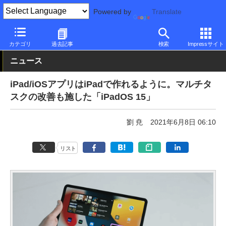
Powered by
Translate
PC Watch
パソコン/タブレット/スマートフォン
タブレット
iP
カテゴリ
過去記事
検索
Impressサイト
ニュース
iPad/iOSアプリはiPadで作れるように。マルチタ
スクの改善も施した「iPadOS 15」
劉 尭
2021年6月8日 06:10
リスト