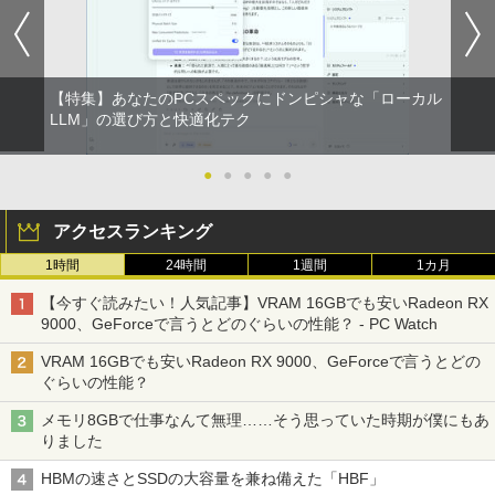
光沢 スピーカー内蔵 3年保証 ディスプレ
世代 i7 高性能ビジネス PC】 Core i7 第
イ パソコンモニター PCモニター フルハ
8世代 Dell OptiPlex 3060 SFF Office付
イビジョン 21インチ 液晶モニター アイ
き Win11 メモリ16GB/32GB SSD256G
リスオーヤマ DT-JF * 安心延長保証対象
B/512GB/1TB USB3.0 WIFI子機付 DVD
HDMI DisplayPort 2画面出力 中古パソ
【特集】あなたのPCスペックにドンピシャな「ローカル
コン pc デスクトップPC 本体
￥16,820
LLM」の選び方と快適化テク
￥41,999
●
●
●
●
●
アクセスランキング
1時間
24時間
1週間
1カ月
【今すぐ読みたい！人気記事】VRAM 16GBでも安いRadeon RX
9000、GeForceで言うとどのぐらいの性能？ - PC Watch
VRAM 16GBでも安いRadeon RX 9000、GeForceで言うとどの
ぐらいの性能？
メモリ8GBで仕事なんて無理……そう思っていた時期が僕にもあ
りました
HBMの速さとSSDの大容量を兼ね備えた「HBF」