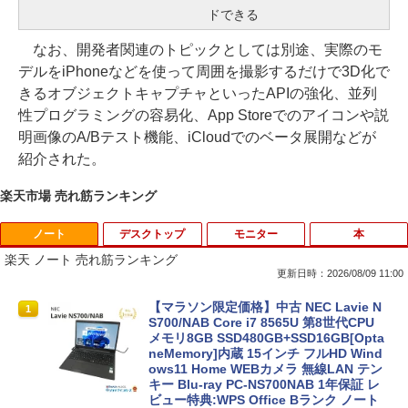
ドできる
なお、開発者関連のトピックとしては別途、実際のモ
デルをiPhoneなどを使って周囲を撮影するだけで3D化で
きるオブジェクトキャプチャといったAPIの強化、並列
性プログラミングの容易化、App Storeでのアイコンや説
明画像のA/Bテスト機能、iCloudでのベータ展開などが
紹介された。
楽天市場 売れ筋ランキング
ノート
デスクトップ
モニター
本
楽天 ノート 売れ筋ランキング
更新日時：2026/08/09 11:00
【マラソン限定価格】中古 NEC Lavie N
1
S700/NAB Core i7 8565U 第8世代CPU
メモリ8GB SSD480GB+SSD16GB[Opta
neMemory]内蔵 15インチ フルHD Wind
ows11 Home WEBカメラ 無線LAN テン
キー Blu-ray PC-NS700NAB 1年保証 レ
ビュー特典:WPS Office Bランク ノート