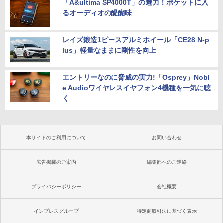
「A&ultima SP4000T」の魅力！ポケットに入
るオーディオの醍醐味
レイズ鍛造1ピースアルミホイール「CE28 N-p
lus」軽量なままに剛性を向上
エントリーなのに脅威の実力!「Osprey」Nobl
e Audioワイヤレスイヤフォン4機種を一気に聴
く
本サイトのご利用について
お問い合わせ
広告掲載のご案内
編集部へのご連絡
プライバシーポリシー
会社概要
インプレスグループ
特定商取引法に基づく表示