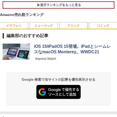
楽天ランキングをもっと見る
Amazon売れ筋ランキング
イヤフォン
ミュージック
ドリンク
コミック
【訳あり品】中古パソコン | NEC | Mate
【マラソンセール期間中ポイント5倍】
【 限定生産・特典つき 】YUZURU2027
1
1
1
MKM34B-1 | Windows11 | デスクトップ
【まとめ買いでお得】 中古モニター 18.5
羽生結弦カレンダー壁掛け版 [ 能登 直 ]
編集部のおすすめ記事
| 一年保証 | 第7世代 | Core i5 7500 3.4
インチ WXGA 1366x768 ノングレア DE
(〜最大3.8)GHz | MEM:8GB | SSD:256G
LL E1916H DisplayPort VGA ケーブル
￥5,170
Anker Soundcore P40i オフホワイト
BRUCE WAYNE feat. Flo Milli, ATL Jacob
by Amazon 天然水 ラベルレス 500ml ×24本
薬屋のひとりごと 17巻 (デジタル版ビッグガ
B | DVD-ROM | 無線LAN:あり | Win11Pr
付き サブモニターにおすすめ 動作確認済
iOS 15/iPadOS 15登場。iPadとシームレ
[Explicit]
富士山の天然水 バナジウム含有 水 ミネラル
ンガンコミックス)
o64bit
み 30日保証 送料無料
スなmacOS Monterey。WWDC21
ウォーター ペットボトル 静岡県産 500ミリリ
￥7,990
ットル (Smart Basic)
￥250
￥770
Impress Watch
￥10,000
￥3,900
夢をかなえるゾウ 子ども版1 おかしな
2
￥1,380
神様ガネーシャとひみつの教え [ 水野敬
也 ]
Anker Soundcore P31i ブラック
BRUCE WAYNE feat. Flo Milli, ATL Jacob
異世界居酒屋「のぶ」(22) (角川コミックス・
【エントリーでポイント10倍】 16GBメ
【期間限定10%OFFクーポン 8/12 10時
Google 検索で当サイトの記事を優先表示させる
2
2
[Explicit]
エース)
【Amazon.co.jp限定】 い・ろ・は・す 2L P
モリ Quadro P620 グラボ付き ワークス
まで】 モニター 21.5型 液晶ディスプレ
￥1,650
ET ラベルレス ×8本
￥5,990
テーション 中古 Aランク 良品 Win11 Pr
イ ベゼル ディスプレイ 液晶モニター PC
￥250
￥832
o Xeon E3 DELL Precision 3420 256G
モニター 壁掛け フリッカーレス FreeSy
￥1,112
B SSD 500GB HDD DVD 省スペース デ
nc 21.5インチ 角度調節 FullHD ブルー
スクトップパソコン 中古PC
ライトカット VAパネル VESAフル FHD
【中古】 ホルトハウス房子のお菓子
3
ノングレア MAXZEN JM22CH02
Anker Soundcore Liberty 5 ミッドナイトブ
見知らぬ糸
ONE PIECE モノクロ版 115 (ジャンプコミッ
￥34,800
￥20,585
ラック
クスDIGITAL)
by Amazon 炭酸水 ラベルレス 500ml ×24本
￥9,480