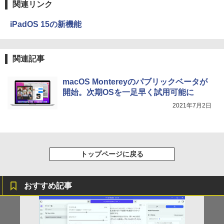
関連リンク
強炭酸水 ペットボトル 500ミリリットル (Sm
￥250
art Basic)
￥14,990
￥594
iPadOS 15の新機能
【エントリーでポイント100％還元チャ
3
￥1,625
ンス】GMKtec G10 ミニPC【AMD Ryz
【3年保証】PS5対応 23.8型 液晶モニタ
3
en 5 3500U DDR4 16GB 512GB/256GB/
ー フルHD IPS リフレッシュレート 100H
オレンジページ 2026 10/17号増刊＜グレ
4
1T SSD】4C/8T 3.7GHz 64GB 16T拡張
z VESA 対応 スピーカー HDMI VGA モニ
【2026年アップグレード版】AOKIMI ワイヤ
On My Road (Stadium ver.)
HUNTER×HUNTER モノクロ版 39 (ジャンプ
ー＞ [雑誌]
Windows11 Pro 8K/4K 3画面出力 LAN *
ター 液晶 液晶モニター 液晶ディスプレ
関連記事
レスイヤホン bluetooth イヤホン V12 小型
コミックスDIGITAL)
by Amazon 天然水ラベルレス 2L×9本
2 WiFi5 Bluetooth5.0 Nucbox みにpc
イ 23.8インチ パソコンモニター 新品 Fe
軽量 ブルートゥースHi-Fi 最大36時間再生 ぶ
￥250
￥1,689
Ryzen 5 N95/N97/N100/4300U/N150よ
uVision FSID24BF0SI フュービジョン
るーとゅーす コードレス ENCノイズキャン
￥572
￥1,117
macOS Montereyのパブリックベータが
り高性能
ゲーミングモニター
セリング 自動ペアリング Type-C充電 マイク
開始。次期OSを一足早く試用可能に
付き 防水 タッチ式音量調整 スポーツ/通勤/通
学/WEB会議(ホワイト)
￥61,999
￥10,980
2021年7月2日
On My Road (Stadium ver.)
スーパーの裏でヤニ吸うふたり 9巻 (デジタル
細胞の分子生物学 [ 中村 桂子 ]
5
￥1,964
版ビッグガンガンコミックス)
【Amazon.co.jp限定】 伊藤園 磨かれて、澄
みきった日本の水 2L 8本 ラベルレス [ ケース
￥250
￥22,000
【中古ゲーミングPC】ドスパラ GALLE
アイリスオーヤマ △ポータブルモニター
] [ 水 ] [ ペットボトル ] [ 箱買い ] [ ストック
4
4
￥810
RIA RT5 / GeForce GTX 1660 / Ryzen 5
15.6インチ DP-EF164S-B ブラック
Xiaomi シャオミ REDMI Buds 8 Lite ワイヤ
] [ 水分補給 ]
トップページに戻る
2600 / 16GB / M.2 SSD 256GB + HDD 1
レスイヤホン Bluetooth 5.4 ノイズキャンセ
TB / Windows11
リング ANC 36時間再生
￥13,068
￥998
￥49,980
￥3,480
おすすめ記事
【公式限定2年保証】 モニター 23インチ
5
フルhd 高画質 100Hz VA ノングレア 非
【全品最大2500円OFFクーポン】【第8
5