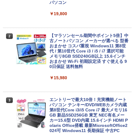
パソコン
￥19,800
【マラソンセール期間中ポイント5倍】中
2
古ノートパソコン メーカーが選べる 型番
おまかせ コスパ重視 Windows11 第8世
代 / 第10世代 Core i3 / i5 / i7 選択可能
メモリ8GB SSD240GB以上 15.6インチ
おまかせ Wi-Fi 初期設定済 すぐ使える 9
0日保証 送料無料
￥15,980
エントリーで最大10倍！充実機能ノート
3
パソコン テンキー/DVD/WEBカメラ内蔵
第8世代Core i3/i5 Core i7 最大メモリ16
GB 新品SSD256GB 東芝 NEC有名メー
カー15.6型 DVD内蔵 15.6インチ HDMI P
olaris Office搭載 最新MicrosoftOffice2
024可 Windows11 長期保証 中古PC