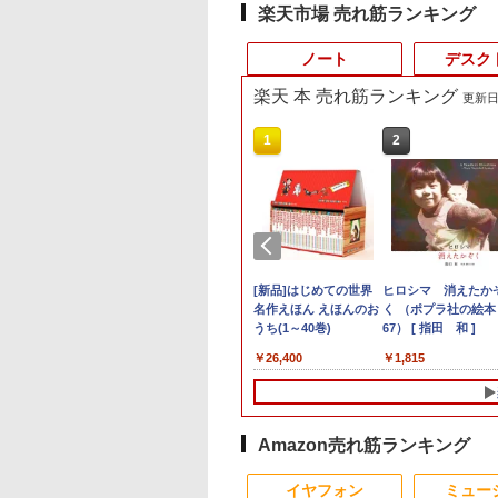
楽天市場 売れ筋ランキング
ノート
デスク
楽天 本 売れ筋ランキング
更新日時
10
10
10
10
1
1
1
1
2
2
2
2
lite SFF 800 G9
Office 2024 H&B
6夏登場★Switch2
古]キングダム (1-79
タブレットPC
超得10％OFF｜買い替
27インチモニター
[新品]◆特典あり◆[ヤ
【中古】第4世代 Core
Magic Trackpad 2 用
【マラソンセール期間
[新品]はじめての世界
【★ランキング第1位
PHILIPS/フィリップ
中古パソコン | Leno
ヒロシマ 消えたか
i7 12700
｜中古ノートパソ
ク不要 モバイル
 全巻セット_コンデ
Microsoft Surface Pro
えならこれ!!
DELL デル U2715Hc
ニすう]スーパーの裏で
i3搭載ノートパソコン
トラックパッド 保護フ
中ポイント5倍】中古
名作えほん えほんのお
獲得商品!!★】 デス
241V8/11 / 23.8型ワ
| ThinkPad L570 |
く （ポプラ社の絵
Hz/32GB/1TB(SSD)/Multi/Win11【中
Windows11
ミングモニター 16
ョン(良い)
5/7+ 12.3インチ メモリ
Microsoft office付き
HDMI DisplatPort【中
ヤニ吸うふたり (1-9巻
500GB 4GBメモリ
ィルム OverLay
モニター 19インチ ス
うち(1～40巻)
トップパソコン ★店
ド 液晶ディスプレイ
Windows11 | ノート
67） [ 指田 和 ]
20260715】
ice付｜Dynabook
 144Hz /120Hz
8GB SSD256GB 第7世
デスクトップパソコン
古】 LEDバックライト
最新刊)[特製ステッカ
DVDマルチドライブ
Protector for Magic
クエア 液晶ディスプレ
おまかせ 最新
FullHD/HDMIケーブ
PC | 一年保証 | 第7
800
,800
,999
,380
￥33,945
￥29,800
￥15,400
￥7,068
￥8,800
￥998
￥3,300
￥26,400
￥15,800
￥5,500
￥9,980
￥1,815
 Core i5 第10世代
Hz 2k 15.6インチ タ
代Core-i5 2.6GHz 2K
中古デスクトップ 第8
ー4種&イラストカード
15.6インチ Wi-Fi
Trackpad 2保護 フィ
イ VGA / DVI端子 店長
Windows11 Office付
標準添付【中古/送料
| Core i5 7200U 2.5
10U メモリ 8GB
パネル 撥水加工ケ
解像度 2736 x 1824 タ
世代 メモリ8GB
&コミッパ2026夏クリ
【Windows10】 MS
ルム シート シール フ
おまかせ ケーブル付き
第六世代 Core-i5
料】※沖縄、離島を
最大3.1)GHz |
 256GB 13.3型
 スタンド 非光沢
ッチパネル Office付き/
SSD256GB
ア栞8種付] 全巻セット
365 Office Web 注目
ィルター アンチグレア
サブモニターにおすす
Core-i7 変更可 八世
く
MEM:8GB |
 1,920×1,080 WEB
 軽量 VESA ポータ
カメラ/HDMI /
HDD500GB
PC [105]
サラサラ マウス 低反
め 動作確認済み 30日
十世代にも対応 高速
HDD:500GB | DVD
 Type-C HDMI
ps5/Mac/switch/2
Windows 11 Pro 中古
Windows11 セット購
射 タッチパッド トラ
保証 送料無料
SSD128GB DVDドラ
ルチ | 無線LAN:あり 
Amazon売れ筋ランキング
etooth 無線 Wi-Fi
 スピーカー内蔵
タブレットPC /ノート
入可能 単品 NEC デス
ックパッド ミヤビック
イブ 中古パソコン 中
テンキー |
証 整備済み 中古
mart
パソコン 2in1 中古 タ
クトップ PC パソコン
ス
古デスクトップパソ
Win11Pro64Bit | A
イヤフォン
ミュー