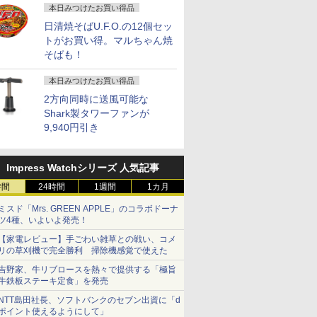
本日みつけたお買い得品
日清焼そばU.F.O.の12個セッ
トがお買い得。マルちゃん焼
そばも！
本日みつけたお買い得品
2方向同時に送風可能な
Shark製タワーファンが
9,940円引き
Impress Watchシリーズ 人気記事
時間
24時間
1週間
1カ月
ミスド「Mrs. GREEN APPLE」のコラボドーナ
ツ4種、いよいよ発売！
【家電レビュー】手ごわい雑草との戦い、コメ
リの草刈機で完全勝利 掃除機感覚で使えた
吉野家、牛リブロースを熱々で提供する「極旨
牛鉄板ステーキ定食」を発売
NTT島田社長、ソフトバンクのセブン出資に「d
ポイント使えるようにして」