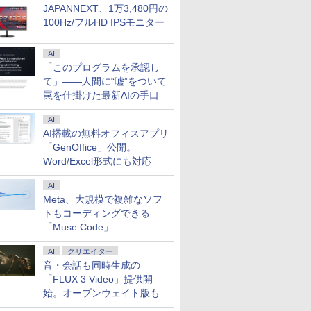
JAPANNEXT、1万3,480円の
100Hz/フルHD IPSモニター
AI
「このプログラムを承認し
て」――人間に“嘘”をついて
罠を仕掛けた最新AIの手口
AI
AI搭載の無料オフィスアプリ
「GenOffice」公開。
Word/Excel形式にも対応
AI
Meta、大規模で複雑なソフ
トもコーディングできる
「Muse Code」
AI
クリエイター
音・会話も同時生成の
「FLUX 3 Video」提供開
始。オープンウェイト版も計
画