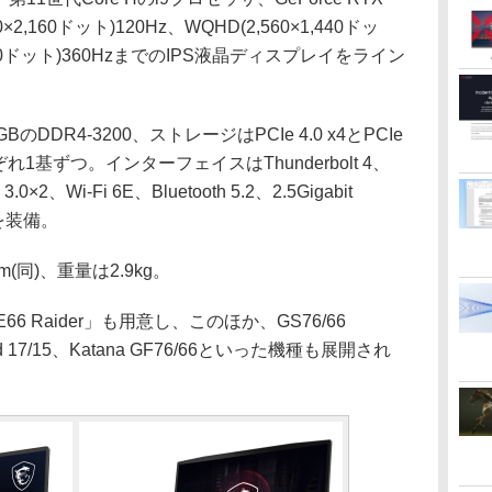
0×2,160ドット)120Hz、WQHD(2,560×1,440ドッ
1,080ドット)360HzまでのIPS液晶ディスプレイをライン
DR4-3200、ストレージはPCIe 4.0 x4とPCIe
れぞれ1基ずつ。インターフェイスはThunderbolt 4、
.0×2、Wi-Fi 6E、Bluetooth 5.2、2.5Gigabit
どを装備。
m(同)、重量は2.9kg。
6 Raider」も用意し、このほか、GS76/66
word 17/15、Katana GF76/66といった機種も展開され