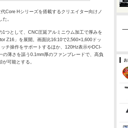
1世代Core Hシリーズを搭載するクリエイター向けノ
した。
1つとして、CNC圧延アルミニウム加工で厚みを
or Z16」を展開。画面比16:10で2,560×1,600ドッ
ッチ操作をサポートするほか、120Hz表示やDCI-
界一の薄さを謳う0.1mm厚のファンブレードで、高負
お
却が可能とする。