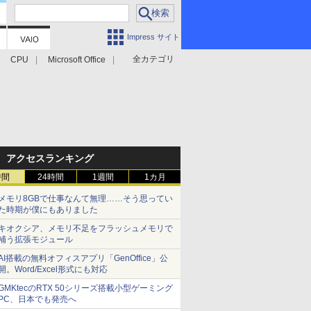
Impress サイト
全カテゴリ
CPU
Microsoft Office
アクセスランキング
時間
24時間
1週間
1カ月
メモリ8GBで仕事なんて無理……そう思ってい
た時期が僕にもありました
キオクシア、メモリ不足をフラッシュメモリで
補う拡張モジュール
AI搭載の無料オフィスアプリ「GenOffice」公
開。Word/Excel形式にも対応
GMKtecのRTX 50シリーズ搭載小型ゲーミング
PC、日本でも発売へ