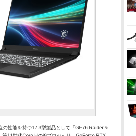
を持つ17.3型製品として「GE76 Raider &
を投入。第11世代Core Hのi9プロセッサ、GeForce RTX