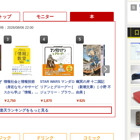
トップ
モニター
本
：2026/08/06 22:00
3
3
3
3
4
4
4
4
5
5
5
5
6
6
6
6
ス
vo
ぞ
【中古デスクトップ
PHILIPS 241V8 LED液
中古ノートパソコン 富
情報社会と情報技術
ミニPC Dell HP
モバイルモニター 15.6
8月5日限定10倍＆抽選
STAR WARS マンダロ
FUJITSU/富士通
マイクロソフト 法人向
【楽天1位！保護レザ
幽冥の岸 十二国記
Dynabook S
【中古ゲーミ
ARZOPA モ
ちいかわ な
ク
イ
本
PC】ESPRIMO
晶モニター 23.8インチ
士通 LIFEBOOK U938
（身近なモノやサービ
Lenovo 高速CPU 第8
インチ InnoView モバ
10000P！｜2021年モ
リアンとグローグー [
ESPRIMO
け Surface Pro 12 イン
ーケース付き】【タッ
（新潮文庫） [ 小野 不
量13.3型約1.
新品ケース使用
ニター 14イン
くてかわいい
長
D588/CX
ワイド ブラック
第7世代 Core i5
スから学ぶ「情報」教
世代 Corei3/i5-8500T
イルディスプレイ 自立
デル！高性能ノートパ
ジェフリー・ブラウン
D7010/E【GTX1650/Intel
チ キーボード ストー
チ選択】 モバイルモニ
由美 ]
HD1920x108
GeForce RTX 
1080P IPS U
なんか楽しく
ル
世代
FMVD4505HP / Core
1920×1080 （フル
Windows11 Pro Office
室1） [ 土屋 誠司 ]
メモリ最大16GB
型 1920*1080 FHD ポー
ソコン Windows11 富
]
Core i5-
ン グレー EP2-32891
ター 15.6インチ ノング
代Core i7-10
Core i7-8700 
mini HDMI 約
絵本付き特装
￥16,980
￥6,500
￥12,980
￥2,750
￥17,888
￥8,980
￥15,120
￥1,870
￥33,000
￥25,278
￥9,999
￥825
￥29,700
￥67,980
￥11,089
￥1,980
無
(～
i3-8100 / 8GB / 2.5"
HD）16:9 IPSパネル
2024付き メモリ8GB
SSD1TB 二画面デュア
タブルモニター IPS液晶
士通 LIFEBOOK
10500/8GB(DDR4)/M.2
レア 非光沢 1080Pフル
NVMeSSD25
2.5" SSD 500
社キャラクター
除
SSD 240GB /
非光沢 ノングレア 液
SSD256GB/1TB選択可
ル アウトレット オフ
パネル 薄型 軽量 持ち運
A5511 第11世代
SSD512GB/DVD-
HD コスパ 高画質 デュ
リ8GB IR
Windows11
ナガノ ]
楽天ランキングをもっと見る
代
Windows 11 / WPS
晶ディスプレイ HDMI
13.3型 軽量 モバイル
ィス付き 最新
び 壁掛けに対応
Celeron 6305U最大メ
RW/Win11 Pro-64bit】
アルモニター サブモニ
Type-C Wi-
マ
Office 2 / DVD-RW
VGA VESA準拠 PS4
ビジネス 在宅勤務 学生
MSOffice2024可
Switch/PS3/PS4/PS5/Xbox
モリ32GB 秒速起動新
中古/送料無料 ※沖縄、
ター ポータブルモニタ
Fi6(802.11ax)
|
switch 対応 スイッチ
向け
Win11Pro 中古パソコ
One/PC/スマ
品SSD2TB テンキー内
離島を除く
ー ゲーミングモニター
Bluetooth5.2
【中古】
ンデスクトップパソコ
ホ/USBType-C/標準
蔵 15.6型大画面 ノート
リモートワーク IPS
microSD Offi
コ
Cア
ン ミニPC デル 中古パ
HDMI対応【選べる種
パソコン中古 オフィス
Tpye-C/mini HDMI pc
Windows11
ジック
ドリンク
コミック