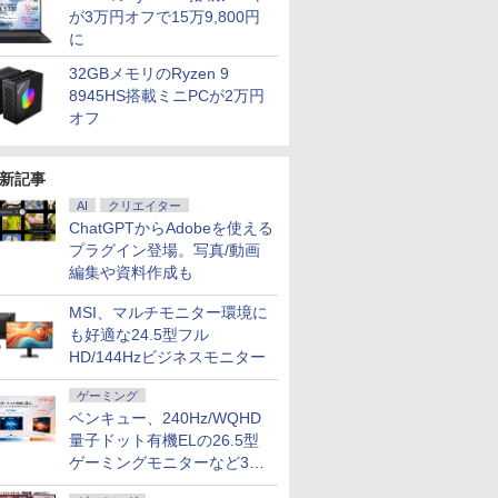
が3万円オフで15万9,800円
に
32GBメモリのRyzen 9
8945HS搭載ミニPCが2万円
オフ
新記事
AI
クリエイター
ChatGPTからAdobeを使える
プラグイン登場。写真/動画
編集や資料作成も
MSI、マルチモニター環境に
も好適な24.5型フル
HD/144Hzビジネスモニター
ゲーミング
ベンキュー、240Hz/WQHD
量子ドット有機ELの26.5型
ゲーミングモニターなど3機
種