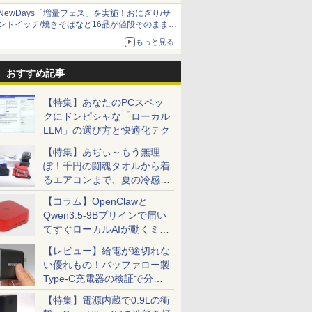
NewDays「増量フェス」を実施！おにぎり/サ
ンドイッチ/焼きそばなど16品が値段そのままで
ボリュームアップ
もっと見る
おすすめ記事
7
7
7
7
8
8
8
8
9
9
9
9
10
10
10
10
【特集】あなたのPCスペッ
クにドンピシャな「ローカル
LLM」の選び方と快適化テク
【特集】あぢぃ～もう無理
ぽ！千円の闘魂タオルから着
るエアコンまで、夏の冷感グ
73 薄型軽
ングPC】
バイルモ
んか小さ
●ミニPC【AMD
＼期間限定2000円値下
【期間限定 ポイント
STAGEnavi vol．114
超得2,000円OFF&P2倍
中古ノートパソコン
【楽天ブックス限定特
AOC ゲーミングモニ
hp Elite SFF 800 G9
MS Office 2024 H&B
2026夏登場★Switch2
[中古]キングダム (1-79
タブレット
超得10％
27インチ
[新品]◆
ッズ一挙紹介
2kg フル
 /
チ FHD
やつ（2）
Ryzen 7 6800H搭載 高
げ／【モバイルモニタ
UP＆クーポン配布】
（日工ムック） [ 産経
｜楽天1位｜最大180日
DELL Latitude 5310
典】椛島光 2nd写真集
ター 24G11ZE/11 Fast
Core i7 12700
搭載｜中古ノートパソ
ドック不要 モバイル
巻) 全巻セット_コンデ
Microsoft 
えならこれ!
DELL デル 
ニすう]ス
【コラム】OpenClawと
0 第10世
2060 /
SB-C
て開ける
性能8C/16T】
ー専用鞄付き】モバイ
Lenovo Chromebook
新聞出版 ]
保証｜Core i5 第8世代
Core i5-10310U
Ortensia(プレミアムス
IPS/240/0.3ms ［23.8
2.1GHz/32GB/1TB(SSD)/Multi/W
コン Windows11
ゲーミングモニター 16
ィション(良い)
5/7+ 12
Microsoft
HDMI Dis
ヤニ吸うふた
Qwen3.5-9Bプリインで届い
510U
/ 16GB /
500g
版 （講談
ACEMAGIC ミニパソ
ルモニター 15.6インチ
Duet EDU G2 2in1 ノ
｜富士通 中古デスクト
Windows11 Pro Office
テッカー) [ 椛島 光 ]
型 / フル
古】【20260715】
Office付｜Dynabook
インチ 144Hz /120Hz
8GB SSD
デスクトッ
古】 LE
最新刊)[
￥76,800
￥12,980
￥29,800
￥1,210
￥29,800
￥27,800
￥3,850
￥14,200
￥96,800
￥33,800
￥11,999
￥41,380
￥33,945
￥29,800
￥15,400
￥7,068
てすぐローカルAIが動くミニ
6GB メモ
GB /
ズA） [
コン mini pc 小型PC
パソコンケース モバイ
ートパソコン
ップパソコン
2024付き メモリ16GB
HD(1920×1080) / ワイ
S73 Core i5 第10世代
/60Hz 2k 15.6インチ タ
代Core-i5 
中古デスク
ー4種&イ
カメラ顔認証
2.5G LAN LPDDR5
ルディスプレイ ポータ
83HKS00M00
Windows11 office付き
SSD512GB 13.3型
ド］
10210U メモリ 8GB
ッチパネル 撥水加工ケ
解像度 2736
世代 メモリ
&コミッパ2
PC「SER9 Pro」
【レビュー】給電が途切れな
32+1TB SSD 3画面4K
ブルモニター IPS液晶パ
ChromeOS MediaTek
｜メモリ8GB
Bluetooth HDMI 軽量
SSD 256GB 13.3型
ース スタンド 非光沢
ッチパネル O
SSD256G
ア栞8種付
い優れもの！バッファロー製
対応 Radeon 680M 最
ネル 非光沢 薄型 軽量
Kompanio 838 メモリ
SSD256GB
モバイル ビジネス 在宅
FHD 1,920×1,080 WEB
薄型 軽量 VESA ポータ
カメラ/HDM
HDD500G
 HDMI
大3.7GHz 小型 静音
PS4/XBOX/Switch/PC/Mac
4GB eMMC64GB
HDD500GB｜ デスク
勤務 学生向け
カメラ Type-C HDMI
ブル ps5/Mac/switch/2
Windows 
Windows
Type-C充電器の検証で分か
ce
win11 pro TYPE-C
など対応(
10.95インチ タッチ対
トップ Microsoft
Bluetooth 無線 Wi-Fi
対応 スピーカー内蔵
タブレットP
入可能 単品
ったこと
【特集】電源内蔵で0.9Lの衝
 送料無料
HDMI2.0+DP1.4
応 再生品Sランク
office 第8世代｜セッ
顔認証 整備済み 中古
kksmart
パソコン 2i
クトップ P