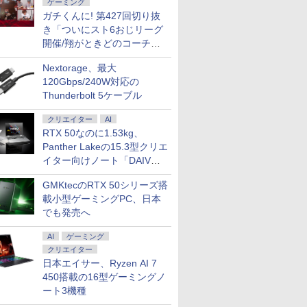
ゲーミング
ガチくんに! 第427回切り抜
き「ついにスト6おじリーグ
開催/翔がときどのコーチ就
任など」
Nextorage、最大
120Gbps/240W対応の
Thunderbolt 5ケーブル
クリエイター
AI
RTX 50なのに1.53kg、
Panther Lakeの15.3型クリエ
イター向けノート「DAIV
Z5」
GMKtecのRTX 50シリーズ搭
載小型ゲーミングPC、日本
でも発売へ
AI
ゲーミング
クリエイター
日本エイサー、Ryzen AI 7
450搭載の16型ゲーミングノ
ート3機種