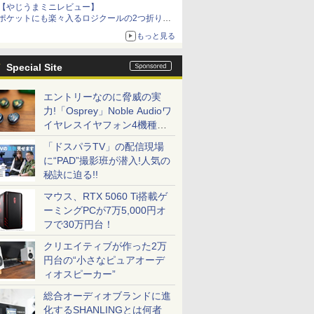
【やじうまミニレビュー】
ポケットにも楽々入るロジクールの2つ折りマ
ウス「Mobi Fold」。その気になるギミックと
もっと見る
は？
Special Site
エントリーなのに脅威の実
力!「Osprey」Noble Audioワ
イヤレスイヤフォン4機種を
一気に聴く
「ドスパラTV」の配信現場
に“PAD”撮影班が潜入!人気の
秘訣に迫る!!
マウス、RTX 5060 Ti搭載ゲ
ーミングPCが7万5,000円オ
フで30万円台！
クリエイティブが作った2万
円台の“小さなピュアオーデ
ィオスピーカー”
総合オーディオブランドに進
化するSHANLINGとは何者