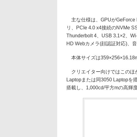
主な仕様は、GPUがGeForce RT
リ、PCIe 4.0 x4接続のNV
Thunderbolt 4、USB 3.1×2、
HD Webカメラ(顔認証対応)
本体サイズは359×256×16.18
クリエイター向けではこのほか、同じく
Laptopまたは同3050 Laptop
搭載し、1,000cd/平方mの高輝度