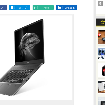
ェア
はてブ
note
LinkedIn