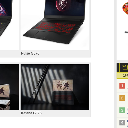
Pulse GL76
1
Katana GF76