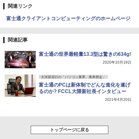
ラック
クスDIGITAL)
by Amazon 天然水ラベルレス 2L×9本
関連リンク
￥250
￥14,990
￥594
￥1,117
富士通クライアントコンピューティングのホームページ
はじめての世界名作えほん あかいえほ
4
んのおうち（1～40巻） （0） [ 中脇 初
【2026年アップグレード版】AOKIMI ワイヤ
On My Road (Stadium ver.)
HUNTER×HUNTER モノクロ版 39 (ジャンプ
関連記事
枝 ]
レスイヤホン bluetooth イヤホン V12 小型
コミックスDIGITAL)
by Amazon 炭酸水 ラベルレス 500ml ×24本
軽量 ブルートゥースHi-Fi 最大36時間再生 ぶ
強炭酸水 ペットボトル 500ミリリットル (Sm
￥250
るーとゅーす コードレス ENCノイズキャン
art Basic)
￥26,400
￥572
富士通の世界最軽量13.3型は驚きの634g!
セリング 自動ペアリング Type-C充電 マイク
付き 防水 タッチ式音量調整 スポーツ/通勤/通
2020年10月19日
￥1,625
学/WEB会議(ホワイト)
80代になるとたいていボケるか死ぬ。70
BUGS LIFE
スーパーの裏でヤニ吸うふたり 9巻 (デジタル
5
大河原克行の「パソコン業界、東奔西走」
￥1,964
代は神様から与えられた特別な時間 （幻
版ビッグガンガンコミックス)
コカ・コーラ やかんの麦茶 from 爽健美茶 ラ
富士通のPCは新体制でどんな進化を遂げ
冬舎新書） [ 林真理子 ]
ベルレス 650mlPET×24本
￥250
るのか? FCCL大隈新社長インタビュー
￥810
Xiaomi シャオミ REDMI Buds 8 Lite ワイヤ
￥1,034
￥2,009
2021年4月20日
レスイヤホン Bluetooth 5.4 ノイズキャンセ
リング ANC 36時間再生
￥2,980
トップページに戻る