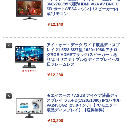
【★最大100%ポイント】Lenovo Think
indows11 Pro Office 2019搭載 WiFi 無
366x768/95°視野/HDMI VGA AV BNC U
3
Pad X280/第8世代 Core i5/メモリ:8GB/
線LAN DVD ドライブ 4K対応 省スペース
SB ポート/VESAマウント/スピーカー内
SSD:256GB/512GB/1TB/12.5型/Webカ
中古PC 整備済み品 90日保証 送料無料
蔵/リモコン
メラ/WIFI/Bluetooth/HDMI/USB Type-
C/中古 パソコン 中古PC 中古ノートパソ
￥28,800
￥12,149
コン Windows11
￥26,800
【全品最大2500円OFFクーポン】【22イ
アイ・オー・データ ワイド液晶ディスプ
4
4
ンチ 液晶+新品キーボード＆新品無線マ
レイ 21.5/23.8/27型 1920×1080/アナロ
ウスセット】HP EliteDesk 800 G1 SFF
グRGB HDMI/ブラック/スピーカー：あ
【整備済み品】 15.6インチ 第11世代Inte
デスクトップPC 第4世代Core-i7 Office
り/よりサステナブルなディスプレイへ/3
4
l N5095 FHD1920*1080IPS液晶 最大メ
付き Windows11 メモリ8GB/16GB SSD
辺フレームレス
モリ16GB SSD1TB Office付きパソコン
256GB/512GB ハイブリッド Wi-Fi DVD
MicrosoftOffice2024可 日本語配列キー
USB3.0 デスクトップ PC 中古 PC
￥12,280
ボード/Webカメラ /USB 3.0 /HDMI 5GW
IFI Bluetooth ノートパソコン
￥27,999
￥32,800
★エイスース / ASUS アイケア液晶ディ
5
スプレイ フルHD(1920x1080) IPSパネル
【正規永久版Office付き】NiPoGi ミニp
VA249QGZ [23.8インチ]【PCモニター・
5
c Intel N5030 最大3.1Hz mini pc Windo
液晶ディスプレイ】【送料無料】
【マラソンP5倍/10%オフクーポン】中古
ws11 Pro 12GB+256GB SSD (4TB拡大
5
ノートパソコン HP ProBook 450 G7 第
可能) 4K 静音 高速熱放散 小型超軽量ミ
￥13,200
10世代 Core i5 メモリ16GB SSD256GB
ニパソコン豊富なインターフェース USB