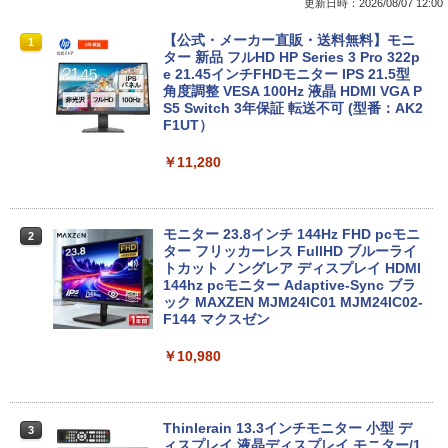
更新日時：2026/08/07 12:00
8月5日限定10倍＆抽選10000P！｜高性
【マラソンP5倍/10%オフクーポン】中古
【公式・メーカー直販・送料無料】モニ
1
1
1
能ノートパソコン富士通 ライフブック A
ディスクトップパソコン Windows11 Of
ター 新品 フルHD HP Series 3 Pro 322p
579/749 Windows11 第八世代Corei5 1
fice付き デル Dell OptiPlex 3050 SFF
e 21.45インチFHDモニター IPS 21.5型
5.6型大画面 メモリ8GB 秒速起動新品SS
第6世代Core i5 メモリ8GB/16GB 高速S
角度調整 VESA 100Hz 液晶 HDMI VGA P
D256GB DVD内蔵【カメラ、テンキー選
SD128GB/256GB DVD搭載 初期設定済
S5 Switch 3年保証 転送不可 (型番：AK2
べる】ノートパソコン オフィス付き Mic
み 送料無料 保証付き
F1UT）
rosoftoffice2024可 WIFI Bluetooth 送
料無料
￥15,800
￥11,280
￥24,000
中古デスクトップDell Optiplex 3070 SF
モニター 23.8インチ 144Hz FHD pcモニ
2
2
F 3070-3070SF 【中古】 Dell Optiplex
ター フリッカーレス FullHD ブルーライ
パナソ ニック ノートパソコン Let's not
3070 SFF 中古デスクトップCore i5 Win
トカット ノングレア ディスプレイ HDMI
2
e CF-SV8 軽量化 12.1インチWUXGA(19
11 Pro 64bit Dell Optiplex 3070 SFF 中
144hz pcモニター Adaptive-Sync ブラ
20×1200) ノートPC 第8世代Core i5-836
古デスクトップCore i5 Win11 Pro 64bit
ック MAXZEN MJM24IC01 MJM24IC02-
5U 1.90GHz メモリ8GB SSD WEBカメ
F144 マクスゼン
ラ内蔵 (SSD 256GB) win11 pro&office
￥24,500
2019 搭載・送料無料
￥10,980
￥25,800
【中古・Aランク】富士通 ESPRIMO D5
3
88/B デスクトップパソコン 第9世代 Cor
Thinlerain 13.3インチモニター 小型 デ
3
e i5 9500 メモリ8GB 高速SSD256GB W
ィスプレイ 液晶ディスプレイ モニター/1