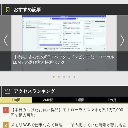
おすすめ記事
【特集】あなたのPCスペックにドンピシャな「ローカル
LLM」の選び方と快適化テク
●
●
●
●
●
アクセスランキング
1時間
24時間
1週間
1カ月
【本日みつけたお買い得品】モトローラのスマホが約1万7,000
円で購入可能
メモリ8GBで仕事なんて無理……そう思っていた時期が僕にもあ