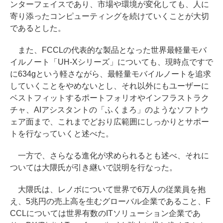
ンターフェイスであり、市場や環境が変化しても、人に
寄り添ったコンピューティングを続けていくことが大切
であるとした。
また、FCCLの代表的な製品となった世界最軽量モバ
イルノート「UH-Xシリーズ」についても、現時点ですで
に634gという軽さながら、最軽量モバイルノートを追求
していくことをやめないとし、それ以外にもユーザーに
ベストフィットするポートフォリオやインフラストラク
チャ、AIアシスタントの「ふくまろ」のようなソフトウ
ェア面まで、これまでどおり広範囲にしっかりとサポー
トを行なっていくと述べた。
一方で、さらなる進化が求められるとも述べ、それに
ついては大隈氏が引き継いで説明を行なった。
大隈氏は、レノボについて世界で6万人の従業員を抱
え、5兆円の売上高を生むグローバル企業であること、F
CCLについては世界有数のITソリューション企業であ