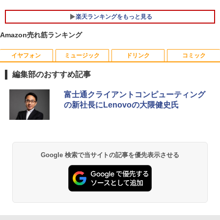
Bluetooth HDMI カメラ Wi-Fi 15.6イン
3.2/HDMI 2.0×2 高速2.4G/5GWi-Fi BT4.
チ Windows 11 Pro 送料無料 保証付き
2 省電力 小型パソコン
楽天ランキングをもっと見る
￥33,800
￥39,980
Amazon売れ筋ランキング
イヤフォン
ミュージック
ドリンク
コミック
ゼンリン住宅地図 B4判 東京都 東京都港
1
区 発行年月202604 13103011I
編集部のおすすめ記事
￥25,740
Anker Soundcore P40i オフホワイト
BRUCE WAYNE feat. Flo Milli, ATL Jacob
【Amazon.co.jp限定】 い・ろ・は・す 2L P
薬屋のひとりごと 17巻 (デジタル版ビッグガ
富士通クライアントコンピューティング
[Explicit]
ET ラベルレス ×8本
ンガンコミックス)
の新社長にLenovoの大隈健史氏
￥7,990
￥250
￥1,112
￥770
杖と剣のウィストリア（16） 【電子書
2
籍】[ 大森藤ノ ]
Anker Soundcore P31i ブラック
BRUCE WAYNE feat. Flo Milli, ATL Jacob
by Amazon 天然水 ラベルレス 500ml ×24本
異世界居酒屋「のぶ」(22) (角川コミックス・
Google 検索で当サイトの記事を優先表示させる
￥594
[Explicit]
富士山の天然水 バナジウム含有 水 ミネラル
エース)
ウォーター ペットボトル 静岡県産 500ミリリ
￥5,990
ットル (Smart Basic)
￥250
￥832
￥1,380
歴史地理学事典 [ 歴史地理学会 ]
3
Anker Soundcore Liberty 5 ミッドナイトブ
On My Road (Stadium ver.)
ONE PIECE モノクロ版 115 (ジャンプコミッ
￥26,400