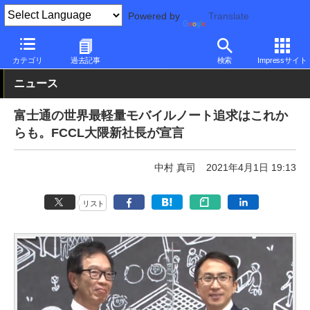
Powered by
Translate
PC Watch
市場
動向
富士通
カテゴリ
過去記事
検索
Impressサイト
ニュース
富士通の世界最軽量モバイルノート追求はこれか
らも。FCCL大隈新社長が宣言
中村 真司
2021年4月1日 19:13
リスト