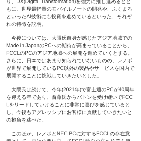
り、DX(Digital Transformation)を強力に推し進めるとと
もに、世界最軽量のモバイルノートの開発や、ふくまろ
といったAI技術にも投資を進めているといった、それぞ
れの特徴を説明。
今後については、大隈氏自身が感じたアジア地域での
Made in JapanのPCへの期待が高まっていることから、
FCCLのPCのアジア地域への展開を進めていくとする。
さらに、日本ではあまり知られていないものの、レノボ
が世界で展開しているPC以外の製品やサービスを国内で
展開することに挑戦していきたいとした。
大隈氏は続けて、今年(2021年)で富士通のPCが40周年
を迎える年であり、斎藤氏からバトンを受け継いでFCC
Lをリードしていけることに非常に喜びを感じていると
し、今後もアグレッシブにお客様に貢献していきたいと
の抱負を述べた。
このほか、レノボとNEC PCに対するFCCLの存在意