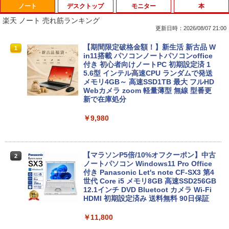
ノート
デスクトップ
モニター
本
楽天 ノート 売れ筋ランキング
更新日時：2026/08/07 21:00
【期間限定破格金額！】新生活 新古品 W
1
in11搭載 パソコンノートパソコンoffice
付き 初心者向けノートPC 初期設定済 1
5.6型 インテル高速CPU ランダムで発送
メモリ4GB～ 高速SSD1TB 最大 フルHD
Webカメラ zoom 軽量薄型 無線 型番更
新で在庫処分
￥9,980
【マラソンP5倍/10%オフクーポン】中古
2
ノートパソコン Windows11 Pro Office
付き Panasonic Let's note CF-SX3 第4
世代 Core i5 メモリ8GB 高速SSD256GB
12.1インチ DVD Bluetoot カメラ Wi-Fi
HDMI 初期設定済み 送料無料 90日保証
￥11,800