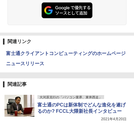
[Explicit]
富士山の天然水 バナジウム含有 水 ミネラル
エース)
【期間限定10%OFFクーポン 8/12 10時
2
ウォーター ペットボトル 静岡県産 500ミリリ
￥5,990
まで】 ゲーミングモニター 24.5インチ F
￥4,400
ットル (Smart Basic)
￥250
￥832
HD 240Hz 1ms Fast IPSパネル HDMI2.0
×1 DP1.4×1 Adaptive Sync対応 フリッ
￥1,380
カーフリー ブルーライトカット モニター
ディスプレイ MAXZEN MGM25IC04-F2
大人のおしゃれ手帖9月号増刊 2026年 9
3
40
Anker Soundcore Liberty 5 ミッドナイトブ
On My Road (Stadium ver.)
ONE PIECE モノクロ版 115 (ジャンプコミッ
月号 [雑誌]
ラック
クスDIGITAL)
by Amazon 天然水ラベルレス 2L×9本
関連リンク
￥12,980
￥250
￥1,740
￥14,990
￥594
￥1,117
富士通クライアントコンピューティングのホームページ
ニュースリリース
＼メーカー5年保証／【最短即日発送】
3
【新品】モニター 21.5インチモニター デ
【2026年アップグレード版】AOKIMI ワイヤ
On My Road (Stadium ver.)
HUNTER×HUNTER モノクロ版 39 (ジャンプ
アンダーニンジャ（18） 【電子書籍】[
4
ィスプレイ PCモニター ASUS 液晶ディ
レスイヤホン bluetooth イヤホン V12 小型
コミックスDIGITAL)
by Amazon 炭酸水 ラベルレス 500ml ×24本
花沢健吾 ]
スプレイ VP229HFZ 22型 1920×1080 応
軽量 ブルートゥースHi-Fi 最大36時間再生 ぶ
強炭酸水 ペットボトル 500ミリリットル (Sm
￥250
関連記事
答速度1ms リフレッシュレート100Hz IP
るーとゅーす コードレス ENCノイズキャン
art Basic)
￥572
￥792
Sパネル 液晶モニター 5年保証付き 動画
セリング 自動ペアリング Type-C充電 マイク
閲覧 仕事 在宅 楽天ランキング4冠
付き 防水 タッチ式音量調整 スポーツ/通勤/通
￥1,625
大河原克行の「パソコン業界、東奔西走」
学/WEB会議(ホワイト)
富士通のPCは新体制でどんな進化を遂げ
￥12,800
BUGS LIFE
スーパーの裏でヤニ吸うふたり 9巻 (デジタル
るのか? FCCL大隈新社長インタビュー
￥1,964
版ビッグガンガンコミックス)
高校野球神奈川グラフ（2026） 第108回
コカ・コーラ やかんの麦茶 from 爽健美茶 ラ
5
全国高校野球選手権神奈川大会 [ 神奈川
ベルレス 650mlPET×24本
￥250
2021年4月20日
新聞社 ]
￥810
【初心者向けコスパ最強】黒/白 モニター
Xiaomi シャオミ REDMI Buds 8 Lite ワイヤ
4
￥2,009
21.5 / 23.8 / 27型 pcモニター 100Hz ゲ