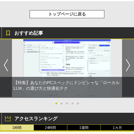
レスイヤホン Bluetooth 5.4 ノイズキャンセ
￥2,200
ーミングモニター HDMI 24インチ 1920*
リング ANC 36時間再生
1080 FHD パソコン モニター ディスプレ
トップページに戻る
イ 非光沢 VA 4000:1 角度調整 VESA Fre
￥3,480
esync ps4/ps5/xbox スピーカー内蔵 kk
smart
おすすめ記事
￥11,999
【楽天1位常連・超800冠獲得】黒/白 モ
5
ニター 21.5 / 23.8 / 24.5 / 27型 240Hz/2
00Hz /180Hz/165Hz/100Hz ゲーミングモ
ニター 1ms応答 pcモニター パソコン モ
ニター 非光沢 スピーカー内蔵 HDR/Free
sync/VESA cocopar HG-238
【特集】あなたのPCスペックにドンピシャな「ローカル
LLM」の選び方と快適化テク
￥11,999
●
●
●
●
●
アクセスランキング
1時間
24時間
1週間
1カ月