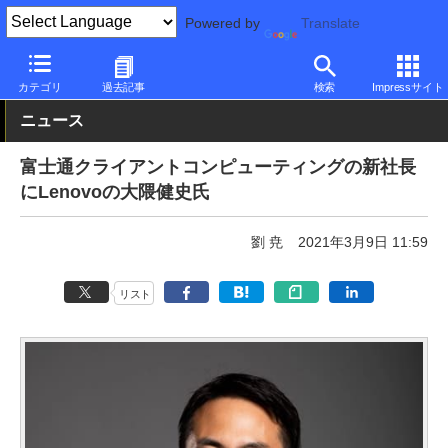
Powered by
Translate
PC Watch
市場
動向
富士通
カテゴリ
過去記事
検索
Impressサイト
ニュース
富士通クライアントコンピューティングの新社長
にLenovoの大隈健史氏
劉 尭
2021年3月9日 11:59
リスト