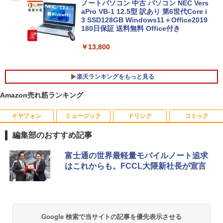
ノートパソコン 中古 パソコン NEC Vers
aPro VB-1 12.5型 訳あり 第6世代Core i
3 SSD128GB Windows11＋Office2019
180日保証 送料無料 Office付き
￥13,800
楽天ランキングをもっと見る
Amazon売れ筋ランキング
イヤフォン
ミュージック
ドリンク
コミック
【期間限定10%OFFクーポン 8/12 10時
[8月下旬より発送予定][新品]ちいかわ な
1
1
まで】 モニター 21.5型 液晶ディスプレ
んか小さくてかわいいやつ(8) なんか人魚
編集部のおすすめ記事
イ ベゼル ディスプレイ 液晶モニター PC
の島のひみつのふせん&ノートBOX付き
モニター 壁掛け フリッカーレス FreeSy
特装版[入荷予約]
Anker Soundcore P40i ブラック
BRUCE WAYNE feat. Flo Milli, ATL Jacob
【Amazon.co.jp限定】 い・ろ・は・す 2L P
薬屋のひとりごと 17巻 (デジタル版ビッグガ
nc 21.5インチ 角度調節 FullHD ブルー
富士通の世界最軽量モバイルノート追求
[Explicit]
ET ラベルレス ×8本
ンガンコミックス)
ライトカット VAパネル VESAフル FHD
￥4,400
はこれからも。FCCL大隈新社長が宣言
￥7,990
ノングレア MAXZEN JM22CH02
￥250
￥1,112
￥770
￥9,480
【楽天ブックス限定特典】原かれん 1st
2
写真集 どストライク(生写真1枚) [ 原 か
Anker Soundcore P31i ブラック
BRUCE WAYNE feat. Flo Milli, ATL Jacob
by Amazon 天然水 ラベルレス 500ml ×24本
異世界居酒屋「のぶ」(22) (角川コミックス・
Google 検索で当サイトの記事を優先表示させる
れん ]