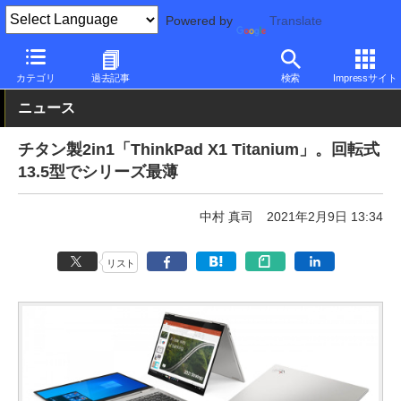
Powered by
Translate
PC Watch
パソコン/タブレット/スマートフォン
2in1
ThinkPad
カテゴリ
過去記事
検索
Impressサイト
ニュース
チタン製2in1「ThinkPad X1 Titanium」。回転式
13.5型でシリーズ最薄
中村 真司
2021年2月9日 13:34
リスト