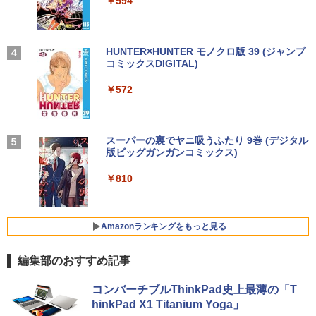
￥-
￥594
￥1,625
ノートパソコン14インチ 極軽量約965g
3
富士通 LIFEBOOK U748 高性能第7世代
[VETESA正規販売店]デスクトップパソ
これから俺は、後輩に抱かれます 6【電
3
4
Core i5-7300U カメラ内蔵 メモリ最大16
コン PC 一体型 新品 Windows11 27型 C
【2026年アップグレード版】AOKIMI ワイヤ
On My Road (Stadium ver.)
HUNTER×HUNTER モノクロ版 39 (ジャンプ
子限定かきおろし付】 【電子書籍】[ 佳
GB SSD1TB 薄い軽い FHD液晶 type-C
ore i7 第4世代 Office付き メモリ16GB
レスイヤホン bluetooth イヤホン V12 小型
コミックスDIGITAL)
門サエコ ]
by Amazon 天然水ラベルレス 2L×9本
WIFI Bluetooth 中古ノートパソコン Off
SSD512GB 初期設定済 ホワイト ブラッ
軽量 ブルートゥースHi-Fi 最大36時間再生 ぶ
￥250
ice付き 5GWIFI Bluetooth最新Microso
ク
るーとゅーす コードレス ENCノイズキャン
￥572
￥878
￥1,117
ftOffice2024可 Windows11
セリング 自動ペアリング Type-C充電 マイク
付き 防水 タッチ式音量調整 スポーツ/通勤/通
￥69,800
学/WEB会議(ホワイト)
￥16,500
BUGS LIFE
スーパーの裏でヤニ吸うふたり 9巻 (デジタル
あかね噺 23 【電子書籍】[ 末永裕樹 ]
5
￥1,964
版ビッグガンガンコミックス)
コカ・コーラ やかんの麦茶 from 爽健美茶 ラ
GMKtec GMK-K8 PLUS-32/1T-W11Pro
ベルレス 650mlPET×24本
4
￥250
￥572
【マラソンセール期間中ポイント5倍】中
(8845HS)
4
￥810
古ノートパソコン 第11世代 Core i5 メモ
Xiaomi シャオミ REDMI Buds 8 Lite ワイヤ
￥2,009
リ16GB M.2 SSD256GB 13.3インチ フ
レスイヤホン Bluetooth 5.4 ノイズキャンセ
￥124,800
ルHD ノングレア Webカメラ 無線LAN
リング ANC 36時間再生
Wi-Fi Bluetooth Windows11 東芝 dyna
Amazonランキングをもっと見る
book G83/HS 初期設定済 すぐ使える 90
￥2,980
日保証 送料無料
編集部のおすすめ記事
デスクトップPC Ryzen7 5700G メモリ1
5
￥29,980
6GB SSD1TB B550 グラボなし
コンバーチブルThinkPad史上最薄の「T
￥148,700
hinkPad X1 Titanium Yoga」