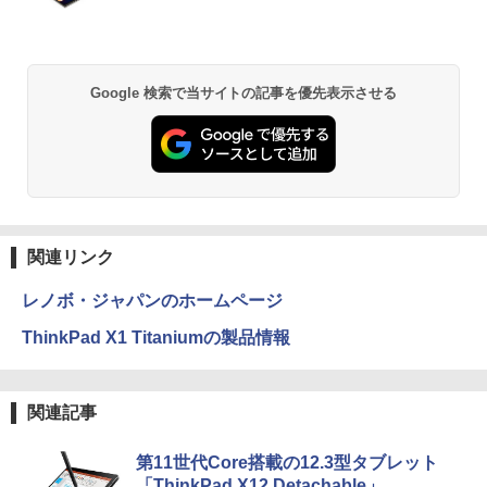
13.3インチ 良品 Lenovo ThinkPad X13
5
Gen2 Type-20XJ フルHD / Windows11/
高性能 AMD Ryzen 5-5650u/ 16GB/ 爆
速NVMe式256GB-SSD/ カメラ/ 無線Wi-
Fi6/ Office付き/ Win11【中古ノートパソ
Google 検索で当サイトの記事を優先表示させる
コン 中古パソコン 中古PC】税込送料無
料 あす楽対応 当日発送
￥34,990
関連リンク
レノボ・ジャパンのホームページ
ThinkPad X1 Titaniumの製品情報
関連記事
第11世代Core搭載の12.3型タブレット
「ThinkPad X12 Detachable」