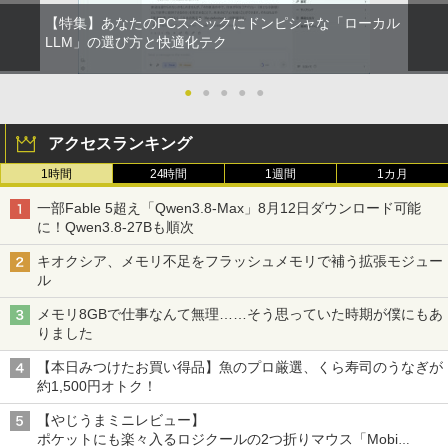
【特集】あなたのPCスペックにドンピシャな「ローカル
LLM」の選び方と快適化テク
●
●
●
●
●
アクセスランキング
1時間
24時間
1週間
1カ月
一部Fable 5超え「Qwen3.8-Max」8月12日ダウンロード可能
に！Qwen3.8-27Bも順次
キオクシア、メモリ不足をフラッシュメモリで補う拡張モジュー
ル
メモリ8GBで仕事なんて無理……そう思っていた時期が僕にもあ
りました
【本日みつけたお買い得品】魚のプロ厳選、くら寿司のうなぎが
約1,500円オトク！
【やじうまミニレビュー】
ポケットにも楽々入るロジクールの2つ折りマウス「Mobi