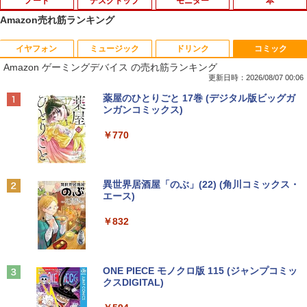
ノート
デスクトップ
モニター
本
Amazon売れ筋ランキング
イヤフォン
ミュージック
ドリンク
コミック
【期間限定★新品無線マウス付】中古ノ
ポイント10倍 中古パソコン デスクトッ
アンダーニンジャ（18） 【電子書籍】[
1
1
1
Amazon ゲーミングデバイス の売れ筋ランキング
ートパソコン Windows11 Office2019搭
プパソコン Windows 11【Office付】
花沢健吾 ]
載 15.6型 テンキー付き Celeron 第8世代
【Windows 11 Pro 64Bit搭載】DELL O
更新日時：2026/08/07 00:06
Core i3 Core i5 メモリ4GB/16GB SSD1
ptiplexシリーズ Core i5搭載/4G/新品SS
￥792
Anker Soundcore P40i オフホワイト
BRUCE WAYNE feat. Flo Milli, ATL Jacob
【Amazon.co.jp限定】 い・ろ・は・す 2L P
薬屋のひとりごと 17巻 (デジタル版ビッグガ
28GB～1TB Webカメラ DVD 無線LAN
D 120GB/DVD-ROM/送料無料【オプショ
[Explicit]
ET ラベルレス ×8本
ンガンコミックス)
店長おまかせPC 初期設定済 送料無料
ン色々有】
￥7,990
【中古】
￥250
￥1,112
￥770
￥24,800
￥9,999
熱帯魚・水草大図鑑 定番種から新種まで
2
￥6,600
Anker Soundcore P31i ブラック
BRUCE WAYNE feat. Flo Milli, ATL Jacob
by Amazon 天然水 ラベルレス 500ml ×24本
異世界居酒屋「のぶ」(22) (角川コミックス・
【エントリーでポイント100％還元のチ
2
[Explicit]
富士山の天然水 バナジウム含有 水 ミネラル
エース)
往復送料込！パソコンレンタルハイスペ
ャンス】GMKtec ミニpc G3 Pro Intel C
2
ウォーター ペットボトル 静岡県産 500ミリリ
￥5,990
ックモデルCore i7/16G/SSD/カメラ付き
ore i3 10110U 16GB DDR4 64GBまで増
ットル (Smart Basic)
￥250
￥832
（4週間延長）【Office2024セット】イ
設 512GB SSD M.2 2242 最大8TB Wind
ンストール済※この商品はレンタルで
ows11 Pro mini pc 4.1GHz WIFI6 BT5.
￥1,380
す。販売品ではありません。ご了承下さ
2 小型PC VESA対応 ミニパソコン 2画面
看護師・看護学生のためのレビューブッ
3
い。
高性能 みにpc nucbox 省エネ デスクト
ク 2027 [ 岡庭 豊 ]
ップPC
Anker Soundcore Liberty 5 アプリコットピ
On My Road (Stadium ver.)
ONE PIECE モノクロ版 115 (ジャンプコミッ
ンク
クスDIGITAL)
by Amazon 炭酸水 ラベルレス 500ml ×24本
￥14,300
￥6,930
強炭酸水 ペットボトル 500ミリリットル (Sm
￥66,248
￥250
art Basic)