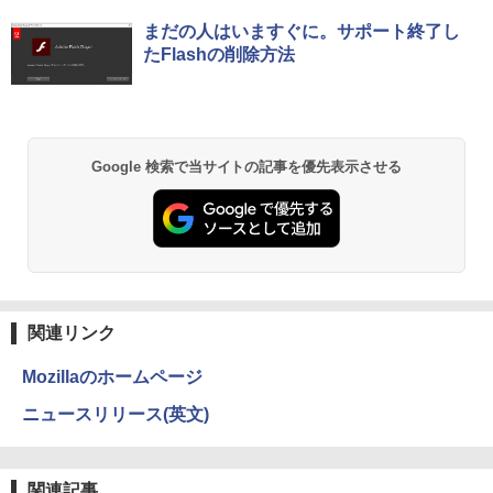
￥5,180
Anker Soundcore P40i オフホワイト
BRUCE WAYNE feat. Flo Milli, ATL Jacob
by Amazon 天然水 ラベルレス 500ml ×24本
薬屋のひとりごと 17巻 (デジタル版ビッグガ
まだの人はいますぐに。サポート終了し
[Explicit]
富士山の天然水 バナジウム含有 水 ミネラル
ンガンコミックス)
たFlashの削除方法
ウォーター ペットボトル 静岡県産 500ミリリ
￥7,990
ットル (Smart Basic)
￥250
￥770
まほうのにこにこおやつ [ まいのおやつ ]
2
￥1,380
￥1,650
Anker Soundcore P31i ブラック
BRUCE WAYNE feat. Flo Milli, ATL Jacob
異世界居酒屋「のぶ」(22) (角川コミックス・
Google 検索で当サイトの記事を優先表示させる
[Explicit]
エース)
【Amazon.co.jp限定】 い・ろ・は・す 2L P
ET ラベルレス ×8本
￥5,990
￥250
￥832
￥1,112
ちいかわ なんか小さくてかわいいやつ
3
（8） 【電子書籍】[ ナガノ ]
Anker Soundcore Liberty 5 ミッドナイトブ
On My Road (Stadium ver.)
ONE PIECE モノクロ版 115 (ジャンプコミッ
ラック
クスDIGITAL)
by Amazon 天然水ラベルレス 2L×9本
￥1,375
関連リンク
￥250
￥14,990
￥594
￥1,117
Mozillaのホームページ
ニュースリリース(英文)
【3千円以上送料無料】タッチペンで音が
4
【2026年アップグレード版】AOKIMI ワイヤ
On My Road (Stadium ver.)
HUNTER×HUNTER モノクロ版 39 (ジャンプ
聞ける!はじめてずかん1000 英語つき／
レスイヤホン bluetooth イヤホン V12 小型
コミックスDIGITAL)
小学館辞典編集部
by Amazon 炭酸水 ラベルレス 500ml ×24本
軽量 ブルートゥースHi-Fi 最大36時間再生 ぶ
強炭酸水 ペットボトル 500ミリリットル (Sm
￥250
関連記事