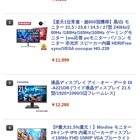
￥19,800
【楽天1位常連・超800冠獲得】黒/白 モ
2
【★最大100%ポイント】【新生活応援・
ニター 21.5 / 23.8 / 24.5 / 27型 240Hz/2
2
2026】【Office2019H&B】【DVD×テン
00Hz /180Hz/165Hz/100Hz ゲーミングモ
キー】富士通 LIFEBOOK A577/第7世代
ニター 1ms応答 pcモニター パソコン モ
Core i5/メモリ:4GB/8GB/16GB/SSD:12
ニター 非光沢 スピーカー内蔵 HDR/Free
8GB/256GB/512GB/1TB/Wi-fi/15.6型/Of
sync/VESA cocopar HG-238
fice/HDMI/USB3.0/中古PC 中古ノートパ
ソコン/Windows11/Windows10
￥11,999
￥14,999
液晶ディスプレイ アイ・オー・データ DI
3
-A221DB [ワイド液晶ディスプレイ 21.5
【★最大100%ポイント】【第4世代 Cor
型/1920×1080/3辺フレームレス]
3
ei7】富士通 LIFEBOOK/Core i7/メモリ:
8GB/16GB/SSD:256GB/512GB/1TB/15.
￥12,280
6型 液晶/Wi-fi/DVD/USB 3.0/Office/中古
パソコン/中古ノートパソコン/中古ノート
PC/Windows11
【P最大31.5%還元！】Minifire モニター
4
￥24,999
24インチ IPS 内蔵スピーカーディスプレ
イ100Hz FHD 1080P VGA ブルーライト