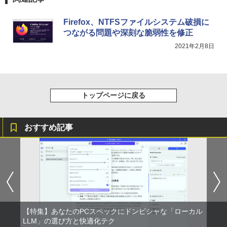
るーとゅーす コードレス ENCノイズキャン
art Basic)
￥572
￥5,478
セリング 自動ペアリング Type-C充電 マイク
付き 防水 タッチ式音量調整 スポーツ/通勤/通
￥1,625
Firefox、NTFSファイルシステム破損に
学/WEB会議(ホワイト)
つながる問題や深刻な脆弱性を修正
BUGS LIFE
スーパーの裏でヤニ吸うふたり 9巻 (デジタル
【特典】GIANNA HOMMES ISSUE05 co
5
￥1,964
2021年2月8日
版ビッグガンガンコミックス)
ver 山中柔太朗(B4サイズ両面ピンナッ
【Amazon.co.jp限定】 伊藤園 磨かれて、澄
プ)
みきった日本の水 2L 8本 ラベルレス [ ケース
￥250
] [ 水 ] [ ペットボトル ] [ 箱買い ] [ ストック
￥810
Xiaomi シャオミ REDMI Buds 8 Lite ワイヤ
] [ 水分補給 ]
￥2,200
レスイヤホン Bluetooth 5.4 ノイズキャンセ
リング ANC 36時間再生
￥998
トップページに戻る
￥3,480
おすすめ記事
【特集】あなたのPCスペックにドンピシャな「ローカル
LLM」の選び方と快適化テク