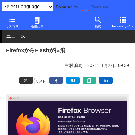
Powered by
Translate
PC Watch
ソフトウェア/アプリ
他ソフト/アプリ
その他
カテゴリ
過去記事
検索
Impressサイト
ニュース
FirefoxからFlashが抹消
中村 真司
2021年1月27日 09:39
リスト