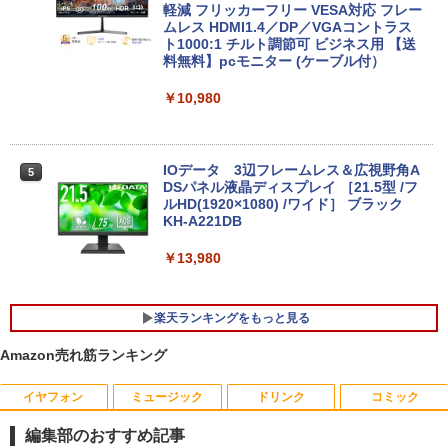
軽減 フリッカーフリー VESA対応 フレー
ムレス HDMI1.4／DP／VGAコントラス
【週末限定999円OFF！】 中古ノートパ
ト1000:1 チルト調節可 ビジネス用 【送
4
ソコン 中古パソコン 中古 Office付き バ
料無料】pcモニター (ケーブル付）
ッテリー良好 DVDマルチ 初心者向け 大
画面 ビジネス 仕事 訳あり Windows11
￥10,980
Pro NEC VersaPro VKT16XZG4 Core i5
8GB 15.6インチ 中古 パソコン ノートパ
ソコン
IOデータ 3辺フレームレス＆広視野角A
5
￥30,999
DSパネル液晶ディスプレイ ［21.5型 /フ
ルHD(1920×1080) /ワイド］ ブラック
KH-A221DB
【★最大100%ポイント】Lenovo Think
￥13,980
5
Pad L580/L590/第8世代 Core i5 /メモ
リ:8GB/16GB/32GB/SSD:256GB/512G
B/1TB/15.6型/Webカメラ/WIFI/無線LA
楽天ランキングをもっと見る
N/Bluetooth/HDMI/USB Type-C/中古 パ
ソコン 中古PC 中古ノートパソコン Win
Amazon売れ筋ランキング
dows11
￥31,800
イヤフォン
ミュージック
ドリンク
コミック
2026年8月発売 予約 mini ミニ 2026年9
1
月号 ミルク M!LK MILK
編集部のおすすめ記事