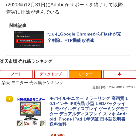
(2020年)12月31日にAdobeがサポートを終了して以降、
着実に排除が進んでいる。
関連記事
ついにGoogle ChromeからFlashが完
全削除。FTP機能も消滅
楽天市場 売れ筋ランキング
ノート
デスクトップ
モニター
本
楽天 モニター 売れ筋ランキング
更新日時：2026/08/08 22:00
レビュー投稿 5年保証｜MS Office 2024
モバイルモニター ミラーリング 高画質 1
1
1
H&B 搭載｜中古 ノートパソコン Windo
0.1インチ IPS液晶 小型 LEDバックライ
ws11 Office付｜スペック Core i5 第7世
ト モバイルディスプレイ ゲーミングモニ
代 メモリ 8GB 大容量 HDD 500GB テン
ター デュアルディスプレイ スマホ Andr
キー DVDドライブ搭載 CD DVD 再生可
oid iPhone iPad 1年保証 日本語説明書
｜中古パソコン 中古ノートパソコン 中古
送料無料
PC オフィス搭載
￥8,990