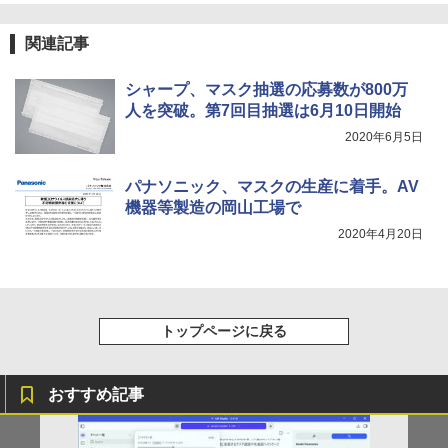
レスイヤホン bluetooth イヤホン V12 小型
コミックスDIGITAL)
by Amazon 炭酸水 ラベルレス 500ml ×24本
楽譜 吹奏楽J−POP 好きすぎて滅！〔Gra
4
軽量 ブルートゥースHi-Fi 最大36時間再生 ぶ
強炭酸水 ペットボトル 500ミリリットル (Sm
￥250
de 3〕／M！LK【沖縄・離島以外送料無
るーとゅーす コードレス ENCノイズキャン
art Basic)
￥572
料】
関連記事
セリング 自動ペアリング Type-C充電 マイク
付き 防水 タッチ式音量調整 スポーツ/通勤/通
￥1,625
￥5,940
学/WEB会議 6.0(オフホワイト)
シャープ、マスク抽選の応募数が800万
人を突破。第7回目抽選は6月10日開始
BUGS LIFE
スーパーの裏でヤニ吸うふたり 9巻 (デジタル
￥2,599
版ビッグガンガンコミックス)
コカ・コーラ やかんの麦茶 from 爽健美茶 ラ
2020年6月5日
ベルレス 650mlPET×24本
￥250
ふかふかダンジョン攻略記〜俺の異世界
5
￥810
転生冒険譚〜/ 20 【電子書籍】[ KAKER
Xiaomi シャオミ REDMI Buds 8 Lite ワイヤ
U ]
￥2,009
パナソニック、マスクの生産に着手。AV
レスイヤホン Bluetooth 5.4 ノイズキャンセ
機器等製造の岡山工場で
リング ANC 36時間再生
￥792
2020年4月20日
￥3,480
トップページに戻る
おすすめ記事