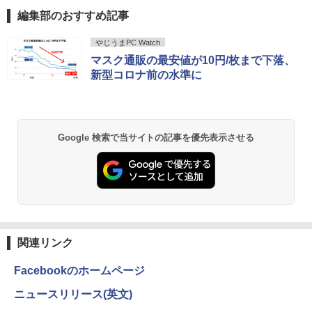
編
編集部のおすすめ記事
￥5,665
Anker Soundcore P40i オフホワイト
BRUCE WAYNE feat. Flo Milli, ATL Jacob
【Amazon.co.jp限定】 い・ろ・は・す 2L P
薬屋のひとりごと 17巻 (デジタル版ビッグガ
やじうまPC Watch
[Explicit]
ET ラベルレス ×8本
ンガンコミックス)
マスク通販の最安値が10円/枚まで下落、
￥7,990
新型コロナ前の水準に
￥250
￥1,112
￥770
町人Aは悪役令嬢をどうしても救いた
2
い〜どぶと空と氷の姫君〜 10【電子書
店共通特典イラスト付】 【電子書籍】[
Anker Soundcore P31i ホワイト
BRUCE WAYNE feat. Flo Milli, ATL Jacob
by Amazon 天然水 ラベルレス 500ml ×24本
異世界居酒屋「のぶ」(22) (角川コミックス・
目黒三吉 ]
Google 検索で当サイトの記事を優先表示させる
[Explicit]
富士山の天然水 バナジウム含有 水 ミネラル
エース)
ウォーター ペットボトル 静岡県産 500ミリリ
￥5,990
￥726
ットル (Smart Basic)
￥250
￥832
￥1,380
辺境の貧乏伯爵に嫁ぐことになったので
3
Anker Soundcore Liberty 5 ミッドナイトブ
On My Road (Stadium ver.)
ONE PIECE モノクロ版 115 (ジャンプコミッ
領地改革に励みます〜the letter from Bo
ラック
クスDIGITAL)
by Amazon 天然水ラベルレス 2L×9本
ule〜 5【電子書店共通特典イラスト
￥250
付】 【電子書籍】[ 深山じお ]
関連リンク
￥14,990
￥594
￥1,117
￥726
Facebookのホームページ
ニュースリリース(英文)
【2026年アップグレード版】AOKIMI ワイヤ
On My Road (Stadium ver.)
HUNTER×HUNTER モノクロ版 39 (ジャンプ