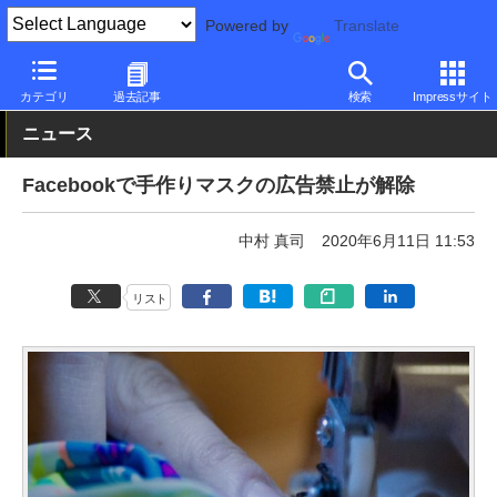
Powered by
Translate
PC Watch
市場
サービス
その他
カテゴリ
過去記事
検索
Impressサイト
ニュース
Facebookで手作りマスクの広告禁止が解除
中村 真司
2020年6月11日 11:53
リスト