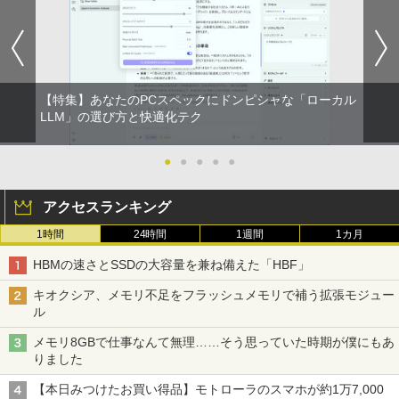
【特集】あなたのPCスペックにドンピシャな「ローカル
LLM」の選び方と快適化テク
●
●
●
●
●
アクセスランキング
1時間
24時間
1週間
1カ月
HBMの速さとSSDの大容量を兼ね備えた「HBF」
キオクシア、メモリ不足をフラッシュメモリで補う拡張モジュー
ル
メモリ8GBで仕事なんて無理……そう思っていた時期が僕にもあ
りました
【本日みつけたお買い得品】モトローラのスマホが約1万7,000