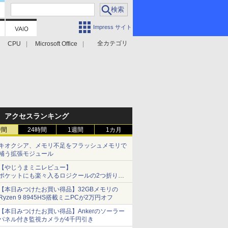
Impress サイト
全カテゴリ
CPU
Microsoft Office
アクセスランキング
時間
24時間
1週間
1カ月
キオクシア、メモリ不足をフラッシュメモリで
補う拡張モジュール
【やじうまミニレビュー】
ポケットにも楽々入るロジクールの2つ折りマ
ウス「Mobi Fold」。その気になるギミックと
【本日みつけたお買い得品】32GBメモリの
は？
Ryzen 9 8945HS搭載ミニPCが2万円オフ
【本日みつけたお買い得品】Ankerのソーラー
パネル付き監視カメラが4千円引き