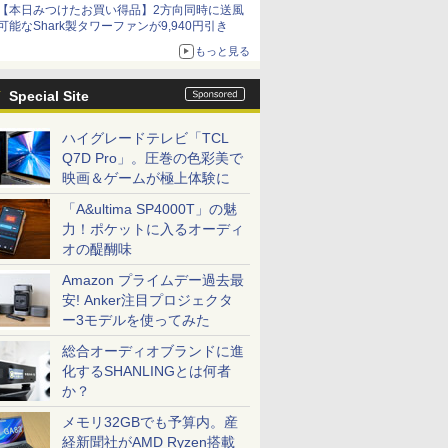
【本日みつけたお買い得品】2方向同時に送風
可能なShark製タワーファンが9,940円引き
もっと見る
Special Site
ハイグレードテレビ「TCL
Q7D Pro」。圧巻の色彩美で
映画＆ゲームが極上体験に
「A&ultima SP4000T」の魅
力！ポケットに入るオーディ
オの醍醐味
Amazon プライムデー過去最
安! Anker注目プロジェクタ
ー3モデルを使ってみた
総合オーディオブランドに進
化するSHANLINGとは何者
か？
メモリ32GBでも予算内。産
経新聞社がAMD Ryzen搭載