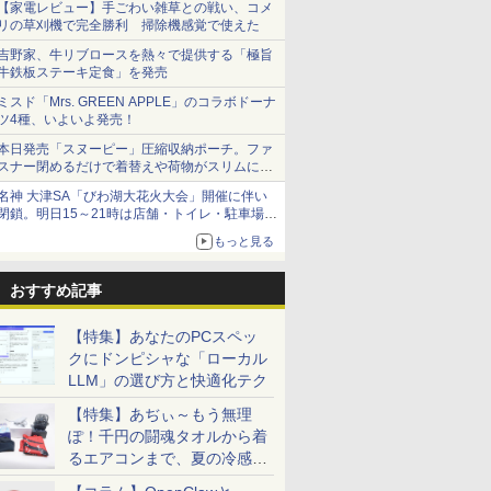
【家電レビュー】手ごわい雑草との戦い、コメ
リの草刈機で完全勝利 掃除機感覚で使えた
吉野家、牛リブロースを熱々で提供する「極旨
牛鉄板ステーキ定食」を発売
ミスド「Mrs. GREEN APPLE」のコラボドーナ
ツ4種、いよいよ発売！
本日発売「スヌーピー」圧縮収納ポーチ。ファ
スナー閉めるだけで着替えや荷物がスリムにま
とまる
名神 大津SA「びわ湖大花火大会」開催に伴い
閉鎖。明日15～21時は店舗・トイレ・駐車場の
利用不可
もっと見る
おすすめ記事
【特集】あなたのPCスペッ
クにドンピシャな「ローカル
LLM」の選び方と快適化テク
【特集】あぢぃ～もう無理
ぽ！千円の闘魂タオルから着
るエアコンまで、夏の冷感グ
ッズ一挙紹介