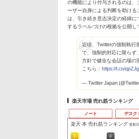
の機能により付与されるのは、
ーザー自身による判断を助ける
は、引き続き意志決定の経緯に
するラベルづけの根拠を公開し
近頃、Twitterの強制
で、強制的対応に限らず
方針で健全な会話の場の
こちら：
https://t.co/qpZJ
— Twitter Japan (@Twitte
楽天市場 売れ筋ランキング
ノート
デスク
楽天 本 売れ筋ランキング
更新日時
9
10
10
10
1
1
1
1
2
2
2
2