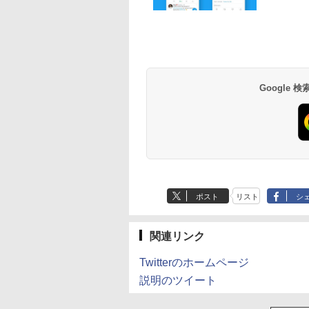
Anker Soundcore
BRUCE WAYNE feat.
by Amazon 天然水
薬屋のひとりごと 17
Anker Soundcore
BRUCE WAYNE feat
【Amazon.co.jp限
異世界居酒屋「の
P40i オフホワイト
Flo Milli, ATL Jacob
ラベルレス 500ml
巻 (デジタル版ビッグ
P31i ブラック
Flo Milli, ATL Jacob
定】 い・ろ・は・す
ぶ」(22) (角川コミッ
[Explicit]
×24本 富士山の天然
ガンガンコミックス)
[Explicit]
2L PET ラベルレス
クス・エース)
￥5,990
￥4,990
水 バナジウム含有 水
×8本
￥250
￥1,380
￥770
￥250
￥1,001
￥832
Google
ミネラルウォーター
ペットボトル 静岡県
産 500ミリリットル
(Smart Basic)
ポスト
リスト
シ
関連リンク
Twitterのホームページ
説明のツイート