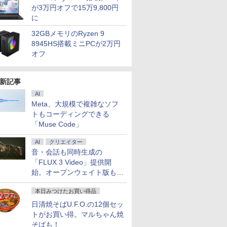
が3万円オフで15万9,800円
に
32GBメモリのRyzen 9
8945HS搭載ミニPCが2万円
オフ
新記事
AI
Meta、大規模で複雑なソフ
トもコーディングできる
「Muse Code」
AI
クリエイター
音・会話も同時生成の
「FLUX 3 Video」提供開
始。オープンウェイト版も計
画
本日みつけたお買い得品
日清焼そばU.F.O.の12個セッ
トがお買い得。マルちゃん焼
そばも！