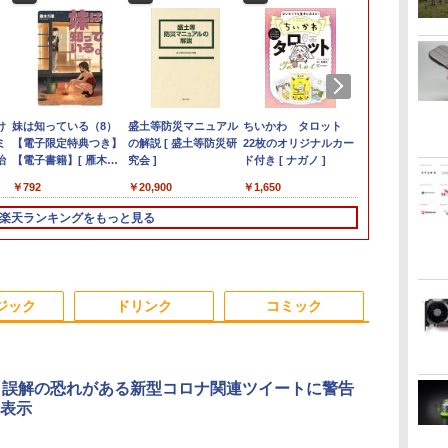
0
け
本日限定10倍
【★最大100%ポイン
【3年保証】モニター
妹は知っている（8）
2025年最新版 12型 パ
IOデータ 3辺フレー
盛土等防災マニュアル
【2025新発売！3年保
【大特価】中古 NEC
公式ショップ
ちいかわ タロット
【ポイント20倍】
【10世代Core
「30%クーポン
IOデータ USB
自分の思いを
ll
Uノ
ミ
+20％OFF+抽選で
ト】【新生活応援・
27インチ フルhd 高画
【電子限定特典つき】
ソコン 小型ノートPC
ムレス＆広視野角ADS
の解説 [ 盛土等防災研
証★Office搭載★新
Lavie N1565/C PC-
amadana 15.6インチ
22枚のオリジナルカー
LENOVO
リ16GB】Del
円」GEEKOM G
C(R)搭載液
る こどもア
治
10000P！美品 超軽量
2026】【マウス＋キー
質 100Hz VA ノングレ
【電子書籍】[ 雁木万
新品 office搭載
パネル液晶ディスプレ
究会 ]
品】デスクトップパソ
N1565CAL AMD
モバイルモニター ポー
ド付き [ ナガノ ]
THINKCENTRE M70Q
Latitude 55
ミニPC【法
レイ ［23.8型
図鑑 [ 樺沢 紫
0GB
軽量
約980gノートパソコン
ボード付属】HP 8300
ア 非光沢 スピーカー内
里 ]
windows11 Celeron
イ ［27型 /フル
コン 一体型PC 新品 第
Ryzen 7 5700U メモリ
タブルディスプレイ
TINY 11DU-S6QK00
代 Core i5 
る/Intelの安
HD(1920×108
￥32,800
￥32,800
￥16,800
￥792
￥34,800
￥18,500
￥20,900
￥48,800
￥34,800
￥19,800
￥1,650
￥57,200
￥37,400
￥154,900
￥19,980
￥1,650
 当
SONY VAIO PRO13 第
USDT/第3世代 Core i7/
蔵 ディスプレイ パソコ
Pentium N3700 最大
HD(1920×1080) /ワイ
13世代高性能CPU
8GB SSD512GB 15イ
15.6-Inch IPS Full HD
中古パソコン デスクト
NVMe SSD256
Ultra U9-18
ド / 100Hz
シス
10世代Corei5 1035G1
メモ
ンモニター PCモニタ
2.8GHz 360度画面回転
ド］ ブラック KH-
Intel Core i5 i7 デスク
ンチ フルHD
Portable Display：
ップ ミニPC
型 15.6インチ
DDR5+6TB
ク KH-C242
楽天ランキングをもっと見る
載
メモリ8GB 秒速起動
リ:8GB/16GB/SSD:256GB/512GB/1TB/DVD/USB3.0/DP/VGA/Wi-
ー フルハイビジョン 動
により タッチパネル対
A271DB
トップPC パソコン
Windows11 Home
DP10『極限まで削ぎ落
Windows 11 Pro Core
Windows11 P
USB4×2｜WiFi
SSD最大1TB 14型
fi/2画面出
画 液晶モニター 壁掛
応 8G SSD 512G
office付き
WEBカメラ 無線LAN
した、美しい形状と金
i5 中古PC パソコレ 3
カメラ 無線LAN
LAN｜SDカ
パ
FHD1920*1080高解像
力/Windows11/Windows10/Office/
DT-JF275S-B アイリス
Windows11 Webカメ
Windows11 23.8/27型
テンキー DVDマルチ 1
属の質感』見せるモニ
年保証 ポイント10-20
Fi6 Bluetoo
動画編集/3D
度 カメラ内蔵 ノートパ
中古 デスクトップ デス
オーヤマ *
ラ 5G WiFi Bluetooth
タッチスクリー IPS
年保証 レビュー特典：
ター【ドット抜け保証
倍
ー WPS Offi
用｜3年保証 mi
4
ソコン Windows11Pro
クトップPC
12インチノートパソコ
HDワイド液晶 USB3.0
WPS Office Bランク
1年付】
フィス ノー
16GB+1TB
ジック
ドリンク
コミック
無
5GWIFI/Bluetooth 最
ンOffice搭載
wifi対応 メモリ16GB
パソコン ノートパソコ
中古パソコン 
新
SSD1TB 初期設定済み
ン
【中古】
MicrosoftOffice2024
初心者向け
可 送料無料 中古PC
ter、誤解の恐れがある新型コロナ関連ツイートに警告
表示