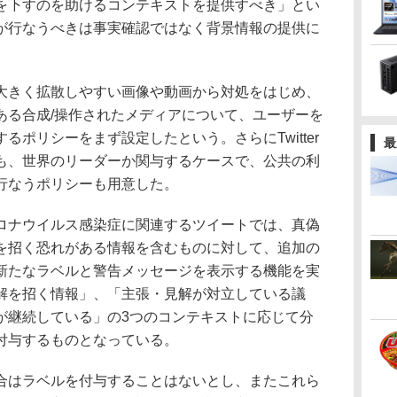
を下すのを助けるコンテキストを提供すべき」とい
が行なうべきは事実確認ではなく背景情報の提供に
きく拡散しやすい画像や動画から対処をはじめ、
ある合成/操作されたメディアについて、ユーザーを
ポリシーをまず設定したという。さらにTwitter
最
も、世界のリーダーか関与するケースで、公共の利
行なうポリシーも用意した。
ナウイルス感染症に関連するツイートでは、真偽
を招く恐れがある情報を含むものに対して、追加の
新たなラベルと警告メッセージを表示する機能を実
解を招く情報」、「主張・見解が対立している議
が継続している」の3つのコンテキストに応じて分
付与するものとなっている。
はラベルを付与することはないとし、またこれら