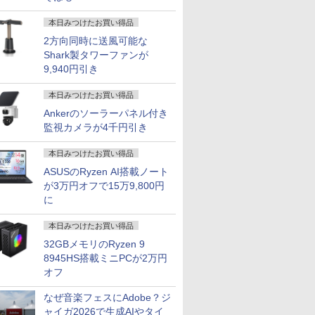
本日みつけたお買い得品
2方向同時に送風可能な
Shark製タワーファンが
9,940円引き
本日みつけたお買い得品
Ankerのソーラーパネル付き
監視カメラが4千円引き
本日みつけたお買い得品
ASUSのRyzen AI搭載ノート
が3万円オフで15万9,800円
に
本日みつけたお買い得品
32GBメモリのRyzen 9
8945HS搭載ミニPCが2万円
オフ
なぜ音楽フェスにAdobe？ジ
7
7
7
7
8
8
8
8
9
9
9
9
10
10
10
ャイガ2026で生成AIやタイ