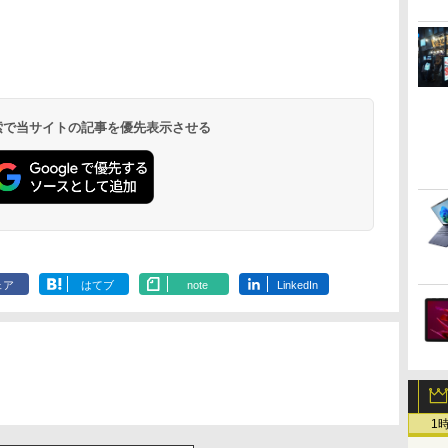
.
Anker Soundcore
On My Road
by Amazon 天然水
HUNTER×HUNTER
【2026年アップグレ
BUGS LIFE
コカ・コーラ やかん
スーパーの裏でヤニ
Xiaomi シャオミ
On My Road
by Amazon 炭酸水 ラ
ONE PIECE モノクロ
Liberty 5 ミッドナイ
(Stadium ver.)
ラベルレス 2L×9本
モノクロ版 39 (ジャ
ード版】AOKIMI ワ
の麦茶 from 爽健美
吸うふたり 9巻 (デジ
REDMI Buds 8 Lite ワ
(Stadium ver.)
ベルレス 500ml ×24本
版 115 (ジャンプコミ
￥250
トブラック
ンプコミックス
イヤレスイヤホン
茶 ラベルレス
タル版ビッグガンガ
イヤレスイヤホン
強炭酸水 ペットボトル
ックスDIGITAL)
￥250
￥1,117
￥250
DIGITAL)
bluetooth イヤホン
650mlPET×24本
ンコミックス)
Bluetooth 5.4 ノイズ
500ミリリットル
￥14,990
￥572
￥1,964
￥1,653
￥810
￥2,980
￥1,625
￥594
 検索で当サイトの記事を優先表示させる
V12 小型軽量 ブルー
キャンセリング ANC
(Smart Basic)
トゥースHi-Fi 最大
36時間再生
36時間再生 ぶるーと
ゅーす コードレス
ENCノイズキャンセ
リング 自動ペアリン
グ Type-C充電 マイ
ク付き 防水 タッチ式
音量調整 スポーツ/通
勤/通学/WEB会議(ホ
ェア
はてブ
note
LinkedIn
ワイト)
1