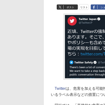
ポスト
リスト
シ
Twitter
は、危害を加える可能
いるラベル表示などの措置につ