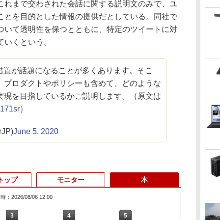
これまで交わされた会話に関する説明文のみで、ユ
ことを目的とした情報の提供だとしている。同社で
ついて透明性を保つとともに、特定のツイートに対
ていくという。
執行措置が話題になることが多くあります。そこ
、プロダクトやポリシーも含めて、どのような
実現を目指しているかご説明します。（原文は
g171sr
）
rJP)
June 5, 2020
トップ
モニター
本
：2026/08/06 12:00
3
3
3
3
4
4
4
4
5
5
5
5
6
6
6
6