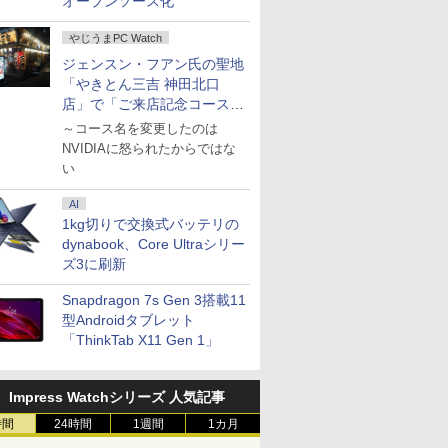
オープンソース化
やじうまPC Watch
ジェンスン・フアン氏の聖地
「やきとん三吉 神田北口
店」で「ご来店記念コース」
を娘と堪能
～コース名を変更したのは
NVIDIAに怒られたからではな
い
AI
1kg切りで交換式バッテリの
dynabook、Core Ultraシリー
ズ3に刷新
Snapdragon 7s Gen 3搭載11
型Androidタブレット
「ThinkTab X11 Gen 1」
Impress Watchシリーズ 人気記事
時間
24時間
1週間
1カ月