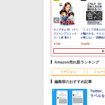
】 Dell
ラソン限定
,000円クーポン＋P
バル 25．4cm
【公式・メーカー直販・送料
【ポイント2倍&1500円
【エントリーで最大全
角川まんが学習シリー
新品ノートパソコン
【★最大100%ポイン
【公式・メーカー直
キングダム 80 （ヤン
中古パソコン HP
本日10倍！高性能第1
日本HP エイチピー
「こうして日本人だ
ン Dell
%OFF】中古 富士通
31.5%還元！】湾
−10 シンバル リズ
無料】デスクトップパソコン
オフ】【WEBカメラ＋
額ポイント還元｜8/11
ズ 日本の歴史 全16
VETESA Windows11
ト】パソコン修理サー
販・送料無料】モニタ
グジャンプコミック
ProDesk 400 G7 Sma
世代Core i7-10610
Series 3 Pro 324pf
が騙される」マスコ
FHD/ Core
EBOOK AH450/J
ーミングモニター
 4511005606983
office付き 新品 HP
フルHD】ノートパソコ
まで】 PHILIPS｜フィ
巻+別巻5冊定番セット
Office 2024付き イン
ビス、付属品【単品注
ー 新品 フルHD HP
ス） [ 原 泰久 ]
【Core
ートパソコン 中古
FHDモニター
が報じない「国際政
ア/ メモリ
 Ryzen 5 5500U
ディスプレイ 32イ
OmniDesk M02-0010jp
ン 中古パソコン 13.3イ
リップス PCモニター
[ 山本 博文 ]
テルCeleron 第13世代
文不可】
Series 3 Pro 324pv
i3(3.6GHz)/8GB/50
Dynabook G83 超
9U5J5UT#ABJ 【NE
,800
,980
,797
￥143,900
￥39,800
￥26,261
￥23,760
￥29,980
￥5,000
￥12,900
￥770
￥18,800
￥27,600
￥13,380
￥2,970
/ Windows
リ8GB
 フルHD 1080p
Windows11 Ryzen 5 8500G
ンチ SSD256GB メモ
ブラック
～第14世代 メモリ
23.8 インチFHD VA モ
HDD/Win11Pro】 HP
約779g メモリ最大
直】
/ Webカメラ/
D256GB 15インチ
Hz 1ms MPRT 曲
16GB 1TB マウス・キーボー
リ8GB Core i5-
32E1N3100LA/11 [31.5
8GB/16GB
ニター VA 23.8型 角度
社3ヶ月間保証 イオ
16GB 新品SSD1TB
/ パールホワ
D Windows11
500R VAパネル
ド付き 1年保証 転送不可 (型
1135G7 第11世代
型 /フル
SSD256GB/512B 14型
調整 VESA 100Hz 液晶
13.3インチ HDMI搭
me WEBカメラ 無
00:1コントラスト比
番:B87KYPA)
Microsoft Office付き
HD(1920×1080) /ワイ
14インチ FHD
HDMI VGA PS5
WEBカメラ5GWIFI
AN テンキー DVD
ptive Sync対応
Windows11 東芝
ド /75Hz]
1920x1080 Webカメラ
Nintendo Switch 3年
Bluetooth内蔵 中古
Amazon売れ筋ランキング
 FMVA450JW 1
R10対応 HDMI×2、
dynabook G83 中古
日本語キーボード搭載
保証 転送不可 (型番:
ソコン
証 レビュー特
×1、イヤホン端
PC パソコン 中古ノー
薄型 軽量 初心者 学生
9U5C1AA)
MicrosoftOffice202
イヤフォン
ミュー
PS Office Aラン
 H32S17F 3年保証
トPC SSD1TB メモリ
ビジネス 初期設定済み
可 Windows11 送料
パソコン ノートパ
16GB 軽量 薄型 ダイナ
新モデル ホワイト ピン
料 持ち運び便利
編集部のおすすめ記事
ン FUJITSU
ブック
ク シルバー
Twit
ラベルを