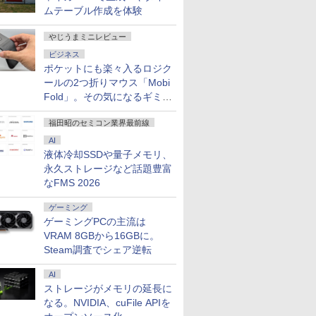
ムテーブル作成を体験
やじうまミニレビュー
ビジネス
ポケットにも楽々入るロジク
ールの2つ折りマウス「Mobi
 i5/メモ
で108,430
Type-
言葉にす
【Win11、Microsoft
IOデータ 広視野角
新完全マスター語彙 日
【本日限定10％OFF】
【1500円OFFクーポ
【新品】ASUS
タッチペンで音が聞け
【展示品・代引不可】 Dell
【マラソン限定
【2,000円クーポン＋P
シンバル 25．4cm
【公式・メーカ
【ポイント2
【エントリ
角川まんが
Fold」。その気になるギミッ
l
T13 Max AI
晶ディスプ
ウトプット
Office 2024 H&B搭
ADSパネル採用 USB
本語能力試験N4 [ 三好
N150/3500Uよりコスパ最強
ン】【テンキー+DVD
[VA27AQSEY] 27イン
る！ はじめてずかん
デスクトップパソコン Dell
10%OFF】中古 富士通
最大31.5%還元！】湾
CM−10 シンバル リズ
無料】デスクト
オフ】【W
額ポイント還
ズ 日本の
クとは？
10 第10世
人様に選ばれ
 / フル
苑 ]
載】13.3型 WEBカメラ
Type-C(R)搭載液晶デ
裕子 ]
【楽天1位連続受賞】NIPOGI
ドライブ+カメラ】ノー
チ 75Hz WQHD IPSモ
1000 英語つき はじめ
24 AD67 23.8型FHD/ Core
LIFEBOOK AH450/J
曲ゲーミングモニター
ム楽器 4511005606983
office付き 新品 
フルHD】
まで】 PH
巻+別巻5
福田昭のセミコン業界最前線
メモリ16GB
定性】Core
0) / ワイ
フルHD｜中古 ノート
ィスプレイ ［21.5型 /
mini pc AMD Ryzen 4300U
トパソコン 15.6インチ
ニター [2560 x
て図鑑1000 はじめての
i7-1355U 10コア/ メモリ
AMD Ryzen 5 5500U
液晶ディスプレイ 32イ
OmniDesk M02-
ン 中古パソ
リップス 
[ 山本 博文
￥39,800
￥21,290
￥1,320
￥55,800
￥34,800
￥23,800
￥5,478
￥149,800
￥49,800
￥24,980
￥11,797
￥143,900
￥39,800
￥26,261
￥23,760
GB 15.6
5H搭載 128GB
］ ブラッ
パソコン Windows11
フルHD(1920×1080) /
動作より安定 4C/4T 最大
SSD256GB メモリ8GB
1440(75Hz) /HDMI1.4
ずかん こども 子ども 0
16GB/ SSD 1TB/ Windows
メモリ8GB
ンチ フルHD 1080p
Windows11 Ryz
ンチ SSD2
ブラック
AI
 SSD拡張可能｜
SDB
Office 付き｜VAIO Pro
ワイド］ ブラック
3.7GHz Win11 Pro
Core i5 第10世代
/DisplayPort1.2 /VGA ]
歳 1歳 2歳 3歳 4歳 小学
11/ Office付き/ Webカメラ/
SSD256GB 15インチ
240Hz 1ms MPRT 曲
16GB 1TB マ
リ8GB Core
32E1N3100
液体冷却SSDや量子メモリ、
ro Web
7/BT5.4/2.5G
PG｜Core i5 第12世代
LCD-C221DB
16GB+512GB SSD ミニパソ
Microsoft Office付き
[送料無料]
館 タッチペン 図鑑 ず
デスクトップPC/ パールホワ
フルHD Windows11
面1500R VAパネル
ド付き 1年保証 
1135G7 
型 /フル
永久ストレージなど話題豊富
 Wi-
ード対応｜業務/
以降 1.30GHz メモリ
コン USB3.2×6 3画面 4K 高
Windows11 DELL
かん はじめて 英語 プ
イト
Home WEBカメラ 無
3500:1コントラスト比
番:B87KYPA)
Microsoft
HD(1920×
なFMS 2026
th テンキ
設計/サーバー運
8GB SSD 256GB｜中
速2.4G/5GWi-Fi BT4.2
Vostro 3590 中古ノー
レゼント クリスマス お
線LAN テンキー DVD
Adaptive Sync対応
Windows
ド /75Hz]
ce付き オ
ni pc
古パソコン 中古ノート
トパソコン PC パソコ
祝い 知育玩具 英語教育
マルチ FMVA450JW 1
HDR10対応 HDMI×2、
dynabook
ゲーミング
トパソコン
パソコン 中古PC レビ
ン 中古ノートPC 中古
年保証 レビュー特
DP×1、イヤホン端
PC パソコ
ゲーミングPCの主流は
90日保証
ュー投稿で5年間安心保
PC SSD1TB メモリ
典:WPS Office Aラン
KTC H32S17F 3年保証
トPC SSD
証
16GB 中古パソコン デ
ク パソコン ノートパ
16GB 軽
VRAM 8GBから16GBに。
ル
ソコン FUJITSU
ブック
Steam調査でシェア逆転
AI
ストレージがメモリの延長に
なる。NVIDIA、cuFile APIを