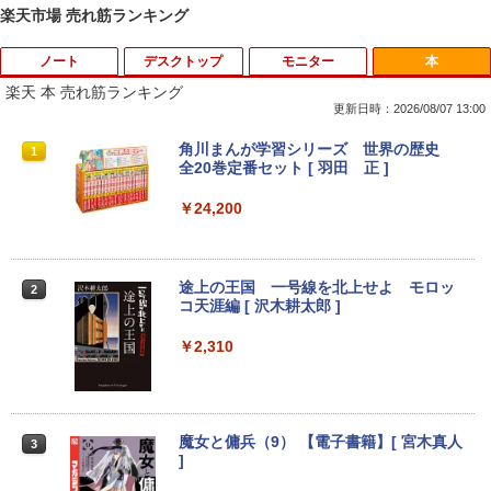
楽天市場 売れ筋ランキング
ノート
デスクトップ
モニター
本
楽天 本 売れ筋ランキング
更新日時：2026/08/07 13:00
【楽天1位常連】【新品】 2026年最新モ
HP EliteDesk800 G4 SFF オフィス付き
DELL デル・テクノロジーズ Dell Pro 2
角川まんが学習シリーズ 世界の歴史
1
1
1
1
デル ノートパソコン パソコン JIS 日本
Corei5-8500 / メモリ16GB / HDD500GB
3.8 ディスプレイ E2425HM 【法人限
全20巻定番セット [ 羽田 正 ]
語キーボード 第14世代CPU搭載 Windo
windows11 Pro 中古 デスクトップパソ
定】【NE直】
ws11 第13世代CPU搭載 14.1/15.6インチ
コン オプション変更可能（ 32GB / 64G
￥24,200
ワイド液晶 フルHD cpu N95/N5095/N34
B / M.2 SSD 512GB~1TB Windows10 O
￥12,700
50 メモリ 8GB 12GB 16GB 32GB SSD
S 選択可能）
128GB 256GB 512GB 1TB USB3.0 初期
設定済
￥28,800
途上の王国 一号線を北上せよ モロッ
2
Yoothi 互換品 11.6インチ ASUS B1100
コ天涯編 [ 沢木耕太郎 ]
2
￥33,680
B1100F B1100FKA BR1100 BR1100C B
R1100F BR1100FKA B1100FKA-BP135
￥2,310
Mouse Computer MPro-S230【第11世
4XA B1100FKA-BP0402RA 対応 1366x7
2
代Core i5 11400/メモリ16GB(DDR4)/SS
68 HD IPS LED LCD ディスプレイ タッ
【マラソンP5倍/10%オフクーポン】中古
D256GB/Win11Pro/HDMI/DP/MousePr
チスクリーン タッチ機能付き液晶パネル
2
ノートパソコン HP ProBook 450 G7 第
o】【中古/送料無料】※沖縄・離島を除
修理交換用液晶タッチパネル ベゼル付き
10世代 Core i5 メモリ16GB SSD256GB
く
魔女と傭兵（9） 【電子書籍】[ 宮木真人
3
Bluetooth HDMI カメラ Wi-Fi 15.6イン
￥13,800
]
チ Windows 11 Pro 送料無料 保証付き
￥34,980