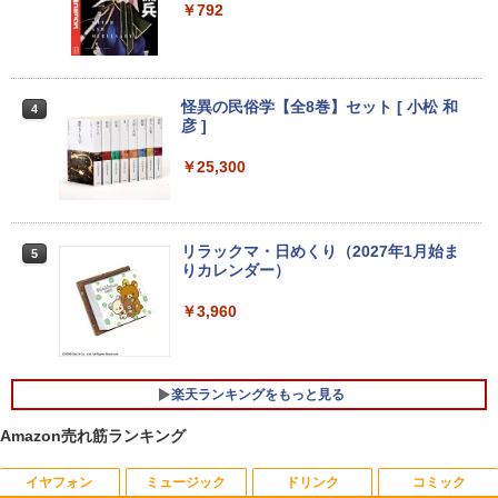
￥792
￥33,800
モニター 27インチ 144Hz FHD pcモニタ
3
【正規永久版Office付き】NiPoGi ミニp
ー フリッカーレス FullHD ブルーライト
3
c Intel N5030 最大3.1Hz mini pc Windo
カット ノングレア ディスプレイ HDMI 1
【★最大100%ポイント】【Office 2024
ws11 Pro 12GB+256GB SSD (4TB拡大
44hz pcモニター Adaptive-Sync ブラッ
怪異の民俗学【全8巻】セット [ 小松 和
3
4
H&B】【タッチパネル×360°回転】富士
可能) 4K 静音 高速熱放散 小型超軽量ミ
ク MAXZEN MJM27IC01 MJM27IC04-F
彦 ]
通 LIFEBOOK U9310/第10世代 Core i5/
ニパソコン豊富なインターフェース USB
144 マクスゼン
メモリ:8GB/M.2 NVMe:128GB/256GB/5
3.2/HDMI 2.0×2 高速2.4G/5GWi-Fi BT4.
￥25,300
12GB/1TB/Wi-fi/Bluetooth/13.3型/FHD/
2 省電力 小型パソコン
￥13,480
カメラ/USB-C/中古/ノートパソコン/タブ
レット/Windows11
￥39,980
リラックマ・日めくり（2027年1月始ま
5
￥35,800
＼本日限定500円値下げ／＼楽天1位！20
4
りカレンダー）
26年最新の超軽量超薄型／モバイルモニ
【ポイント10倍】美品 HP 400 G6 SF 9
ター 15.6インチ フルHD 4K 144Hz タッ
4
￥3,960
世代 Core i5 9500 メモリ8GB 16GB 32
チパネル バッテリー内蔵 無線接続 12モ
13.3インチ 良品 Lenovo ThinkPad X13
GB 新品M.2SSD256GB 512GB office付
デル選択 非光沢 IPSパネル Type-C HDM
4
Gen2 Type-20XJ フルHD / Windows11/
き デスクトップパソコン 中古パソコン P
I 軽量 薄型 リモートワーク ディスプレイ
高性能 AMD Ryzen 5-5650u/ 16GB/ 爆
C Windows11 pro Win11 3画面 PC 800
持ち運び ポータブルモニター
速NVMe式256GB-SSD/ カメラ/ 無線Wi-
600 G5 G4 モニタ セット オフィス 2024
楽天ランキングをもっと見る
Fi6/ Office付き/ Win11【中古ノートパソ
搭載 選択可 8世代 10世代 DELL 1311a
￥12,480
コン 中古パソコン 中古PC】税込送料無
Amazon売れ筋ランキング
料 あす楽対応 当日発送
￥35,860
イヤフォン
ミュージック
ドリンク
コミック
￥34,990
Dell Technologies P2422H プロフェッ