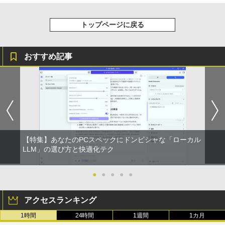
レスイヤホン bluetooth イヤホン V12 小型
コミックスDIGITAL)
by Amazon 炭酸水 ラベルレス 500ml ×24本
軽量 ブルートゥースHi-Fi 最大36時間再生 ぶ
強炭酸水 ペットボトル 500ミリリットル (Sm
￥250
るーとゅーす コードレス ENCノイズキャン
art Basic)
￥572
トップページに戻る
セリング 自動ペアリング Type-C充電 マイク
付き 防水 タッチ式音量調整 スポーツ/通勤/通
￥1,625
学/WEB会議(ホワイト)
おすすめ記事
BUGS LIFE
スーパーの裏でヤニ吸うふたり 9巻 (デジタル
￥1,964
版ビッグガンガンコミックス)
コカ・コーラ やかんの麦茶 from 爽健美茶 ラ
ベルレス 650mlPET×24本
￥250
￥810
Xiaomi シャオミ REDMI Buds 8 Lite ワイヤ
￥2,009
レスイヤホン Bluetooth 5.4 ノイズキャンセ
リング ANC 36時間再生
￥2,980
【特集】あなたのPCスペックにドンピシャな「ローカル
LLM」の選び方と快適化テク
●
●
●
●
●
アクセスランキング
1時間
24時間
1週間
1カ月