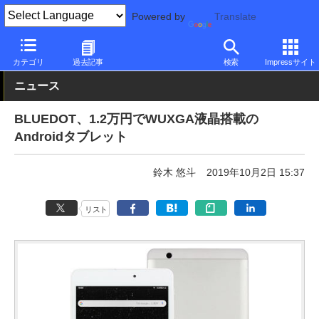
Powered by
Translate
PC Watch
パソコン/タブレット/スマートフォン
タブレット
An
カテゴリ
過去記事
検索
Impressサイト
ニュース
BLUEDOT、1.2万円でWUXGA液晶搭載の
Androidタブレット
鈴木 悠斗
2019年10月2日 15:37
リスト