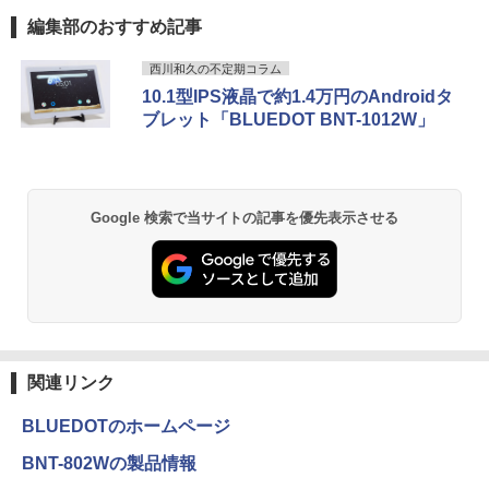
5
ショナルシリーズ 23.8インチワイドモニ
編集部のおすすめ記事
【中古】富士通 ESPRIMO D588 整備済
タ / 1920×1080 / HDMI、VGA、Display
5
み品 第9世代 Intel Core i3-9100 / Core i
Port / ブラック（スタンド一部:シルバ
Anker Soundcore P40i オフホワイト
BRUCE WAYNE feat. Flo Milli, ATL Jacob
【Amazon.co.jp限定】 い・ろ・は・す 2L P
薬屋のひとりごと 17巻 (デジタル版ビッグガ
西川和久の不定期コラム
【中古】【極軽極薄】東芝 dynabook G
5-9500 デスクトップPC メモリ8GB M.2
ー）中古モニター 送料無料 3か月保証付
5
[Explicit]
ET ラベルレス ×8本
ンガンコミックス)
83 13.3型FHD(1920x1080)液晶 第11世
SSD256GB DVD Office2021 Windows1
き0830-1
10.1型IPS液晶で約1.4万円のAndroidタ
￥7,990
代Core i5/ 8GB / SSD256GB / Webカメ
1Pro DVI-D DisplayPort パソコン単体
ブレット「BLUEDOT BNT-1012W」
￥250
￥1,112
￥770
ラ内蔵 / USB Type-C / HDMI / 無線LAN
￥14,800
Bluetooth / Win11 Pro搭載 /Office 202
￥21,800
4 H&B / Aランク
Anker Soundcore P31i ブラック
BRUCE WAYNE feat. Flo Milli, ATL Jacob
by Amazon 天然水 ラベルレス 500ml ×24本
異世界居酒屋「のぶ」(22) (角川コミックス・
￥38,500
Google 検索で当サイトの記事を優先表示させる
[Explicit]
富士山の天然水 バナジウム含有 水 ミネラル
エース)
ウォーター ペットボトル 静岡県産 500ミリリ
￥5,990
ットル (Smart Basic)
￥250
￥832
￥1,380
Anker Soundcore Liberty 5 ミッドナイトブ
On My Road (Stadium ver.)
ONE PIECE モノクロ版 115 (ジャンプコミッ
ラック
クスDIGITAL)
by Amazon 天然水ラベルレス 2L×9本
￥250
関連リンク
￥14,990
￥594
￥1,117
BLUEDOTのホームページ
BNT-802Wの製品情報
【2026年アップグレード版】AOKIMI ワイヤ
On My Road (Stadium ver.)
HUNTER×HUNTER モノクロ版 39 (ジャンプ