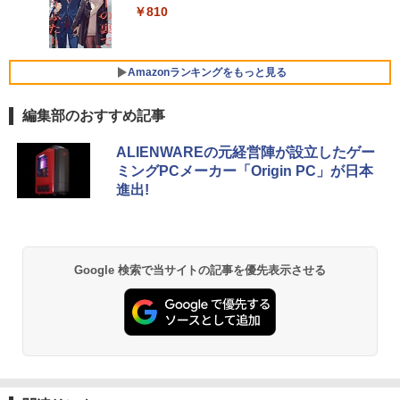
11 Pro Office搭載 日本語キーボード メ
ディスプレイ (ブラック, 11.6)
￥810
￥792
モリ 8GB SSD 128GB 256GB 512GB 1
Xiaomi シャオミ REDMI Buds 8 Lite ワイヤ
￥2,009
TB Webカメラ WiFi Bluetooth 選べる
レスイヤホン Bluetooth 5.4 ノイズキャンセ
￥9,280
カラー 14型 薄型 軽量 初心者 学習向け P
リング ANC 36時間再生
C ピンク シルバー 最短当日出荷
Amazonランキングをもっと見る
￥3,480
￥29,800
【お買い物マラソ開催中！P最大31.5%還
5
編集部のおすすめ記事
元】5年保証/Type-C/100Hz 24インチ モ
ニター USB-C IPSパネル スピーカー内蔵
HDR10 Adaptive Sync VESA対応 チル
ALIENWAREの元経営陣が設立したゲー
超軽量 フルHD｜富士通 U939｜中古ノー
ト調整可 オフィス用PCモニター フレー
5
ミングPCメーカー「Origin PC」が日本
トパソコン Windows11 office付き｜Co
ムレス Type-C/HDMIポート 高画質 FHD
進出!
re i5 第8世代｜メモリ 8GB SSD 256GB
フルHD 液晶モニター Minifire MF24X3C
｜フルHD｜中古ノートパソコン 軽量｜
モバイルPC｜Fujitsu｜ノートパソコン
￥11,999
｜ノートPC｜中古パソコン｜パソコン｜
中古PC
Google 検索で当サイトの記事を優先表示させる
￥29,800