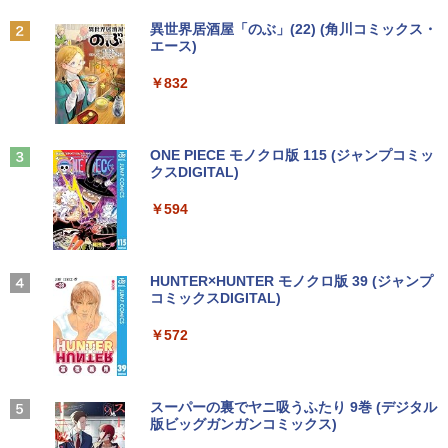
【新古品】2026年福袋 ノートパソコン
【良い】送料無料 TF: PHILIPS / フィ
2
2
Windows11 ノートPC 14インチノート
リップス 23.8型 ワイド HDMI 24インチ
￥2,500
Anker Soundcore P31i ブラック
BRUCE WAYNE feat. Flo Milli, ATL Jacob
by Amazon 天然水 ラベルレス 500ml ×24本
異世界居酒屋「のぶ」(22) (角川コミックス・
パソコン 4GB 64GB パソコンOffice搭載
液晶モニター 243V7Q フルHD(1920x10
[Explicit]
富士山の天然水 バナジウム含有 水 ミネラル
エース)
薄型ノートPC インテルCeleron 第11世
80) スピーカー搭載 動作良品 中古
ウォーター ペットボトル 静岡県産 500ミリリ
￥5,990
代 日本語キーボードデュアル USB3.0 WI
【3ケ月保証】
ットル (Smart Basic)
￥250
￥832
FI Bluetooth テレワーク応援 初心者向
け
￥6,480
￥1,380
機動警察パトレイバーシバシゲオ×ぴあ
3
￥21,800
（ぴあMOOK）
Anker Soundcore Liberty 5 ミッドナイトブ
On My Road (Stadium ver.)
ONE PIECE モノクロ版 115 (ジャンプコミッ
ラック
クスDIGITAL)
by Amazon 天然水ラベルレス 2L×9本
￥1,925
モバイルモニター 15.6インチ InnoView
3
￥250
モバイルディスプレイ 自立型 1920*1080
￥14,990
￥594
￥1,117
【1500円OFFクーポン】【訳アリ】【W
FHD ポータブルモニター IPS液晶パネル
3
EBカメラ＋フルHD】ノートパソコン 中
薄型 軽量 持ち運び 壁掛けに対応 Switc
古パソコン 13.3インチ SSD256GB メモ
h/PS3/PS4/PS5/Xbox One/PC/スマホ/U
リ8GB Core i5-1135G7 第11世代 Micro
SBType-C/標準HDMI対応【選べる種
高校野球神奈川グラフ（2026） 第108回
4
soft Office付き Windows11 東芝 dyna
類】タッチ/ケース付き/4Kタイプ
【2026年アップグレード版】AOKIMI ワイヤ
On My Road (Stadium ver.)
HUNTER×HUNTER モノクロ版 39 (ジャンプ
全国高校野球選手権神奈川大会 [ 神奈川
book G83 中古 PC パソコン ノートPC S
レスイヤホン bluetooth イヤホン V12 小型
コミックスDIGITAL)
新聞社 ]
by Amazon 炭酸水 ラベルレス 500ml ×24本
SD1TB メモリ16GB 軽量 薄型 ダイナブ
軽量 ブルートゥースHi-Fi 最大36時間再生 ぶ
強炭酸水 ペットボトル 500ミリリットル (Sm
￥8,980
￥250
ック
るーとゅーす コードレス ENCノイズキャン
art Basic)
￥572
￥2,200
セリング 自動ペアリング Type-C充電 マイク
付き 防水 タッチ式音量調整 スポーツ/通勤/通
￥29,800
￥1,625
学/WEB会議(ホワイト)
11.6インモバイルモニターIPS小型ディス
4
プレイ 1366x768 防眩光 薄型 軽量USB
BUGS LIFE
スーパーの裏でヤニ吸うふたり 9巻 (デジタル
魔女と傭兵（9） 【電子書籍】[ 宮木真人
5
￥1,964
Type-C HDMIサブモニター スピーカー内
版ビッグガンガンコミックス)
]
コカ・コーラ やかんの麦茶 from 爽健美茶 ラ
ノートパソコン 14インチ 新品 Windows
蔵Rasp PI5 /PC/Macなど対応ポータブル
ベルレス 650mlPET×24本
4
￥250