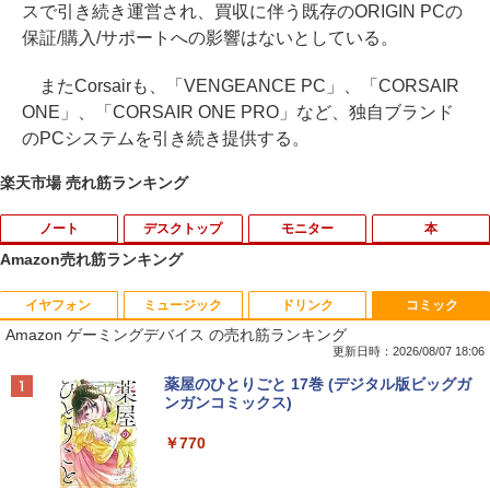
スで引き続き運営され、買収に伴う既存のORIGIN PCの
保証/購入/サポートへの影響はないとしている。
またCorsairも、「VENGEANCE PC」、「CORSAIR
ONE」、「CORSAIR ONE PRO」など、独自ブランド
のPCシステムを引き続き提供する。
楽天市場 売れ筋ランキング
ノート
デスクトップ
モニター
本
Amazon売れ筋ランキング
イヤフォン
ミュージック
ドリンク
コミック
Amazon(アマゾン) タブレットPC New F
PHILIPS/フィリップス 241V8/11 / 23.8型
なぜ、あの人のがんは消えたのか？
1
1
1
Amazon ゲーミングデバイス の売れ筋ランキング
ire Max 11(2023年発売) グレー B0B2SD
ワイド 液晶ディスプレイ FullHD/HDMI
8BVX ［11型 /Wi-Fiモデル /ストレージ：
ケーブル標準添付【中古/送料無料】※沖
更新日時：2026/08/07 18:06
￥3,828
64GB］ B0B2SD8BVX [振込不可]
縄、離島を除く
Anker Soundcore P40i ブラック
BRUCE WAYNE feat. Flo Milli, ATL Jacob
【Amazon.co.jp限定】 い・ろ・は・す 2L P
薬屋のひとりごと 17巻 (デジタル版ビッグガ
[Explicit]
ET ラベルレス ×8本
ンガンコミックス)
￥19,980
￥5,500
￥7,990
￥250
￥1,112
￥770
トランスフォーマーFANBOOK 2026
2