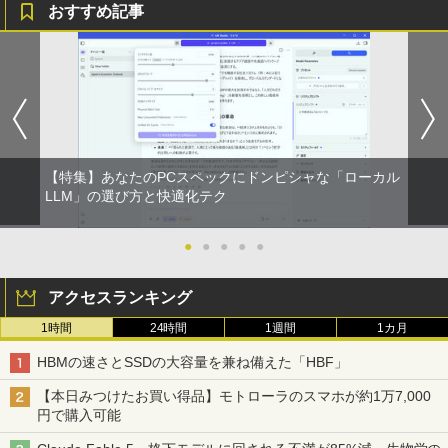
おすすめ記事
【特集】あなたのPCスペックにドンピシャな「ローカル
LLM」の選び方と快適化テク
●
●
●
●
●
アクセスランキング
1時間
24時間
1週間
1カ月
HBMの速さとSSDの大容量を兼ね備えた「HBF」
【本日みつけたお買い得品】モトローラのスマホが約1万7,000
円で購入可能