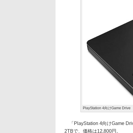
PlayStation 4向けGame Drive
「PlayStation 4向けGame Dr
2TBで、価格は12,800円。