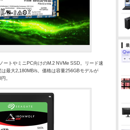
最
薄型ノートやミニPC向けのM.2 NVMe SSD。リード速
度は最大2,180MB/s。価格は容量256GBモデルが
80円。