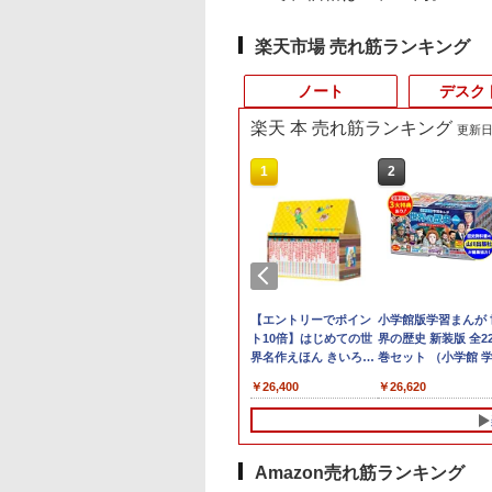
楽天市場 売れ筋ランキング
ノート
デスク
楽天 本 売れ筋ランキング
更新日時
10
10
10
1
1
1
1
2
2
2
2
ュー投稿 5年保証
ll 液晶モニター 23イ
天・Amazon限定
良品 フルHD 13.3イン
ゲーミングモニター
【楽天ブックス限定特
【中古・軽量SSD搭
ミニPC Dell HP
バッファロー
【エントリーでポイン
8月5日限定10倍＆抽
22inch液晶 PCフル
小学館版学習まんが 
エレコム モニター
 Office 2024
P2319H IPSパネ
小林千晃デビュー
チ Lenovo ThinkPad
23.8インチ PCモニタ
典】椛島光 2nd写真集
載】新生活応援 新春 ノ
Lenovo 高速CPU 第8
BUFFALO USB ハブ
ト10倍】はじめての世
10000P！｜お得3点
ット【WPS Office ×
界の歴史 新装版 全2
ム補強プレート 固
B 搭載｜中古ノート
フルHD HDMI 画面
周年記念写真集
X13 Gen1 (Type-
ー 100Hz 1920×1080
Ortensia(プレミアムス
ートパソコン 中古 パソ
世代 Corei3/i5-8500T
USB2.0 バスパワー 4ポ
界名作えほん きいろい
ット富士通 LIFEBO
Windows11搭載済機
巻セット （小学館 
(クランプ式/グロメ
コン Windows11
 高さ調整 中古デ
iamore メイキング
20UG) / Windows11/
FHD 1080p 5ms応答
テッカー) [ 椛島 光 ]
コン NEC VersaPro
メモリ最大16GB
ート ブラック
えほんのおうち 40巻セ
シリーズ ノートパソ
種】機種おまかせ 第
まんがシリーズ） [ 
ト式 対応) 傷防止 
,800
,800
600
￥30,990
￥10,899
￥3,850
￥13,800
￥17,888
￥734
￥26,400
￥16,800
￥26,999
￥26,620
￥1,687
fice付｜テンキー
プレイ
D付き限定表紙版販
高性能 AMD Ryzen 5-
薄型 液晶ディスプレイ
VB-1 12.5型 訳あり 第6
SSD1TB 二画面デュア
BSH4U25BK【Windows/Mac
ット
ンアウトレット 第八
世代以上 Corei3 メ
学館 ]
ク保護 保護シート
 搭載｜Core i5 第
4650u/ 16GB/ 爆速
ノングレア 非光沢 VA
世代Core i3
ル アウトレット オフィ
対応】
代Corei3 i5 DVD/テ
リ8GB 新品SSD256
ブラック DPA-
代 メモリ 8GB SSD
NVMe式256GB-SSD/
simplus シンプラス
SSD128GB
ス付き 最新
キー/カメラ選べる 
無線LAN/キーボード
RP01BK
6GB｜店長厳選
カメラ/ 無線Wi-Fi6/
SP-NMT23【送料無
Windows11＋
MSOffice2024可
面15型 Windows11
マウス/cam/DVD 中
ovo ThinkPad
Office付き Win11【中
料】【レビューでモニ
Office2019 180日保証
Win11Pro 中古パソコ
大メモリ32GB新品
パソコン 中古デスク
Amazon売れ筋ランキング
6型 Bluetooth Wi-
古ノートパソコン 中古
タークリーナープレゼ
送料無料 Office付き
ンデスクトップパソコ
SSD2TB オフィス付
ップ デスクトップ 