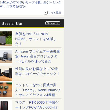
GMKtecのRTX 50シリーズ搭載小型ゲーミング
PC、日本でも発売へ
もっと見る
Special Site
鳥肌ものの「DENON
HOME」サウンドを体感し
た！
Amazon プライムデー過去最
安! Anker注目プロジェクタ
ー3モデルを使ってみた
性能の良いお得な中古PC情
報はこのページでチェック！
エントリーなのに脅威の実
力!「Osprey」Noble Audioワ
イヤレスイヤフォン4機種を
一気に聴く
マウス、RTX 5060 Ti搭載ゲ
ーミングPCが7万5,000円オ