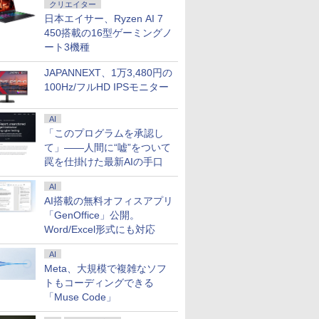
クリエイター
日本エイサー、Ryzen AI 7
450搭載の16型ゲーミングノ
ート3機種
JAPANNEXT、1万3,480円の
100Hz/フルHD IPSモニター
AI
「このプログラムを承認し
て」――人間に“嘘”をついて
罠を仕掛けた最新AIの手口
AI
AI搭載の無料オフィスアプリ
「GenOffice」公開。
Word/Excel形式にも対応
AI
Meta、大規模で複雑なソフ
トもコーディングできる
「Muse Code」