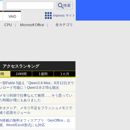
Impress サイト
全カテゴリ
CPU
Microsoft Office
アクセスランキング
時間
24時間
1週間
1カ月
一部Fable 5超え「Qwen3.8-Max」8月12日ダウ
ンロード可能に！Qwen3.8-27Bも順次
メモリ8GBで仕事なんて無理……そう思ってい
た時期が僕にもありました
キオクシア、メモリ不足をフラッシュメモリで
補う拡張モジュール
AI搭載の無料オフィスアプリ「GenOffice」公
開。Word/Excel形式にも対応