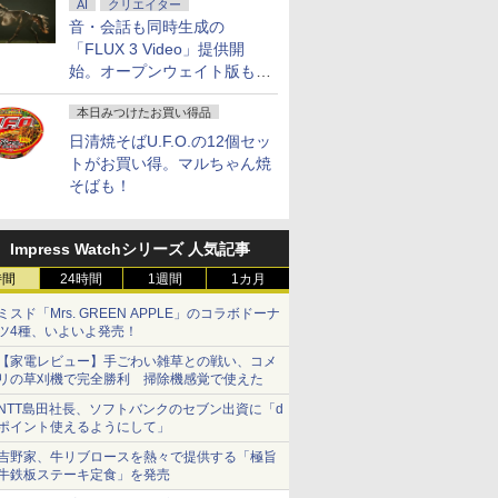
AI
クリエイター
音・会話も同時生成の
「FLUX 3 Video」提供開
始。オープンウェイト版も計
画
本日みつけたお買い得品
日清焼そばU.F.O.の12個セッ
トがお買い得。マルちゃん焼
そばも！
Impress Watchシリーズ 人気記事
時間
24時間
1週間
1カ月
ミスド「Mrs. GREEN APPLE」のコラボドーナ
ツ4種、いよいよ発売！
【家電レビュー】手ごわい雑草との戦い、コメ
リの草刈機で完全勝利 掃除機感覚で使えた
NTT島田社長、ソフトバンクのセブン出資に「d
ポイント使えるようにして」
吉野家、牛リブロースを熱々で提供する「極旨
牛鉄板ステーキ定食」を発売