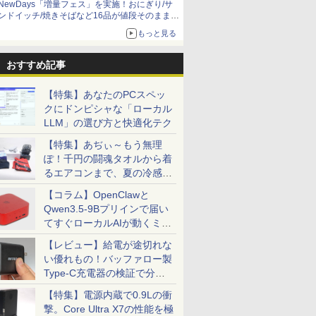
NewDays「増量フェス」を実施！おにぎり/サ
ンドイッチ/焼きそばなど16品が値段そのままで
ボリュームアップ
もっと見る
おすすめ記事
【特集】あなたのPCスペッ
クにドンピシャな「ローカル
7
7
7
8
8
8
9
9
9
10
10
10
LLM」の選び方と快適化テク
【特集】あぢぃ～もう無理
ぽ！千円の闘魂タオルから着
るエアコンまで、夏の冷感グ
ッズ一挙紹介
【コラム】OpenClawと
性能第10
ムス 厳選
7） 【電
ノートパソコン 14イン
【選べる2色 コスパ抜
ちいかわ なんか小さ
MS Office 2024 H&B
モバイルモニター
スター・ウォーズ／マ
レビュー投稿 5年保証
Dell 液晶モニター 23イ
【楽天・Amazon限定
良品 フルHD
ゲーミング
【楽天ブッ
Qwen3.5-9Bプリインで届い
10610Uノ
 21.5
昌平 ]
チ 新品 Windows11
群】モバイルモニター
くてかわいいやつ（2）
搭載｜14型 WEBカメ
HAILESI S123N 12.3イ
ンダロリアン公式ビジ
｜MS Office 2024
ンチ P2319H IPSパネ
版】小林千晃デビュー
チ Lenovo
23.8イン
典】椛島光
てすぐローカルAIが動くミニ
 中古
ド
Pro Office搭載 日本語
15.6インチ フルHD
なんか楽しくて開ける
ラ 指紋認証 搭載モデル
ンチ 1920x1280
ュアルガイド [ パブ
H&B 搭載｜中古ノート
ル フルHD HDMI 画面
10周年記念写真集
X13 Gen1 
ー 100Hz 1
Ortensi
PC「SER9 Pro」
G83 超軽量
 FULL
キーボード メモリ
100%sRGB 非光沢IPS
絵本付き特装版 （講談
｜中古 ノートパソコン
Switch2ドック不要
ロ・ヒダルゴ ]
パソコン Windows11
回転 高さ調整 中古デ
Chiamore メイキング
20UG) / W
FHD 108
テッカー) [
【レビュー】給電が途切れな
￥29,800
￥8,999
￥1,980
￥29,800
￥9,999
￥6,600
￥29,800
￥10,800
￥6,600
￥30,990
￥10,899
￥3,850
リ最大
大手メー
8GB SSD 128GB
パネル Type-C対応
社キャラクターズA） [
Windows11 Office 付
OTG対応 3:2比率
Office付｜テンキー
ィスプレイ
DVD付き限定表紙版販
高性能 AMD 
薄型 液晶
い優れもの！バッファロー製
D1TB
/HP/NEC
256GB 512GB 1TB
miniHDMI VESA対応
ナガノ ]
き｜Dell Latitude 5400
100％sRGB広色域 高
DVD 搭載｜Core i5 第
売
4650u/ 1
ノングレア 
Type-C充電器の検証で分か
DMI搭載
ク デュア
Webカメラ WiFi
650g/889g 2色から選
｜Core i5 第8世代 以降
輝度300nit HDR対応
7世代 メモリ 8GB SSD
NVMe式25
simplus
ったこと
WIFI
itch
Bluetooth 選べるカラ
択可能 モニター サブデ
1.60GHz 4コア 8スレ
フルHD モバイルディ
256GB｜店長厳選
カメラ/ 無線
SP-NMT
【特集】電源内蔵で0.9Lの衝
内蔵 中古パ
応 【整備済
ー 14型 薄型 軽量 初心
ィスプレイ テレワーク
ッド メモリ 8GB SSD
スプレイ ポータブルモ
Lenovo ThinkPad
Office付き
料】【レビ
撃。Core Ultra X7の性能を極
者 学習向け PC ピンク
在宅勤務 UPERFECT
256GB｜中古パソコン
ニター 軽量 自立型 ス
15.6型 Bluetooth Wi-
古ノートパ
タークリー