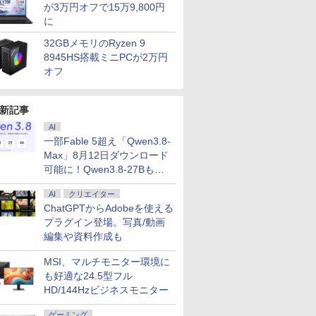
が3万円オフで15万9,800円
に
32GBメモリのRyzen 9
8945HS搭載ミニPCが2万円
オフ
新記事
AI
一部Fable 5超え「Qwen3.8-
Max」8月12日ダウンロード
可能に！Qwen3.8-27Bも順
次
AI
クリエイター
ChatGPTからAdobeを使える
プラグイン登場。写真/動画
編集や資料作成も
MSI、マルチモニター環境に
も好適な24.5型フル
HD/144Hzビジネスモニター
ゲーミング