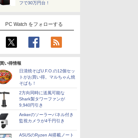
フで30万円台！
PC Watch をフォローする
買い得情報
日清焼そばU.F.O.の12個セッ
トがお買い得。マルちゃん焼
そばも！
2方向同時に送風可能な
Shark製タワーファンが
9,940円引き
Ankerのソーラーパネル付き
監視カメラが4千円引き
ASUSのRyzen AI搭載ノート