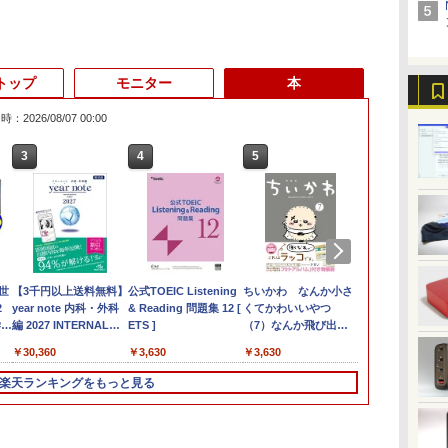
トップ
モニター
本
：2026/08/07 00:00
3
3
3
3
4
4
4
4
5
5
5
5
6
6
6
選
セ
世
アー
【在庫処分 訳あり】 中
【エントリーでポイン
【3千円以上送料無料】
中古モニター | 液晶デ
MS限定クーポンあり!
ファンレス 業務用 ミ
Philips フィリップス
公式TOEIC Listening
【最新Office2024】中
Khadas Mind 2 ミニ
Dell モニター 19インチ
ちいかわ なんか小さ
本日10倍！高
アースドリー
九条の大罪（1
セ
2
定
古ノートパソコン 第10
ト100％還元のチャン
year note 内科・外科
ィスプレイ | PHILIPS |
【Win11正式対応】
ニpc 【 Intel Core I3 /
240B4QPYEB 24イン
& Reading 問題集 12 [
古ノートパソコン 第8
PC｜intel Core Ultra 7
P1917S IPSパネル
くてかわいいやつ
世代Core i7-
おまかせモニター
子書籍】[ 真鍋
OK
学習
ッ
世代 Core i5
ス】GMKtec ミニpc
編 2027 INTERNAL
243V5QHABA/11 |
Webカメラ&テンキー
メモリ 8GB DDR3 /
チ PLSパネル採用ワイ
ETS ]
世代Core i5 メモリ
155H｜ おすすめミニ
1280x1024 スクエア
（7）なんか飛び出て
ートパソコン
型〜27型ワイ
￥759
コ
4
小
デス
Windows11 メモリ
G3S【Intel N95 DDR4
MEDICINE &
23.6インチワイド
付き ノートパソコン
256GB SSD /
ド Power Sensor 搭載
8GB/16GB 新品
PC｜32GB・64GBメ
HDMI USBハブ 高さ調
いろいろ貼れるフォト
Dynabook 
【HDMI対応 /
￥20,980
￥51,505
￥30,360
￥5,980
￥29,800
￥64,990
￥6,800
￥3,630
￥26,800
￥214,300
￥8,800
￥3,630
￥27,600
￥6,470
世
モ
付
8GB M.2 SSD256GB
8GB 256GB/512GB
SURGERY／岡庭豊／
1920×1080(フルHD) |
中古 パソコン メモリ
Windows11 pro 】 低
液晶モニター 内蔵スピ
SSD1TB 15.6型 レノボ
モリ +SSD1TB・
整 中古ディスプレイ
アルバム付き特装版
約779g メモ
HD解像度】 
ン
GB
15.6インチ 大画面 無線
SSD】 4コア 4スレッ
荒瀬康司／三角和雄
LEDバックライト | ス
8GB 最大32GB 新品
消費電力 無音 静音 軽
ーカー WUXGA
ThinkPad L590 Office
2TB、業界のない
（講談社キャラクター
16GB 新品SS
カー液晶 (Dell
楽天ランキングをもっと見る
大画
/
LAN Wi-Fi搭載
ド mini pc Windows11
ピーカー内蔵 | 3系統入
SSD 256GB 高性能 第
量 コンパクト 省スペ
1920x1200 中古 送料無
付 Windows11 テンキ
5.55Wh電池を内臓（最
ズA） [ ナガノ ]
13.3インチ H
等) テレワー
 最
古
Bluetooth対応 Webカ
Pro 最大3.4GHz WIFI5
力(VGA・DVI-D・
8世代 Core i5搭載
ース 小型 minipc ミニ
料 2ヶ月保証
ー WEBカメラ 初期設
大25時間）｜Wi-Fi
WEBカメラ5G
ルモニター Sw
ト
メラ内蔵 ZOOM対応
BT5.0 小型 M.2 2242
HDMI) | VGAケーブ
DVD 中古ノートパソコ
パソコン デスクトップ
定済 初心者 ノートPC
6E/BT 5.3｜
Bluetooth
PS4 PS5対
き
モニ
Lenovo ThinkPad L15
ミニパソコン 2画面 超
ル・電源ケーブル付属
ン Windows11 Pro 店
本体 組込 産業用 工業
中古PC Lenovo
Thunderbolt 4で最大
ソコン
み中古品】