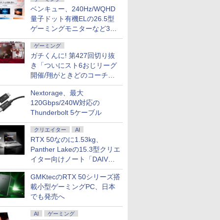
ベンキュー、240Hz/WQHD
量子ドット有機ELの26.5型
ゲーミングモニターなど3機
種
ゲーミング
ガチくんに! 第427回切り抜
き「ついにスト6おじリーグ
開催/翔がときどのコーチ就
任など」
Nextorage、最大
120Gbps/240W対応の
Thunderbolt 5ケーブル
クリエイター
AI
RTX 50なのに1.53kg、
Panther Lakeの15.3型クリエ
イター向けノート「DAIV
Z5」
GMKtecのRTX 50シリーズ搭
載小型ゲーミングPC、日本
でも発売へ
AI
ゲーミング