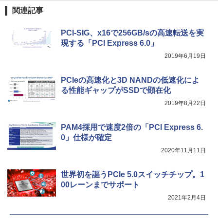
軽量 ブルートゥースHi-Fi 最大36時間再生 ぶ
強炭酸水 ペットボトル 500ミリリットル (Sm
￥250
関連記事
るーとゅーす コードレス ENCノイズキャン
art Basic)
￥572
セリング 自動ペアリング Type-C充電 マイク
付き 防水 タッチ式音量調整 スポーツ/通勤/通
￥1,625
PCI-SIG、x16で256GB/sの高速転送を実
リラックマ・日めくり（2027年1月始ま
学/WEB会議(ホワイト)
5
現する「PCI Express 6.0」
りカレンダー）
BUGS LIFE
スーパーの裏でヤニ吸うふたり 9巻 (デジタル
￥1,964
2019年6月19日
版ビッグガンガンコミックス)
コカ・コーラ やかんの麦茶 from 爽健美茶 ラ
￥3,960
ベルレス 650mlPET×24本
￥250
￥810
PCIeの高速化と3D NANDの低速化によ
Xiaomi シャオミ REDMI Buds 8 Lite ワイヤ
￥2,009
る性能ギャップがSSDで顕在化
レスイヤホン Bluetooth 5.4 ノイズキャンセ
リング ANC 36時間再生
2019年8月22日
￥2,980
PAM4採用で速度2倍の「PCI Express 6.
0」仕様が確定
2020年11月11日
世界初を謳うPCIe 5.0スイッチチップ。1
00レーンまでサポート
2021年2月4日