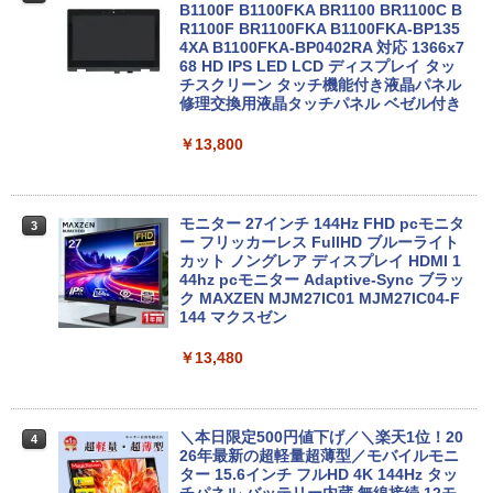
￥33,680
B1100F B1100FKA BR1100 BR1100C B
R1100F BR1100FKA B1100FKA-BP135
Mouse Computer MPro-S230【第11世
4XA B1100FKA-BP0402RA 対応 1366x7
2
代Core i5 11400/メモリ16GB(DDR4)/SS
68 HD IPS LED LCD ディスプレイ タッ
【マラソンP5倍/10%オフクーポン】中古
D256GB/Win11Pro/HDMI/DP/MousePr
チスクリーン タッチ機能付き液晶パネル
2
ノートパソコン HP ProBook 450 G7 第
o】【中古/送料無料】※沖縄・離島を除
修理交換用液晶タッチパネル ベゼル付き
10世代 Core i5 メモリ16GB SSD256GB
く
Bluetooth HDMI カメラ Wi-Fi 15.6イン
￥13,800
チ Windows 11 Pro 送料無料 保証付き
￥34,980
￥33,800
モニター 27インチ 144Hz FHD pcモニタ
3
【正規永久版Office付き】NiPoGi ミニp
ー フリッカーレス FullHD ブルーライト
3
c Intel N5030 最大3.1Hz mini pc Windo
カット ノングレア ディスプレイ HDMI 1
【★最大100%ポイント】【Office 2024
ws11 Pro 12GB+256GB SSD (4TB拡大
44hz pcモニター Adaptive-Sync ブラッ
3
H&B】【タッチパネル×360°回転】富士
可能) 4K 静音 高速熱放散 小型超軽量ミ
ク MAXZEN MJM27IC01 MJM27IC04-F
通 LIFEBOOK U9310/第10世代 Core i5/
ニパソコン豊富なインターフェース USB
144 マクスゼン
メモリ:8GB/M.2 NVMe:128GB/256GB/5
3.2/HDMI 2.0×2 高速2.4G/5GWi-Fi BT4.
12GB/1TB/Wi-fi/Bluetooth/13.3型/FHD/
2 省電力 小型パソコン
￥13,480
カメラ/USB-C/中古/ノートパソコン/タブ
レット/Windows11
￥39,980
￥35,800
＼本日限定500円値下げ／＼楽天1位！20
4
26年最新の超軽量超薄型／モバイルモニ
【ポイント10倍】美品 HP 400 G6 SF 9
ター 15.6インチ フルHD 4K 144Hz タッ
4
世代 Core i5 9500 メモリ8GB 16GB 32
チパネル バッテリー内蔵 無線接続 12モ