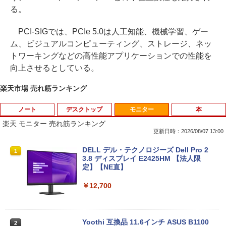
る。
PCI-SIGでは、PCIe 5.0は人工知能、機械学習、ゲー​​
ム、ビジュアルコンピューティング、ストレージ、ネッ
トワーキングなどの高性能アプリケーションでの性能を
向上させるとしている。
楽天市場 売れ筋ランキング
ノート
デスクトップ
モニター
本
楽天 モニター 売れ筋ランキング
更新日時：2026/08/07 13:00
【楽天1位常連】【新品】 2026年最新モ
HP EliteDesk800 G4 SFF オフィス付き
DELL デル・テクノロジーズ Dell Pro 2
1
1
1
デル ノートパソコン パソコン JIS 日本
Corei5-8500 / メモリ16GB / HDD500GB
3.8 ディスプレイ E2425HM 【法人限
語キーボード 第14世代CPU搭載 Windo
windows11 Pro 中古 デスクトップパソ
定】【NE直】
ws11 第13世代CPU搭載 14.1/15.6インチ
コン オプション変更可能（ 32GB / 64G
ワイド液晶 フルHD cpu N95/N5095/N34
B / M.2 SSD 512GB~1TB Windows10 O
￥12,700
50 メモリ 8GB 12GB 16GB 32GB SSD
S 選択可能）
128GB 256GB 512GB 1TB USB3.0 初期
設定済
￥28,800
Yoothi 互換品 11.6インチ ASUS B1100
2