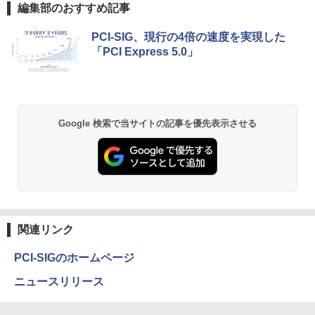
編集部のおすすめ記事
￥24,200
Anker Soundcore P40i オフホワイト
BRUCE WAYNE feat. Flo Milli, ATL Jacob
【Amazon.co.jp限定】 い・ろ・は・す 2L P
薬屋のひとりごと 17巻 (デジタル版ビッグガ
PCI-SIG、現行の4倍の速度を実現した
[Explicit]
ET ラベルレス ×8本
ンガンコミックス)
「PCI Express 5.0」
￥7,990
￥250
￥1,112
￥770
途上の王国 一号線を北上せよ モロッ
2
コ天涯編 [ 沢木耕太郎 ]
￥2,310
Anker Soundcore P31i ブラック
BRUCE WAYNE feat. Flo Milli, ATL Jacob
by Amazon 天然水 ラベルレス 500ml ×24本
異世界居酒屋「のぶ」(22) (角川コミックス・
Google 検索で当サイトの記事を優先表示させる
[Explicit]
富士山の天然水 バナジウム含有 水 ミネラル
エース)
ウォーター ペットボトル 静岡県産 500ミリリ
￥5,990
ットル (Smart Basic)
￥250
￥832
魔女と傭兵（9） 【電子書籍】[ 宮木真人
3
￥1,380
]
Anker Soundcore Liberty 5 ミッドナイトブ
On My Road (Stadium ver.)
ONE PIECE モノクロ版 115 (ジャンプコミッ
￥792
ラック
クスDIGITAL)
by Amazon 天然水ラベルレス 2L×9本
関連リンク
￥250
￥14,990
￥594
￥1,117
PCI-SIGのホームページ
怪異の民俗学【全8巻】セット [ 小松 和
4
ニュースリリース
彦 ]
【2026年アップグレード版】AOKIMI ワイヤ
On My Road (Stadium ver.)
HUNTER×HUNTER モノクロ版 39 (ジャンプ
レスイヤホン bluetooth イヤホン V12 小型
コミックスDIGITAL)
by Amazon 炭酸水 ラベルレス 500ml ×24本
￥25,300