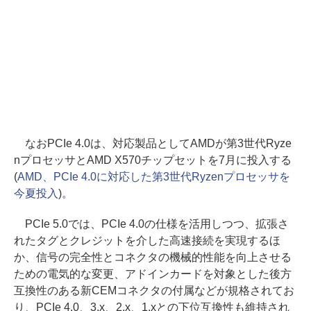
なおPCIe 4.0は、対応製品としてAMDが第3世代Ryze
nプロセッサとAMD X570チップセットを7月に投入する
(
AMD、PCIe 4.0に対応した第3世代Ryzenプロセッサを
今夏投入
)。
PCIe 5.0では、PCIe 4.0の仕様を活用しつつ、拡張さ
れたタグとクレジットを介した高速接続を実現するほ
か、信号の完全性とコネクタの機械的性能を向上させる
ための電気的な変更、アドインカードを対象とした後方
互換性のある新CEMコネクタの付属などが規格されてお
り、PCIe 4.0、3.x、2.x、1.xとの下位互換性も維持され