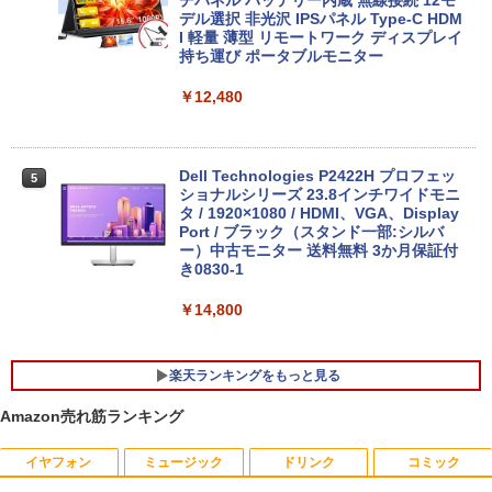
13.3インチ 良品 Lenovo ThinkPad X13
GB 新品M.2SSD256GB 512GB office付
デル選択 非光沢 IPSパネル Type-C HDM
4
Gen2 Type-20XJ フルHD / Windows11/
き デスクトップパソコン 中古パソコン P
I 軽量 薄型 リモートワーク ディスプレイ
高性能 AMD Ryzen 5-5650u/ 16GB/ 爆
C Windows11 pro Win11 3画面 PC 800
持ち運び ポータブルモニター
速NVMe式256GB-SSD/ カメラ/ 無線Wi-
600 G5 G4 モニタ セット オフィス 2024
Fi6/ Office付き/ Win11【中古ノートパソ
搭載 選択可 8世代 10世代 DELL 1311a
￥12,480
コン 中古パソコン 中古PC】税込送料無
料 あす楽対応 当日発送
￥35,860
￥34,990
Dell Technologies P2422H プロフェッ
5
ショナルシリーズ 23.8インチワイドモニ
【中古】富士通 ESPRIMO D588 整備済
タ / 1920×1080 / HDMI、VGA、Display
5
み品 第9世代 Intel Core i3-9100 / Core i
Port / ブラック（スタンド一部:シルバ
【中古】【極軽極薄】東芝 dynabook G
5-9500 デスクトップPC メモリ8GB M.2
ー）中古モニター 送料無料 3か月保証付
5
83 13.3型FHD(1920x1080)液晶 第11世
SSD256GB DVD Office2021 Windows1
き0830-1
代Core i5/ 8GB / SSD256GB / Webカメ
1Pro DVI-D DisplayPort パソコン単体
ラ内蔵 / USB Type-C / HDMI / 無線LAN
￥14,800
Bluetooth / Win11 Pro搭載 /Office 202
￥21,800
4 H&B / Aランク
楽天ランキングをもっと見る
￥38,500
Amazon売れ筋ランキング
イヤフォン
ミュージック
ドリンク
コミック
角川まんが学習シリーズ 世界の歴史
1
全20巻定番セット [ 羽田 正 ]