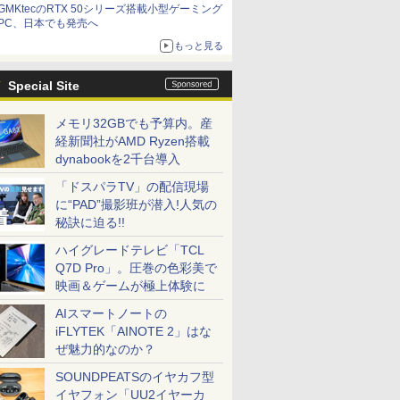
GMKtecのRTX 50シリーズ搭載小型ゲーミング
は？
PC、日本でも発売へ
もっと見る
Special Site
メモリ32GBでも予算内。産
経新聞社がAMD Ryzen搭載
dynabookを2千台導入
「ドスパラTV」の配信現場
に“PAD”撮影班が潜入!人気の
秘訣に迫る!!
ハイグレードテレビ「TCL
Q7D Pro」。圧巻の色彩美で
映画＆ゲームが極上体験に
AIスマートノートの
iFLYTEK「AINOTE 2」はな
ぜ魅力的なのか？
SOUNDPEATSのイヤカフ型
イヤフォン「UU2イヤーカ