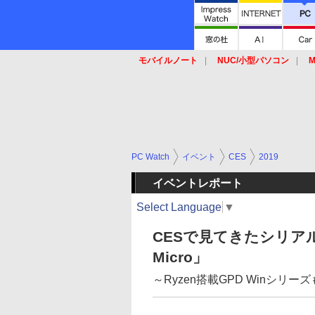
モバイルノート
NUC/小型パソコン
M
SSD
キーボード
マウス
PC Watch
イベント
CES
2019
イベントレポート
Select Language
▼
CESで見てきたシリアル
Micro」
～Ryzen搭載GPD Winシリー