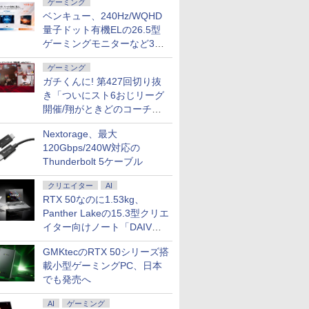
ゲーミング
ベンキュー、240Hz/WQHD
量子ドット有機ELの26.5型
ゲーミングモニターなど3機
種
ゲーミング
ガチくんに! 第427回切り抜
き「ついにスト6おじリーグ
開催/翔がときどのコーチ就
任など」
Nextorage、最大
120Gbps/240W対応の
Thunderbolt 5ケーブル
クリエイター
AI
RTX 50なのに1.53kg、
Panther Lakeの15.3型クリエ
イター向けノート「DAIV
Z5」
GMKtecのRTX 50シリーズ搭
載小型ゲーミングPC、日本
でも発売へ
AI
ゲーミング