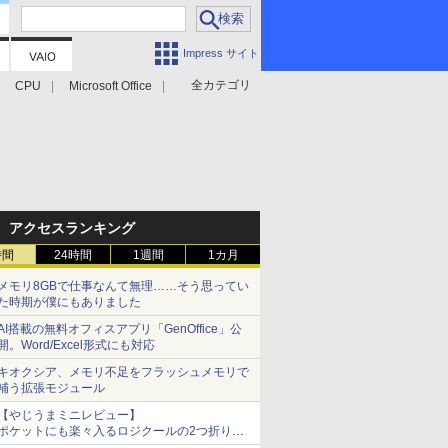
Impress サイト
全カテゴリ
CPU
Microsoft Office
アクセスランキング
時間
24時間
1週間
1カ月
メモリ8GBで仕事なんて無理……そう思ってい
た時期が僕にもありました
AI搭載の無料オフィスアプリ「GenOffice」公
開。Word/Excel形式にも対応
キオクシア、メモリ不足をフラッシュメモリで
補う拡張モジュール
【やじうまミニレビュー】
ポケットにも楽々入るロジクールの2つ折りマ
ウス「Mobi Fold」。その気になるギミックと