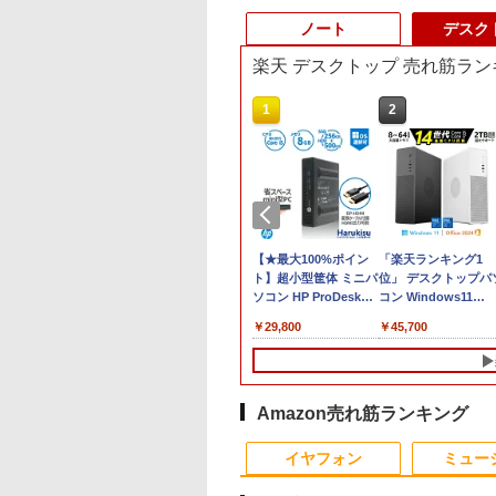
ノート
デスク
楽天 デスクトップ 売れ筋ラン
10
1
1
2
2
500円OFFクーポ
【期間限定P15倍+最大
【大特価】中古 VAIO
【★最大100%ポイン
「楽天ランキング1
マイクロソフト 法人
【訳アリ】【WEB
10%OFFクーポン】
Core i7 1065G7 第10世
ト】超小型筐体 ミニパ
位」 デスクトップパ
け Surface Pro 12 
ラ＋フルHD】ノー
【3年保証】LENOVO
代CPU メモリ8GB
ソコン HP ProDesk
コン Windows11
チ キーボード スト
ソコン 中古パソコ
レノボ THINKPAD X13
SSD256GB 14インチ
800 G2 DM 第6世代
Office付き パソコン
グレー EP2-32891
,800
￥34,100
￥24,800
￥29,800
￥45,700
￥25,278
13.3インチ
GEN 1 SSD256GB メ
フルHD Windows11
Corei5 メモリ:8GB 新
新品｜インテル 第14
D256GB メモリ
モリ8GB Core i5
Home WEBカメラ 無
品SSD:256GB
代 Core i5-4590 i5 i7
 Core i5-1135G7
Windows 11 Pro 中古
線LAN VJPK13C11N 1
HDD:500GB デュアル
14700F｜ SSD 256G
世代 Microsoft
アウトレット 返品 送
年保証 レビュー特
ストレージ USB 3.0
～2TB｜メモリ 8～
ice付き
料無料 中古ノートパソ
典:WPS Office Bラン
Type-C DisplayPort
64GB DDR4/5｜ デ
Amazon売れ筋ランキング
dows11 東芝
コン 中古パソコン ノ
ク パソコン ノートパソ
VGA Wi-fi 無線LAN
クトップPC 2年保証
10
10
1
1
2
2
abook G83 中古
ートパソコン ノート
コン バイオ 中古ノート
Windows10
激安 高性能 ゲーム 
イヤフォン
ミュー
 パソコン ノートPC
ノートPC OFFICE付き
PC win11 中古ノート
Windows11 ミニデス
体のみ PC 高スペッ 
D1TB メモリ16GB
パソコン
クトップ ミニPC
期設定済み