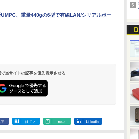
新UMPC、重量440gの6型で有線LAN/シリアルポー
証
世
PHILIPS 241V8 LED液
モデルプレスカウント
モバイルモニター 15.6
[新品][全巻収納ダンボ
【楽天1位！保護レザ
スター・ウォーズ／マ
【3年保証】P
薬屋のひとりご
タ
2
晶モニター 23.8インチ
ダウンマガジン vol.13
インチ InnoView モバ
ール本棚付]◆特典あり
ーケース付き】【タッ
ンダロリアン公式ビジ
23.8型 液晶
【電子書籍】[ 
学習
ワイド ブラック
イルディスプレイ 自立
◆魔入りました!入間く
チ選択】 モバイルモニ
ュアルガイド [ パブ
ルHD IPS 
￥1,500
￥770
モ
小
1920×1080 （フル
型 1920*1080 FHD ポー
ん (1-49巻 最新刊)[オ
ター 15.6インチ ノング
ロ・ヒダルゴ ]
レート 100Hz
￥6,500
￥8,980
￥30,906
￥9,999
￥6,600
￥10,980
ス
HD）16:9 IPSパネル
タブルモニター IPS液晶
リジナル缶バッジ付]
レア 非光沢 1080Pフル
応 スピーカー 
.
Anker Soundcore
On My Road
by Amazon 天然水
HUNTER×HUNTER
【2026年アップグレ
On My Road
by Amazon 炭酸水
スーパーの裏でヤニ
Xiaomi シャオミ
BUGS LIFE
コカ・コーラ やかんの
ONE PIECE モノクロ
C
非光沢 ノングレア 液
パネル 薄型 軽量 持ち運
全巻セット
HD コスパ 高画質 デュ
VGA モニター
Liberty 5 ミッドナイ
(Stadium ver.)
ラベルレス 2L×9本
モノクロ版 39 (ジャ
ード版】AOKIMI ワ
(Stadium ver.)
ラベルレス 500ml
吸うふたり 9巻 (デジ
REDMI Buds 8 Lite ワ
麦茶 from 爽健美茶 ラ
版 115 (ジャンプコミ
イ
晶ディスプレイ HDMI
び 壁掛けに対応
アルモニター サブモニ
晶モニター 
￥250
トブラック
ンプコミックス
イヤレスイヤホン
×24本 強炭酸水 ペッ
タル版ビッグガンガ
イヤレスイヤホン
ベルレス
ックスDIGITAL)
VGA VESA準拠 PS4
Switch/PS3/PS4/PS5/Xbox
ター ポータブルモニタ
プレイ 23.8
￥250
￥1,117
￥250
水
DIGITAL)
bluetooth イヤホン
トボトル 500ミリリ
ンコミックス)
Bluetooth 5.4 ノイズ
650mlPET×24本
switch 対応 スイッチ
One/PC/スマ
ー ゲーミングモニター
コンモニター
￥14,990
￥572
￥1,964
￥1,625
￥810
￥2,980
￥1,653
￥594
 検索で当サイトの記事を優先表示させる
V12 小型軽量 ブルー
ットル (Smart
キャンセリング ANC
【中古】
ホ/USBType-C/標準
リモートワーク IPS
FeuVision
トゥースHi-Fi 最大
Basic)
36時間再生
HDMI対応【選べる種
Tpye-C/mini HDMI pc
FSID24BF0
36時間再生 ぶるーと
類】タッチ/ケース付
ミニPC iPhone対応
ジョン ゲー
ゅーす コードレス
き/4Kタイプ
ター
ENCノイズキャンセ
リング 自動ペアリン
グ Type-C充電 マイ
ク付き 防水 タッチ式
音量調整 スポーツ/通
勤/通学/WEB会議(ホ
ェア
はてブ
note
LinkedIn
ワイト)