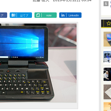
ェア
はてブ
note
LinkedIn