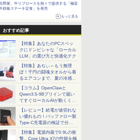
ボリュームアップ
済
軽量 薄型 ダイナブッ
吉野家、牛リブロースを熱々で提供する「極旨
ク
牛鉄板ステーキ定食」を発売
もっと見る
S5対応
と 17巻
＼メーカー5年保証／
BLACK LAGOON
ドウシシャ AVISTA フ
九条の大罪（17） 【電
液晶モニター 23.8型
【楽天ブックス限定特
iiyama Pro
ヒロシマ 
おすすめ記事
モニター フ
日向夏 ]
【最短即日発送】【新
シールくじびき 3枚セ
ルHD解像度 24.5型ゲ
子書籍】[ 真鍋昌平 ]
Dell ディスプレイ Pro
典】白波瀬海来写真集
X2492HSU
く （ポ
リフレッシュ
品】モニター 21.5イン
ット
ーミングディスプレイ
24 純正モニター VESA
（仮）(サイン入りチェ
ンチ IPS
67） [ 指
￥759
【特集】あなたのPCスペッ
 VESA 対
チモニター ディスプレ
液晶ディスプレイ モニ
対応 リフレッシュレー
キ1枚付き) [ 富田恭透 ]
120Hz/3
￥12,800
￥2,310
￥12,480
￥13,999
￥4,180
￥14,764
￥1,815
クにドンピシャな「ローカル
HDMI
イ PCモニター ASUS
ター リフレッシュレー
ト 100Hz HDMI
HD(1920
 液晶 液
液晶ディスプレイ
ト300Hz 高さ調節/縦横
DisplayPort VGA モニ
液晶モニタ
LLM」の選び方と快適化テク
液晶ディス
VP229HFZ 22型
変更可能 HDR10 IPSパ
ター 液晶 液晶モニタ
【特集】あぢぃ～もう無理
インチ パソ
1920×1080 応答速度
ネル 【RCP】
ー 液晶ディスプレイ
 新品
1ms リフレッシュレー
DOSHISHA ブラック
フルHD IPS デル
ぽ！千円の闘魂タオルから着
ト100Hz IPSパネル 液
DGF240SWB
E2425HM 23.8インチ
るエアコンまで、夏の冷感グ
SI フュービ
晶モニター 5年保証付
パソコンモニター 新品
ッズ一挙紹介
ミングモニ
き 動画閲覧 仕事 在宅
【コラム】OpenClawと
楽天ランキング4冠
Qwen3.5-9Bプリインで届い
てすぐローカルAIが動くミニ
PC「SER9 Pro」
【レビュー】給電が途切れな
い優れもの！バッファロー製
Type-C充電器の検証で分か
ったこと
【特集】電源内蔵で0.9Lの衝
撃。Core Ultra X7の性能を極