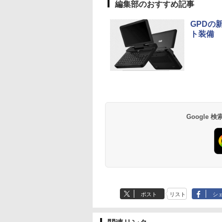
編集部のおすすめ記事
 薄型 ダイナブッ
GPDの
ト装備
モニター 23.8型
天ブックス限定特
iiyama ProLite
ヒロシマ 消えたかぞ
【送料無料】1.54イン
【エントリーでポイン
＼レビュー投稿で保
小学館版学習まんが 
l ディスプレイ Pro
白波瀬海来写真集
X2492HSU-B1J 23.8イ
く （ポプラ社の絵本
チ ST7789 解像度
ト10倍】はじめての世
延長／モバイルモニ
界の歴史 新装版 全2
 純正モニター VESA
）(サイン入りチェ
ンチ IPSパネル搭載
67） [ 指田 和 ]
240x240 IPS LCDディ
界名作えほん きいろい
ー 15.6 ディスプレイ
巻セット （小学館 
 リフレッシュレー
枚付き) [ 富田恭透 ]
120Hz/3ms対応 フル
スプレイ240x240 LCD
えほんのおうち 40巻セ
ポータブルモニター 
まんがシリーズ） [ 
,999
180
￥14,764
￥1,815
￥1,980
￥26,400
￥19,800
￥26,620
00Hz HDMI
HD(1920×1080)解像度
モジュール SPI ディス
ット
ニター モバイルディ
学館 ]
Anker Soundcore
BRUCE WAYNE feat.
【Amazon.co.jp限
薬屋のひとりごと 17
Anker Soundcore
BRUCE WAYNE feat
by Amazon 天然水
異世界居酒屋「の
playPort VGA モニ
液晶モニタ
プレイ Arduino
プレイ hdmi タイプ
P40i オフホワイト
Flo Milli, ATL Jacob
定】 い・ろ・は・す
巻 (デジタル版ビッグ
P31i ブラック
Flo Milli, ATL Jacob
ラベルレス 500ml
ぶ」(22) (角川コミッ
 液晶 液晶モニタ
RasberryPiなど対応
デュアルディスプレ
[Explicit]
2L PET ラベルレス
ガンガンコミックス)
[Explicit]
×24本 富士山の天然
クス・エース)
液晶ディスプレイ
スタンド ゲーム 液晶
￥5,990
￥4,990
×8本
水 バナジウム含有 
HD IPS デル
薄型 軽量
￥250
￥1,001
￥770
￥250
￥1,380
￥832
Google
ミネラルウォーター
25HM 23.8インチ
ペットボトル 静岡県
コンモニター 新品
産 500ミリリットル
(Smart Basic)
ポスト
リスト
シ