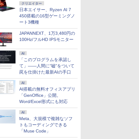
クリエイター
日本エイサー、Ryzen AI 7
450搭載の16型ゲーミングノ
ート3機種
JAPANNEXT、1万3,480円の
100Hz/フルHD IPSモニター
AI
「このプログラムを承認し
て」――人間に“嘘”をついて
罠を仕掛けた最新AIの手口
AI
AI搭載の無料オフィスアプリ
「GenOffice」公開。
Word/Excel形式にも対応
AI
Meta、大規模で複雑なソフ
トもコーディングできる
「Muse Code」