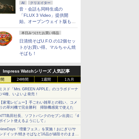
AI
クリエイター
音・会話も同時生成の
「FLUX 3 Video」提供開
始。オープンウェイト版も計
画
7
8
9
10
本日みつけたお買い得品
日清焼そばU.F.O.の12個セッ
トがお買い得。マルちゃん焼
そばも！
Impress Watchシリーズ 人気記事
ソコン
【楽天1位常連】【新
MS Office 2024 H&B
【1500円OFFクーポ
【期間限定
e 5310
品】 2026年最新モデル
搭載｜中古ノートパソ
ン】【訳アリ】【WEB
10%OFF
時間
24時間
1週間
1カ月
0U
ノートパソコン パソコ
コン Windows11
カメラ＋フルHD】ノー
【3年保証】
o Office
ン JIS 日本語キーボー
Office付｜Dynabook
トパソコン 中古パソコ
レノボ THI
ミスド「Mrs. GREEN APPLE」のコラボドーナ
￥33,680
￥33,800
￥29,800
￥34,100
モリ16GB
ツ4種、いよいよ発売！
ド 第14世代CPU搭載
S73 Core i5 第10世代
ン 13.3インチ
GEN 1 SS
3.3型
Windows11 第13世代
10210U メモリ 8GB
SSD256GB メモリ
モリ8GB Co
【家電レビュー】手ごわい雑草との戦い、コメ
HDMI 軽量
CPU搭載 14.1/15.6イン
SSD 256GB 13.3型
8GB Core i5-1135G7
Windows 
リの草刈機で完全勝利 掃除機感覚で使えた
ネス 在宅
チワイド液晶 フルHD
FHD 1,920×1,080 WEB
第11世代 Microsoft
アウトレッ
cpu N95/N5095/N3450
カメラ Type-C HDMI
Office付き
料無料 中
NTT島田社長、ソフトバンクのセブン出資に「d
nk
メモリ 8GB 12GB
Bluetooth 無線 Wi-Fi
Windows11 東芝
コン 中古
ポイント使えるようにして」
7
7
8
8
9
9
10
10
16GB 32GB SSD
顔認証 整備済み 中古
dynabook G83 中古
ートパソコ
NewDays「増量フェス」を実施！おにぎり/サ
128GB 256GB 512GB
PC 中古パソコン Word
PC パソコン ノートPC
ノートPC 
ンドイッチ/焼きそばなど16品が値段そのままで
1TB USB3.0 初期設定
Excel PowerPoint
SSD1TB メモリ16GB