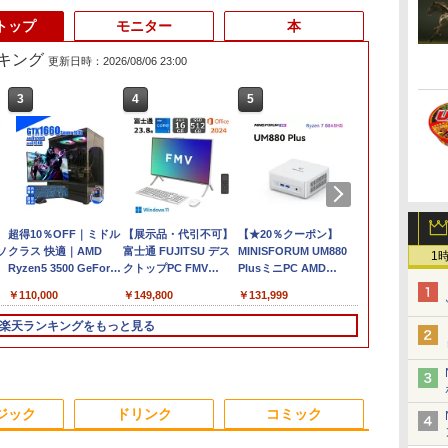
トップ
モニター
本
キング
更新日時：2026/08/06 23:00
3
3
4
4
5
5
6
向
超得10％OFF｜ミドル
【期間限定 ポイント
【展示品・代引不可】
【マラソン限定
【★20％クーポン】
超得2,000円OFF&P2倍
中古ノートパ
ソ
イン
クラス 快適｜AMD
UP＆クーポン配布】
富士通 FUJITSU デス
30%OFF】中古 店長お
MINISFORUM UM880
｜Windows11正式対応
DELL Latitud
1
ーン
Ryzen5 3500 GeForce
Lenovo 500e
クトップPC FMV
まかせパソコン Core
PlusミニPC AMD
第8世代｜楽天1位 三冠
Core i5-1031
GTX1660super｜中古
Chromebook Gen 4s
Desktop Fシリーズ
i5 第11世代 メモリ
Ryzen 7 8845HS
獲得｜豪華特典付き｜
Windows11 Pr
￥110,000
￥39,800
￥149,800
￥39,800
￥131,999
￥29,800
￥27,800
世
ゲーミングpc セット｜
2in1 ノートパソコン
F55-K1 23.8型/ Core
8GB 16GB SSD240GB
16GB/32GB RAM
最大180日保証｜Core
2024付き メ
-
デスクトップパソコン
83L5S00000
i5-1235U/ メモリ
15インチ Windows11
512GB/1TB SSD
i5 第8世代｜中古ノー
SSD512GB 1
楽天ランキングをもっと見る
B
Windows11｜グラボ
ChromeOS N100 メモ
16GB/ SSD 512GB/
WPS Office 1年保証 ノ
Windows 11 Pro ゲー
トパソコン
Bluetooth 
1660super SSD｜PC
リ4GB eMMC64GB
Windows 11/ 2024
ートパソコン【CA】
ミングpc 2.5Gbps
Windows11 office付き
モバイル ビジ
ス
フォートナイト マイン
11.6インチ タッチ対応
Office付き/ 2025年1月
中古ノートPC 中古ノ
LAN/Wi-
｜15.6型 テンキー付き
勤務 学生向け
クラフト fortnite apex
再生品Sランク
モデル
ートパソコン 中古パソ
Fi6E/BT5.2/HDMI2.1/USB4/DP1.4/OCuLi
｜ノートパソコン
3
3
4
4
5
5
6
6
本
ロブロックス プレイ可
コン 中古PC 中古品
搭載コンパクトPC
Windows11 第8世代｜
ジック
ドリンク
コミック
初
能｜プレゼントに最
win11 パソコン コスパ
ノートパソコン｜パソ
適！
ノートパソコン
コン｜PC｜中古PC