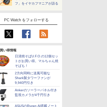
フ」をイヤカフマニアが語る
PC Watch をフォローする
買い得情報
日清焼そばU.F.O.の12個セッ
トがお買い得。マルちゃん焼
そばも！
2方向同時に送風可能な
Shark製タワーファンが
9,940円引き
Ankerのソーラーパネル付き
監視カメラが4千円引き
ASUSのRyzen AI搭載ノート