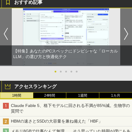
おすすめ記事
【特集】あなたのPCスペックにドンピシャな「ローカル
LLM」の選び方と快適化テク
●
●
●
●
●
アクセスランキング
1時間
24時間
1週間
1カ月
Claude Fable 5、格下モデルに回される不満が85%減。生物学の
質問で
HBMの速さとSSDの大容量を兼ね備えた「HBF」
メモリ8GBで仕事なんて無理……そう思っていた時期が僕にもあ