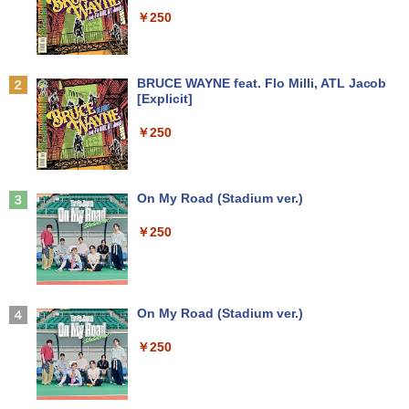
￥7,990
￥4,980
￥250
￥8,999
￥39,980
キングダム 80 （ヤングジャンプコミッ
2
クス） [ 原 泰久 ]
【期間限定10%OFFクーポン 8/12 10時
2
Anker Soundcore P31i ホワイト
BRUCE WAYNE feat. Flo Milli, ATL Jacob
【中古】 店長セレクト おまかせA4ノー
DELL/デル OPTIPLEX 7090 SFF【第11
まで】 モニター 21.5型 液晶ディスプレ
￥770
2
2
[Explicit]
トパソコン Windows10 お気軽ノートPC
世代 Core i7-11700/メモリ16GB/M.2 SS
イ ベゼル ディスプレイ 液晶モニター PC
￥5,990
SSD120GB以上 メモリ4GB Celeron搭
D 256GB/Win11Pro/無線LAN/DVD-RW/
モニター 壁掛け フリッカーレス FreeSy
￥250
載 液晶15インチ 中古ノートパソコン DV
DP】中古/送料無料 ※沖縄、離島を除く
nc 21.5インチ 角度調節 FullHD ブルー
Dドライブ(内蔵or外付) WPS Office付き
ライトカット VAパネル VESAフル FHD
中古パソコン
ノングレア MAXZEN JM22CH02
￥54,000
【いたわりセット付き】1年をおいしくす
3
こやかに過ごす養生手帳2027 （インプレ
Anker Soundcore Liberty 5 ミッドナイトブ
On My Road (Stadium ver.)
￥11,800
￥9,480
ス手帳2027） [ 久保奈穂実 ]
ラック
￥250
￥3,080
【エントリーでポイント100％還元のチ
3
￥14,990
ャンス】GMKtec M8 ミニPC【AMD Ryz
【★最大100%ポイント】Windows XP
en 5 PRO 6650H 16GB 512GB】4.5GH
【楽天1位!1,600円OFFクーポン 8/4 20:
3
3
おまかせ 高性能 Core i5 高速 SSD128G
z 6コア 12スレッド OCuLink Windows
00-8/11 01:59】Xiaomi Monitor A24i 20
B メモリ4GB 15.6インチ 大画面 DVDド
11 Pro LPDDR5 6400MT/s 16T増設 3画
26 ディスプレイ 1080P 23.8インチ 144
コミック版はだしのゲン（全10巻セッ
4
ライブ 無線LAN 新品マウス付き Office
面2.5GbpsLAN Bluetooth5.2 WiFi HD
Hzリフレッシュレート sRGB99% 1670
【2026年アップグレード版】AOKIMI ワイヤ
On My Road (Stadium ver.)
ト）
追加可 中古PC ノートパソコン 安心保証
MI 省エネ ゲーミングpc みにpc minipc
万色 300nits ΔE＜1 低ブルーライト 大
レスイヤホン bluetooth イヤホン V12 小型
8K コンパクト
画面 TÜV認証 目にやさしい 調整可能な
軽量 ブルートゥースHi-Fi 最大36時間再生 ぶ
￥250
￥8,800
スタンド VESA
るーとゅーす コードレス ENCノイズキャン
￥15,800
セリング 自動ペアリング Type-C充電 マイク
￥78,248
付き 防水 タッチ式音量調整 スポーツ/通勤/通
￥12,580
学/WEB会議 6.0(オフホワイト)