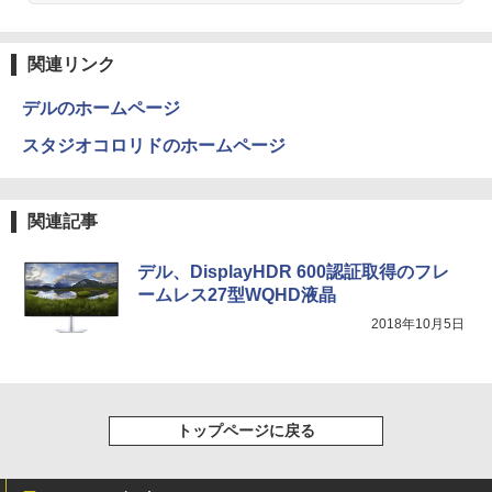
ONE PIECE モノクロ版 115 (ジャンプコミッ
クスDIGITAL)
by Amazon 天然水ラベルレス 2L×9本
関連リンク
￥594
￥1,117
デルのホームページ
スタジオコロリドのホームページ
HUNTER×HUNTER モノクロ版 39 (ジャンプ
コミックスDIGITAL)
by Amazon 炭酸水 ラベルレス 500ml ×24本
強炭酸水 ペットボトル 500ミリリットル (Sm
関連記事
art Basic)
￥572
￥1,625
デル、DisplayHDR 600認証取得のフレ
ームレス27型WQHD液晶
スーパーの裏でヤニ吸うふたり 9巻 (デジタル
2018年10月5日
版ビッグガンガンコミックス)
コカ・コーラ やかんの麦茶 from 爽健美茶 ラ
ベルレス 650mlPET×24本
￥810
￥2,009
トップページに戻る