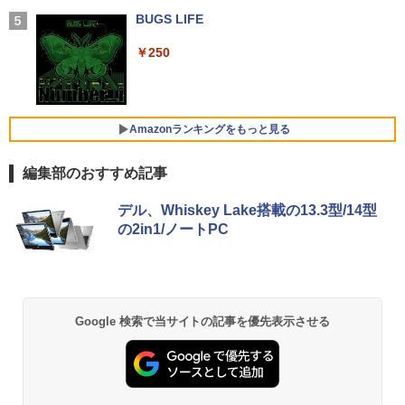
魔王城の料理番 〜コワモテ魔族ばかりだ
5
【中古】DELL Inspiron 15 3000(3580)
BUGS LIFE
けど、ホワイトな職場です〜 6巻 【電
4
￥2,599
【Celeron4205U 4G 1T(HDD) WiFi 15L
【ポイント10倍】美品 HP 400 G6 SF 9
子書籍】[ ワイエム系 ]
4
CD(1366x768)】【千葉】保証期間1ヶ月
世代 Core i5 9500 メモリ8GB 16GB 32
＼メーカー5年保証／【最短即日発送】
4
￥250
【ランクA】
GB 新品M.2SSD256GB 512GB office付
【新品】モニター 21.5インチモニター デ
￥792
き デスクトップパソコン 中古パソコン P
ィスプレイ PCモニター ASUS 液晶ディ
Xiaomi シャオミ REDMI Buds 8 Lite ワイヤ
C Windows11 pro Win11 3画面 PC 800
スプレイ VP229HFZ 22型 1920×1080 応
レスイヤホン Bluetooth 5.4 ノイズキャンセ
￥15,980
600 G5 G4 モニタ セット オフィス 2024
答速度1ms リフレッシュレート100Hz IP
リング ANC 36時間再生
搭載 選択可 8世代 10世代 DELL 1311a
Sパネル 液晶モニター 5年保証付き 動画
Amazonランキングをもっと見る
閲覧 仕事 在宅 楽天ランキング4冠
￥3,480
￥36,740
レビュー投稿 5年保証｜MS Office 2024
5
編集部のおすすめ記事
￥12,800
H&B 搭載｜中古 ノートパソコン Windo
ws11 Office付｜スペック Core i5 第7世
【Amazon.co.jp限定】 い・ろ・は・す 2L P
薬屋のひとりごと 17巻 (デジタル版ビッグガ
代 メモリ 8GB 大容量 HDD 500GB テン
デル、Whiskey Lake搭載の13.3型/14型
ET ラベルレス ×8本
ンガンコミックス)
キー DVDドライブ搭載 CD DVD 再生可
【正規永久版Office付き】ミニpc ゲーミ
5
の2in1/ノートPC
｜中古パソコン 中古ノートパソコン 中古
ング AMD Ryzen5 7430U ミニpc 新版小
液晶モニター 23.8型 Dell ディスプレイ
5
￥1,112
￥770
PC オフィス搭載
型ゲーミングpc 最大4.3GHz 6C12T DD
Pro 24 純正モニター VESA 対応 リフレ
R4 16GB 512GB SSD ミニpc mini pc 4
ッシュレート 100Hz HDMI DisplayPort
K@60Hz 3画面同時出力 小型pc 静音 高
VGA モニター 液晶 液晶モニター 液晶デ
￥19,800
速 WiFi 6 BT5.2 USB3.2×6/HDMI2.0/Ty
ィスプレイ フルHD IPS デル E2425HM 2
pe-C Win11Pro
3.8インチ パソコンモニター 新品
by Amazon 天然水 ラベルレス 500ml ×24本
異世界居酒屋「のぶ」(22) (角川コミックス・
Google 検索で当サイトの記事を優先表示させる
富士山の天然水 バナジウム含有 水 ミネラル
エース)
ウォーター ペットボトル 静岡県産 500ミリリ
￥79,980
￥13,999
ットル (Smart Basic)
￥832
￥1,380