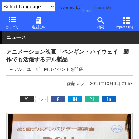
Powered by
Translate
PC Watch
パソコン/タブレット/スマートフォン
2in1
Dell
カテゴリ
過去記事
検索
Impressサイト
ニュース
アニメーション映画「ペンギン・ハイウェイ」製
作でも活躍するデル製品
～デル、ユーザー向けイベントを開催
佐藤 岳大
2018年10月6日 21:59
リスト