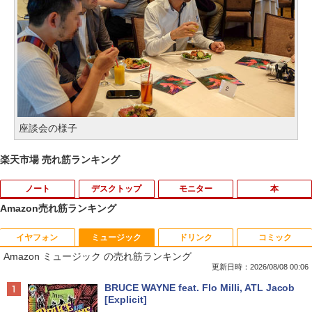
座談会の様子
楽天市場 売れ筋ランキング
ノート
デスクトップ
モニター
本
Amazon売れ筋ランキング
イヤフォン
ミュージック
ドリンク
コミック
【★最大100%ポイント】【大特価!訳あ
【期間限定10％OFF】【12GB+256G
DELL デル E2318H LED液晶モニター 23
ブラッククローバー 38 【電子書籍】[ 田
1
1
1
1
Amazon ミュージック の売れ筋ランキング
り!】富士通 LIFEBOOK A576/第6世代 C
B】 【楽天1位連続受賞】NIPOGI mini p
インチワイド ブラック 1920×1080 （フ
畠裕基 ]
ore i3/メモリ:4GB/SSD:128GB/15.6型液
c Intel N5030動作より安定 4C/4T 最大3.
ルHD）IPSパネル LEDバックライト付 非
更新日時：2026/08/08 00:06
晶/USB 3.0/VGA/HDMI/DVD/Office/中古
1GHz Win11 Pro SSD ミニパソコン US
光沢 ノングレア 液晶ディスプレイ ディ
￥594
Anker Soundcore P40i オフホワイト
BRUCE WAYNE feat. Flo Milli, ATL Jacob
パソコン ノートパソコン Windows11 W
B3.2×4 3画面 4K 高速2.4G/5GWi-Fi BT
スプレイポート VGA VESA準拠【中古】
[Explicit]
indows10
4.2 ミニPC ミニパソコン minipc