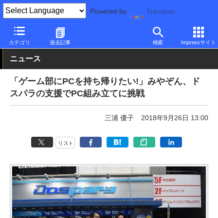
Powered by
Translate
PC Watch
パソコン/タブレット/スマートフォン
ゲーミングパソ
カテゴリ
過去記事
検索
Impressサイト
ニュース
「ゲーム部にPCを持ち帰りたい!」みやぞん、ド
スパラの支援でPC組み立てに挑戦
三浦 優子
2018年9月26日 13:00
リスト