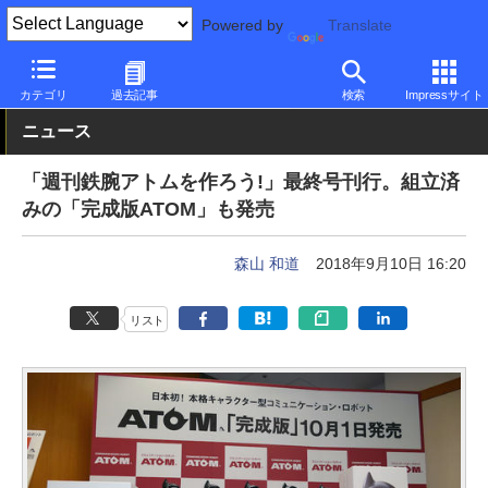
Powered by
Translate
PC Watch
半導体/周辺機器
その他
カテゴリ
過去記事
検索
Impressサイト
ニュース
「週刊鉄腕アトムを作ろう!」最終号刊行。組立済
みの「完成版ATOM」も発売
森山 和道
2018年9月10日 16:20
リスト