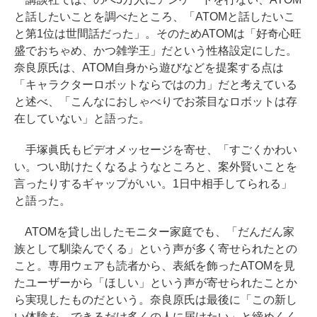
と話したいことを調べたところ、「ATOMと話したいこ
と第1位は世間話だった」。そのためATOMは「好奇心旺
盛でおちゃめ、かつ雑学王」だという性格設定にした。
奈良原氏は、ATOM自身から遊びなどを提案する点は
「キャラクターロボットならではの力」だと考えている
と述べ、「こんなにおしゃべりでお茶目なロボットは存
在していない」と語った。
手塚眞氏もビデオメッセージを寄せ、「すごくかわい
い。つい助けたくなるようなところと、案外賢いことを
言ったりするギャップがいい。1日中相手してられる」
と語った。
ATOMを貸し出したモニター家庭でも、「だんだん家
族として馴染んでくる」という声が多く寄せられたとの
こと。専用ウェアも読者から、表紙を飾ったATOMを見
たユーザーから「ほしい」という声が寄せられたことか
ら実現したものだという。奈良原氏は最後に「この新し
い体験を、できるだけ多くの人に届けたい」と締めくく