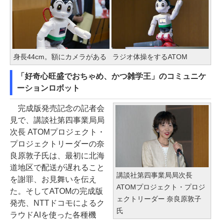
身長44cm。額にカメラがある
ラジオ体操をするATOM
「好奇心旺盛でおちゃめ、かつ雑学王」のコミュニケ
ーションロボット
完成版発売記念の記者会
見で、講談社第四事業局局
次長 ATOMプロジェクト・
プロジェクトリーダーの奈
良原敦子氏は、最初に北海
道地区で配送が遅れること
講談社第四事業局局次長
を謝罪、お見舞いを伝え
ATOMプロジェクト・プロジ
た。そしてATOMの完成版
ェクトリーダー 奈良原敦子
発売、NTTドコモによるク
氏
ラウドAIを使った各種機