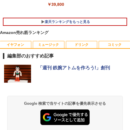
￥39,800
楽天ランキングをもっと見る
Amazon売れ筋ランキング
イヤフォン
ミュージック
ドリンク
コミック
中古パソコン | NEC | Mate MKM30B-4 |
LED ライティングボード 手書き 看板 60
はじめての世界名作えほん あかいえほ
1
1
1
Windows11 | デスクトップ | 一年保証 |
x80cm 結婚式 ウェルカムボード カフェ
んのおうち（1～40巻） （0） [ 中脇 初
編集部のおすすめ記事
第8世代 | Core i5 8500 3.0(〜最大4.1)G
店頭ディスプレイ マーカー付属 強化ガラ
枝 ]
Hz | MEM:8GB | SSD:512GB(新品) | DV
ス 光る パネル看板 メニュー 案内板(1年
Anker Soundcore P40i ブラック
BRUCE WAYNE feat. Flo Milli, ATL Jacob
【Amazon.co.jp限定】 い・ろ・は・す 2L P
薬屋のひとりごと 17巻 (デジタル版ビッグガ
D-ROM | 無線LAN:あり | Win11Pro64bit
保証付)
「週刊 鉄腕アトムを作ろう!」創刊
￥26,400
[Explicit]
ET ラベルレス ×8本
ンガンコミックス)
￥7,990
￥18,000
￥6,500
￥250
￥1,112
￥770
漫画 いしぶみ 原爆が落ちてくると
2
き、ぼくらは空を見ていた （一般書 51
富士通 ★中古パソコン・Aランク★FMV
【マラソンセール期間中ポイント5倍】中
1） [ 広島テレビ放送編『いしぶみ』 ]
2
2
Anker Soundcore P31i ブラック
BRUCE WAYNE feat. Flo Milli, ATL Jacob
by Amazon 天然水 ラベルレス 500ml ×24本
異世界居酒屋「のぶ」(22) (角川コミックス・
Google 検索で当サイトの記事を優先表示させる
D38001 [ESPRIMO D588/T(i5-8500 8G
古モニター 23.8インチ フルHD IPSパネ
[Explicit]
富士山の天然水 バナジウム含有 水 ミネラル
エース)
B SSD500GB Win10Pro64)]
ル ノングレア BenQ GW2480 HDMI Dis
￥1,650
ウォーター ペットボトル 静岡県産 500ミリリ
￥5,990
playPort VGA スピーカー内蔵 ケーブル
ットル (Smart Basic)
￥250
￥832
付き 動作確認済み 30日保証 送料無料
￥21,280
￥1,380
￥7,980