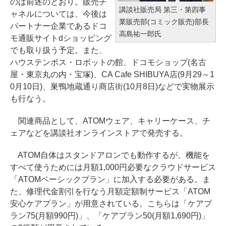
のは前述のとおり。販売チ
講談社販売局 第三・第四事
ャネルについては、今後は
業販売部(コミック販売)部長
パートナー企業であるドコ
高島祐一郎氏
モ通販サイトdショッピング
でも取り扱う予定。また、
ハウステンボス・ロボットの館、ドコモショップ(名古
屋・東京丸の内・宝塚)、CA Cafe SHIBUYA店(9月29～1
0月10日)、巣鴨地蔵通り商店街(10月8日)などで実物展示
も行なう。
関連商品として、ATOMウェア、キャリーケース、チ
ェアなどを講談社オンラインストアで発売する。
ATOM自体はスタンドアロンでも動作するが、機能を
すべて使うためには月額1,000円必要なクラウドサービス
「ATOMベーシックプラン」に加入する必要がある。ま
た、修理代金割引を行なう月額定額制サービス「ATOM
安心ケアプラン」が用意されている。こちらは「ケアプ
ラン75(月額990円)」、「ケアプラン50(月額1,690円)」