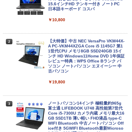
15.6インチHD テンキー付き ノートPC
日本語キーボード コスパ
￥10,800
【大特価】中古 NEC VersaPro VKM44X-
2
A PC-VKM44XZGA Core i5 1145G7 第1
1世代CPU メモリ8GB SSD240GB 15イ
ンチ HD Windows11Home DVD 1年保証
レビュー特典：WPS Office Bランク パ
ソコン ノートパソコン エヌイーシー 中
古パソコン
￥19,800
ノートパソコン14インチ 極軽量約965g
3
富士通 LIFEBOOK U748 高性能第7世代
Core i5-7300U カメラ内蔵 メモリ最大16
GB SSD1TB 薄い軽い FHD液晶 type-C
WIFI Bluetooth 中古ノートパソコン Off
ice付き 5GWIFI Bluetooth最新Microso