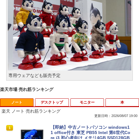
専用ウェアなども販売予定
楽天市場 売れ筋ランキング
ノート
デスクトップ
モニター
本
楽天 ノート 売れ筋ランキング
更新日時：2026/08/07 19:00
【即納】中古ノートパソコン windows1
1
1 office付き 東芝 PB55 Intel 第6世代Co
re i3 初心者向け メモリ4GB SSD128GB