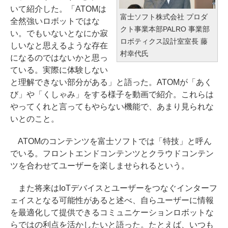
いて紹介した。「ATOMは
富士ソフト株式会社 プロダ
全然強いロボットではな
クト事業本部PALRO 事業部
い。でもいないとなにか寂
ロボティクス設計室室長 藤
しいなと思えるような存在
村幸代氏
になるのではないかと思っ
ている。実際に体験しない
と理解できない部分がある」と語った。ATOMが「あく
び」や「くしゃみ」をする様子を動画で紹介。これらは
やってくれと言ってもやらない機能で、あまり見られな
いとのこと。
ATOMのコンテンツを富士ソフトでは「特技」と呼ん
でいる。フロントエンドコンテンツとクラウドコンテン
ツを合わせてユーザーを楽しませられるという。
また将来はIoTデバイスとユーザーをつなぐインターフ
ェイスとなる可能性があると述べ、自らユーザーに情報
を最適化して提供できるコミュニケーションロボットな
らではの利点を活かしたいと語った。たとえば、いつも