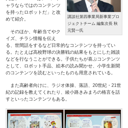
ャラならではのコンテンツ
を持ったロボットだ」と改
講談社第四事業局新事業プロ
めて紹介。
ジェクトチーム 編集次長 秋
元賢一氏
そのほか、年齢当てやク
イズ、チラシ情報を伝え
る、世間話をするなど日常的なコンテンツを持ってい
る。たとえば高校野球の決勝戦の結果をもとにした雑談
などを行なうことができる。子供たちが喜ぶコンテンツ
として、ロボット手品、絵本の読み聞かせ、小学生新聞
のコンテンツを読むといったものも用意されている。
また高齢者向けに、ラジオ体操、落語、20世紀・21世
紀の記録を教えてくれたり、綾小路きみまろの格言を話
すといったコンテンツもある。