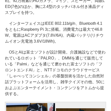
B)。92万画素のHDカメラ、マイク、スピーカー、両眼L
ED(7色)のほか、胸に2.4型のタッチパネル付き液晶ディ
スプレイを持つ。
インターフェイスはIEEE 802.11b/g/n、Bluetooth 4.1
をともにRaspberry Pi 3に搭載。消費電力は最大で46.8
W。電源はACアダプタ(7.8V/6A)、内蔵バッテリ(リチウ
ムイオン充電池 3.6V/18Wh)。
OSとAIは富士ソフトが設計開発。介護施設などで使わ
れているロボット「PALRO」、DMMを通じて販売して
いる「Palmi」などを通じて磨かれた富士ソフトの「フ
ロントエンドAI」と、NTTドコモのクラウドサービス
「しゃべってコンシェル」の基盤技術を活かした自然対
話プラットフォームを活用し、雑学クイズその他、50に
およぶエンターテイメント・コンテンツをアトムから提
供する。