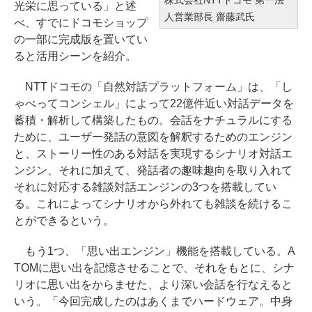
光栄に思っている」と述
人営業部長 齋藤武氏
べ、すでにドコモショップ
の一部に完成版を置いてい
ると活用シーンを紹介。
NTTドコモの「自然対話プラットフォーム」は、「し
ゃべってコンシェル」によって22億件近い対話データを
蓄積・解析して構築したもの。会話をナチュラルにする
ために、ユーザー発話の意図を解釈するためのエンジン
と、ストーリー性のある対話を実現するシナリオ対話エ
ンジン、それに加えて、発話者の趣味趣向を取り入れて
それに対応する雑談対話エンジンの3つを搭載してい
る。これによってシナリオから外れても雑談を続けるこ
とができるという。
もう1つ、「思い出エンジン」機能を搭載している。A
TOMに思い出を記憶させることで、それをもとに、シナ
リオに思い出をからませた、より深い会話を行なえると
いう。「今回完成したのはあくまでハードウェア。中身