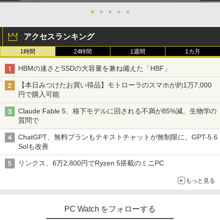
★office搭載＼2年保証／ minipc ミニPC
5
●
●
●
●
●
デスクトップパソコン パソコン 新品 Off
DELL デル E2417H LED液晶モニター 2
5
ice付き インテル Core i3-2350M~i5-135
3.8インチワイド ブラック 1920×1080
00H i7-10870H Windows11 SSD 256GB
（フルHD） 16:9 IPSパネル LEDバック
アクセスランキング
~1TB メモリ 8~16GB デスクトップPC o
ライト付 非光沢 ノングレア 液晶ディス
ffice2021 安い 激安 ゲーム 高スペック 0
プレイ ディスプレイポート VGA【中
1時間
24時間
1週間
1カ月
26
古】
HBMの速さとSSDの大容量を兼ね備えた「HBF」
￥46,980
￥5,300
【本日みつけたお買い得品】モトローラのスマホが約1万7,000
円で購入可能
Claude Fable 5、格下モデルに回される不満が85%減。生物学の
質問で
ChatGPT、無料プランもテキストチャットが無制限に。GPT-5.6
Solも改善
リンクス、6万2,800円でRyzen 5搭載のミニPC
もっと見る
PC Watch をフォローする