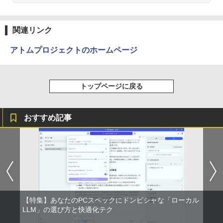
日本創世史
3
Anker Soundcore Liberty 5 ミッドナイトブ
On My Road (Stadium ver.)
ONE PIECE モノクロ版 115 (ジャンプコミッ
【★最大100%ポイント】【新生活応援・
￥2,728
3
ラック
クスDIGITAL)
by Amazon 天然水ラベルレス 2L×9本
2026】【Office 2019 H&B】HP デスク
関連リンク
￥250
トップPC＋24型モニターセット/第8世代
液晶モニター PCディスプレイ 23.8 24イ
3
￥14,990
￥594
￥1,117
Core i7/メモリ:8GB/16GB/32GB/SSD:2
ンチ 144Hz 1ms IPS フルHD ノングレア
アトムプロジェクトのホームページ
56GB/512GB/1TB/DVD/USB 3.0/Wifi/無
非光沢 ブルーライトカット HDMI VGA
線キーボード&マウス/USBメモリ/Windo
スピーカー内蔵 ヘッドホン端子 VESA対
ws11/中古 パソコン/ ディスプレイ
応 テレワーク 在宅勤務 法人向け オフィ
JAFルートマップ全日本2026拡大版 [ JA
4
ス TERRA 2441W
【2026年アップグレード版】AOKIMI ワイヤ
On My Road (Stadium ver.)
HUNTER×HUNTER モノクロ版 39 (ジャンプ
Fメディアワークス ]
トップページに戻る
レスイヤホン bluetooth イヤホン V12 小型
コミックスDIGITAL)
by Amazon 炭酸水 ラベルレス 500ml ×24本
￥49,800
軽量 ブルートゥースHi-Fi 最大36時間再生 ぶ
強炭酸水 ペットボトル 500ミリリットル (Sm
￥9,999
￥250
￥6,600
るーとゅーす コードレス ENCノイズキャン
art Basic)
￥572
セリング 自動ペアリング Type-C充電 マイク
おすすめ記事
付き 防水 タッチ式音量調整 スポーツ/通勤/通
￥1,625
「3500U/4300Uより速い」 NiPoGi ミニ
4
学/WEB会議(ホワイト)
pc Ryzen Embedded R2544初登場 8G
モバイルモニター 15.6インチ InnoView
4
B+256GB 4TB拡張可 mini pc Windows
モバイルディスプレイ 自立型 1920*1080
BUGS LIFE
スーパーの裏でヤニ吸うふたり 9巻 (デジタル
ちいかわカレンダー2027 [ ナガノ ]
5
￥1,964
11 Pro 動作より高速 4K×3画面出力 ミニ
FHD ポータブルモニター IPS液晶パネル
版ビッグガンガンコミックス)
コカ・コーラ やかんの麦茶 from 爽健美茶 ラ
パソコン HDMI2.0+DP1.4 静音性 小型pc
薄型 軽量 持ち運び 壁掛けに対応 Switc
ベルレス 650mlPET×24本
￥250
￥1,980
豊富な端子Type-C USB3.2 有線LAN WI
h/PS3/PS4/PS5/Xbox One/PC/スマホ/U
￥810
FI5/BT4.2 省電力 オフィス/学習向け P2
SBType-C/標準HDMI対応【選べる種
Xiaomi シャオミ REDMI Buds 8 Lite ワイヤ
￥2,009
類】タッチ/ケース付き/4Kタイプ
レスイヤホン Bluetooth 5.4 ノイズキャンセ
リング ANC 36時間再生
￥33,800
【特集】あなたのPCスペックにドンピシャな「ローカル
￥8,980
LLM」の選び方と快適化テク
￥3,480