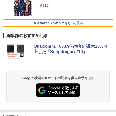
みきった日本の水 2L 8本 ラベルレス [ ケース
￥250
￥19,500
Core i5/メモリ:4GB/8GB/16GB/SSD:12
【楽天1位常連・超800冠獲得】黒/白 モ
] [ 水 ] [ ペットボトル ] [ 箱買い ] [ ストック
4
￥810
￥1,964
8GB/256GB/512GB/1TB/Wi-fi/15.6型/Of
ニター 21.5 / 23.8 / 24.5 / 27型 240Hz/2
] [ 水分補給 ]
fice/HDMI/USB3.0/中古PC 中古ノートパ
00Hz /180Hz/165Hz/100Hz ゲーミングモ
ソコン/Windows11/Windows10
ニター 1ms応答 pcモニター パソコン モ
￥998
ニター 非光沢 スピーカー内蔵 HDR/Free
Amazonランキングをもっと見る
Xiaomi シャオミ REDMI Buds 8 Lite ワイヤ
sync/VESA cocopar HG-238
￥14,999
レスイヤホン Bluetooth 5.4 ノイズキャンセ
リング ANC 36時間再生
編集部のおすすめ記事
￥13,999
￥3,480
ノートパソコン 14インチ 新品 Windows
Qualcomm、660から性能が最大20%向
5
11 Pro Office搭載 日本語キーボード メ
上した「Snapdragon 710」
モリ 8GB SSD 128GB 256GB 512GB 1
【SALE P5倍】モバイルモニター ゲーミ
5
TB Webカメラ WiFi Bluetooth 選べる
ング 14インチ 1200P パソコン 高画質 W
カラー 14型 薄型 軽量 初心者 学習向け P
UXGA ディスプレイ PC ゲーム 1年保証
C ピンク シルバー 最短当日出荷
軽量 薄型 非光沢 PS5 最新iPhone VESA
内蔵スタンド 180度 カバー付 ノングレア
液晶 IPSパネル USB-C HDMI WT-140LP
￥29,800
Google 検索で当サイトの記事を優先表示させる
-BK
￥14,800