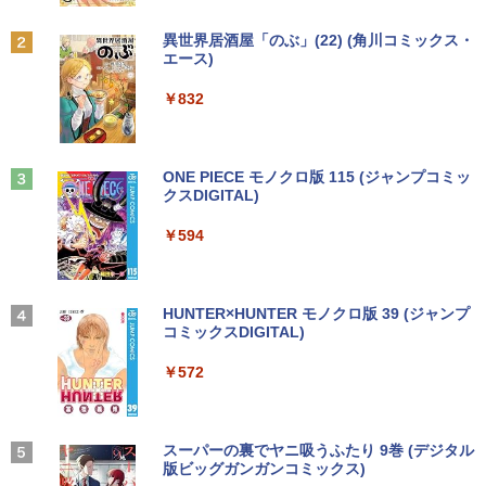
つく日｜ポイント最大49.5倍】【超美
羽生結弦カレンダー卓上版 [ 能登 直 ]
品・本体のみ・充電コード あり】2023モ
￥9,990
BRUCE WAYNE feat. Flo Milli, ATL Jacob
異世界居酒屋「のぶ」(22) (角川コミックス・
デル Lenovo 14型 14e Chromebook G
￥2,750
[Explicit]
エース)
【Amazon.co.jp限定】 い・ろ・は・す 2L P
en 3 (第14世代Intel N100/ メモリ4GB/ e
液晶モニター Dell Pro 22モニター E222
2
ET ラベルレス ×8本
MMC64GB/ 無線LAN/フルHD1920*108
5HM 21.5型 フルHD リフレッシュレート
Anker Soundcore P31i ピンク
￥250
￥832
0/ 5G Softbank/ Webカメラ)【送料無
100Hz VESA 対応 HDMI DisplayPort VG
￥1,112
料】
A モニター 液晶 液晶モニター 液晶ディ
[新品]ブラッククローバー (1-38巻 全巻)
3
￥5,990
スプレイ デル 21.5インチ パソコンモニ
全巻セット
ター 新品
￥12,199
見知らぬ糸
ONE PIECE モノクロ版 115 (ジャンプコミッ
￥18,788
クスDIGITAL)
by Amazon 天然水ラベルレス 2L×9本
￥12,100
￥250
Anker Soundcore Liberty 5 ディープブルー
￥594
￥1,117
【★最大100%ポイント】【第4世代 Cor
3
ei7】富士通 LIFEBOOK/Core i7/メモリ:
￥14,990
8GB/16GB/SSD:256GB/512GB/1TB/15.
＼本日限定500円値下げ／＼楽天1位！20
3
[9月上旬より発送予定][新品]HUNTER×H
4
6型 液晶/Wi-fi/DVD/USB 3.0/Office/中古
26年最新の超軽量超薄型／モバイルモニ
UNTER ハンター×ハンター (1-39巻 最新
パソコン/中古ノートパソコン/中古ノート
ター 15.6インチ フルHD 4K 144Hz タッ
On My Road (Stadium ver.)
HUNTER×HUNTER モノクロ版 39 (ジャンプ
刊) 全巻セット [入荷予約]
PC/Windows11
チパネル バッテリー内蔵 無線接続 12モ
コミックスDIGITAL)
by Amazon 炭酸水 ラベルレス 500ml ×24本
デル選択 非光沢 IPSパネル Type-C HDM
強炭酸水 ペットボトル 500ミリリットル (Sm
￥250
￥19,096
I 軽量 薄型 リモートワーク ディスプレイ
art Basic)
【2026年アップグレード版】AOKIMI ワイヤ
￥24,999
￥572
持ち運び ポータブルモニター
レスイヤホン bluetooth イヤホン V12 小型
軽量 ブルートゥースHi-Fi 最大36時間再生 ぶ
￥1,625
るーとゅーす コードレス ENCノイズキャン
￥12,480
天は赤い河のほとり 全28巻完結セット
5
セリング 自動ペアリング Type-C充電 マイク
【★最大100%ポイント】【新生活応援・
On My Road (Stadium ver.)
スーパーの裏でヤニ吸うふたり 9巻 (デジタル
4
【中古】
付き 防水 タッチ式音量調整 スポーツ/通勤/通
2026】【Office2019H&B】【DVD×テン
版ビッグガンガンコミックス)
【Amazon.co.jp限定】 伊藤園 磨かれて、澄
学/WEB会議(ホワイト)
キー】富士通 LIFEBOOK A577/第7世代