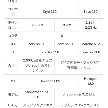
ロセス
CPUコ
Kryo 360
Kryo 260
ア
動作ク
1.95～
2.2GHz
2GHz
ロック
2.2GHz
コア数
8
GPU
Adreno 616
Adreno 615
Adreno 512
ISP
Spectra 250
Spectra 160
2,000万画素デュア
1,600万画素デュアル/2,500
カメラ
ル/3,200万画素シ
万画素シングル
ングル
Hexagon
DSP
Hexagon 685
680
Snapdragon X15
モデム
Snapdragon X12 LTE
LTE
LTEカ
アップリンク:13/ダ
アップリンク:13/ダウンリン