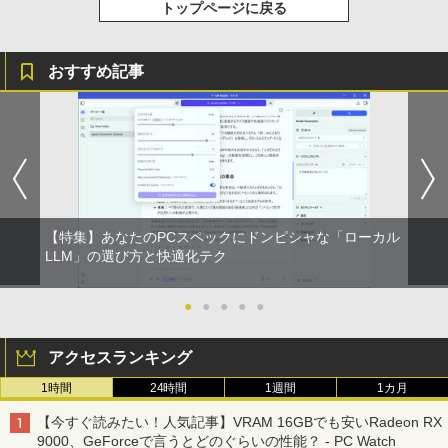
トップページに戻る
おすすめ記事
【特集】あなたのPCスペックにドンピシャな「ローカル
LLM」の選び方と快適化テク
●
●
●
●
●
アクセスランキング
1時間
24時間
1週間
1カ月
【今すぐ読みたい！人気記事】VRAM 16GBでも安いRadeon RX
9000、GeForceで言うとどのぐらいの性能？ - PC Watch