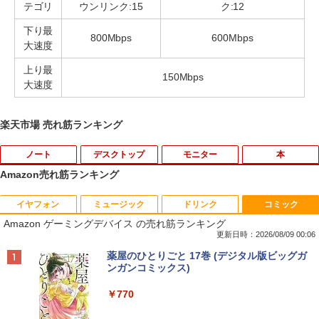
テゴリ
ウンリンク:15
ク:12
下り最
800Mbps
600Mbps
大速度
上り最
150Mbps
大速度
楽天市場 売れ筋ランキング
ノート
デスクトップ
モニター
本
Amazon売れ筋ランキング
イヤフォン
ミュージック
ドリンク
コミック
■新品■Panasonic Let's note CF-SZ5 C
モバイルモニター 15.6インチ InnoView
道路橋示方書・同解説 II 鋼部材・鋼上部
1
1
1
Amazon ゲーミングデバイス の売れ筋ランキング
F-SZ6 CF-SV1 CF-SV2 CF-SV7 CF-SV8
モバイルディスプレイ 自立型 1920*1080
構造編（令和7年10月） [ 公益社団法
CF-SV9 日本語キーボード
FHD ポータブルモニター IPS液晶パネル
人 日本道路協会 ]
更新日時：2026/08/09 00:06
薄型 軽量 持ち運び 壁掛けに対応 Switc
Anker Soundcore P42i (Bluetooth 6.1)【完
BRUCE WAYNE feat. Flo Milli, ATL Jacob
by Amazon 天然水 ラベルレス 500ml ×24本
薬屋のひとりごと 17巻 (デジタル版ビッグガ
h/PS3/PS4/PS5/Xbox One/PC/スマホ/U
￥4,620
￥18,260
全ワイヤレスイヤホン/ウルトラノイズキャン
[Explicit]
富士山の天然水 バナジウム含有 水 ミネラル
ンガンコミックス)
SBType-C/標準HDMI対応【選べる種
セリング 3.5 / マルチポイント接続 / 最大40時
ウォーター ペットボトル 静岡県産 500ミリリ
類】タッチ/ケース付き/4Kタイプ
間再生 / コンパクト形状/持ち運びに便利 / IP5
ットル (Smart Basic)
￥250
￥770
5 防塵防水位規格/PSE技術基準適合】パープ
￥8,980
【8/05.8/10限定！お買い物マラソン×5の
【 限定生産・特典つき 】YUZURU2027
2
2
ル
￥1,380