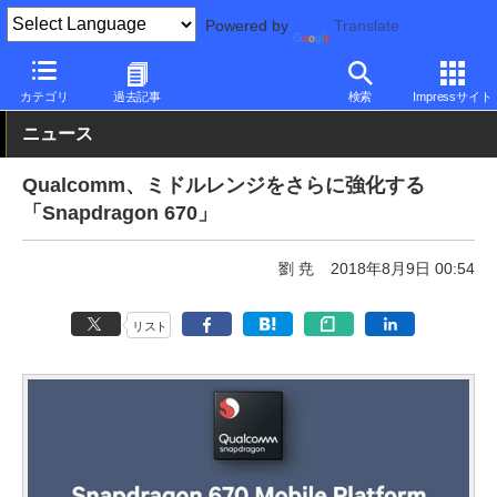
Powered by
Translate
PC Watch
半導体/周辺機器
CPU
Qualcomm
カテゴリ
過去記事
検索
Impressサイト
ニュース
Qualcomm、ミドルレンジをさらに強化する
「Snapdragon 670」
劉 尭
2018年8月9日 00:54
リスト