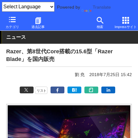
Powered by
Translate
PC Watch
パソコン/タブレット/スマートフォン
ゲーミングノー
カテゴリ
過去記事
検索
Impressサイト
ニュース
Razer、第8世代Core搭載の15.6型「Razer
Blade」を国内販売
劉 尭
2018年7月25日 15:42
リスト