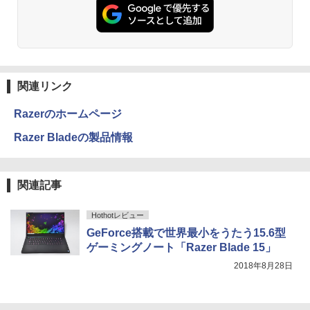
ET ラベルレス ×8本
￥5,990
￥250
￥832
￥1,112
杖と剣のウィストリア（16） 【電子書
3
籍】[ 大森藤ノ ]
Anker Soundcore Liberty 5 ミッドナイトブ
On My Road (Stadium ver.)
ONE PIECE モノクロ版 115 (ジャンプコミッ
ラック
クスDIGITAL)
by Amazon 天然水ラベルレス 2L×9本
￥594
関連リンク
￥250
￥14,990
￥594
￥1,117
Razerのホームページ
Razer Bladeの製品情報
[新品][全巻収納ダンボール本棚付]◆特典
4
【2026年アップグレード版】AOKIMI ワイヤ
On My Road (Stadium ver.)
HUNTER×HUNTER モノクロ版 39 (ジャンプ
あり◆魔入りました!入間くん (1-49巻 最
レスイヤホン bluetooth イヤホン V12 小型
コミックスDIGITAL)
新刊)[オリジナル缶バッジ付] 全巻セット
by Amazon 炭酸水 ラベルレス 500ml ×24本
軽量 ブルートゥースHi-Fi 最大36時間再生 ぶ
強炭酸水 ペットボトル 500ミリリットル (Sm
￥250
関連記事
るーとゅーす コードレス ENCノイズキャン
art Basic)
￥572
￥30,906
セリング 自動ペアリング Type-C充電 マイク
付き 防水 タッチ式音量調整 スポーツ/通勤/通
￥1,625
Hothotレビュー
学/WEB会議(ホワイト)
GeForce搭載で世界最小をうたう15.6型
BUGS LIFE
スーパーの裏でヤニ吸うふたり 9巻 (デジタル
ちいかわ なんか小さくてかわいいやつ
5
ゲーミングノート「Razer Blade 15」
￥1,964
版ビッグガンガンコミックス)
（7）なんか飛び出ていろいろ貼れるフォ
【Amazon.co.jp限定】 伊藤園 磨かれて、澄
トアルバム付き特装版 （講談社キャラク
みきった日本の水 2L 8本 ラベルレス [ ケース
￥250
2018年8月28日
ターズA） [ ナガノ ]
] [ 水 ] [ ペットボトル ] [ 箱買い ] [ ストック
￥810
Xiaomi シャオミ REDMI Buds 8 Lite ワイヤ
] [ 水分補給 ]
レスイヤホン Bluetooth 5.4 ノイズキャンセ
￥3,630