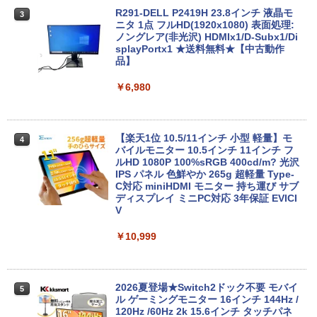
R291-DELL P2419H 23.8インチ 液晶モ
3
￥12,555
ニタ 1点 フルHD(1920x1080) 表面処理:
ノングレア(非光沢) HDMIx1/D-Subx1/Di
splayPortx1 ★送料無料★【中古動作
品】
【期間限定破格金額！】新生活 新古品 W
3
in11搭載 パソコンノートパソコンoffice
￥6,980
付き 初心者向けノートPC 初期設定済 1
5.6型 インテル高速CPU ランダムで発送
メモリ4GB～ 高速SSD1TB 最大 フルHD
Webカメラ zoom 軽量薄型 無線 型番更
【楽天1位 10.5/11インチ 小型 軽量】モ
4
新で在庫処分
バイルモニター 10.5インチ 11インチ フ
ルHD 1080P 100%sRGB 400cd/m? 光沢
￥12,980
IPS パネル 色鮮やか 265g 超軽量 Type-
C対応 miniHDMI モニター 持ち運び サブ
ディスプレイ ミニPC対応 3年保証 EVICI
V
【★最大100%ポイント】【Windows11
4
正式対応 × テンキー】富士通 LIFEBOO
￥10,999
K A579/第8世代 Core i3/メモリ:4GB/8G
B/16GB/SSD:128GB/256GB/512GB/1T
B/DVD/Wi-fi/15.6型/Office/HDMI/USB3.
1/中古PC 中古ノートパソコン Windows
2026夏登場★Switch2ドック不要 モバイ
5
11
ル ゲーミングモニター 16インチ 144Hz /
120Hz /60Hz 2k 15.6インチ タッチパネ