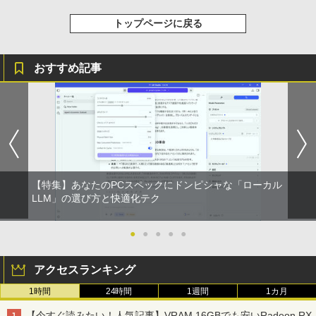
リング ANC 36時間再生
￥998
トップページに戻る
￥3,480
おすすめ記事
【特集】あなたのPCスペックにドンピシャな「ローカル
LLM」の選び方と快適化テク
●
●
●
●
●
アクセスランキング
1時間
24時間
1週間
1カ月
【今すぐ読みたい！人気記事】VRAM 16GBでも安いRadeon RX