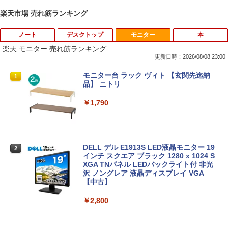
楽天市場 売れ筋ランキング
ノート
デスクトップ
モニター
本
楽天 モニター 売れ筋ランキング
更新日時：2026/08/08 23:00
【★最大100%ポイント】【Windows X
モニター台 ラック ヴィト 【玄関先迄納
1
1
P 搭載】大手メーカー おまかせ ノートパ
品】 ニトリ
ソコン/Celeron Core2/メモリ:4GB/SSD:
128GB/15.6インチ 大画面/DVD/新品 マ
￥1,790
ウス 付き/中古ノートPC 中古ノートパソ
コン パソコン 中古パソコン
￥9,999
DELL デル E1913S LED液晶モニター 19
2
インチ スクエア ブラック 1280 x 1024 S
XGA TNパネル LEDバックライト付 非光
沢 ノングレア 液晶ディスプレイ VGA
＼★最大2555円OFFクーポン★／【内蔵
2
【中古】
テンキー搭載】中古ノートパソコン 中古
パソコン 東芝 TOSHIBA 第6世代 Core i3
メモリ 4GB 新品SSD 256GB 15.6インチ
￥2,800
USB3.0 HDMI端子 Bluetooth DVD WIFI
Office2付き Windows11 オフィス 中古P
C 中古ノートPC