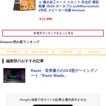
￥18,800
ル 撥水加工ケース スタンド 非光沢 薄型
軽量 VESA ポータブル ps5/Mac/switch/
2対応 スピーカー内蔵 kksmart
中古ノートパソコン・ windows11 offic
￥11,999
5
e付・整備済み品・富士通 LIFEBOOK U
938 超軽量ノートパソコン 13.3型FHD
第7世代 Core i5 / メモリ8GB / SSD256G
楽天ランキングをもっと見る
B / Webカメラ / 初期設定不要
Amazon売れ筋ランキング
￥22,800
イヤフォン
ミュージック
ドリンク
コミック
宇宙兄弟（43） （モーニング KC） [
1
小山 宙哉 ]
編集部のおすすめ記事
￥891
Anker Soundcore P40i オフホワイト
BRUCE WAYNE feat. Flo Milli, ATL Jacob
by Amazon 天然水 ラベルレス 500ml ×24本
薬屋のひとりごと 17巻 (デジタル版ビッグガ
Razer、世界最小の15.6型ゲーミングノ
[Explicit]
富士山の天然水 バナジウム含有 水 ミネラル
ンガンコミックス)
ート「Razer Blade」
ウォーター ペットボトル 静岡県産 500ミリリ
￥7,990
ットル (Smart Basic)
￥250
￥770
【予約商品】 日曜劇場『VIVANT』トレ
2
￥1,380
ジャーボックス 講談社
Anker Soundcore P31i ブラック
BRUCE WAYNE feat. Flo Milli, ATL Jacob
異世界居酒屋「のぶ」(22) (角川コミックス・
Google 検索で当サイトの記事を優先表示させる
￥28,970
[Explicit]
エース)
【Amazon.co.jp限定】 い・ろ・は・す 2L P