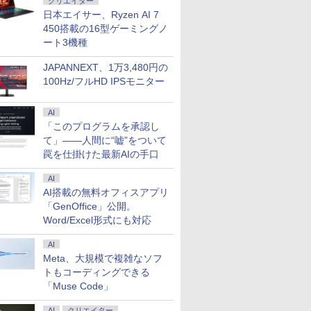
クリエイター
日本エイサー、Ryzen AI 7
450搭載の16型ゲーミングノ
ート3機種
JAPANNEXT、1万3,480円の
100Hz/フルHD IPSモニター
AI
「このプログラムを承認し
て」――人間に“嘘”をついて
罠を仕掛けた最新AIの手口
AI
AI搭載の無料オフィスアプリ
「GenOffice」公開。
Word/Excel形式にも対応
AI
Meta、大規模で複雑なソフ
トもコーディングできる
「Muse Code」
AI
クリエイター