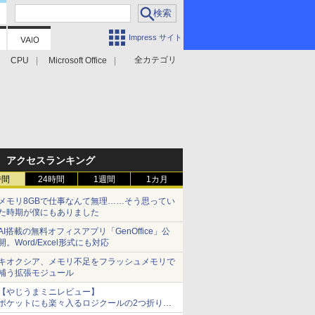
Impress サイト
全カテゴリ
CPU
Microsoft Office
アクセスランキング
時間
24時間
1週間
1カ月
メモリ8GBで仕事なんて無理……そう思ってい
た時期が僕にもありました
AI搭載の無料オフィスアプリ「GenOffice」公
開。Word/Excel形式にも対応
キオクシア、メモリ不足をフラッシュメモリで
補う拡張モジュール
【やじうまミニレビュー】
ポケットにも楽々入るロジクールの2つ折りマ
ウス「Mobi Fold」。その気になるギミックと