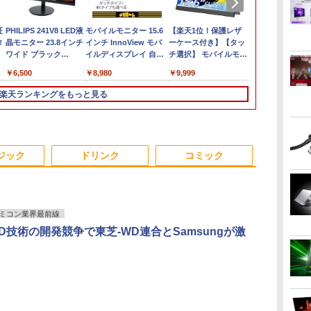
証
向
超得10％OFF｜ミドル
PHILIPS 241V8 LED液
【期間限定 ポイント
【展示品・代引不可】
モバイルモニター 15.6
【マラソン限定
【★20％クーポン】
超得2,000円OFF&P2倍
【楽天1位！保護レザ
中古ノートパ
【3年保証】P
ソ
タ
イン
クラス 快適｜AMD
晶モニター 23.8インチ
UP＆クーポン配布】
富士通 FUJITSU デス
インチ InnoView モバ
30%OFF】中古 店長お
MINISFORUM UM880
｜Windows11正式対応
ーケース付き】【タッ
DELL Latitud
23.8型 液晶
ーン
Ryzen5 3500 GeForce
ワイド ブラック
Lenovo 500e
クトップPC FMV
イルディスプレイ 自立
まかせパソコン Core
PlusミニPC AMD
第8世代｜楽天1位 三冠
チ選択】 モバイルモニ
Core i5-1031
ルHD IPS 
モ
GTX1660super｜中古
1920×1080 （フル
Chromebook Gen 4s
Desktop Fシリーズ
型 1920*1080 FHD ポー
i5 第11世代 メモリ
Ryzen 7 8845HS
獲得｜豪華特典付き｜
ター 15.6インチ ノング
Windows11 Pr
レート 100Hz
￥110,000
￥6,500
￥39,800
￥149,800
￥8,980
￥39,800
￥131,999
￥29,800
￥9,999
￥27,800
￥10,980
世
ス
ゲーミングpc セット｜
HD）16:9 IPSパネル
2in1 ノートパソコン
F55-K1 23.8型/ Core
タブルモニター IPS液晶
8GB 16GB SSD240GB
16GB/32GB RAM
最大180日保証｜Core
レア 非光沢 1080Pフル
2024付き メ
応 スピーカー 
-
C
デスクトップパソコン
非光沢 ノングレア 液
83L5S00000
i5-1235U/ メモリ
パネル 薄型 軽量 持ち運
15インチ Windows11
512GB/1TB SSD
i5 第8世代｜中古ノー
HD コスパ 高画質 デュ
SSD512GB 1
VGA モニター
楽天ランキングをもっと見る
B
イ
Windows11｜グラボ
晶ディスプレイ HDMI
ChromeOS N100 メモ
16GB/ SSD 512GB/
び 壁掛けに対応
WPS Office 1年保証 ノ
Windows 11 Pro ゲー
トパソコン
アルモニター サブモニ
Bluetooth 
晶モニター 
1660super SSD｜PC
VGA VESA準拠 PS4
リ4GB eMMC64GB
Windows 11/ 2024
Switch/PS3/PS4/PS5/Xbox
ートパソコン【CA】
ミングpc 2.5Gbps
Windows11 office付き
ター ポータブルモニタ
モバイル ビジ
プレイ 23.8
ス
フォートナイト マイン
switch 対応 スイッチ
11.6インチ タッチ対応
Office付き/ 2025年1月
One/PC/スマ
中古ノートPC 中古ノ
LAN/Wi-
｜15.6型 テンキー付き
ー ゲーミングモニター
勤務 学生向け
コンモニター
クラフト fortnite apex
【中古】
再生品Sランク
モデル
ホ/USBType-C/標準
ートパソコン 中古パソ
Fi6E/BT5.2/HDMI2.1/USB4/DP1.4/OCuLi
｜ノートパソコン
リモートワーク IPS
FeuVision
3
4
5
6
本
ロブロックス プレイ可
HDMI対応【選べる種
コン 中古PC 中古品
搭載コンパクトPC
Windows11 第8世代｜
Tpye-C/mini HDMI pc
FSID24BF0
ジック
ドリンク
コミック
初
能｜プレゼントに最
類】タッチ/ケース付
win11 パソコン コスパ
ノートパソコン｜パソ
ミニPC iPhone対応
ジョン ゲー
適！
き/4Kタイプ
ノートパソコン
コン｜PC｜中古PC
ター
ミコン業界最前線
AND技術の開発競争で東芝-WD連合とSamsungが激
世
モデルプレスカウント
[新品][全巻収納ダンボ
スター・ウォーズ／マ
薬屋のひとりご
2
ダウンマガジン vol.13
ール本棚付]◆特典あり
ンダロリアン公式ビジ
【電子書籍】[ 
学習
◆魔入りました!入間く
ュアルガイド [ パブ
￥1,500
￥770
小
ん (1-49巻 最新刊)[オ
ロ・ヒダルゴ ]
￥30,906
￥6,600
リジナル缶バッジ付]
.
Anker Soundcore
On My Road
by Amazon 天然水
HUNTER×HUNTER
【2026年アップグレ
On My Road
by Amazon 炭酸水
スーパーの裏でヤニ
Xiaomi シャオミ
BUGS LIFE
コカ・コーラ やかんの
ONE PIECE モノクロ
全巻セット
Liberty 5 ミッドナイ
(Stadium ver.)
ラベルレス 2L×9本
モノクロ版 39 (ジャ
ード版】AOKIMI ワ
(Stadium ver.)
ラベルレス 500ml
吸うふたり 9巻 (デジ
REDMI Buds 8 Lite ワ
麦茶 from 爽健美茶 ラ
版 115 (ジャンプコミ