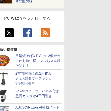
オの醍醐味
PC Watch をフォローする
買い得情報
日清焼そばU.F.O.の12個セッ
トがお買い得。マルちゃん焼
そばも！
2方向同時に送風可能な
Shark製タワーファンが
9,940円引き
Ankerのソーラーパネル付き
監視カメラが4千円引き
ASUSのRyzen AI搭載ノート