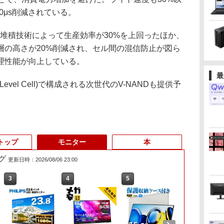
50μs削減されている。
層堆積技術によって生産効率が30%を上回ったほか、
層の高さが20%削減され、セル間の混信防止が図ら
理性能が向上している。
最
-Level Cell)で構成される次世代のV-NANDも提供予
トップ
モニター
本
グ
更新日時：2026/08/06 23:00
3
3
3
4
4
4
5
5
5
6
6