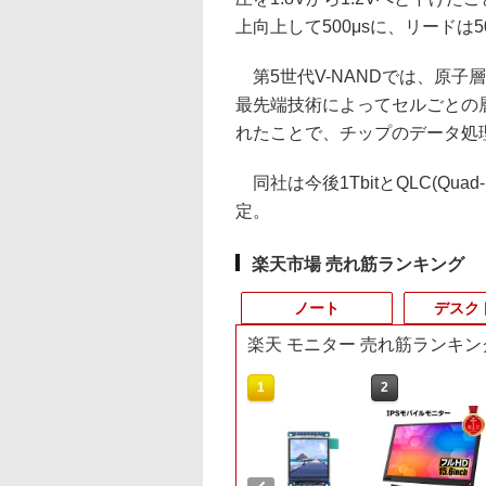
上向上して500μsに、リードは
第5世代V-NANDでは、原子
最先端技術によってセルごとの
れたことで、チップのデータ処
同社は今後1TbitとQLC(Quad
定。
楽天市場 売れ筋ランキング
ノート
デスク
楽天 モニター 売れ筋ランキン
10
10
1
1
1
2
2
2