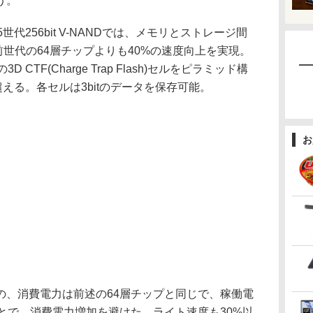
う。
第5世代256bit V-NANDでは、メモリとストレージ間
、前世代の64層チップよりも40%の速度向上を実現。
CTF(Charge Trap Flash)セルをピラミッド構
える。各セルは3bitのデータを保存可能。
お
、消費電力は前述の64層チップと同じで、稼働電
たことで、消費電力増加を避けた。ライト速度も30%以