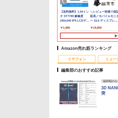
500円OFFクーポ
モニター 23.8型
【期間限定P15倍+最大
iiyama ProLite
【大特価】中古 VAIO
【★最大100%ポイン
【送料無料】1.54イン
「楽天ランキング1
＼レビュー投稿で保
マイクロソフト 法人
【訳アリ】【WEB
l ディスプレイ Pro
10%OFFクーポン】
X2492HSU-B1J 23.8イ
Core i7 1065G7 第10世
ト】超小型筐体 ミニパ
チ ST7789 解像度
位」 デスクトップパ
延長／モバイルモニ
け Surface Pro 12 
ラ＋フルHD】ノー
 純正モニター VESA
【3年保証】LENOVO
ンチ IPSパネル搭載
代CPU メモリ8GB
ソコン HP ProDesk
240x240 IPS LCDディ
コン Windows11
ー 15.6 ディスプレイ
チ キーボード スト
ソコン 中古パソコ
 リフレッシュレー
レノボ THINKPAD X13
120Hz/3ms対応 フル
SSD256GB 14インチ
800 G2 DM 第6世代
スプレイ240x240 LCD
Office付き パソコン
ポータブルモニター 
グレー EP2-32891
,800
,999
￥34,100
￥14,764
￥24,800
￥29,800
￥1,980
￥45,700
￥19,800
￥25,278
13.3インチ
00Hz HDMI
GEN 1 SSD256GB メ
HD(1920×1080)解像度
フルHD Windows11
Corei5 メモリ:8GB 新
モジュール SPI ディス
新品｜インテル 第14
ニター モバイルディ
D256GB メモリ
playPort VGA モニ
モリ8GB Core i5
液晶モニタ
Home WEBカメラ 無
品SSD:256GB
プレイ Arduino
代 Core i5-4590 i5 i7
プレイ hdmi タイプ
 Core i5-1135G7
 液晶 液晶モニタ
Windows 11 Pro 中古
線LAN VJPK13C11N 1
HDD:500GB デュアル
RasberryPiなど対応
14700F｜ SSD 256G
デュアルディスプレ
世代 Microsoft
液晶ディスプレイ
アウトレット 返品 送
年保証 レビュー特
ストレージ USB 3.0
～2TB｜メモリ 8～
スタンド ゲーム 液晶
ice付き
HD IPS デル
料無料 中古ノートパソ
典:WPS Office Bラン
Type-C DisplayPort
64GB DDR4/5｜ デ
薄型 軽量
Amazon売れ筋ランキング
dows11 東芝
25HM 23.8インチ
コン 中古パソコン ノ
ク パソコン ノートパソ
VGA Wi-fi 無線LAN
クトップPC 2年保証
10
1
2
abook G83 中古
コンモニター 新品
ートパソコン ノート
コン バイオ 中古ノート
Windows10
激安 高性能 ゲーム 
イヤフォン
ミュー
 パソコン ノートPC
ノートPC OFFICE付き
PC win11 中古ノート
Windows11 ミニデス
体のみ PC 高スペッ 
D1TB メモリ16GB
パソコン
クトップ ミニPC
期設定済み
編集部のおすすめ記事
 薄型 ダイナブッ
福田昭のセ
3D N
天ブックス限定特
ヒロシマ 消えたかぞ
【エントリーでポイン
小学館版学習まんが 
突
白波瀬海来写真集
く （ポプラ社の絵本
ト10倍】はじめての世
界の歴史 新装版 全2
）(サイン入りチェ
67） [ 指田 和 ]
界名作えほん きいろい
巻セット （小学館 
枚付き) [ 富田恭透 ]
えほんのおうち 40巻セ
まんがシリーズ） [ 
180
￥1,815
￥26,400
￥26,620
ット
学館 ]
Anker Soundcore
BRUCE WAYNE feat.
【Amazon.co.jp限
薬屋のひとりごと 17
Anker Soundcore
BRUCE WAYNE feat
by Amazon 天然水
異世界居酒屋「の
P40i オフホワイト
Flo Milli, ATL Jacob
定】 い・ろ・は・す
巻 (デジタル版ビッグ
P31i ブラック
Flo Milli, ATL Jacob
ラベルレス 500ml
ぶ」(22) (角川コミッ