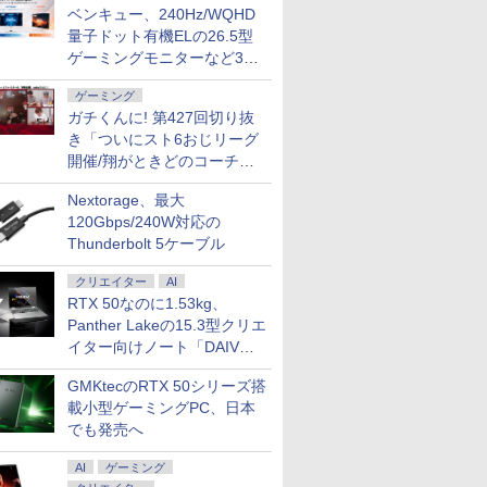
ベンキュー、240Hz/WQHD
量子ドット有機ELの26.5型
ソコン
S5対応
【楽天1位常連】【新
＼メーカー5年保証／
MS Office 2024 H&B
ドウシシャ AVISTA フ
【1500円OFFクーポ
液晶モニター 23.8型
【期間限定
iiyama Pro
ゲーミングモニターなど3機
e 5310
モニター フ
品】 2026年最新モデル
【最短即日発送】【新
搭載｜中古ノートパソ
ルHD解像度 24.5型ゲ
ン】【訳アリ】【WEB
Dell ディスプレイ Pro
10%OFF
X2492HSU
種
0U
リフレッシュ
ノートパソコン パソコ
品】モニター 21.5イン
コン Windows11
ーミングディスプレイ
カメラ＋フルHD】ノー
24 純正モニター VESA
【3年保証】
ンチ IPS
ゲーミング
o Office
 VESA 対
ン JIS 日本語キーボー
チモニター ディスプレ
Office付｜Dynabook
液晶ディスプレイ モニ
トパソコン 中古パソコ
対応 リフレッシュレー
レノボ THI
120Hz/3
￥33,680
￥12,800
￥33,800
￥12,480
￥29,800
￥13,999
￥34,100
￥14,764
ガチくんに! 第427回切り抜
モリ16GB
HDMI
ド 第14世代CPU搭載
イ PCモニター ASUS
S73 Core i5 第10世代
ター リフレッシュレー
ン 13.3インチ
ト 100Hz HDMI
GEN 1 SS
HD(1920
き「ついにスト6おじリーグ
3.3型
 液晶 液
Windows11 第13世代
液晶ディスプレイ
10210U メモリ 8GB
ト300Hz 高さ調節/縦横
SSD256GB メモリ
DisplayPort VGA モニ
モリ8GB Co
液晶モニタ
HDMI 軽量
液晶ディス
CPU搭載 14.1/15.6イン
VP229HFZ 22型
開催/翔がときどのコーチ就
SSD 256GB 13.3型
変更可能 HDR10 IPSパ
8GB Core i5-1135G7
ター 液晶 液晶モニタ
Windows 
ネス 在宅
インチ パソ
チワイド液晶 フルHD
1920×1080 応答速度
FHD 1,920×1,080 WEB
ネル 【RCP】
第11世代 Microsoft
ー 液晶ディスプレイ
アウトレッ
任など」
 新品
cpu N95/N5095/N3450
1ms リフレッシュレー
カメラ Type-C HDMI
DOSHISHA ブラック
Office付き
フルHD IPS デル
料無料 中
Nextorage、最大
nk
メモリ 8GB 12GB
ト100Hz IPSパネル 液
Bluetooth 無線 Wi-Fi
DGF240SWB
Windows11 東芝
E2425HM 23.8インチ
コン 中古
120Gbps/240W対応の
7
8
9
10
SI フュービ
16GB 32GB SSD
晶モニター 5年保証付
顔認証 整備済み 中古
dynabook G83 中古
パソコンモニター 新品
ートパソコ
Thunderbolt 5ケーブル
ミングモニ
128GB 256GB 512GB
き 動画閲覧 仕事 在宅
PC 中古パソコン Word
PC パソコン ノートPC
ノートPC 
1TB USB3.0 初期設定
楽天ランキング4冠
Excel PowerPoint
SSD1TB メモリ16GB
クリエイター
AI
済
軽量 薄型 ダイナブッ
RTX 50なのに1.53kg、
ク
Panther Lakeの15.3型クリエ
イター向けノート「DAIV
Z5」
と 17巻
BLACK LAGOON
九条の大罪（17） 【電
【楽天ブックス限定特
ヒロシマ 
GMKtecのRTX 50シリーズ搭
日向夏 ]
シールくじびき 3枚セ
子書籍】[ 真鍋昌平 ]
典】白波瀬海来写真集
く （ポ
載小型ゲーミングPC、日本
ット
（仮）(サイン入りチェ
67） [ 指
でも発売へ
￥759
キ1枚付き) [ 富田恭透 ]
￥2,310
￥4,180
￥1,815
AI
ゲーミング