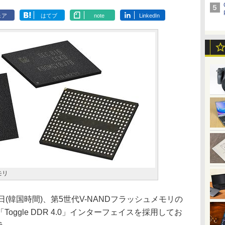
ェア
はてブ
note
LinkedIn
モリ
0日(韓国時間)、第5世代V-NANDフラッシュメモリの
ggle DDR 4.0」インターフェイスを採用してお