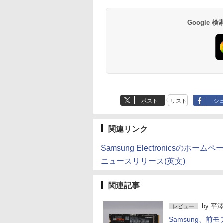
[Explicit]
2L PET ラベルレス
ガンガンコミックス)
[Explicit]
×24本 富士山の天然
クス・エース)
￥5,990
￥4,990
×8本
水 バナジウム含有 
￥250
￥1,001
￥770
￥250
￥1,380
￥832
Google
ミネラルウォーター
ペットボトル 静岡県
産 500ミリリットル
(Smart Basic)
ポスト
リスト
シ
関連リンク
Samsung Electronicsのホームペ
ニュースリリース(英文)
関連記事
by
平澤
レビュー
Samsung、前