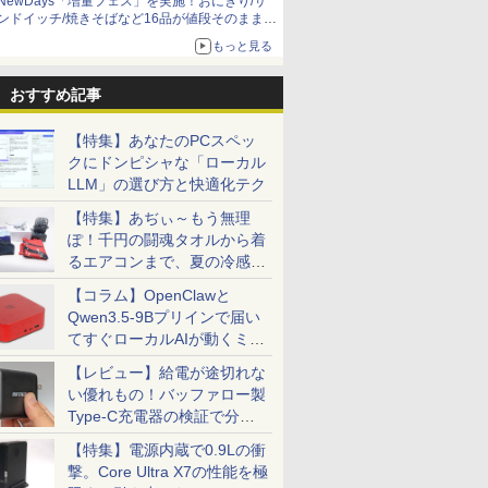
NewDays「増量フェス」を実施！おにぎり/サ
ンドイッチ/焼きそばなど16品が値段そのままで
ボリュームアップ
もっと見る
おすすめ記事
【特集】あなたのPCスペッ
クにドンピシャな「ローカル
LLM」の選び方と快適化テク
【特集】あぢぃ～もう無理
ぽ！千円の闘魂タオルから着
るエアコンまで、夏の冷感グ
ッズ一挙紹介
【コラム】OpenClawと
Qwen3.5-9Bプリインで届い
てすぐローカルAIが動くミニ
PC「SER9 Pro」
【レビュー】給電が途切れな
い優れもの！バッファロー製
Type-C充電器の検証で分か
ったこと
【特集】電源内蔵で0.9Lの衝
撃。Core Ultra X7の性能を極