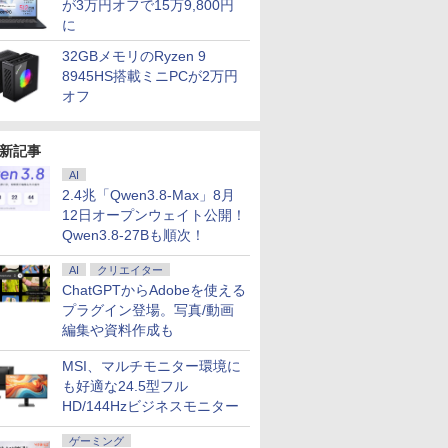
が3万円オフで15万9,800円
に
32GBメモリのRyzen 9
8945HS搭載ミニPCが2万円
オフ
新記事
AI
2.4兆「Qwen3.8-Max」8月
12日オープンウェイト公開！
Qwen3.8-27Bも順次！
AI
クリエイター
ChatGPTからAdobeを使える
プラグイン登場。写真/動画
編集や資料作成も
7
7
8
8
9
9
10
10
MSI、マルチモニター環境に
も好適な24.5型フル
HD/144Hzビジネスモニター
ゲーミング