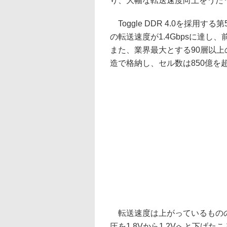
り、大幅な転送速度向上をうた
Toggle DDR 4.0を採用する
の転送速度が1.4Gbpsに達し
また、業界最大とする90層以上の3D 
造で格納し、セル数は850億を超
転送速度は上がっているものの
圧を1.8Vから1.2Vへと下げ