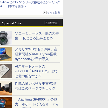
GMKtecのRTX 50シリーズ搭載小型ゲーミング
は？
PC、日本でも発売へ
もっと見る
Special Site
ソニーミラーレス一眼の大特
集！ 見どころ記事まとめ
メモリ32GBでも予算内。産
経新聞社がAMD Ryzen搭載
dynabookを2千台導入
AIスマートノートの
iFLYTEK「AINOTE 2」はな
ぜ魅力的なのか？
性能の良いお得な中古PC情
報はこのページでチェック！
「A&ultima SP4000T」の魅
力！ポケットに入るオーディ