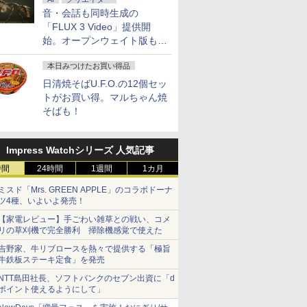
音・会話も同時生成の
「FLUX 3 Video」提供開
始。オープンウェイト版も計
画
本日みつけたお買い得品
日清焼そばU.F.O.の12個セッ
トがお買い得。マルちゃん焼
そばも！
Impress Watchシリーズ 人気記事
時間
24時間
1週間
1カ月
ミスド「Mrs. GREEN APPLE」のコラボドーナ
ツ4種、いよいよ発売！
【家電レビュー】手ごわい雑草との戦い、コメ
リの草刈機で完全勝利 掃除機感覚で使えた
吉野家、牛リブロースを熱々で提供する「極旨
牛鉄板ステーキ定食」を発売
NTT島田社長、ソフトバンクのセブン出資に「d
ポイント使えるようにして」