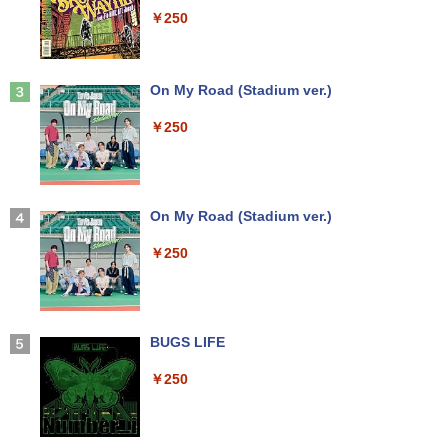
￥5,990
SSD120GB以上 メモリ4GB Celeron搭
D 256GB/Win11Pro/無線LAN/DVD-RW/
モニター 壁掛け フリッカーレス FreeSy
￥250
載 液晶15インチ 中古ノートパソコン DV
DP】中古/送料無料 ※沖縄、離島を除く
nc 21.5インチ 角度調節 FullHD ブルー
Dドライブ(内蔵or外付) WPS Office付き
ライトカット VAパネル VESAフル FHD
中古パソコン
ノングレア MAXZEN JM22CH02
￥54,000
【いたわりセット付き】1年をおいしくす
3
こやかに過ごす養生手帳2027 （インプレ
Anker Soundcore Liberty 5 ミッドナイトブ
On My Road (Stadium ver.)
￥11,800
￥9,480
ス手帳2027） [ 久保奈穂実 ]
ラック
￥250
￥3,080
【エントリーでポイント100％還元のチ
3
￥14,990
ャンス】GMKtec M8 ミニPC【AMD Ryz
【★最大100%ポイント】Windows XP
en 5 PRO 6650H 16GB 512GB】4.5GH
【楽天1位!1,600円OFFクーポン 8/4 20:
3
3
おまかせ 高性能 Core i5 高速 SSD128G
z 6コア 12スレッド OCuLink Windows
00-8/11 01:59】Xiaomi Monitor A24i 20
B メモリ4GB 15.6インチ 大画面 DVDド
11 Pro LPDDR5 6400MT/s 16T増設 3画
26 ディスプレイ 1080P 23.8インチ 144
コミック版はだしのゲン（全10巻セッ
4
ライブ 無線LAN 新品マウス付き Office
面2.5GbpsLAN Bluetooth5.2 WiFi HD
Hzリフレッシュレート sRGB99% 1670
【2026年アップグレード版】AOKIMI ワイヤ
On My Road (Stadium ver.)
ト）
追加可 中古PC ノートパソコン 安心保証
MI 省エネ ゲーミングpc みにpc minipc
万色 300nits ΔE＜1 低ブルーライト 大
レスイヤホン bluetooth イヤホン V12 小型
8K コンパクト
画面 TÜV認証 目にやさしい 調整可能な
軽量 ブルートゥースHi-Fi 最大36時間再生 ぶ
￥250
￥8,800
スタンド VESA
るーとゅーす コードレス ENCノイズキャン
￥15,800
セリング 自動ペアリング Type-C充電 マイク
￥78,248
付き 防水 タッチ式音量調整 スポーツ/通勤/通
￥12,580
学/WEB会議 6.0(オフホワイト)
魔王城の料理番 〜コワモテ魔族ばかりだ
5
【中古】DELL Inspiron 15 3000(3580)
BUGS LIFE
けど、ホワイトな職場です〜 6巻 【電
4
￥2,599
【Celeron4205U 4G 1T(HDD) WiFi 15L
【ポイント10倍】美品 HP 400 G6 SF 9
子書籍】[ ワイエム系 ]
4
CD(1366x768)】【千葉】保証期間1ヶ月
世代 Core i5 9500 メモリ8GB 16GB 32
＼メーカー5年保証／【最短即日発送】
4
￥250
【ランクA】
GB 新品M.2SSD256GB 512GB office付
【新品】モニター 21.5インチモニター デ
￥792
き デスクトップパソコン 中古パソコン P
ィスプレイ PCモニター ASUS 液晶ディ
Xiaomi シャオミ REDMI Buds 8 Lite ワイヤ
C Windows11 pro Win11 3画面 PC 800
スプレイ VP229HFZ 22型 1920×1080 応
レスイヤホン Bluetooth 5.4 ノイズキャンセ
￥15,980
600 G5 G4 モニタ セット オフィス 2024
答速度1ms リフレッシュレート100Hz IP
リング ANC 36時間再生