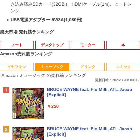
き込み済みSDカード(32GB )、HDMIケーブル(1m)、ヒートシ
ンク
USB電源アダプター 5V/3A(1,080円)
楽天市場 売れ筋ランキング
ノート
デスクトップ
モニター
本
Amazon売れ筋ランキング
イヤフォン
ミュージック
ドリンク
コミック
【★最大100%ポイント】【大特価!訳あ
【期間限定10％OFF】【12GB+256G
DELL デル E2318H LED液晶モニター 23
ブラッククローバー 38 【電子書籍】[ 田
1
1
1
1
Amazon ミュージック の売れ筋ランキング
り!】富士通 LIFEBOOK A576/第6世代 C
B】 【楽天1位連続受賞】NIPOGI mini p
インチワイド ブラック 1920×1080 （フ
畠裕基 ]
ore i3/メモリ:4GB/SSD:128GB/15.6型液
c Intel N5030動作より安定 4C/4T 最大3.
ルHD）IPSパネル LEDバックライト付 非
更新日時：2026/08/08 00:06
晶/USB 3.0/VGA/HDMI/DVD/Office/中古
1GHz Win11 Pro SSD ミニパソコン US
光沢 ノングレア 液晶ディスプレイ ディ
￥594
Anker Soundcore P40i オフホワイト
BRUCE WAYNE feat. Flo Milli, ATL Jacob
パソコン ノートパソコン Windows11 W
B3.2×4 3画面 4K 高速2.4G/5GWi-Fi BT
スプレイポート VGA VESA準拠【中古】
[Explicit]
indows10
4.2 ミニPC ミニパソコン minipc
￥7,990
￥4,980
￥250
￥8,999
￥39,980
キングダム 80 （ヤングジャンプコミッ
2
クス） [ 原 泰久 ]
【期間限定10%OFFクーポン 8/12 10時
2
Anker Soundcore P31i ホワイト
BRUCE WAYNE feat. Flo Milli, ATL Jacob
【中古】 店長セレクト おまかせA4ノー
DELL/デル OPTIPLEX 7090 SFF【第11
まで】 モニター 21.5型 液晶ディスプレ
￥770
2
2
[Explicit]
トパソコン Windows10 お気軽ノートPC
世代 Core i7-11700/メモリ16GB/M.2 SS
イ ベゼル ディスプレイ 液晶モニター PC