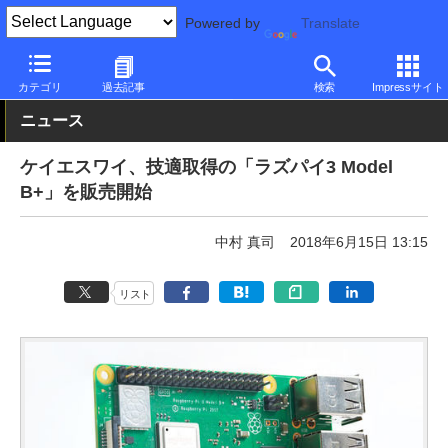
Powered by
Translate
PC Watch
市場
IoT
その他
カテゴリ
過去記事
検索
Impressサイト
ニュース
ケイエスワイ、技適取得の「ラズパイ3 Model
B+」を販売開始
中村 真司
2018年6月15日 13:15
リスト