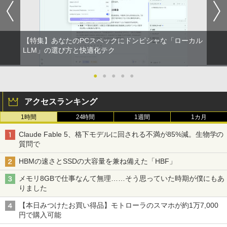
【特集】あなたのPCスペックにドンピシャな「ローカル
LLM」の選び方と快適化テク
●
●
●
●
●
アクセスランキング
1時間
24時間
1週間
1カ月
Claude Fable 5、格下モデルに回される不満が85%減。生物学の
質問で
HBMの速さとSSDの大容量を兼ね備えた「HBF」
メモリ8GBで仕事なんて無理……そう思っていた時期が僕にもあ
りました
【本日みつけたお買い得品】モトローラのスマホが約1万7,000
円で購入可能