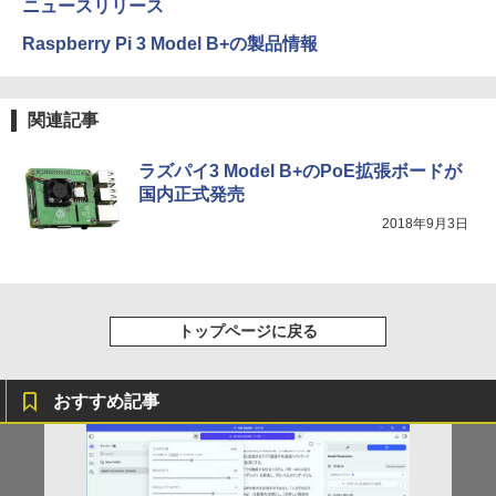
ニュースリリース
HUNTER×HUNTER モノクロ版 39 (ジャンプ
Raspberry Pi 3 Model B+の製品情報
コミックスDIGITAL)
by Amazon 炭酸水 ラベルレス 500ml ×24本
強炭酸水 ペットボトル 500ミリリットル (Sm
art Basic)
￥572
関連記事
￥1,625
スーパーの裏でヤニ吸うふたり 9巻 (デジタル
ラズパイ3 Model B+のPoE拡張ボードが
版ビッグガンガンコミックス)
コカ・コーラ やかんの麦茶 from 爽健美茶 ラ
国内正式発売
ベルレス 650mlPET×24本
2018年9月3日
￥810
￥2,009
トップページに戻る
おすすめ記事