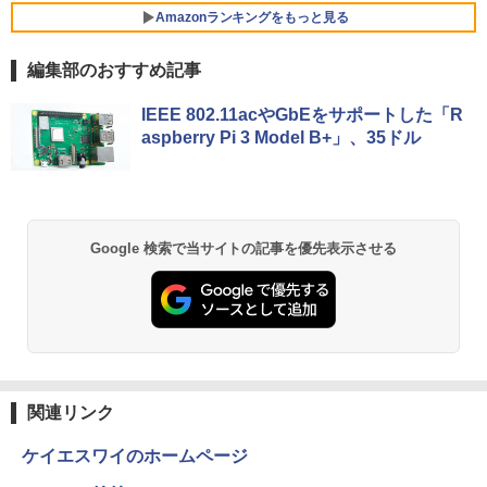
搭載 選択可 8世代 10世代 DELL 1311a
Sパネル 液晶モニター 5年保証付き 動画
Amazonランキングをもっと見る
閲覧 仕事 在宅 楽天ランキング4冠
￥3,480
￥36,740
レビュー投稿 5年保証｜MS Office 2024
5
編集部のおすすめ記事
￥12,800
H&B 搭載｜中古 ノートパソコン Windo
ws11 Office付｜スペック Core i5 第7世
【Amazon.co.jp限定】 い・ろ・は・す 2L P
薬屋のひとりごと 17巻 (デジタル版ビッグガ
代 メモリ 8GB 大容量 HDD 500GB テン
IEEE 802.11acやGbEをサポートした「R
ET ラベルレス ×8本
ンガンコミックス)
キー DVDドライブ搭載 CD DVD 再生可
【正規永久版Office付き】ミニpc ゲーミ
5
aspberry Pi 3 Model B+」、35ドル
｜中古パソコン 中古ノートパソコン 中古
ング AMD Ryzen5 7430U ミニpc 新版小
液晶モニター 23.8型 Dell ディスプレイ
5
￥1,112
￥770
PC オフィス搭載
型ゲーミングpc 最大4.3GHz 6C12T DD
Pro 24 純正モニター VESA 対応 リフレ
R4 16GB 512GB SSD ミニpc mini pc 4
ッシュレート 100Hz HDMI DisplayPort
K@60Hz 3画面同時出力 小型pc 静音 高
VGA モニター 液晶 液晶モニター 液晶デ
￥19,800
速 WiFi 6 BT5.2 USB3.2×6/HDMI2.0/Ty
ィスプレイ フルHD IPS デル E2425HM 2
pe-C Win11Pro
3.8インチ パソコンモニター 新品
by Amazon 天然水 ラベルレス 500ml ×24本
異世界居酒屋「のぶ」(22) (角川コミックス・
Google 検索で当サイトの記事を優先表示させる
富士山の天然水 バナジウム含有 水 ミネラル
エース)
ウォーター ペットボトル 静岡県産 500ミリリ
￥79,980
￥13,999
ットル (Smart Basic)
￥832
￥1,380
ONE PIECE モノクロ版 115 (ジャンプコミッ
クスDIGITAL)
by Amazon 天然水ラベルレス 2L×9本
関連リンク
￥594
￥1,117
ケイエスワイのホームページ