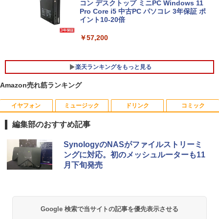
搭載
コン デスクトップ ミニPC Windows 11
Pro Core i5 中古PC パソコレ 3年保証 ポ
￥34,800
イント10-20倍
￥57,200
【大特価】中古 NEC Lavie N1565/C PC-
5
N1565CAL AMD Ryzen 7 5700U メモリ
楽天ランキングをもっと見る
8GB SSD512GB 15インチ フルHD Wind
ows11 Home WEBカメラ 無線LAN テン
Amazon売れ筋ランキング
キー DVDマルチ 1年保証 レビュー特典：
WPS Office Bランク パソコン ノートパ
ソコン
イヤフォン
ミュージック
ドリンク
コミック
【公式・メーカー直販・送料無料】モニ
キングダム 80 （ヤングジャンプコミッ
1
1
ター 新品 フルHD HP Series 3 Pro 324p
クス） [ 原 泰久 ]
￥34,800
編集部のおすすめ記事
v 23.8 インチFHD VA モニター VA 23.8
型 角度調整 VESA 100Hz 液晶HDMI VGA
￥770
Anker Soundcore P40i オフホワイト
BRUCE WAYNE feat. Flo Milli, ATL Jacob
by Amazon 天然水 ラベルレス 500ml ×24本
薬屋のひとりごと 17巻 (デジタル版ビッグガ
PS5 Nintendo Switch 3年保証 転送不可
SynologyのNASがファイルストリーミ
[Explicit]
富士山の天然水 バナジウム含有 水 ミネラル
ンガンコミックス)
(型番: 9U5C1AA)
ングに対応。初のメッシュルーターも11
ウォーター ペットボトル 静岡県産 500ミリリ
￥5,990
月下旬発売
ットル (Smart Basic)
￥250
￥770
￥12,900
「こうして日本人だけが騙される」マス
2
￥1,380
コミが報じない「国際政治
Anker Soundcore P31i ブラック
BRUCE WAYNE feat. Flo Milli, ATL Jacob
異世界居酒屋「のぶ」(22) (角川コミックス・
日本HP エイチピー Series 3 Pro 324pf
￥2,970
2
Google 検索で当サイトの記事を優先表示させる
[Explicit]
エース)
【Amazon.co.jp限定】 い・ろ・は・す 2L P
FHDモニター 9U5J5UT#ABJ 【NE直】