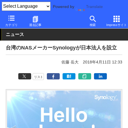
Powered by
Translate
PC Watch
半導体/周辺機器
NAS
Synology
カテゴリ
過去記事
検索
Impressサイト
ニュース
台湾のNASメーカーSynologyが日本法人を設立
佐藤 岳大
2018年4月11日 12:33
リスト