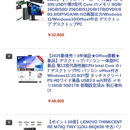
料 持ち運び便利
300 USDT/第3世代 Core i7/メモリ:8GB/
16GB/SSD:256GB/512GB/1TB/DVD/US
￥27,600
B3.0/DP/VGA/Wi-fi/2画面出力/Windows
11/Windows10/Office/中古 デスクトッ
プ デスクトップPC
本日限定10倍+20％OFF+抽選で10000
￥32,800
3
P！美品 超軽量約980gノートパソコンS
ONY VAIO PRO13 第10世代Corei5 1035
G1メモリ8GB 秒速起動SSD最大1TB 14
型FHD1920*1080高解像度 カメラ内蔵 ノ
【2025新発売！3年保証★Office搭載★
4
ートパソコン Windows11Pro 5GWIFI/Bl
新品】デスクトップパソコン 一体型PC
uetooth 最新MicrosoftOffice2024可 送
新品 第13世代高性能CPU Intel Core i5 i
料無料 中古PC
7 デスクトップPC パソコン office付き
Windows11 23.8/27型 タッチスクリー I
￥32,800
PS HDワイド液晶 USB3.0 wifi対応 メモ
リ16GB SSD1TB 初期設定済み 初心者向
け
2025年最新版 12型 パソコン 小型ノート
￥48,800
4
PC 新品 office搭載 windows11 Celeron
Pentium N3700 最大2.8GHz 360度画面
回転により タッチパネル対応 8G SSD 5
12G Windows11 Webカメラ 5G WiFi Bl
【ポイント20倍】LENOVO THINKCENT
5
uetooth 12インチノートパソコンOffice
RE M70Q TINY 11DU-S6QK00 中古パソ