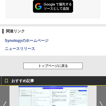
ET ラベルレス ×8本
￥4,990
￥250
￥832
￥13,380
￥1,001
妹は知っている（8） 【電子限定特典つ
3
き】 【電子書籍】[ 雁木万里 ]
Anker Soundcore Liberty 5 ミッドナイトブ
On My Road (Stadium ver.)
HUNTER×HUNTER モノクロ版 39 (ジャンプ
ラック
コミックスDIGITAL)
by Amazon 天然水ラベルレス 2L×9本
【3年保証】モニター 27インチ フルhd
￥792
3
￥250
高画質 100Hz VA ノングレア 非光沢 スピ
関連リンク
￥14,990
￥572
ーカー内蔵 ディスプレイ パソコンモニタ
￥1,117
ー PCモニター フルハイビジョン 動画 液
Synologyのホームページ
晶モニター 壁掛 DT-JF275S-B アイリス
オーヤマ *
盛土等防災マニュアルの解説 [ 盛土等防
ニュースリリース
4
【2026年アップグレード版】AOKIMI ワイヤ
BUGS LIFE
スーパーの裏でヤニ吸うふたり 9巻 (デジタル
災研究会 ]
レスイヤホン bluetooth イヤホン V12 小型
版ビッグガンガンコミックス)
￥16,800
コカ・コーラ やかんの麦茶 from 爽健美茶 ラ
軽量 ブルートゥースHi-Fi 最大36時間再生 ぶ
ベルレス 650mlPET×24本
￥250
￥20,900
るーとゅーす コードレス ENCノイズキャン
￥810
トップページに戻る
セリング 自動ペアリング Type-C充電 マイク
￥1,653
付き 防水 タッチ式音量調整 スポーツ/通勤/通
IOデータ 3辺フレームレス＆広視野角A
4
学/WEB会議(ホワイト)
DSパネル液晶ディスプレイ ［27型 /フル
おすすめ記事
HD(1920×1080) /ワイド］ ブラック KH
ちいかわ タロット 22枚のオリジナル
On My Road (Stadium ver.)
ONE PIECE モノクロ版 115 (ジャンプコミッ
5
￥1,964
-A271DB
カード付き [ ナガノ ]
クスDIGITAL)
by Amazon 炭酸水 ラベルレス 500ml ×24本
強炭酸水 ペットボトル 500ミリリットル (Sm
￥250
￥18,500
art Basic)
￥1,650
￥594
Xiaomi シャオミ REDMI Buds 8 Lite ワイヤ
レスイヤホン Bluetooth 5.4 ノイズキャンセ
￥1,625