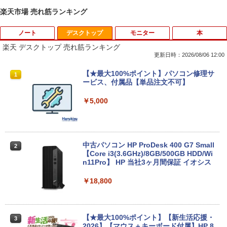
楽天市場 売れ筋ランキング
ノート
デスクトップ
モニター
本
楽天 デスクトップ 売れ筋ランキング
更新日時：2026/08/06 12:00
新品ノートパソコン VETESA Windows1
【★最大100%ポイント】パソコン修理サ
1
1
1 Office 2024付き インテルCeleron 第1
ービス、付属品【単品注文不可】
3世代～第14世代 メモリ8GB/16GB SSD
256GB/512B 14型 14インチ FHD 1920x
￥5,000
1080 Webカメラ 日本語キーボード搭載
薄型 軽量 初心者 学生 ビジネス 初期設定
済み 新モデル ホワイト ピンク シルバー
￥29,980
中古パソコン HP ProDesk 400 G7 Small
2
【Core i3(3.6GHz)/8GB/500GB HDD/Wi
n11Pro】 HP 当社3ヶ月間保証 イオシス
本日10倍！高性能第10世代Core i7-1061
￥18,800
2
0Uノートパソコン 中古 Dynabook G83
超軽量約779g メモリ最大16GB 新品SSD
1TB 13.3インチ HDMI搭載 WEBカメラ5
GWIFI Bluetooth内蔵 中古パソコン Mic
【★最大100%ポイント】【新生活応援・
3
rosoftOffice2024可 Windows11 送料無
2026】【マウス＋キーボード付属】HP 8