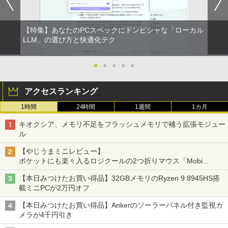
リング ANC 36時間再生
公式ショップ amadana 15.6インチ モバ
5
イルモニター ポータブルディスプレイ 1
￥2,980
5.6-Inch IPS Full HD Portable Displa
【特集】あなたのPCスペックにドンピシャな「ローカル
y：DP10『極限まで削ぎ落した、美しい
LLM」の選び方と快適化テク
形状と金属の質感』見せるモニター【ド
ット抜け保証1年付】
●
●
●
●
●
￥19,800
アクセスランキング
1時間
24時間
1週間
1カ月
キオクシア、メモリ不足をフラッシュメモリで補う拡張モジュー
ル
【やじうまミニレビュー】
ポケットにも楽々入るロジクールの2つ折りマウス「Mobi
Fold」。その気になるギミックとは？
【本日みつけたお買い得品】32GBメモリのRyzen 9 8945HS搭
載ミニPCが2万円オフ
【本日みつけたお買い得品】Ankerのソーラーパネル付き監視カ
メラが4千円引き