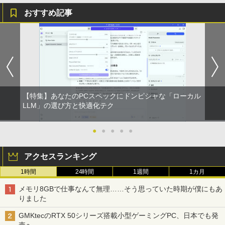
おすすめ記事
モニター 21.5インチ/23.8インチ/27イン
5
チ フルhd 高画質 100Hz VA ノングレア
非光沢 スピーカー内蔵 3年保証 ディスプ
レイ パソコンモニター PCモニター フル
ハイビジョン 21インチ 液晶モニター ア
イリスオーヤマ DT-JF *
￥11,980
【特集】あなたのPCスペックにドンピシャな「ローカル
LLM」の選び方と快適化テク
●
●
●
●
●
アクセスランキング
1時間
24時間
1週間
1カ月
メモリ8GBで仕事なんて無理……そう思っていた時期が僕にもあ
りました
GMKtecのRTX 50シリーズ搭載小型ゲーミングPC、日本でも発
売へ