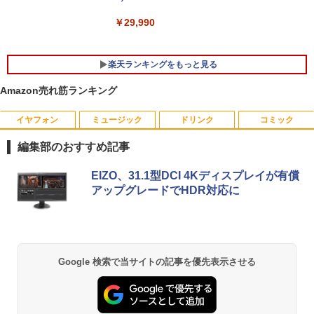
￥29,990
【楽天1位常連】【新品】 2026年最新モ
5
デル ノートパソコン パソコン JIS 日本
語キーボード 第14世代CPU搭載 Windo
楽天ランキングをもっと見る
ws11 第13世代CPU搭載 14.1/15.6インチ
ワイド液晶 フルHD cpu N95/N5095/N34
Amazon売れ筋ランキング
50 メモリ 8GB 12GB 16GB 32GB SSD
128GB 256GB 512GB 1TB USB3.0 初期
設定済
イヤフォン
ミュージック
ドリンク
コミック
HP ProDisplay 21.5インチワイドIPS モ
日本人に適した審美修復治療の理論と実
1
1
ニター P224/フルHD（1920x1080）/HD
際 [ 貞光謙一郎 ]
￥33,680
編集部のおすすめ記事
MI、VGA、DisplayPort/VESA規格/スリ
ムベゼル/フリッカーフリー/ブルーライト
￥17,600
Anker Soundcore P40i オフホワイト
BRUCE WAYNE feat. Flo Milli, ATL Jacob
by Amazon 天然水 ラベルレス 500ml ×24本
薬屋のひとりごと 17巻 (デジタル版ビッグガ
軽減/HDMI搭載モニター/Switch PS対応
EIZO、31.1型DCI 4Kディスプレイが有償
[Explicit]
富士山の天然水 バナジウム含有 水 ミネラル
ンガンコミックス)
(再生中古品)
アップグレードでHDR対応に
ウォーター ペットボトル 静岡県産 500ミリリ
￥5,990
ットル (Smart Basic)
￥250
￥770
￥8,888
ゆるキャン△ 19 （まんがタイムKRコ
2
￥1,380
ミックス フォワードコミックス） [ あf
ろ ]
Anker Soundcore P31i ブラック
BRUCE WAYNE feat. Flo Milli, ATL Jacob
異世界居酒屋「のぶ」(22) (角川コミックス・
Google 検索で当サイトの記事を優先表示させる
モニター 21.5型 液晶ディスプレイ ベゼ
2
[Explicit]
エース)
【Amazon.co.jp限定】 い・ろ・は・す 2L P
ル ディスプレイ 液晶モニター PCモニタ
￥913
ET ラベルレス ×8本
￥4,990
ー 壁掛け フリッカーレス FreeSync 21.
￥250
￥832
5インチ 角度調節 FullHD ブルーライト
￥1,001
カット VAパネル VESAフル FHDノング