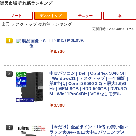
楽天市場 売れ筋ランキング
ノート
デスクトップ
モニター
本
楽天 デスクトップ 売れ筋ランキング
更新日時：2026/08/06 17:00
中古 ノートパソコン Windows11搭載 Of
HP(Inc.) M9L89A
1
1
fice付き NEC VKT16M7 第8世代 Core i5
14型 メモリ8GB SSD256GB 初期設定済
￥9,730
み 薄型 軽量 WEBカメラ 整備済み品 ノ
ートPC
￥26,800
中古パソコン | Dell | OptiPlex 3040 SFF
2
| Windows11 | デスクトップ | 一年保証 |
第6世代 | Core i5 6500 3.2(～最大3.6)G
Hz | MEM:8GB | HDD:500GB | DVD-RO
【1500円OFFクーポン】【テンキー&DV
M | Win11Pro64Bit | VGAなしモデル
2
Dドライブ】中古ノートパソコン 中古パ
ソコン 15.6インチ SSD128GB メモリ8G
￥9,980
B Core i5 第7世代 Microsoft Office付き
Windows11 富士通 Lifebook A747 ノー
トパソコン 中古 PC パソコン 中古ノート
PC SSD1TB メモリ16GB
【今だけ】全品ポイント10倍 お買い物マ
3
ラソン★8/4～8/11★中古パソコン デス
￥17,800