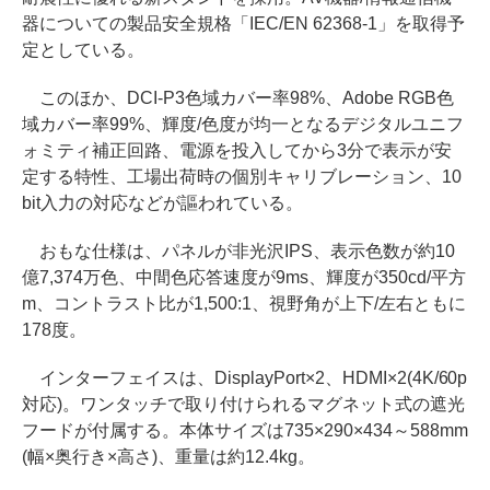
器についての製品安全規格「IEC/EN 62368-1」を取得予
定としている。
このほか、DCI-P3色域カバー率98%、Adobe RGB色
域カバー率99%、輝度/色度が均一となるデジタルユニフ
ォミティ補正回路、電源を投入してから3分で表示が安
定する特性、工場出荷時の個別キャリブレーション、10
bit入力の対応などが謳われている。
おもな仕様は、パネルが非光沢IPS、表示色数が約10
億7,374万色、中間色応答速度が9ms、輝度が350cd/平方
m、コントラスト比が1,500:1、視野角が上下/左右ともに
178度。
インターフェイスは、DisplayPort×2、HDMI×2(4K/60p
対応)。ワンタッチで取り付けられるマグネット式の遮光
フードが付属する。本体サイズは735×290×434～588mm
(幅×奥行き×高さ)、重量は約12.4kg。