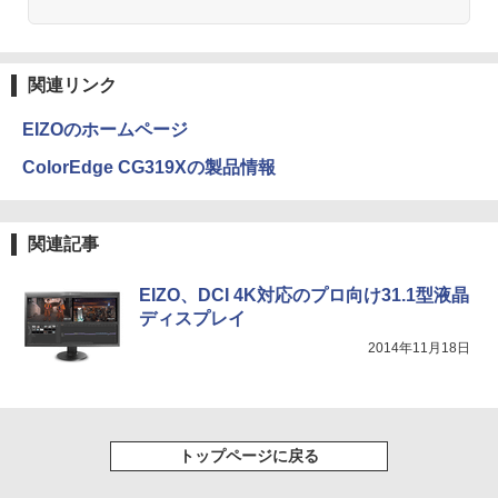
レア MAXZEN JM22CH02
九条の大罪（17） 【電子書籍】[ 真鍋昌
3
平 ]
Anker Soundcore Liberty 5 ミッドナイトブ
On My Road (Stadium ver.)
HUNTER×HUNTER モノクロ版 39 (ジャンプ
￥9,480
ラック
コミックスDIGITAL)
by Amazon 天然水ラベルレス 2L×9本
￥759
関連リンク
￥250
￥14,990
￥572
￥1,117
EIZOのホームページ
Yoothi 互換品 液晶 14.0インチ NT140F
3
HM-N43 NT140FHM-N44 NT140FHM-N
ColorEdge CG319Xの製品情報
45 交換用 FullHD 1920x1080 IPS LED L
ちいかわ なんか小さくてかわいいやつ
4
CD 液晶ディスプレイ 修理交換用液晶パ
【2026年アップグレード版】AOKIMI ワイヤ
BUGS LIFE
スーパーの裏でヤニ吸うふたり 9巻 (デジタル
（4） （ワイドKC） [ ナガノ ]
ネル
レスイヤホン bluetooth イヤホン V12 小型
版ビッグガンガンコミックス)
コカ・コーラ やかんの麦茶 from 爽健美茶 ラ
軽量 ブルートゥースHi-Fi 最大36時間再生 ぶ
ベルレス 650mlPET×24本
￥250
￥1,210
関連記事
るーとゅーす コードレス ENCノイズキャン
￥9,800
￥810
セリング 自動ペアリング Type-C充電 マイク
￥1,653
付き 防水 タッチ式音量調整 スポーツ/通勤/通
EIZO、DCI 4K対応のプロ向け31.1型液晶
学/WEB会議(ホワイト)
ディスプレイ
【楽天1位!1,600円OFFクーポン 8/4 20:
On My Road (Stadium ver.)
ONE PIECE モノクロ版 115 (ジャンプコミッ
うごく！あそべる！ 超かんたん工作
4
5
￥1,964
2014年11月18日
00-8/11 01:59】Xiaomi Monitor A24i 20
クスDIGITAL)
（全6巻） （0） [ ヒダ オサム ]
by Amazon 炭酸水 ラベルレス 500ml ×24本
26 ディスプレイ 1080P 23.8インチ 144
強炭酸水 ペットボトル 500ミリリットル (Sm
￥250
Hzリフレッシュレート sRGB99% 1670
art Basic)
￥594
￥19,140
万色 300nits ΔE＜1 低ブルーライト 大
Xiaomi シャオミ REDMI Buds 8 Lite ワイヤ
画面 TÜV認証 目にやさしい 調整可能な
レスイヤホン Bluetooth 5.4 ノイズキャンセ
￥1,625
スタンド VESA
リング ANC 36時間再生
トップページに戻る
￥12,580
￥2,980