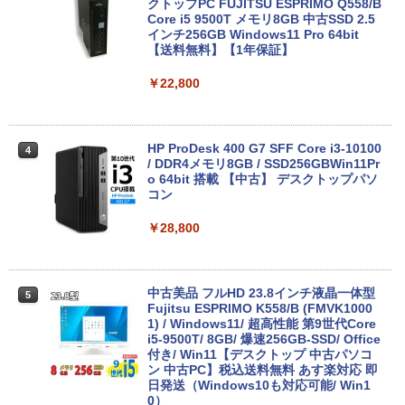
クトップPC FUJITSU ESPRIMO Q558/B
Core i5 9500T メモリ8GB 中古SSD 2.5
インチ256GB Windows11 Pro 64bit
【送料無料】【1年保証】
最大180日保証｜第10世代｜中古ノート
3
パソコン Windows11 office付き｜Core
￥22,800
i3 第10世代｜メモリ8GB SSD256GB｜1
5.6インチ｜メーカー選択可能｜整備済み
中古パソコン｜Microsoft office 2019搭
載｜ノートパソコン｜中古パソコン｜パ
HP ProDesk 400 G7 SFF Core i3-10100
4
ソコン｜中古ノートPC｜ノートPC
/ DDR4メモリ8GB / SSD256GBWin11Pr
o 64bit 搭載 【中古】 デスクトップパソ
￥29,800
コン
￥28,800
【新品】【楽天1位！】ノートパソコン
4
新品第13世代CPU搭載ノートPC Office
付きノートパソコン 初心者向け Window
中古美品 フルHD 23.8インチ液晶一体型
5
s11 初期設定済 Webカメラ zoom 日本語
Fujitsu ESPRIMO K558/B (FMVK1000
キーボード 14.1型 Intel Celeron メモリ
1) / Windows11/ 超高性能 第9世代Core
8GB SSD1TB(最大) 大容量バッテリービ
i5-9500T/ 8GB/ 爆速256GB-SSD/ Office
ジネス 大学生 プレゼント 学生向け
付き/ Win11【デスクトップ 中古パソコ
ン 中古PC】税込送料無料 あす楽対応 即
￥29,800
日発送（Windows10も対応可能/ Win1
0）