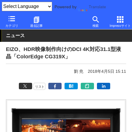
Powered by
Translate
PC Watch
半導体/周辺機器
モニター
EIZO
カテゴリ
過去記事
検索
Impressサイト
ニュース
EIZO、HDR映像制作向けのDCI 4K対応31.1型液
晶「ColorEdge CG319X」
劉 尭
2018年4月5日 15:11
リスト