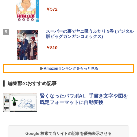
Type-C Windows11 一体型 中古パソコ
軽量 ブルートゥースHi-Fi 最大36時間再生 ぶ
強炭酸水 ペットボトル 500ミリリットル (Sm
￥250
【楽天1位!1,600円OFFクーポン 8/4 20:
4
ン
るーとゅーす コードレス ENCノイズキャン
art Basic)
￥572
00-8/11 01:59】Xiaomi Monitor A24i 20
セリング 自動ペアリング Type-C充電 マイク
26 ディスプレイ 1080P 23.8インチ 144
付き 防水 タッチ式音量調整 スポーツ/通勤/通
￥48,800
￥1,625
【訳あり特価】【最新Office2024】レッ
Hzリフレッシュレート sRGB99% 1670
4
学/WEB会議(ホワイト)
ツノート SZ5〜SV8 Panasonic 第6〜8
万色 300nits ΔE＜1 低ブルーライト 大
[8月下旬より発送予定][新品]ハナバス 苔
5
世代 Core i5 新品SSD 512GB メモリ16
画面 TÜV認証 目にやさしい 調整可能な
BUGS LIFE
スーパーの裏でヤニ吸うふたり 9巻 (デジタル
石花江のバスケ論 (1-7巻 最新刊) 全巻セ
￥1,964
GB Win11 12.1型FHD Webカメラ 無線L
スタンド VESA
版ビッグガンガンコミックス)
ット [入荷予約]
【Amazon.co.jp限定】 伊藤園 磨かれて、澄
AN 軽量 初期設定済 すぐ使える テレワー
Win11搭載 デスクトップパソコン一体型
みきった日本の水 2L 8本 ラベルレス [ ケース
4
￥250
ク FHD 事務 学習 パナソニック 中古 パ
デスクトップ新品 Office付き 24型フルH
￥12,580
] [ 水 ] [ ペットボトル ] [ 箱買い ] [ ストック
￥810
￥5,544
ソコン PC
D液晶一体型 デスクトップパソコン Core
Xiaomi シャオミ REDMI Buds 8 Lite ワイヤ
] [ 水分補給 ]
i7 3615MQ メモリ16GB SSD512GB US
レスイヤホン Bluetooth 5.4 ノイズキャンセ
B 3.0 無線搭載 初心者向け 初期設定済み
リング ANC 36時間再生
￥15,980
￥998
テレワーク応援 在宅勤務
Amazonランキングをもっと見る
【楽天1位 10.5/11インチ 小型 軽量】モ
5
￥3,480
バイルモニター 10.5インチ 11インチ フ
￥52,999
ルHD 1080P 100%sRGB 400cd/m? 光沢
編集部のおすすめ記事
超軽量980g ノートパソコンSONY VAIO
IPS パネル 色鮮やか 265g 超軽量 Type-
5
PRO13 インテル第10世代 Core i5 1035
C対応 miniHDMI モニター 持ち運び サブ
G1メモリ8GB 秒速起動SSD最大1TB 14
ディスプレイ ミニPC対応 3年保証 EVICI
賢くなったパワポAI、手書き文字や図を
型FHD1920*1080高解像度 カメラ内蔵 ノ
【週末限定999円OFF！】 最新マイクロ
V
5
既定フォーマットに自動変換
ートパソコン Windows11Proオフィス付
ソフトオフィス2024付き microsoft offi
き 5GWIFI Bluetooth 最新MicrosoftOff
ce付き 中古パソコン 中古 デスクトップ
￥10,999
ice2024可送料無料 中古パソコン軽量
パソコン 最新オフィス 第10世代 国内メ
ーカー 安心サポート 高品質 Windows11
Pro NEC Mate MKH29B-9 Core i7 16G
￥25,800
B 中古 パソコン デスクトップパソコン
Google 検索で当サイトの記事を優先表示させる