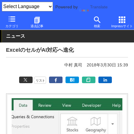
Powered by
Translate
PC Watch
ソフトウェア/アプリ
Microsoft Office
アップデート
カテゴリ
過去記事
検索
Impressサイト
ニュース
ExcelのセルがAI対応へ進化
中村 真司
2018年3月30日 15:39
リスト