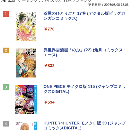
Amazon ゲーミングデバイス の売れ筋ランキング
eleron B710 1.6GHz Windows7世代のP
| Windows11 | デスクトップ | 一年保証 |
5型ワイドカラー液晶ディスプレイ PTF
社版学習まんが 18巻セット／高井啓介
C 均一 BIOS表示可 ジャンクPC 送料無
第9世代 | Core i5 9500 3.0(〜最大4.4)G
WDE-22W / PTFBDE-22W ブラック/ ホ
更新日時：2026/08/08 18:06
料 [95213]
Hz | MEM:8GB | SSD:512GB(新品) | DV
ワイト色 スピーカー搭載 プリンストン
￥19,800
Anker Soundcore P40i オフホワイト
BRUCE WAYNE feat. Flo Milli, ATL Jacob
by Amazon 天然水 ラベルレス 500ml ×24本
薬屋のひとりごと 17巻 (デジタル版ビッグガ
Dマルチ | 無線LAN:なし | Win11Pro64Bi
[Explicit]
富士山の天然水 バナジウム含有 水 ミネラル
ンガンコミックス)
t | VGA追加モデル
￥3,500
￥4,050
ウォーター ペットボトル 静岡県産 500ミリリ
￥7,990
ットル (Smart Basic)
￥250
￥770
￥34,980
ちいかわ なんか小さくてかわいいやつ
2
（7） （ワイドKC） [ ナガノ ]
￥1,380
R160-NEC Chromebook Y2 1点 Chrom
□◇〇【目が疲れにくい ブルーライトカ
2
2
eOS 11.6型 CPU Intel Celeron N4020
ット!!】iiyama/イイヤマ フルHD対応21.
￥1,375
Anker Soundcore P31i ブラック
BRUCE WAYNE feat. Flo Milli, ATL Jacob
異世界居酒屋「のぶ」(22) (角川コミックス・
メモリ 4GB LPDDR4 SSD 32GB eMMC
【エントリーでポイント100％還元チャ
5型 ProLite XUB2292HS-B1 HDMI対応
2
[Explicit]
エース)
【Amazon.co.jp限定】 い・ろ・は・す 2L P
2021製 WebKカメラ付き 360度回転可
ンス】GMKtec G10 ミニPC【AMD Ryz
スピーカー内蔵 綺麗な鮮明画像 【中古】
ET ラベルレス ×8本
￥5,990
能 ACアダプタ付き 【中古品整備品】
en 5 3500U DDR4 16GB 512GB/256GB/
送料無料
￥250
￥832
1T SSD】4C/8T 3.7GHz 64GB 16T拡張
￥1,112
Windows11 Pro 8K/4K 3画面出力 LAN *
￥5,980
￥6,500
施設基準パーフェクトブック 2026年度
3
2 WiFi5 Bluetooth5.0 Nucbox みにpc
版 [ 一般社団法人日本施設基準管理士協
Ryzen 5 N95/N97/N100/4300U/N150よ
会 ]
り高性能
Anker Soundcore Liberty 5 ミッドナイトブ
On My Road (Stadium ver.)
ONE PIECE モノクロ版 115 (ジャンプコミッ
ラック
クスDIGITAL)
by Amazon 天然水ラベルレス 2L×9本
【★最大100%ポイント】【大特価!訳あ
IO-DATA モニター 21.5インチ MF224ED
￥22,000
3
3
￥61,999
￥250
り!】富士通 LIFEBOOK A576/第6世代 C
B ADSパネル フルHD HDMI スピーカー
￥14,990
￥594
￥1,117
ore i3/メモリ:4GB/SSD:128GB/15.6型液
内蔵 中古ディスプレイ
晶/USB 3.0/VGA/HDMI/DVD/Office/中古
パソコン ノートパソコン Windows11 W
￥6,600
キングダム 80 （ヤングジャンプコミッ
4
indows10
HP ProOne 600 G6 AIO 21.5インチ 第1
3
クス） [ 原 泰久 ]
0世代 Core i5 メモリ16GB Nvme M.2 S
【2026年アップグレード版】AOKIMI ワイヤ
On My Road (Stadium ver.)
HUNTER×HUNTER モノクロ版 39 (ジャンプ
SD 512GB Office付き Webカメラ WiFi
レスイヤホン bluetooth イヤホン V12 小型
コミックスDIGITAL)
by Amazon 炭酸水 ラベルレス 500ml ×24本
￥8,999
￥770