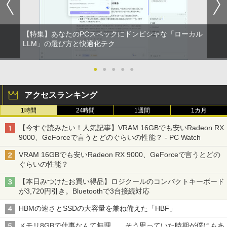
【特集】あなたのPCスペックにドンピシャな「ローカル
LLM」の選び方と快適化テク
●
●
●
●
●
アクセスランキング
1時間
24時間
1週間
1カ月
【今すぐ読みたい！人気記事】VRAM 16GBでも安いRadeon RX
9000、GeForceで言うとどのぐらいの性能？ - PC Watch
VRAM 16GBでも安いRadeon RX 9000、GeForceで言うとどの
ぐらいの性能？
【本日みつけたお買い得品】ロジクールのコンパクトキーボード
が3,720円引き。Bluetoothで3台接続対応
HBMの速さとSSDの大容量を兼ね備えた「HBF」
メモリ8GBで仕事なんて無理……そう思っていた時期が僕にもあ