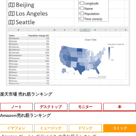
楽天市場 売れ筋ランキング
ノート
デスクトップ
モニター
本
Amazon売れ筋ランキング
イヤフォン
ミュージック
ドリンク
コミック
【中古】 富士通 LIFEBOOK A A561/D C
中古パソコン | Dell | OptiPlex 3070 SFF
【中古良品】【安心保証】Princeton 21.
【3千円以上送料無料】世界の歴史 集英
1
1
1
1