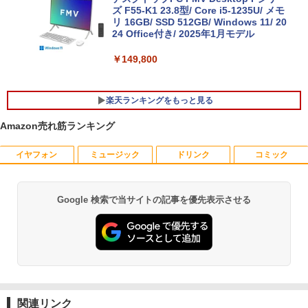
MS Office 2024 H&B 搭載｜14型 WEB
ズ F55-K1 23.8型/ Core i5-1235U/ メモ
5
カメラ 指紋認証 搭載モデル｜中古 ノー
リ 16GB/ SSD 512GB/ Windows 11/ 20
トパソコン Windows11 Office 付き｜D
24 Office付き/ 2025年1月モデル
ell Latitude 5400｜Core i5 第8世代 以
降 1.60GHz 4コア 8スレッド メモリ 8G
￥149,800
B SSD 256GB｜中古パソコン 中古ノー
トパソコン 中古PC
楽天ランキングをもっと見る
￥29,800
Amazon売れ筋ランキング
イヤフォン
ミュージック
ドリンク
コミック
【500円クーポン＋ポイント最大31.5%還
【送料無料】感動する地図帖 世界って面
1
1
元！】モバイルモニター 15.6 インチ FH
白い!となる100テーマ／イアン・ライト
D 1920×1080 1080P Fast IPS パネル 非
／Infographic．ly／片山美佳子
光沢 1000:1 高コントラスト 超軽量 600
Google 検索で当サイトの記事を優先表示させる
Anker Soundcore P40i オフホワイト
BRUCE WAYNE feat. Flo Milli, ATL Jacob
【Amazon.co.jp限定】 い・ろ・は・す 2L P
薬屋のひとりごと 17巻 (デジタル版ビッグガ
g スピーカー内蔵 Type-C/HDMI 接続 PS
￥2,420
[Explicit]
ET ラベルレス ×8本
ンガンコミックス)
5/Switch/PC/スマホ対応
￥7,990
￥250
￥1,112
￥770
￥8,490
誤謬論入門[本/雑誌] 優れた議論の実践ガ
2
イド / T・エドワード・デイマー/著 小西
卓三/監訳 今村真由子/訳
Anker Soundcore P31i ブラック
BRUCE WAYNE feat. Flo Milli, ATL Jacob
by Amazon 天然水 ラベルレス 500ml ×24本
異世界居酒屋「のぶ」(22) (角川コミックス・
Dell モニター 19インチ P1917S IPSパネ
2
[Explicit]
富士山の天然水 バナジウム含有 水 ミネラル
エース)
関連リンク
ル 1280x1024 スクエア HDMI USBハブ