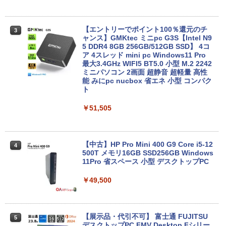
￥22,770
【エントリーでポイント100％還元のチ
3
ノートパソコン Surface Pro 5 高性能第
ャンス】GMKtec ミニpc G3S【Intel N9
3
7世代Core i5-7300U WEBカメラ内蔵 Wi
5 DDR4 8GB 256GB/512GB SSD】 4コ
ndows 11 Pro MS 0ffice 2024選択可 1
ア 4スレッド mini pc Windows11 Pro
2.3型 2K液晶(2560x1440) Wi-Fi Mini-D
最大3.4GHz WIFI5 BT5.0 小型 M.2 2242
P Bluetooth SurfaceConnect USB3.0
ミニパソコン 2画面 超静音 超軽量 高性
能 みにpc nucbox 省エネ 小型 コンパク
ト
￥24,890
￥51,505
MS Office 2024 H&B 搭載｜中古ノート
4
パソコン Windows11 Office付｜Dynab
ook B55M Core i5 第8世代 8265U メモ
【中古】HP Pro Mini 400 G9 Core i5-12
4
リ 8GB SSD 256GB 15.6型 WEBカメラ
500T メモリ16GB SSD256GB Windows
テンキー HDMI 無線 Wi-Fi 整備済み 新品
11Pro 省スペース 小型 デスクトップPC
無線マウス セキュリティソフト 無料プレ
ゼント
￥49,500
￥29,800
【展示品・代引不可】 富士通 FUJITSU
5
デスクトップPC FMV Desktop Fシリー