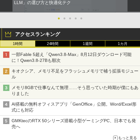
LLM」の選び方と快適化テク
リング ANC 36時間再生
￥12,980
￥2,980
●
●
●
●
●
【2K 光沢パネル 超軽量470g】モバイル
5
モニター 14インチ 2K 2160x1440 3:2 ア
アクセスランキング
スペクト 100%sRGB 400cd/m? 光沢IPS
パネル 色鮮やか 470g 超軽量 Type-C対
1時間
24時間
1週間
1カ月
応 miniHDMI モニター サブディスプレイ
テレワーク EVICIV
一部Fable 5超え「Qwen3.8-Max」8月12日ダウンロード可能
に！Qwen3.8-27Bも順次
￥12,999
キオクシア、メモリ不足をフラッシュメモリで補う拡張モジュー
ル
メモリ8GBで仕事なんて無理……そう思っていた時期が僕にもあ
りました
AI搭載の無料オフィスアプリ「GenOffice」公開。Word/Excel形
式にも対応
GMKtecのRTX 50シリーズ搭載小型ゲーミングPC、日本でも発
売へ
もっと見る