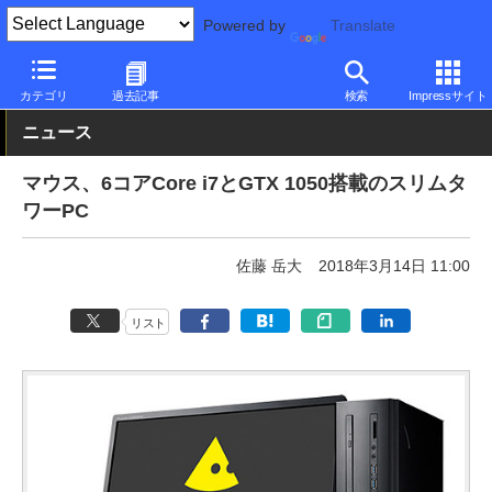
Powered by
Translate
PC Watch
パソコン/タブレット/スマートフォン
デスクトップパ
カテゴリ
過去記事
検索
Impressサイト
ニュース
マウス、6コアCore i7とGTX 1050搭載のスリムタ
ワーPC
佐藤 岳大
2018年3月14日 11:00
リスト