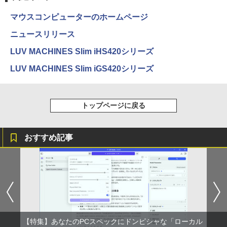
￥3,520
ウォーター ペットボトル 静岡県産 500ミリリ
￥5,990
高さ調整 中古ディスプレイ
ットル (Smart Basic)
￥250
￥832
マウスコンピューターのホームページ
￥8,800
￥1,380
ニュースリリース
Aランクパーティを離脱した俺は、元教
3
え子たちと迷宮深部を目指す。（13）
Anker Soundcore Liberty 5 アプリコットピ
On My Road (Stadium ver.)
ONE PIECE モノクロ版 115 (ジャンプコミッ
LUV MACHINES Slim iHS420シリーズ
【電子書籍】[ ユーリ ]
ンク
クスDIGITAL)
by Amazon 炭酸水 ラベルレス 500ml ×24本
【楽天1位!1,600円OFFクーポン 8/4 20:
3
LUV MACHINES Slim iGS420シリーズ
強炭酸水 ペットボトル 500ミリリットル (Sm
￥250
00-8/11 01:59】Xiaomi Monitor A24i 20
￥792
art Basic)
￥-
￥594
26 ディスプレイ 1080P 23.8インチ 144
Hzリフレッシュレート sRGB99% 1670
￥1,625
万色 300nits ΔE＜1 低ブルーライト 大
トップページに戻る
画面 TÜV認証 目にやさしい 調整可能な
★8月中旬発送予定★ 宇宙兄弟 全巻セ
4
スタンド VESA
【2026年アップグレード版】AOKIMI ワイヤ
On My Road (Stadium ver.)
HUNTER×HUNTER モノクロ版 39 (ジャンプ
ット（全46巻）
レスイヤホン bluetooth イヤホン V12 小型
コミックスDIGITAL)
by Amazon 天然水ラベルレス 2L×9本
軽量 ブルートゥースHi-Fi 最大36時間再生 ぶ
￥12,580
￥250
￥41,225
おすすめ記事
るーとゅーす コードレス ENCノイズキャン
￥572
￥1,117
セリング 自動ペアリング Type-C充電 マイク
付き 防水 タッチ式音量調整 スポーツ/通勤/通
学/WEB会議(ホワイト)
MAXZEN ゲーミングモニター 23.8イン
4
チ 180Hz FHD (1920×1080) HDMI2.1 D
BUGS LIFE
スーパーの裏でヤニ吸うふたり 9巻 (デジタル
乙女ゲー世界はモブに厳しい世界です
5
￥1,964
P1.4 sRGB128％ IPS Adaptive-Sync ブ
版ビッグガンガンコミックス)
コカ・コーラ やかんの麦茶 from 爽健美茶 ラ
【共和国編】 02 【電子書籍】[ 三
ルーライトカット 非光沢 フリッカーフリ
ベルレス 650mlPET×24本
￥250
嶋 与夢 ]
ー ホワイト MGM24CH01-F180 マクス
￥810
ゼン
Xiaomi シャオミ REDMI Buds 8 Lite ワイヤ
￥2,009
￥924
【特集】あなたのPCスペックにドンピシャな「ローカル
レスイヤホン Bluetooth 5.4 ノイズキャンセ