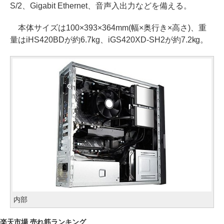
S/2、Gigabit Ethernet、音声入出力などを備える。
本体サイズは100×393×364mm(幅×奥行き×高さ)、重
量はiHS420BDが約6.7kg、iGS420XD-SH2が約7.2kg。
内部
楽天市場 売れ筋ランキング