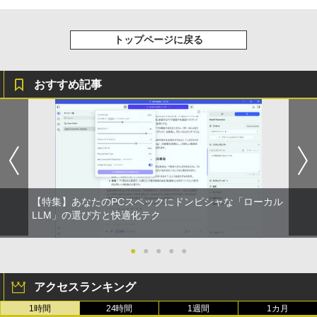
by Amazon 天然水ラベルレス 2L×9本
o Day Book [ 島田ゆか ]
￥250
￥14,990
￥594
￥1,117
￥4,950
トップページに戻る
【2026年アップグレード版】AOKIMI ワイヤ
On My Road (Stadium ver.)
HUNTER×HUNTER モノクロ版 39 (ジャンプ
おすすめ記事
レスイヤホン bluetooth イヤホン V12 小型
コミックスDIGITAL)
by Amazon 炭酸水 ラベルレス 500ml ×24本
転生したら第七王子だったので、気まま
4
軽量 ブルートゥースHi-Fi 最大36時間再生 ぶ
強炭酸水 ペットボトル 500ミリリットル (Sm
に魔術を極めます（24） 【電子書籍】[
￥250
るーとゅーす コードレス ENCノイズキャン
art Basic)
石沢庸介 ]
￥572
セリング 自動ペアリング Type-C充電 マイク
付き 防水 タッチ式音量調整 スポーツ/通勤/通
￥1,625
￥825
学/WEB会議(ホワイト)
BUGS LIFE
スーパーの裏でヤニ吸うふたり 9巻 (デジタル
￥1,964
版ビッグガンガンコミックス)
コカ・コーラ やかんの麦茶 from 爽健美茶 ラ
タッチペンで音が聞ける！はじめてずか
ベルレス 650mlPET×24本
￥250
5
【特集】あなたのPCスペックにドンピシャな「ローカル
ん1000 英語つき [ 小学館 ]
￥810
LLM」の選び方と快適化テク
Xiaomi シャオミ REDMI Buds 8 Lite ワイヤ
￥2,009
レスイヤホン Bluetooth 5.4 ノイズキャンセ
￥5,478
リング ANC 36時間再生
●
●
●
●
●
￥3,480
アクセスランキング
1時間
24時間
1週間
1カ月