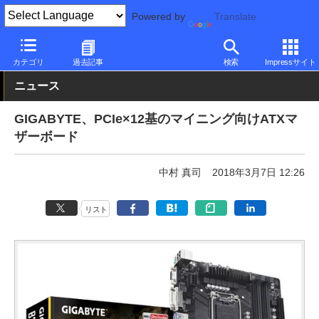
Powered by
Translate
PC Watch
半導体/周辺機器
自作PCパーツ
マザーボード
カテゴリ
過去記事
検索
Impressサイト
ニュース
GIGABYTE、PCIe×12基のマイニング向けATXマ
ザーボード
中村 真司
2018年3月7日 12:26
リスト