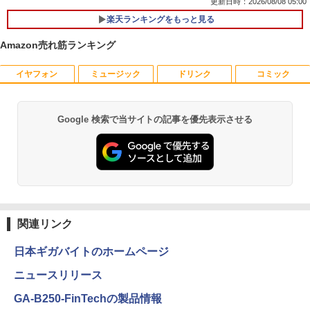
更新日時：2026/08/08 05:00
楽天ランキングをもっと見る
Amazon売れ筋ランキング
イヤフォン
ミュージック
ドリンク
コミック
妹は知っている（8） 【電子限定特典つ
1
き】 【電子書籍】[ 雁木万里 ]
￥792
Google 検索で当サイトの記事を優先表示させる
Anker Soundcore P40i オフホワイト
BRUCE WAYNE feat. Flo Milli, ATL Jacob
【Amazon.co.jp限定】 い・ろ・は・す 2L P
薬屋のひとりごと 17巻 (デジタル版ビッグガ
[Explicit]
ET ラベルレス ×8本
ンガンコミックス)
￥7,990
￥250
￥1,112
￥770
信じていた仲間達にダンジョン奥地で殺
2
されかけたがギフト『無限ガチャ』でレ
ベル9999の仲間達を手に入れて元パーテ
Anker Soundcore P31i ブラック
BRUCE WAYNE feat. Flo Milli, ATL Jacob
by Amazon 天然水 ラベルレス 500ml ×24本
異世界居酒屋「のぶ」(22) (角川コミックス・
ィーメンバーと世界に復讐＆『ざま
[Explicit]
富士山の天然水 バナジウム含有 水 ミネラル
エース)
関連リンク
ぁ！』します！【電子書籍】
ウォーター ペットボトル 静岡県産 500ミリリ
￥5,990
ットル (Smart Basic)
￥250
￥832
￥792
日本ギガバイトのホームページ
￥1,380
ニュースリリース
Anker Soundcore Liberty 5 ミッドナイトブ
On My Road (Stadium ver.)
ONE PIECE モノクロ版 115 (ジャンプコミッ
GA-B250-FinTechの製品情報
バムとケロのデイブック Bam and Ker
3
ラック
クスDIGITAL)