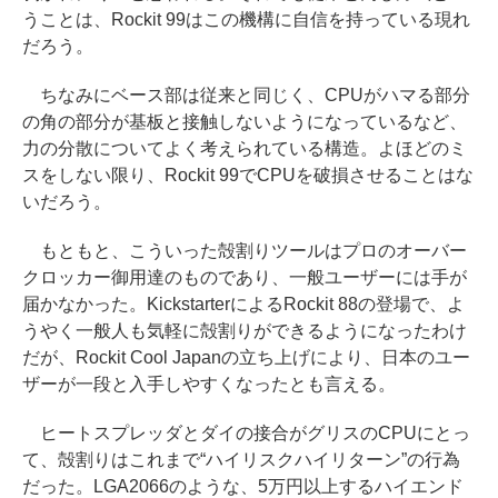
うことは、Rockit 99はこの機構に自信を持っている現れ
だろう。
ちなみにベース部は従来と同じく、CPUがハマる部分
の角の部分が基板と接触しないようになっているなど、
力の分散についてよく考えられている構造。よほどのミ
スをしない限り、Rockit 99でCPUを破損させることはな
いだろう。
もともと、こういった殻割りツールはプロのオーバー
クロッカー御用達のものであり、一般ユーザーには手が
届かなかった。KickstarterによるRockit 88の登場で、よ
うやく一般人も気軽に殻割りができるようになったわけ
だが、Rockit Cool Japanの立ち上げにより、日本のユー
ザーが一段と入手しやすくなったとも言える。
ヒートスプレッダとダイの接合がグリスのCPUにとっ
て、殻割りはこれまで“ハイリスクハイリターン”の行為
だった。LGA2066のような、5万円以上するハイエンド