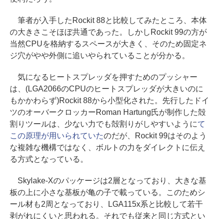
筆者が入手したRockit 88と比較してみたところ、本体
の大きさこそほぼ共通であった。しかしRockit 99の方が
当然CPUを格納するスペースが大きく、そのため固定ネ
ジ穴がやや外側に追いやられていることが分かる。
気になるヒートスプレッダを押すためのプッシャー
は、(LGA2066のCPUのヒートスプレッダが大きいのに
もかかわらず)Rockit 88から小型化された。先行したドイ
ツのオーバークロッカーRoman Hartung氏が制作した殻
割りツールは、少ない力でも殻割りがしやすいように
て
この原理が用いられていた
のだが、Rockit 99はそのよう
な複雑な機構ではなく、ボルトの力をダイレクトに伝え
る方式となっている。
Skylake-Xのパッケージは2層となっており、大きな基
板の上に小さな基板が亀の子で載っている。このためシ
ール材も2周となっており、LGA115x系と比較して若干
剥がれにくいと思われる。それでも従来と同じ方式とい