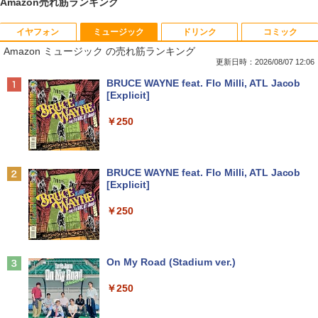
Amazon売れ筋ランキング
イヤフォン
ミュージック
ドリンク
コミック
【タッチパネル機能付き】中古 ノートパ
【高速SSD】送料無料【富士通 ESPRIM
HP Z23i プロフェッショナル液晶モニタ
ふしぎの国のバード 14巻 （ハルタコミ
1
1
1
1
Amazon ミュージック の売れ筋ランキング
ソコン 2in1 Panasonic Let's note CF-X
O Q556/M 第6世代 Core i3-6100T 3.20
ー 23インチワイド ブラック 1920×1080
ックス） [ 佐々 大河 ]
Z6 レッツノート 中古パソコン Windows
GHz/メモリ:16GB /SSD 256GB & Wind
（フルHD） ノングレア 非光沢 IPSパネ
更新日時：2026/08/07 12:06
10 Windows11 Office2019 中古ノートp
ows 10 デスクトップ 中古良い WPS Offi
ル 白色LED バックライト USB2.0 DVI V
￥1,034
Anker Soundcore P40i オフホワイト
BRUCE WAYNE feat. Flo Milli, ATL Jacob
c 第7世代Core i5 WiFi メモリ8GB M.2 s
ce付き コンパクト PC 極小型デスクトッ
GA ディスプレイポート【中古】
[Explicit]
sd 256GB Bluetooth Webカメラ 中古モ
プPC &おまけ付き（中古USB式キーボー
￥7,990
バイルpc office付き
トとマウス） 3ケ月保証
￥4,980
￥250
￥39,800
￥17,800
サンリオキャラクターズ ステンドグラ
2
スシールパズル 誰でもすぐにかんたん＆
かわいい [ 株式会社サンリオ ]
【500円クーポン＋ポイント最大31.5%還
2
Anker Soundcore P31i ブラック
BRUCE WAYNE feat. Flo Milli, ATL Jacob
元！】モバイルモニター 15.6 インチ FH
[Explicit]
中古パソコン 東芝TOSHIBA ノートパソ
超得2,000円OFF&P2倍｜Windows11正
D 1920×1080 1080P Fast IPS パネル 非
￥1,760
2
2
￥5,990
コン B55 15.6型 Win 11 Office 2019搭
式対応｜楽天1位｜最大180日保証｜CPU
光沢 1000:1 高コントラスト 超軽量 600
￥250
載 第11世代i5 メモリ 8GB SSD 256GB
第8世代｜HP 中古デスクトップパソコン
g スピーカー内蔵 Type-C/HDMI 接続 PS
無線WIFI USB 3.1 HDMI DVDドライブ
Windows11 office付き｜メモリ8GB SS
5/Switch/PC/スマホ対応
内蔵カメラ 初期設定済 中古PC 仕事 家庭
D256GB HDD500GB｜ デスクトップ Mi
転生した大聖女は、聖女であることをひ
3
安い 激安 在宅勤務
crosoft office 第8世代以降｜セット購入
￥8,490
た隠す SS集 （アース・スターノベル）
可能｜デスクトップ 中古｜中古PC
Anker Soundcore Liberty 5 ミッドナイトブ
On My Road (Stadium ver.)
[ 十夜 ]
ラック
￥42,800
￥34,800
￥250
￥1,430
￥14,990
【初心者向けコスパ最強】黒/白 モニター
3
21.5 / 23.8 / 27型 pcモニター 100Hz ゲ