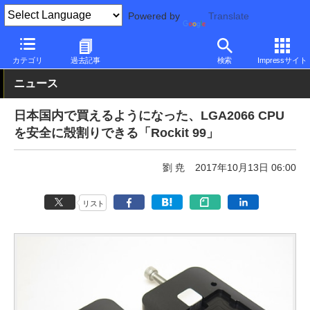
Powered by
Translate
PC Watch
半導体/周辺機器
CPU
Intel
カテゴリ
過去記事
検索
Impressサイト
ニュース
日本国内で買えるようになった、LGA2066 CPU
を安全に殻割りできる「Rockit 99」
劉 尭
2017年10月13日 06:00
リスト