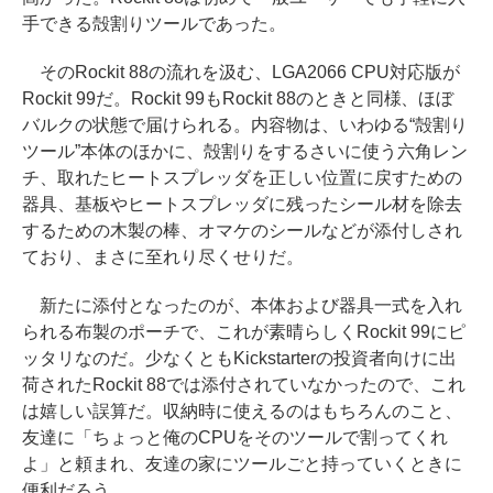
手できる殻割りツールであった。
そのRockit 88の流れを汲む、LGA2066 CPU対応版が
Rockit 99だ。Rockit 99もRockit 88のときと同様、ほぼ
バルクの状態で届けられる。内容物は、いわゆる“殻割り
ツール”本体のほかに、殻割りをするさいに使う六角レン
チ、取れたヒートスプレッダを正しい位置に戻すための
器具、基板やヒートスプレッダに残ったシール材を除去
するための木製の棒、オマケのシールなどが添付しされ
ており、まさに至れり尽くせりだ。
新たに添付となったのが、本体および器具一式を入れ
られる布製のポーチで、これが素晴らしくRockit 99にピ
ッタリなのだ。少なくともKickstarterの投資者向けに出
荷されたRockit 88では添付されていなかったので、これ
は嬉しい誤算だ。収納時に使えるのはもちろんのこと、
友達に「ちょっと俺のCPUをそのツールで割ってくれ
よ」と頼まれ、友達の家にツールごと持っていくときに
便利だろう。