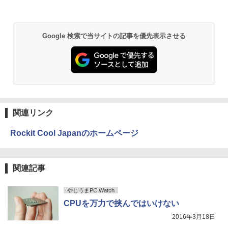
品SSD512GB WPS Office付き パソコン
応】Dell OptiPlex 3080 SFF/第10世代 C
リー ブルーライトカット モニター ディ
necノートパソコン中古 中古パソコン D
ore i7/メモリ:8GB/16GB/32GB/SSD:25
スプレイ MAXZEN MGM25IC04-F240
VDドライブ WEBカメラ NECノートパソ
6GB/512GB/1TB/USB 3.2/DP/HDMI/Wi-f
コン office付き パソコン中古ノートwin
i/2画面出力/Windows11/Windows10/Of
by Amazon 天然水 ラベルレス 500ml ×24本
異世界居酒屋「のぶ」(22) (角川コミックス・
￥12,980
Google 検索で当サイトの記事を優先表示させる
dows11
fice/中古 デスクトップ デスクトップPC
富士山の天然水 バナジウム含有 水 ミネラル
エース)
ウォーター ペットボトル 静岡県産 500ミリリ
ットル (Smart Basic)
￥46,800
￥65,800
￥832
￥1,380
ONE PIECE モノクロ版 115 (ジャンプコミッ
クスDIGITAL)
by Amazon 天然水ラベルレス 2L×9本
関連リンク
￥594
￥1,117
Rockit Cool Japanのホームページ
HUNTER×HUNTER モノクロ版 39 (ジャンプ
コミックスDIGITAL)
by Amazon 炭酸水 ラベルレス 500ml ×24本
関連記事
強炭酸水 ペットボトル 500ミリリットル (Sm
art Basic)
￥572
やじうまPC Watch
￥1,625
CPUを万力で挟んではいけない
2016年3月18日
スーパーの裏でヤニ吸うふたり 9巻 (デジタル