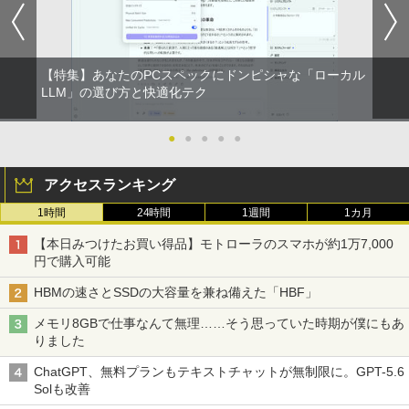
【特集】あなたのPCスペックにドンピシャな「ローカル
LLM」の選び方と快適化テク
●
●
●
●
●
アクセスランキング
1時間
24時間
1週間
1カ月
【本日みつけたお買い得品】モトローラのスマホが約1万7,000
円で購入可能
HBMの速さとSSDの大容量を兼ね備えた「HBF」
メモリ8GBで仕事なんて無理……そう思っていた時期が僕にもあ
りました
ChatGPT、無料プランもテキストチャットが無制限に。GPT-5.6
Solも改善