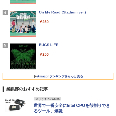
Win11搭載 ノートパソコン 超小型ノート
ーミングモニター HDMI 24インチ 1920*
3
PC Office付き【Windows11搭載】タッ
中古パソコン 一体型 NEC LAVIE Home
1080 FHD パソコン モニター ディスプレ
3
タッチペンで音が聞ける！はじめてずか
4
チパネル付き/ ウェブカメラ付き/ テレ
All-in-one PC-HA570RAW-2 Windows1
イ 非光沢 VA 4000:1 角度調整 VESA Fre
【2026年アップグレード版】AOKIMI ワイヤ
On My Road (Stadium ver.)
ん1000 英語つき [ 小学館 ]
ワーク対応/7インチ液晶/インテルCelero
1 第10世代 Core i5 メモリ16GB 1TB SS
esync ps4/ps5/xbox スピーカー内蔵 kk
レスイヤホン bluetooth イヤホン V12 小型
n メモリ:12GB/爆速SSD256GB 使用安
D256GB 23.8インチ Office付き DVD We
smart
軽量 ブルートゥースHi-Fi 最大36時間再生 ぶ
￥250
￥5,478
心の国内サポートUMPC ノートパソコン
bカメラ 無線LAN Bluetooth 3ヶ月保証
るーとゅーす コードレス ENCノイズキャン
新品/ノートパソコン Office付き 新品
wd2662 中古
セリング 自動ペアリング Type-C充電 マイク
￥11,999
付き 防水 タッチ式音量調整 スポーツ/通勤/通
学/WEB会議(ホワイト)
￥43,900
￥59,800
決定版 強いチームをつくる！ リーダ
5
BUGS LIFE
ーの心得 [ 伊庭 正康 ]
￥1,964
＼メーカー5年保証／【最短即日発送】
4
【新品】モニター 21.5インチモニター デ
￥250
￥1,760
中古ノートパソコン Webカメラ内蔵 HP
★2026新登場！office2024＼2年保証／
ィスプレイ PCモニター ASUS 液晶ディ
4
4
ProBook 450 G7 15.6型大画面フルHD
ミニPC minipc デスクトップパソコン 小
スプレイ VP229HFZ 22型 1920×1080 応
Xiaomi シャオミ REDMI Buds 8 Lite ワイヤ
テンキー 10世代Core i5-10310U メモリ
型 PC パソコン 最新 Windows11 Office
答速度1ms リフレッシュレート100Hz IP
レスイヤホン Bluetooth 5.4 ノイズキャンセ
8GB SSD256GB Type-C HDMI Window
付き 第13世代 インテル Core i3-4130~i7
Sパネル 液晶モニター 5年保証付き 動画
リング ANC 36時間再生
s11 Office 送料無料
-13650HX i5 メモリ DDR4 8GB 16GB
閲覧 仕事 在宅 楽天ランキング4冠
Amazonランキングをもっと見る
M.2NVMe SSD 256GB~1TB 初期設定済
￥2,980
軽量 高スペック
￥44,000
￥12,800
編集部のおすすめ記事
￥39,800
【Amazon.co.jp限定】 い・ろ・は・す 2L P
薬屋のひとりごと 17巻 (デジタル版ビッグガ
やじうまPC Watch
ET ラベルレス ×8本
ンガンコミックス)
【 中古 】 NEC VersaPro タイプVX VKT
ゲーミングモニター 24.5インチ FHD 24
5
5
世界で一番安全にIntel CPUを殻割りでき
16/X 中古ノートパソコン 液晶15インチ
0Hz 1ms Fast IPSパネル HDMI2.0×1 DP
るツール、爆誕
￥1,112
￥770
Windows11 Core i5 第10世代 16GB 新
【★最大100%ポイント】【Win11正式対
1.4×1 Adaptive Sync対応 フリッカーフ
5