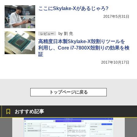
版ビッグガンガンコミックス)
コカ・コーラ やかんの麦茶 from 爽健美茶 ラ
ベルレス 650mlPET×24本
ここにSkylake-Xがあるじゃろ?
￥810
2017年5月31日
￥2,009
by
劉 尭
レビュー
高精度日本製Skylake-X殻割りツールを
利用し、Core i7-7800X殻割りの効果を検
証
2017年10月17日
トップページに戻る
おすすめ記事