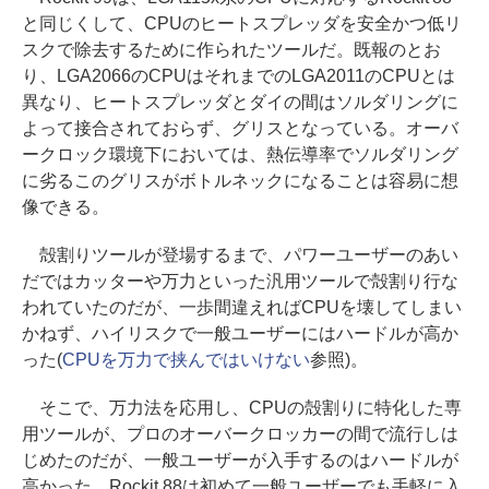
と同じくして、CPUのヒートスプレッダを安全かつ低リ
スクで除去するために作られたツールだ。既報のとお
り、LGA2066のCPUはそれまでのLGA2011のCPUとは
異なり、ヒートスプレッダとダイの間はソルダリングに
よって接合されておらず、グリスとなっている。オーバ
ークロック環境下においては、熱伝導率でソルダリング
に劣るこのグリスがボトルネックになることは容易に想
像できる。
殻割りツールが登場するまで、パワーユーザーのあい
だではカッターや万力といった汎用ツールで殻割り行な
われていたのだが、一歩間違えればCPUを壊してしまい
かねず、ハイリスクで一般ユーザーにはハードルが高か
った(
CPUを万力で挟んではいけない
参照)。
そこで、万力法を応用し、CPUの殻割りに特化した専
用ツールが、プロのオーバークロッカーの間で流行しは
じめたのだが、一般ユーザーが入手するのはハードルが
高かった。Rockit 88は初めて一般ユーザーでも手軽に入