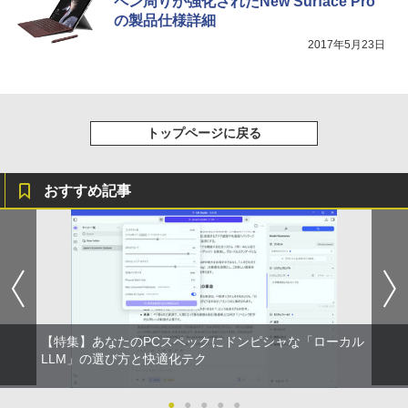
ペン周りが強化されたNew Surface Pro
スーパーの裏でヤニ吸うふたり 9巻 (デジタル
版ビッグガンガンコミックス)
の製品仕様詳細
2017年5月23日
￥810
トップページに戻る
おすすめ記事
【特集】あなたのPCスペックにドンピシャな「ローカル
LLM」の選び方と快適化テク
●
●
●
●
●