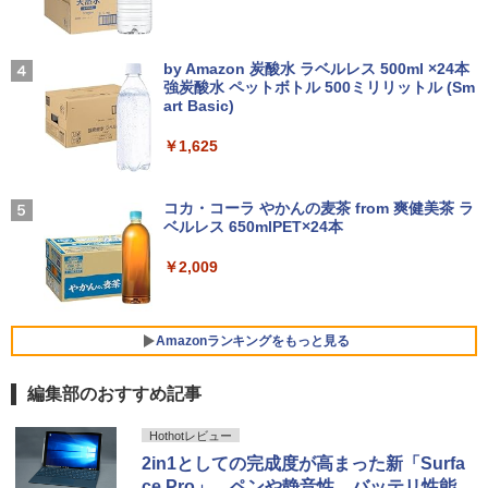
【2026年アップグレード版】AOKIMI ワイヤ
On My Road (Stadium ver.)
レスイヤホン bluetooth イヤホン V12 小型
by Amazon 炭酸水 ラベルレス 500ml ×24本
転生したら第七王子だったので、気まま
4
軽量 ブルートゥースHi-Fi 最大36時間再生 ぶ
強炭酸水 ペットボトル 500ミリリットル (Sm
に魔術を極めます（24） 【電子書籍】[
￥250
るーとゅーす コードレス ENCノイズキャン
art Basic)
石沢庸介 ]
セリング 自動ペアリング Type-C充電 マイク
付き 防水 タッチ式音量調整 スポーツ/通勤/通
￥1,625
￥825
学/WEB会議(ホワイト)
BUGS LIFE
￥1,964
コカ・コーラ やかんの麦茶 from 爽健美茶 ラ
タッチペンで音が聞ける！はじめてずか
ベルレス 650mlPET×24本
￥250
5
ん1000 英語つき [ 小学館 ]
Xiaomi シャオミ REDMI Buds 8 Lite ワイヤ
￥2,009
レスイヤホン Bluetooth 5.4 ノイズキャンセ
￥5,478
リング ANC 36時間再生
￥3,480
Amazonランキングをもっと見る
編集部のおすすめ記事
薬屋のひとりごと 17巻 (デジタル版ビッグガ
Hothotレビュー
ンガンコミックス)
2in1としての完成度が高まった新「Surfa
ce Pro」。ペンや静音性、バッテリ性能