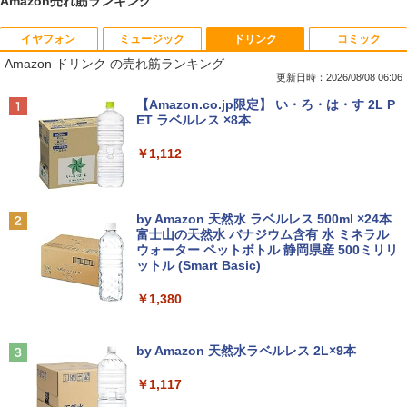
Amazon売れ筋ランキング
イヤフォン
ミュージック
ドリンク
コミック
妹は知っている（8） 【電子限定特典つ
1
Amazon ドリンク の売れ筋ランキング
き】 【電子書籍】[ 雁木万里 ]
更新日時：2026/08/08 06:06
￥792
Anker Soundcore P40i オフホワイト
BRUCE WAYNE feat. Flo Milli, ATL Jacob
【Amazon.co.jp限定】 い・ろ・は・す 2L P
[Explicit]
ET ラベルレス ×8本
￥7,990
￥250
￥1,112
信じていた仲間達にダンジョン奥地で殺
2
されかけたがギフト『無限ガチャ』でレ
ベル9999の仲間達を手に入れて元パーテ
Anker Soundcore P31i ブラック
BRUCE WAYNE feat. Flo Milli, ATL Jacob
by Amazon 天然水 ラベルレス 500ml ×24本
ィーメンバーと世界に復讐＆『ざま
[Explicit]
富士山の天然水 バナジウム含有 水 ミネラル
ぁ！』します！【電子書籍】
ウォーター ペットボトル 静岡県産 500ミリリ
￥5,990
ットル (Smart Basic)
￥250
￥792
￥1,380
Anker Soundcore Liberty 5 ミッドナイトブ
On My Road (Stadium ver.)
バムとケロのデイブック Bam and Ker
3
ラック
by Amazon 天然水ラベルレス 2L×9本
o Day Book [ 島田ゆか ]
￥250
￥14,990
￥1,117
￥4,950