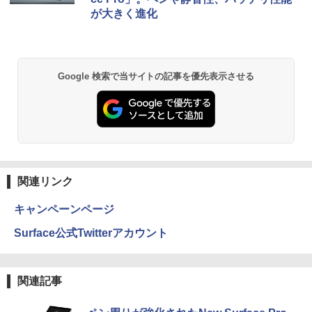
￥770
が大きく進化
異世界居酒屋「のぶ」(22) (角川コミックス・
エース)
Google 検索で当サイトの記事を優先表示させる
￥832
ONE PIECE モノクロ版 115 (ジャンプコミッ
クスDIGITAL)
￥594
関連リンク
キャンペーンページ
HUNTER×HUNTER モノクロ版 39 (ジャンプ
Surface公式Twitterアカウント
コミックスDIGITAL)
￥572
関連記事