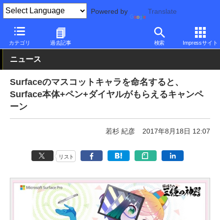
Powered by
Translate
PC Watch
パソコン/タブレット/スマートフォン
2in1
Surface
カテゴリ
過去記事
検索
Impressサイト
ニュース
Surfaceのマスコットキャラを命名すると、
Surface本体+ペン+ダイヤルがもらえるキャンペ
ーン
若杉 紀彦
2017年8月18日 12:07
リスト