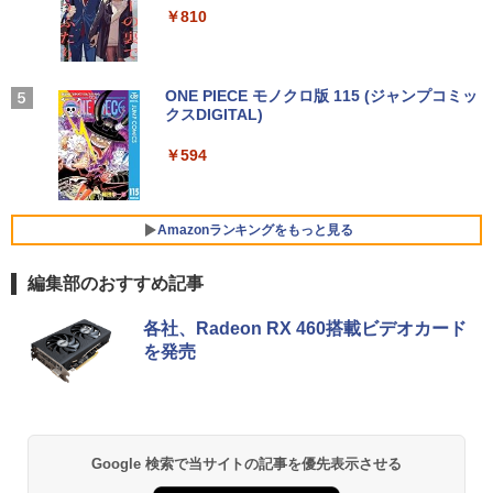
るーとゅーす コードレス ENCノイズキャン
art Basic)
￥16,980
￥810
セリング 自動ペアリング Type-C充電 マイク
モバイルモニター 15.6インチ InnoView
4
付き 防水 タッチ式音量調整 スポーツ/通勤/通
￥1,625
8月5日限定10倍＆抽選10000P！｜2021
モバイルディスプレイ 自立型 1920*1080
4
学/WEB会議(ホワイト)
年モデル！高性能ノートパソコン Windo
FHD ポータブルモニター IPS液晶パネル
幽冥の岸 十二国記 （新潮文庫） [ 小野
5
ws11 富士通 LIFEBOOK A5511 第11世
ミニPC Dell HP Lenovo 高速CPU 第8世
薄型 軽量 持ち運び 壁掛けに対応 Switc
BUGS LIFE
ONE PIECE モノクロ版 115 (ジャンプコミッ
4
不由美 ]
￥1,964
代Celeron 6305U最大メモリ32GB 秒速
代 Corei3/i5-8500T メモリ最大16GB SS
h/PS3/PS4/PS5/Xbox One/PC/スマホ/U
クスDIGITAL)
コカ・コーラ やかんの麦茶 from 爽健美茶 ラ
起動新品SSD2TB テンキー内蔵 15.6型大
D1TB 二画面デュアル アウトレット オフ
SBType-C/標準HDMI対応【選べる種
ベルレス 650mlPET×24本
￥250
￥825
画面 ノートパソコン中古 オフィス付き
ィス付き 最新MSOffice2024可 Win11Pr
類】タッチ/ケース付き/4Kタイプ
￥594
Microsoftoffice2024可 送料無料 WIFI
o 中古パソコンデスクトップパソコン ミ
Xiaomi シャオミ REDMI Buds 8 Lite ワイヤ
￥1,653
ニPC デル 中古パソコンデスクトップPC
レスイヤホン Bluetooth 5.4 ノイズキャンセ
￥8,980
リング ANC 36時間再生
￥15,120
￥17,888
Amazonランキングをもっと見る
￥2,980
【楽天1位！保護レザーケース付き】【タ
5
編集部のおすすめ記事
マイクロソフト 法人向け Surface Pro 1
ッチ選択】 モバイルモニター 15.6インチ
5
2 インチ キーボード ストーン グレー EP
FUJITSU/富士通 ESPRIMO D7010/E【G
ノングレア 非光沢 1080PフルHD コスパ
5
2-32891
TX1650/Intel Core i5-10500/8GB(DDR
高画質 デュアルモニター サブモニター
各社、Radeon RX 460搭載ビデオカード
4)/M.2 SSD512GB/DVD-RW/Win11 Pro-
ポータブルモニター ゲーミングモニター
を発売
64bit】中古/送料無料 ※沖縄、離島を除
リモートワーク IPS Tpye-C/mini HDMI
￥25,278
く
pc ミニPC iPhone対応
￥33,000
￥9,999
Google 検索で当サイトの記事を優先表示させる