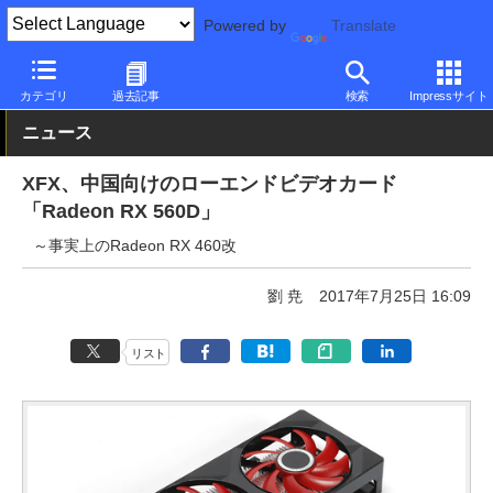
Powered by
Translate
PC Watch
半導体/周辺機器
GPU
Radeon
カテゴリ
過去記事
検索
Impressサイト
ニュース
XFX、中国向けのローエンドビデオカード
「Radeon RX 560D」
～事実上のRadeon RX 460改
劉 尭
2017年7月25日 16:09
リスト