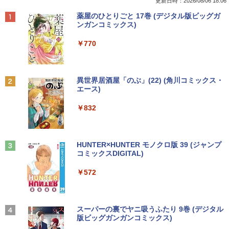
イブ 15.6インチ Wi-Fi 【Windows10】
c Trackpad 2保護 フィルム シート シー
スプレイ VGA / DVI端子 店長おまかせ ケ
更新日時：2026/08/06 18:06
MS 365 Office Web 注目PC [105]
ル フィルター アンチグレア サラサラ マ
ーブル付き サブモニターにおすすめ 動作
￥26,400
Anker Soundcore P40i オフホワイト
BRUCE WAYNE feat. Flo Milli, ATL Jacob
【Amazon.co.jp限定】 い・ろ・は・す 2L P
薬屋のひとりごと 17巻 (デジタル版ビッグガ
ウス 低反射 タッチパッド トラックパッ
確認済み 30日保証 送料無料
[Explicit]
ET ラベルレス ×8本
ンガンコミックス)
ド ミヤビックス
￥8,800
￥5,990
￥3,300
￥250
￥1,001
￥770
￥998
ヒロシマ 消えたかぞく （ポプラ社の絵
2
本 67） [ 指田 和 ]
中古パソコン | Lenovo | ThinkPad L57
2
0 | Windows11 | ノートPC | 一年保証 |
PHILIPS/フィリップス 241V8/11 / 23.8型
2
￥1,815
Anker Soundcore P31i ブラック
BRUCE WAYNE feat. Flo Milli, ATL Jacob
by Amazon 天然水 ラベルレス 500ml ×24本
異世界居酒屋「のぶ」(22) (角川コミックス・
第7世代 | Core i5 7200U 2.5(～最大3.1)
【★ランキング第1位獲得商品!!★】 デス
ワイド 液晶ディスプレイ FullHD/HDMI
2
[Explicit]
富士山の天然水 バナジウム含有 水 ミネラル
エース)
GHz | MEM:8GB | HDD:500GB | DVDマ
クトップパソコン ★店長おまかせ 最新
ケーブル標準添付【中古/送料無料】※沖
ウォーター ペットボトル 静岡県産 500ミリリ
￥4,990
ルチ | 無線LAN:あり | テンキー | Win11P
Windows11 Office付 第六世代 Core-i5
縄、離島を除く
ットル (Smart Basic)
￥250
￥832
ro64Bit | ACアダプター付属
Core-i7 変更可 八世代 十世代にも対応
高速 SSD128GB DVDドライブ 中古パソ
￥5,500
情報社会と情報技術 （身近なモノやサー
￥1,380
3
コン 中古デスクトップパソコン PC 本体
￥9,980
ビスから学ぶ「情報」教室1） [ 土屋 誠
中古PC Win11 中古
司 ]
Anker Soundcore Liberty 5 ミッドナイトブ
On My Road (Stadium ver.)
HUNTER×HUNTER モノクロ版 39 (ジャンプ
ラック
コミックスDIGITAL)
by Amazon 天然水ラベルレス 2L×9本
￥15,800
PHILIPS 241V8 LED液晶モニター 23.8
3
￥2,750
￥250
中古ノートパソコン 富士通 LIFEBOOK
インチワイド ブラック 1920×1080 （フ
3
￥14,990
￥572
￥1,117
U938 第7世代 Core i5 Windows11 Pro
ルHD）16:9 IPSパネル 非光沢 ノングレ
Office 2024付き メモリ8GB SSD256G
ア 液晶ディスプレイ HDMI VGA VESA準
B/1TB選択可 13.3型 軽量 モバイル ビジ
【中古デスクトップPC】ESPRIMO D58
拠 PS4 switch 対応 スイッチ 【中古】
3
STAR WARS マンダロリアンとグローグ
4
ネス 在宅勤務 学生向け
8/CX FMVD4505HP / Core i3-8100 / 8G
ー [ ジェフリー・ブラウン ]
B / 2.5" SSD 240GB / Windows 11 / WP
【2026年アップグレード版】AOKIMI ワイヤ
On My Road (Stadium ver.)
スーパーの裏でヤニ吸うふたり 9巻 (デジタル
￥6,500
S Office 2 / DVD-RW
レスイヤホン bluetooth イヤホン V12 小型
版ビッグガンガンコミックス)
by Amazon 炭酸水 ラベルレス 500ml ×24本
￥12,980
￥1,870
軽量 ブルートゥースHi-Fi 最大36時間再生 ぶ
強炭酸水 ペットボトル 500ミリリットル (Sm
￥250