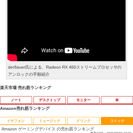
der8auer氏による、Radeon RX 460ストリームプロセッサの
アンロックの手順紹介
楽天市場 売れ筋ランキング
ノート
デスクトップ
モニター
本
Amazon売れ筋ランキング
イヤフォン
ミュージック
ドリンク
コミック
【中古】第4世代 Core i3搭載ノートパソ
Magic Trackpad 2 用 トラックパッド 保
【マラソンセール期間中ポイント5倍】中
[新品]はじめての世界名作えほん えほん
1
1
1
1
Amazon ゲーミングデバイス の売れ筋ランキング
コン 500GB 4GBメモリ DVDマルチドラ
護フィルム OverLay Protector for Magi
古モニター 19インチ スクエア 液晶ディ
のおうち(1～40巻)