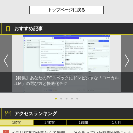
トップページに戻る
おすすめ記事
【特集】あなたのPCスペックにドンピシャな「ローカル
LLM」の選び方と快適化テク
●
●
●
●
●
アクセスランキング
1時間
24時間
1週間
1カ月
メモリ8GBで仕事なんて無理……そう思っていた時期が僕にもあ